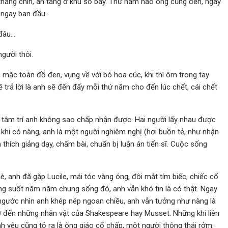
 tháng chín, an táng ở khu số bảy. Thứ năm nào ông cũng đến, ngày
… ngay ban đầu.
 đâu…
gười thôi.
mặc toàn đồ đen, vụng về với bó hoa cúc, khi thì ôm trong tay
ẽ trả lời là anh sẽ đến đấy mỗi thứ năm cho đến lúc chết, cái chết
à tâm trí anh không sao chấp nhận được. Hai người lấy nhau được
khi có nàng, anh là một người nghiêm nghị (hơi buồn tẻ, như nhận
 thích giảng dạy, chấm bài, chuẩn bị luận án tiến sĩ. Cuộc sống
hè, anh đã gặp Lucile, mái tóc vàng óng, đôi mắt tím biếc, chiếc cổ
ong suốt năm năm chung sống đó, anh vẫn khó tin là có thật. Ngay
 ngước nhìn anh khép nép ngoan chiều, anh vẫn tưởng như nàng là
hớ đến những nhân vật của Shakespeare hay Musset. Những khi liên
ình yêu cũng tỏ ra là ông giáo cố chấp, một người thông thái rởm.