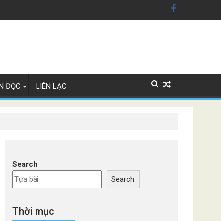
 Mỹ'
 Lan
N ĐỌC
LIÊN LẠC
Search
Search
Thời mục