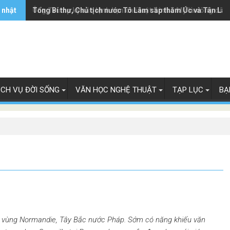
 nhật
Ông Trump ký sắc lệnh hạn chế luật 'sinh ở Mỹ là công dân
Tổng Bí thư, Chủ tịch nước Tô Lâm sắp thăm Úc và Tân Lây
ỊCH VỤ ĐỜI SỐNG
VĂN HỌC NGHỆ THUẬT
TẠP LỤC
BẠ
c vùng Normandie, Tây Bắc nước Pháp. Sớm có năng khiếu văn