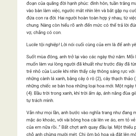
đoạn của quãng đời hạnh phúc: đính hôn, tuần trăng mậ
vào bàn làm việc, ngước mắt nhìn lên và bắt gặp nụ cườ
đứa con ra đời. Hai người hoàn toàn hợp ý nhau, từ vi
chung. Nàng còn hiểu rõ anh đến mức có thể trả lời đú
vợ, chẳng có con.
Lucile tội nghiệp! Lời nói cuối cùng của em là để anh y
Suốt mùa đông, anh trở lại vào các ngày thứ năm. Mỗi 
muốn làm vui lòng người đã khuất như trước đây đã từn
trẻ nhỏ của Lucile khi nhìn thấy cây thông sáng rực vớ
những cành lá xanh, bằng cây ô rô (2), cây thạch thảo (3
những chiếc xe bán hoa những loại hoa mới. Một ngày
(4). Bầu trời trong xanh, khí trời ấm áp, ánh nắng đùa 
tự trách mình.
Vẫn như mọi lần, anh bước vào nghĩa trang như đang m
mặc áo khoác, với vài bông hoa cài lên ve áo, em tỏ v
của em nữa rồi…” Bất chợt anh quay đầu lại. Một thiếu
chỗ anh chừng mười mét. Chị ôm bó hoa và đặt lên mộ