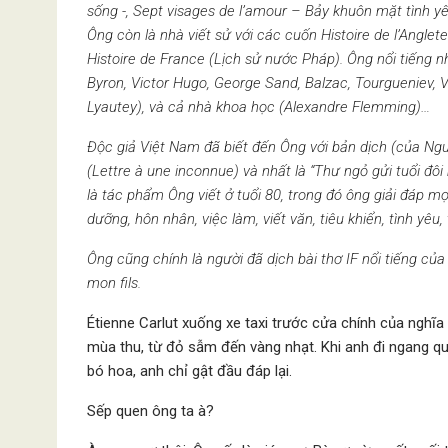
số
ng -, Sept visages de l
’
amour
– Bảy khuôn mặt t
ì
nh y
Ô
ng c
ò
n l
à
nh
à
viết sử vớ
i c
ác cuố
n Histoire de l
’
Anglete
Histoire de France (L
ịch sử nước Phá
p).
Ông nổi tiế
ng n
Byron, Victor Hugo, George Sand, Balzac, Tourgueniev, V
Lyautey), v
à
cả
nh
à
khoa họ
c (Alexandre Flemming)
…
Độc giả Việt Nam
đã
biết đến Ô
ng v
ới bản dị
ch (c
ủ
a Ng
(Lettre à une inconnue) và
nh
ất l
à “
Th
ư ngỏ gửi tuổi đô
là
tá
c ph
ẩm Ô
ng vi
ết ở tuổ
i 80, trong
đó ông giải đáp m
dưỡ
ng, h
ô
n nh
ân, việ
c là
m, viết văn, ti
ê
u khiển, t
ì
nh y
ê
u,
Ô
ng c
ũ
ng ch
í
nh l
à
người
đã
dịch b
à
i th
ơ IF nổi tiế
ng c
ủ
a
mon fils.
Étienne Carlut xuống xe taxi trước cửa chính của ngh
mùa thu, từ đỏ sẫm đến vàng nhạt. Khi anh đi ngang q
bó hoa, anh chỉ gật đầu đáp lại.
Sếp quen ông ta à?