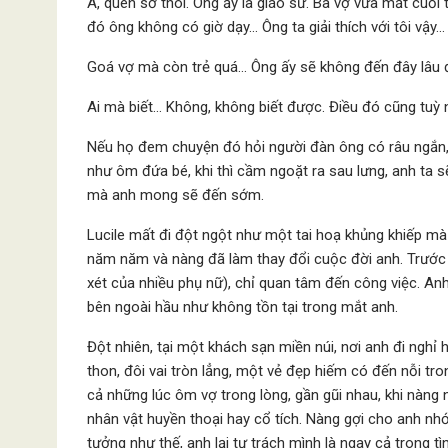
À, quen sơ thôi. Ông ấy là giáo sư. Bà vợ vừa mất cuối
đó ông không có giờ dạy… Ông ta giải thích với tôi vậy
Goá vợ mà còn trẻ quá… Ông ấy sẽ không đến đây lâu
Ai mà biết… Không, không biết được. Điều đó cũng tuỳ n
Nếu họ đem chuyện đó hỏi người đàn ông có râu ngắn, 
như ôm đứa bé, khi thì cầm ngoặt ra sau lưng, anh ta s
mà anh mong sẽ đến sớm.
Lucile mất đi đột ngột như một tai hoạ khủng khiếp m
năm năm và nàng đã làm thay đổi cuộc đời anh. Trước 
xét của nhiều phụ nữ), chỉ quan tâm đến công việc. Anh
bên ngoài hầu như không tồn tại trong mắt anh.
Đột nhiên, tại một khách sạn miền núi, nơi anh đi nghỉ 
thon, đôi vai tròn lẳng, một vẻ đẹp hiếm có đến nỗi tr
cả những lúc ôm vợ trong lòng, gần gũi nhau, khi nàng
nhân vật huyền thoại hay cổ tích. Nàng gợi cho anh n
tưởng như thế, anh lại tự trách mình là ngay cả trong t