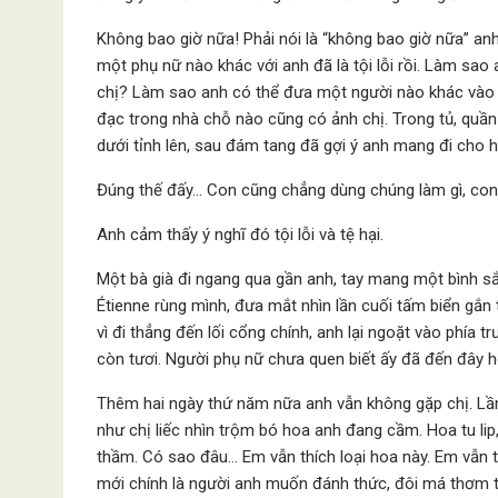
Không bao giờ nữa! Phải nói là “không bao giờ nữa” anh
một phụ nữ nào khác với anh đã là tội lỗi rồi. Làm sao
chị? Làm sao anh có thể đưa một người nào khác vào 
đạc trong nhà chỗ nào cũng có ảnh chị. Trong tủ, quần 
dưới tỉnh lên, sau đám tang đã gợi ý anh mang đi cho hộ
Đúng thế đấy… Con cũng chẳng dùng chúng làm gì, con
Anh cảm thấy ý nghĩ đó tội lỗi và tệ hại.
Một bà già đi ngang qua gần anh, tay mang một bình sắ
Étienne rùng mình, đưa mắt nhìn lần cuối tấm biển gắn 
vì đi thẳng đến lối cổng chính, anh lại ngoặt vào phía
còn tươi. Người phụ nữ chưa quen biết ấy đã đến đây h
Thêm hai ngày thứ năm nữa anh vẫn không gặp chị. Lần 
như chị liếc nhìn trộm bó hoa anh đang cầm. Hoa tu lip
thầm. Có sao đâu… Em vẫn thích loại hoa này. Em vẫn 
mới chính là người anh muốn đánh thức, đôi má thơm th