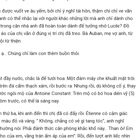
 được vuốt ve âu yếm, bởi chỉ ý nghĩ tái hôn, thậm chí chỉ ve vãn
 anh có thể nhắc lại với người khác những lời mà anh chỉ dành cho
trong căn nhà anh đã hoàn toàn dành để tưởng nhớ Lucile? Đồ
áo của chị vẫn ở đúng vị trí chị đã treo. Bà Auban, mẹ vợ anh, từ
i từ thiện.
 ạ… Chúng chỉ làm con thêm buồn thôi.
t đầy nước, chắc là để tưới hoa. Một đám mây che khuất mặt trời.
trên đá cẩm thạch xám, rồi bước ra. Nhưng rồi, dù không cố ý, thay
 trước ngôi mộ của Antoine Constant. Trên mộ có bó hoa diên vỹ (5)
ôm trước, có thể là sáng nay.
thứ ba, khi anh đến thì chị đã có đấy rồi. Étienne có cảm giác
, màu đỏ và vàng. ” Không, chẳng có vẻ gì tang tóc”, anh nghĩ
thường nói: Phải đánh thức căn phòng khắc khổ này… Than ôi! Em
o của em, vầng trán ấm áp của em”. Rồi, đến lượt anh liếc nhìn