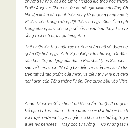
chương từ nhỏ, cậu bé Émile Herzog lúc theo học trườn
Émile-Auguste Chartier, tức là triết gia Alain nổi tiếng.
khuyến khích cậu phát triển ngay từ phương pháp học tập
về làm việc trong xưởng dệt thảm của gia đình. Ông nghe
trong phòng làm việc ông để sẵn nhiều tiểu thuyết của B
đồng thời tích cực học tiếng Anh.
Thế chiến lần thứ nhất xảy ra, ông nhập ngũ và được cử 
quân đội hoàng gia Anh. Sự nghiệp văn chương bắt đầu t
đầu tiên: “Sự im lặng của đại tá
Bramble
”
(Les Silences 
sau viết tiếp cuốn “Những bài diễn văn của bác sĩ O’ Gra
trên tất cả tác phẩm của mình, và điều thú vị là bút d
nghị định của Tổng thống Pháp. Ông được bầu vào Viện
Andr
é Maurois
để lại hơn 100 tá
c ph
ẩ
m thu
ộc đủ mọ
i th
Đỗ dịch l
à
Tâ
m c
ả
nh -, Terre promise
– Đất hứa –
Les 
với truyện vừa v
à
truyện ngắn, c
ó
khi c
ó
hơi hướng truyệ
à lire les pens
ées – Máy đọc tư tưởng – C
ó
nh
ữ
ng t
á
c 