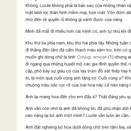
Không, Lucile không phải là bản sao của những nhân vậ
mặt lanh lợi, thân hình mềm mại, tươi mát. Vốn đỏm dán
nhớ đến vẻ quyến rũ không gì sánh được của nàng.
Mình đã mất đi nhiều hơn cái mình có, anh tự nhủ khi đi 
Khu thứ ba phía nam, khu thứ hai phía tây. Những tuần 
đi thẳng đến tấm đá cẩm thạch màu xám tro, trên có g
muốn ghi dòng chữ la tinh:
Conjugi, amicae
(1) nhưng an
đi ngang qua những huyệt mộ các gia đình quyền thế, nhữn
cập, phô bày sự giàu có của tay trùm đồ sắt thép hay h
trí, là món quà cuối cùng anh tặng vợ. Cuối cùng ư? K
chuộng màu sắc rực rỡ của loài hoa này. Lẽ nào nàng 
Anh lại mang hoa đến cho em đấy à? Thật đáng yêu qu
Anh vẫn còn nhớ là anh đã không tin, đã phủ nhận dứt kh
nào nàng lại bỏ anh một mình? Lucile vẫn luôn ân cần,
Anh đặt nghiêng bó hoa dưới dòng chữ trên tấm bia, và