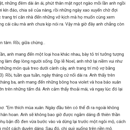
t, những đêm dài ân ái, phút thân mật ngọt ngào mỗi lần anh ngồi
i kín đáo, chia sẻ của nàng, rồi những ngày xao xuyến chờ đợi
ệc trang trí căn nhà đến những vở kịch mà họ muốn cùng xem
ng cái câu mà anh chưa kịp nói ra. Vậy mà giờ đây anh chẳng còn
ên tâm. Rồi, giữa chừng…
lần, anh mang đến một loại hoa khác nhau, bày tỏ trí tưởng tượng
g làm đẹp lòng người sống. Dịp lễ Noel, anh nhớ lại niềm vui như
i những món quà treo dưới cành cây, anh trang trí mộ vợ bằng
). Rồi, tuần qua tuần, ngày tháng cứ nối dài ra. Anh thấy trên
 tháng ba, anh mang đến những bông hoa violet và hoa báo xuân
giỡn trên những tấm đá. Anh cảm thấy thoải mái, và ngay lúc đó lại
ơ. “Em thích mùa xuân. Ngày đầu tiên có thể đi ra ngoài không
ẻ hân hoan. Anh sẽ không bao giờ được ngắm dáng đi thiên thần
 phụ bận đồ đen vừa bước vào và dừng lại trước một ngôi mộ, cách
 một cách duyên dáng. Sau đó, chị quỳ xuống trên nền mộ.