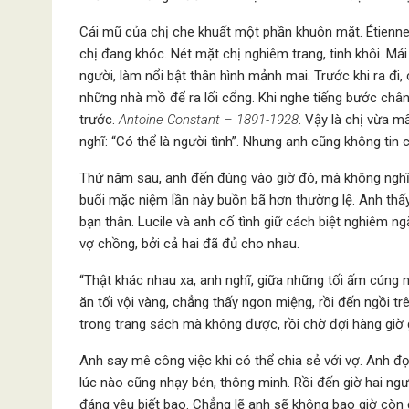
Cái mũ của chị che khuất một phần khuôn mặt. Étienne 
chị đang khóc. Nét mặt chị nghiêm trang, tinh khôi. Mái
người, làm nổi bật thân hình mảnh mai. Trước khi ra đi
những nhà mồ để ra lối cổng. Khi nghe tiếng bước chân
trước.
Antoine Constant – 1891-1928
. Vậy là chị vừa m
nghĩ: “Có thể là người tình”. Nhưng anh cũng không tin 
Thứ năm sau, anh đến đúng vào giờ đó, mà không nghĩ 
buổi mặc niệm lần này buồn bã hơn thường lệ. Anh thấy
bạn thân. Lucile và anh cố tình giữ cách biệt nghiêm n
vợ chồng, bởi cả hai đã đủ cho nhau.
“Thật khác nhau xa, anh nghĩ, giữa những tối ấm cúng 
ăn tối vội vàng, chẳng thấy ngon miệng, rồi đến ngồi t
trong trang sách mà không được, rồi chờ đợi hàng giờ 
Anh say mê công việc khi có thể chia sẻ với vợ. Anh đ
lúc nào cũng nhạy bén, thông minh. Rồi đến giờ hai ngư
đáng yêu biết bao. Chẳng lẽ anh sẽ không bao giờ cò