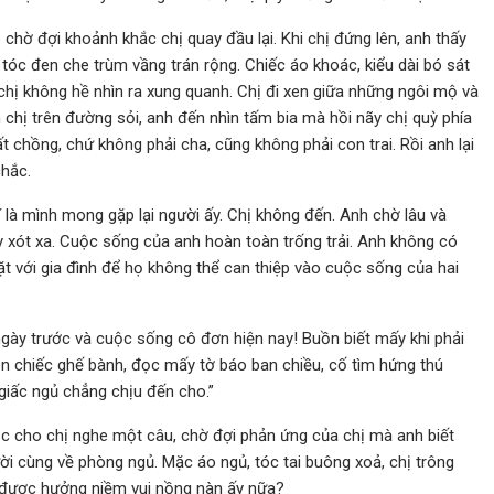
chờ đợi khoảnh khắc chị quay đầu lại. Khi chị đứng lên, anh thấy
 tóc đen che trùm vầng trán rộng. Chiếc áo khoác, kiểu dài bó sát
, chị không hề nhìn ra xung quanh. Chị đi xen giữa những ngôi mộ và
 chị trên đường sỏi, anh đến nhìn tấm bia mà hồi nãy chị quỳ phía
ất chồng, chứ không phải cha, cũng không phải con trai. Rồi anh lại
chắc.
là mình mong gặp lại người ấy. Chị không đến. Anh chờ lâu và
 xót xa. Cuộc sống của anh hoàn toàn trống trải. Anh không có
gặt với gia đình để họ không thể can thiệp vào cuộc sống của hai
ngày trước và cuộc sống cô đơn hiện nay! Buồn biết mấy khi phải
rên chiếc ghế bành, đọc mấy tờ báo ban chiều, cố tìm hứng thú
giấc ngủ chẳng chịu đến cho.”
ọc cho chị nghe một câu, chờ đợi phản ứng của chị mà anh biết
ời cùng về phòng ngủ. Mặc áo ngủ, tóc tai buông xoả, chị trông
n được hưởng niềm vui nồng nàn ấy nữa?