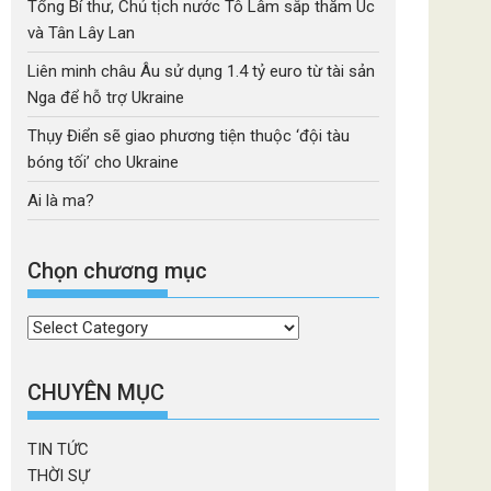
Tổng Bí thư, Chủ tịch nước Tô Lâm sắp thăm Úc
và Tân Lây Lan
Liên minh châu Âu sử dụng 1.4 tỷ euro từ tài sản
Nga để hỗ trợ Ukraine
Thụy Điển sẽ giao phương tiện thuộc ‘đội tàu
bóng tối’ cho Ukraine
Ai là ma?
Chọn chương mục
Chọn
chương
mục
CHUYÊN MỤC
TIN TỨC
THỜI SỰ