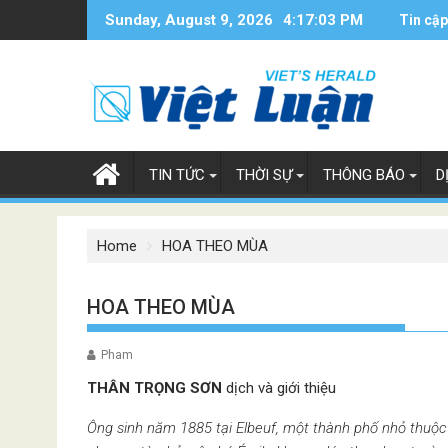
Skip
Sunday, August 9, 2026
4:17:04 PM
Tin cập
to
content
TIN TỨC
THỜI SỰ
THÔNG BÁO
D
Home
HOA THEO MÙA
HOA THEO MÙA
Pham
THÂN
TRỌNG SƠN
dịch và giới thiệu
Ông sinh năm 1885 tại Elbeuf, một thành phố nhỏ thuộ