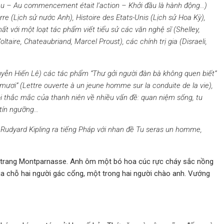
ê
u –
Au commencement
é
tait l
’
action
– Khởi đầu l
à
h
à
nh
động…)
rre (L
ịch sử nướ
c Anh), Histoire des Etats-Unis (L
ịch sử Hoa Kỳ)
,
h
ất với một loạt tá
c ph
ẩm viế
t ti
ểu sử các văn nghệ sĩ
(Shelley,
oltaire, Chateaubriand, Marcel Proust), c
á
c ch
í
nh tr
ị gia (Disraeli,
uy
ễn Hiến L
ê)
các tá
c ph
ẩm “
Th
ư gởi người đàn b
à
khô
ng quen bi
ết”
i mươi”
(Lettre ouverte à un jeune homme sur la conduite de la vie),
ọ
i th
ắc mắc củ
a thanh ni
ê
n về
nhi
ều vấn đề
: quan ni
ệm sống, tu
 tín ngưỡng…
 Rudyard Kipling ra ti
ếng Phá
p v
ớ
i nhan
đề
Tu seras un homme,
ĩa trang Montparnasse. Anh ôm một bó hoa cúc rực cháy sắc nồng
ua chỗ hai người gác cổng, một trong hai người chào anh. Vướng