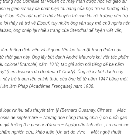
g trung học Corneille tại Rouen có may mắn được học với giáo sư
 Chính vị giáo sư này đã phát hiện tài năng của học trò và hướng dẫn,
 ở lớp. Điều bất ngờ là thầy khuyên trò sau khi rời trường nên trở
 lời thầy và trở về Elbeuf, tuy nhiên ông vẫn say mê chữ nghĩa nên
alzac, ông chép lại nhiều trang của Stendhal để luyện viết văn,
làm thông dịch viên và sĩ quan liên lạc tại một trung đoàn của
ừ thời gian này. Ông lấy bút danh
André Maurois
khi viết tác phẩm
du colonel Bramble) n
ăm 1918, tác giả sớm nổi tiếng để ba năm
dy” (L
es discours du Docteur O’ Grady).
Ông sẽ ký bút danh này
anh này trở thành tên chính thức của ông kể từ năm 1947 bằng một
 Hàn lâm Pháp (
Académie Française) n
ăm 1938.
ể loại: Nhiều tiể
u thuy
ết tâm lý
(Bernard Quesnay, Climats
– Mặc
Roses de septembre
– Những đóa hồ
ng th
á
ng ch
ín -) c
ó
cuốn gần
n giả tưở
ng (Le peseur d’â
mes – Ngườ
i c
â
n linh h
ồ
n -, La machine
ph
ẩ
m nghi
ê
n cứu, khả
o lu
ậ
n (Un art de vivre
– Một nghệ
thu
ật