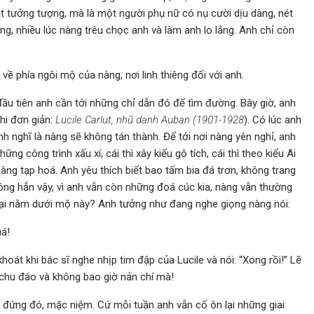
t tưởng tượng, mà là một người phụ nữ có nụ cười dịu dàng, nét
g, nhiều lúc nàng trêu chọc anh và làm anh lo lắng. Anh chỉ còn
về phía ngôi mộ của nàng, nơi linh thiêng đối với anh.
đầu tiên anh cần tới những chỉ dẫn đó để tìm đường. Bây giờ, anh
hi đơn giản:
Lucile
Carlut, nh
ũ danh
Auban (1901-1928
). Có lúc anh
h nghĩ là nàng sẽ không tán thành. Để tới nơi nàng yên nghỉ, anh
g công trình xấu xí, cái thì xây kiểu gô tích, cái thì theo kiểu Ai
àng tạp hoá. Anh yêu thích biết bao tấm bia đá trơn, không trang
hông hẳn vậy, vì anh vẫn còn những đoá cúc kia, nàng vẫn thường
lại nằm dưới mộ này? Anh tưởng như đang nghe giọng nàng nói:
á!
oát khi bác sĩ nghe nhịp tim đập của Lucile và nói: “Xong rồi!” Lẽ
 chu đáo và không bao giờ nản chí mà!
 đứng đó, mặc niệm. Cứ mỗi tuần anh vẫn cố ôn lại những giai