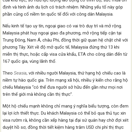
của khu vực, sở hữu lực lượng lao động có trình độ, sức mua ổn
định và hình ảnh du lịch có trách nhiệm. Những yếu tố này góp
phần củng cố niềm tin quốc tế đối với công dân Malaysia.
Nếu kinh tế tạo uy tín, ngoại giao có vai trò duy trì và mở rộng.
Malaysia phát huy ngoại giao đa phương, mở rộng tiếp cận tại
Trung Đông, Nam Á, châu Phi, đồng thời giữ quan hệ chặt chẽ với
phương Tây. Xét về độ mở quốc tế, Malaysia đứng thứ 13 khi
miễn thị thực, hoặc cấp visa cửa khẩu, ETA cho công dân đến từ
167 quốc gia, vùng lãnh thổ.
Theo
Seasia
, với nhiều người Malaysia, thứ hạng hộ chiếu cao là
niềm tự hào quốc gia. Trên mạng xã hội, nhiều ý kiến cho rằng hộ
chiếu Malaysia “có thể đưa người sở hữu đến gần như mọi nơi
trên thế giới mà không cần thị thực”.
Một hộ chiếu mạnh không chỉ mang ý nghĩa biểu tượng, còn đem
lại lợi ích thiết thực. Du khách Malaysia có thể bỏ qua thủ tục xin
visa rườm rà, không cần xếp hàng tại đại sứ quán hay chờ đợi xét
duyệt hồ sơ, đồng thời tiết kiệm hàng trăm USD chi phí thị thực