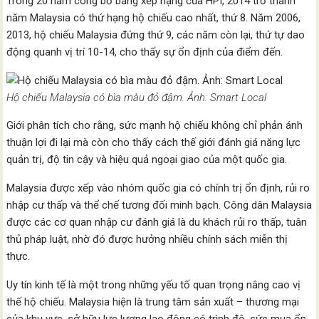
Trong 20 năm công bố bảng xếp hạng của HPI, 2014 trở thành
năm Malaysia có thứ hạng hộ chiếu cao nhất, thứ 8. Năm 2006,
2013, hộ chiếu Malaysia đứng thứ 9, các năm còn lại, thứ tự dao
động quanh vị trí 10-14, cho thấy sự ổn định của điểm đến.
Hộ chiếu Malaysia có bìa màu đỏ đậm. Ảnh: Smart Local
Giới phân tích cho rằng, sức mạnh hộ chiếu không chỉ phản ánh
thuận lợi đi lại mà còn cho thấy cách thế giới đánh giá năng lực
quản trị, độ tin cậy và hiệu quả ngoại giao của một quốc gia.
Malaysia được xếp vào nhóm quốc gia có chính trị ổn định, rủi ro
nhập cư thấp và thể chế tương đối minh bạch. Công dân Malaysia
được các cơ quan nhập cư đánh giá là du khách rủi ro thấp, tuân
thủ pháp luật, nhờ đó được hưởng nhiều chính sách miễn thị
thực.
Uy tín kinh tế là một trong những yếu tố quan trọng nâng cao vị
thế hộ chiếu. Malaysia hiện là trung tâm sản xuất – thương mại