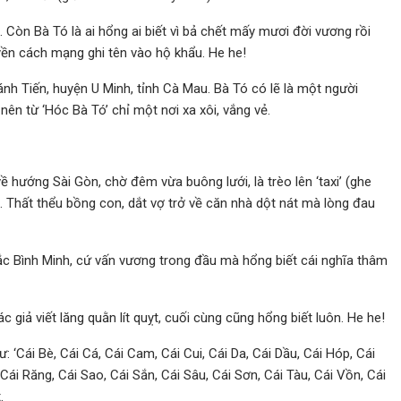
òn Bà Tó là ai hổng ai biết vì bả chết mấy mươi đời vương rồi
ền cách mạng ghi tên vào hộ khẩu. He he!
nh Tiến, huyện U Minh, tỉnh Cà Mau. Bà Tó có lẽ là một người
nên từ ‘Hóc Bà Tó’ chỉ một nơi xa xôi, vắng vẻ.
 hướng Sài Gòn, chờ đêm vừa buông lưới, là trèo lên ‘taxi’ (ghe
. Thất thểu bồng con, dắt vợ trở về căn nhà dột nát mà lòng đau
ắc Bình Minh, cứ vấn vương trong đầu mà hổng biết cái nghĩa thâm
 giả viết lăng quằn lít quỵt, cuối cùng cũng hổng biết luôn. He he!
 ‘Cái Bè, Cái Cá, Cái Cam, Cái Cui, Cái Da, Cái Dầu, Cái Hóp, Cái
ái Răng, Cái Sao, Cái Sắn, Cái Sâu, Cái Sơn, Cái Tàu, Cái Vồn, Cái
.