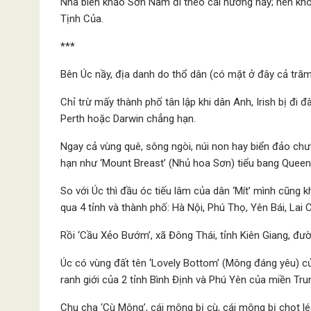
Nhà biên khảo Sơn Nam đi theo cái hướng nầy; nên khô
Tịnh Của.
***
Bên Úc nầy, địa danh do thổ dân (có mặt ở đây cả trăm
Chỉ trừ mấy thành phố tân lập khi dân Anh, Irish bị đi 
Perth hoặc Darwin chẳng hạn.
Ngay cả vùng quê, sông ngòi, núi non hay biển đảo chưa 
hạn như ‘Mount Breast’ (Nhủ hoa Sơn) tiểu bang Queens
So với Úc thì đầu óc tiếu lâm của dân ‘Mít’ mình cũng 
qua 4 tỉnh và thành phố: Hà Nội, Phú Thọ, Yên Bái, Lai 
Rồi ‘Cầu Xẻo Bướm’, xã Đông Thái, tỉnh Kiên Giang, đư
Úc có vùng đất tên ‘Lovely Bottom’ (Mông đáng yêu) củ
ranh giới của 2 tỉnh Bình Định và Phú Yên của miền Tru
Chu cha ‘Cù Mông’, cái mông bị cù, cái mông bị chọt lé