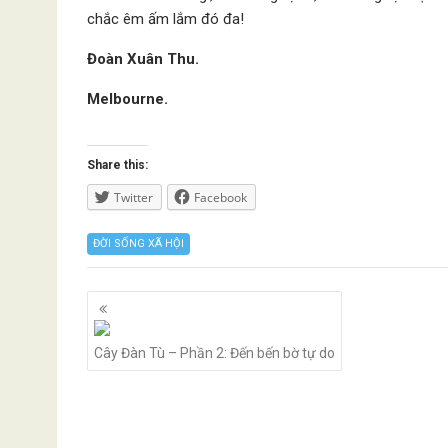
chắc êm ấm lắm đó đa!
Đoàn Xuân Thu.
Melbourne.
Share this:
Twitter
Facebook
ĐỜI SỐNG XÃ HỘI
Posts
navigation
Cây Đàn Tù – Phần 2: Đến bến bờ tự do