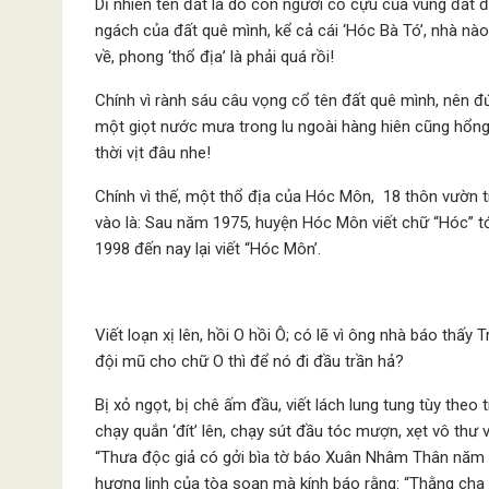
Dĩ nhiên tên đất là do con người cố cựu của vùng đất đ
ngách của đất quê mình, kể cả cái ‘Hóc Bà Tó’, nhà nào
về, phong ‘thổ địa’ là phải quá rồi!
Chính vì rành sáu câu vọng cổ tên đất quê mình, nên đứa 
một giọt nước mưa trong lu ngoài hàng hiên cũng hổn
thời vịt đâu nhe!
Chính vì thế, một thổ địa của Hóc Môn, 18 thôn vườn tr
vào là: Sau năm 1975, huyện Hóc Môn viết chữ “Hóc” tớ
1998 đến nay lại viết “Hóc Môn’.
Viết loạn xị lên, hồi O hồi Ô; có lẽ vì ông nhà báo thấ
đội mũ cho chữ O thì để nó đi đầu trần hả?
Bị xỏ ngọt, bị chê ấm đầu, viết lách lung tung tùy the
chạy quắn ‘đít’ lên, chạy sút đầu tóc mượn, xẹt vô thư việ
“Thưa độc giả có gởi bìa tờ báo Xuân Nhâm Thân năm 1
hương linh của tòa soạn mà kính báo rằng: “Thằng cha