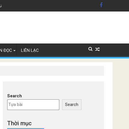
dân Mỹ'
Lây Lan
N ĐỌC
LIÊN LẠC
Search
Search
Thời mục