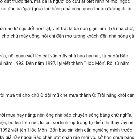
ó đặt trước tiên, mà đã là người cố cựu ắt biết rành rẽ mọi ngóc
 có đàn bà ‘giá’ (góa) thì thằng chả cũng quen thuộc đường đi lối
nào lỡ ngu dốt nói trật, viết trật là bà con giận lắm. Tới nhà chơi,
g cho chú mầy uống; nói chi đến mơ tưởng khách đến nhà hổng gà
ầu, nổi quạu viết lên cật vấn mấy nhà báo hai nút, từ ngoài Bắc
i năm 1992. Đến năm 1997, lại viết thành “Hốc Môn’. Rồi từ năm
y Trời mưa thì cho chữ O đội mũ che mưa thành Ô; Trời nắng khỏi cần
o trời mưa hay nắng; nên ông nhà báo chuyên sống bằng chữ nghĩa,
n, bò lên trên net, lui cui soi kính lúp trong tự điển thì thấy vầy nè:
992 viết tên ‘Hốc Môn’. Bổn báo xin kính cẩn nghiêng mình trước
 ký giả nầy ngoài Bắc chân ướt chân ráo mới vô, sở học chưa bằng