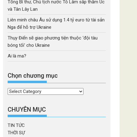
Tổng Bí thư, Chủ tịch nước Tô Lâm sắp thăm Úc
và Tân Lây Lan
Liên minh châu Âu sử dụng 1.4 tỷ euro từ tài sản
Nga để hỗ trợ Ukraine
Thụy Điển sẽ giao phương tiện thuộc ‘đội tàu
bóng tối’ cho Ukraine
Ai là ma?
Chọn chương mục
Chọn
chương
mục
CHUYÊN MỤC
TIN TỨC
THỜI SỰ