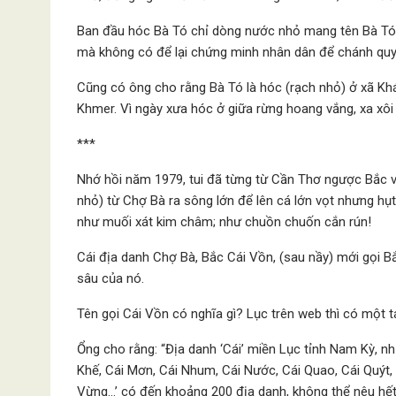
Ban đầu hóc Bà Tó chỉ dòng nước nhỏ mang tên Bà Tó. C
mà không có để lại chứng minh nhân dân để chánh quy
Cũng có ông cho rằng Bà Tó là hóc (rạch nhỏ) ở xã Khá
Khmer. Vì ngày xưa hóc ở giữa rừng hoang vắng, xa xôi 
***
Nhớ hồi năm 1979, tui đã từng từ Cần Thơ ngược Bắc về
nhỏ) từ Chợ Bà ra sông lớn để lên cá lớn vọt nhưng hụt
như muối xát kim châm; như chuồn chuốn cắn rún!
Cái địa danh Chợ Bà, Bắc Cái Vồn, (sau nầy) mới gọi B
sâu của nó.
Tên gọi Cái Vồn có nghĩa gì? Lục trên web thì có một tác
Ổng cho rằng: “Địa danh ‘Cái’ miền Lục tỉnh Nam Kỳ, như:
Khế, Cái Mơn, Cái Nhum, Cái Nước, Cái Quao, Cái Quýt, C
Vừng…’ có đến khoảng 200 địa danh, không thể nêu hết