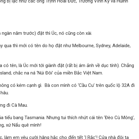
ng bị lạc như các ông Trịnh Hoài Đức, Trương Vĩnh Ký và Huình
 ngàn năm trước) đặt thì Úc, nó cũng còn xài.
đày qua thì mới có tên do họ đặt như Melbourne, Sydney, Adelaide,
có tên, là Úc mới tới giành đặt (rất bị ám ảnh về dục tính). Chẳng
land; chắc na ná ‘Núi Đôi’ của miền Bắc Việt Nam.
không có kém cạnh gì. Bà con mình có ‘Cầu Cu’ trên quốc lộ 32A đi
Châu.
ờng đi Cà Mau.
a tiểu bang Tasmania. Nhưng tui thích nhứt cái tên ‘Đèo Cù Mông’,
ng, xứ Nẩu quê mình!
c, làm em yêu cười hăng hắc cho đến tết ‘I Rắc’! Cửa nhà đôi ta