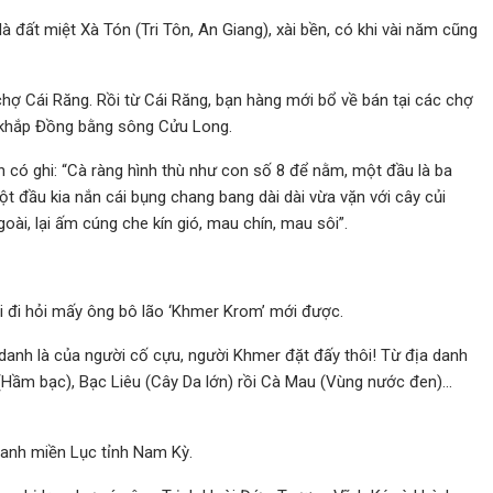
là đất miệt Xà Tón (Tri Tôn, An Giang), xài bền, có khi vài năm cũng
chợ Cái Răng. Rồi từ Cái Răng, bạn hàng mới bổ về bán tại các chợ
a khắp Đồng bằng sông Cửu Long.
 có ghi: “Cà ràng hình thù như con số 8 để nằm, một đầu là ba
một đầu kia nắn cái bụng chang bang dài dài vừa vặn với cây củi
oài, lại ấm cúng che kín gió, mau chín, mau sôi”.
hải đi hỏi mấy ông bô lão ‘Khmer Krom’ mới được.
 danh là của người cố cựu, người Khmer đặt đấy thôi! Từ địa danh
(Hầm bạc), Bạc Liêu (Cây Da lớn) rồi Cà Mau (Vùng nước đen)…
 danh miền Lục tỉnh Nam Kỳ.