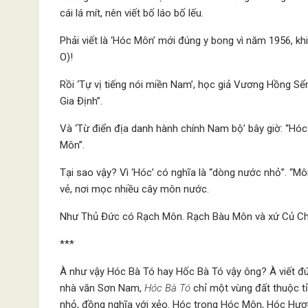
cái lá mít, nên viết bố láo bố lếu.
Phải viết là ‘Hóc Môn’ mới đúng y bong vì năm 1956, k
O)!
Rồi ‘Tự vị tiếng nói miền Nam’, học giả Vương Hồng Sể
Gia Định”.
Và ‘Từ điển địa danh hành chính Nam bộ’ bây giờ: “Hóc
Môn”.
Tại sao vậy? Vì ‘Hóc’ có nghĩa là “dòng nước nhỏ”. “M
vẻ, nơi mọc nhiều cây môn nước.
Như Thủ Đức có Rạch Môn. Rạch Bàu Môn và xứ Củ Chi
***
À như vậy Hóc Bà Tó hay Hốc Bà Tó vậy ông? À viết đú
nhà văn Sơn Nam,
Hóc Bà Tó
chỉ một vùng đất thuộc tỉ
nhỏ, đồng nghĩa với xẻo. Hóc trong Hóc Môn, Hóc Hươu