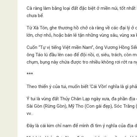
Cà ràng làm bằng loại đất đặc biệt ở miền núi, tốt nhất 
chưa bể.
Từ Xà Tón, ghe thương hồ chở cà ràng về các đại lý ở 
lớn, chợ nhỏ, hoặc bán lẻ tận những vùng sâu, vùng x
Cuốn “Tự vị tiếng Việt miền Nam”, ông Vương Hồng Sển
ông Táo lú đầu lên cao để đội nồi, ơ, siêu, trách, còn 
chụm, bụng này chứa được tro nhiều không rơi rớt ra ng
***
Theo thiển ý của tui, muốn biết ‘Cái Vồn’ nghĩa là gì p
Ý tui là vùng đất Thủy Chân Lạp ngày xưa, đa phần địa
Sài Gòn (Rừng Gòn), Mỹ Tho (Con gái đẹp), Sóc Trăng 
vv…
Đây là cái kim chỉ nam để mình đi tìm ý nghĩa của địa