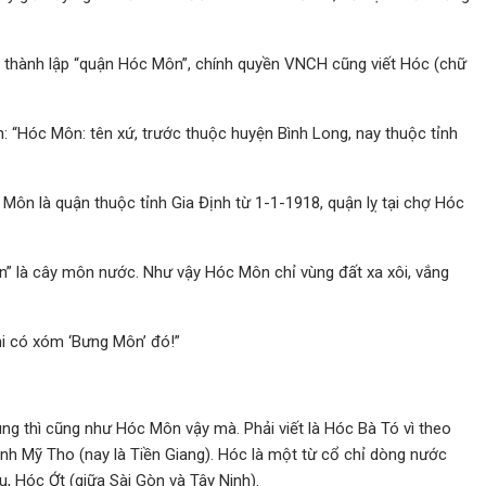
hi thành lập “quận Hóc Môn”, chính quyền VNCH cũng viết Hóc (chữ
n: “Hóc Môn: tên xứ, trước thuộc huyện Bình Long, nay thuộc tỉnh
 Môn là quận thuộc tỉnh Gia Định từ 1-1-1918, quận lỵ tại chợ Hóc
ôn” là cây môn nước. Như vậy Hóc Môn chỉ vùng đất xa xôi, vắng
 có xóm ‘Bưng Môn’ đó!”
ng thì cũng như Hóc Môn vậy mà. Phải viết là Hóc Bà Tó vì theo
nh Mỹ Tho (nay là Tiền Giang). Hóc là một từ cổ chỉ dòng nước
, Hóc Ớt (giữa Sài Gòn và Tây Ninh).