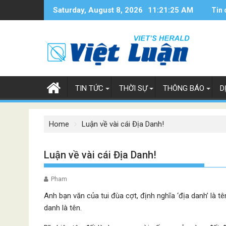
Skip
Saturday, August 8, 2026
11:21:26 AM
Tin 
to
content
TIN TỨC
THỜI SỰ
THÔNG BÁO
D
Home
Luận về vài cái Địa Danh!
Luận về vài cái Địa Danh!
Pham
Anh bạn văn của tui đùa cợt, định nghĩa ‘địa danh’ là t
danh là tên.