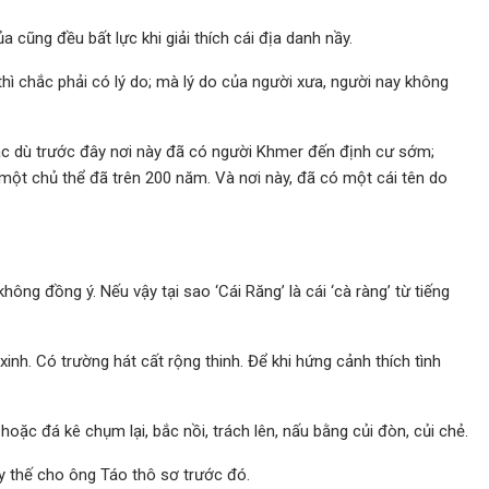
 cũng đều bất lực khi giải thích cái địa danh nầy.
 thì chắc phải có lý do; mà lý do của người xưa, người nay không
mặc dù trước đây nơi này đã có người Khmer đến định cư sớm;
 một chủ thể đã trên 200 năm. Và nơi này, đã có một cái tên do
 không đồng ý. Nếu vậy tại sao ‘Cái Răng’ là cái ‘cà ràng’ từ tiếng
inh. Có trường hát cất rộng thinh. Để khi hứng cảnh thích tình
oặc đá kê chụm lại, bắc nồi, trách lên, nấu bằng củi đòn, củi chẻ.
ay thế cho ông Táo thô sơ trước đó.