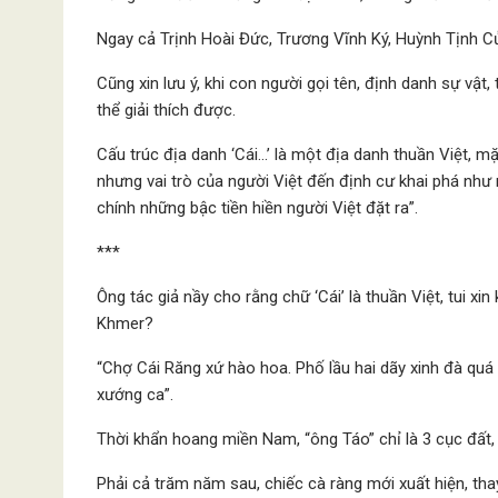
Ngay cả Trịnh Hoài Đức, Trương Vĩnh Ký, Huỳnh Tịnh Của
Cũng xin lưu ý, khi con người gọi tên, định danh sự vật,
thể giải thích được.
Cấu trúc địa danh ‘Cái…’ là một địa danh thuần Việt, 
nhưng vai trò của người Việt đến định cư khai phá như
chính những bậc tiền hiền người Việt đặt ra”.
***
Ông tác giả nầy cho rằng chữ ‘Cái’ là thuần Việt, tui xin
Khmer?
“Chợ Cái Răng xứ hào hoa. Phố lầu hai dãy xinh đà quá x
xướng ca”.
Thời khẩn hoang miền Nam, “ông Táo” chỉ là 3 cục đất, h
Phải cả trăm năm sau, chiếc cà ràng mới xuất hiện, th