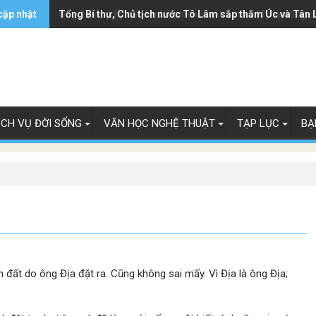
cập nhật
Ông Trump ký sắc lệnh hạn chế luật 'sinh ở Mỹ là công 
Tổng Bí thư, Chủ tịch nước Tô Lâm sắp thăm Úc và Tân 
ỊCH VỤ ĐỜI SỐNG
VĂN HỌC NGHỆ THUẬT
TẠP LỤC
BẠ
ên đất do ông Địa đặt ra. Cũng không sai mấy. Vì Địa là ông Địa;