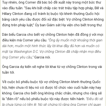
Tuy nhiên, ông Comer đã bác bỏ đề xuất này trong một bức thư
vào đầu tuần. “Sau khi bất chấp các trát triệu tập hợp pháp, Bill và
Hillary Clinton đang cố tránh bị buộc tội khinh thường Quốc hội
bằng cách yêu cầu được đối xử đặc biệt. Vợ chồng Clinton không
đứng trên pháp luật,” Ủy ban Giám sát Hạ viện cho biết trong thư.
Dân biểu Garcia cho biết vợ chồng Clinton hiện đã đồng ý với mọi
điều kiện mà Comer yêu cầu.
“Ông ấy muốn một khoảng thời gian
dài hơn, muốn một hình thức lấy lời khai đầy đủ hơn và muốn có
mặt tại Washington D.C. Vợ chồng Clinton đã chấp nhận mọi điều
ông Comer yêu cầu,”
Garcia nói.
Ông Garcia dự kiến sẽ nghe lời khai từ vợ chồng Clinton trong vài
tuần tới.
Về cuộc bỏ phiếu buộc tội vợ chồng Clinton khinh thường Quốc
hội, hiện chưa rõ liệu nó có được tổ chức vào cuối tuần này hay
không. Garcia cho biết ông không chắc chắn, nhưng cho rằng sẽ
là “điên rồ” nếu bỏ phiếu buộc tội này được tiến hành.
“Điều đó sẽ
là chưa từng có tiền lệ. Nó sẽ chứng tỏ rằng ông Comer chỉ quan