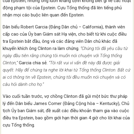
của Epstein, nhưng ông luôn khẳng định không biết gì về các hoạt
động phạm tội của Epstein. Cựu Tổng thống đã lên tiếng phủ
nhận mọi cáo buộc liên quan đến Epstein.
Dân biểu Robert Garcia (Đảng Dân chủ – California), thành viên
cấp cao của Ủy ban Giám sát Hạ viện, cho biết từ khi cuộc điều
tra Epstein bắt đầu, ông và các đảng viên Dân chủ khác đã
khuyến khích ông Clinton ra làm chứng.
“Chúng tôi đã yêu cầu từ
ngày đầu tiên rằng chúng tôi muốn nói chuyện với Tổng thống
Clinton,”
Garcia chia sẻ.
“Tôi rất vui vì vấn đề này đã được giải
quyết. Hãy để chúng ta nghe lời khai từ Tổng thống Clinton. Bất cứ
ai có thông tin về Epstein, chúng tôi đều muốn nói chuyện và có
câu hỏi dành cho họ.”
Vào cuối tuần trước, vợ chồng Clinton đã gửi một bức thư pháp
lý đến Dân biểu James Comer (Đảng Cộng hòa – Kentucky), Chủ
tịch Ủy ban Giám sát, đề xuất các điều khoản tham gia vào cuộc
điều tra Epstein, bao gồm giới hạn thời gian 4 giờ cho lời khai của
cựu Tổng thống.