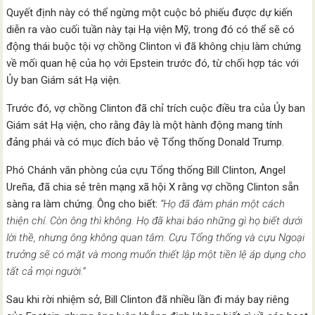
Quyết định này có thể ngừng một cuộc bỏ phiếu được dự kiến
diễn ra vào cuối tuần này tại Hạ viện Mỹ, trong đó có thể sẽ có
động thái buộc tội vợ chồng Clinton vì đã không chịu làm chứng
về mối quan hệ của họ với Epstein trước đó, từ chối hợp tác với
Ủy ban Giám sát Hạ viện.
Trước đó, vợ chồng Clinton đã chỉ trích cuộc điều tra của Ủy ban
Giám sát Hạ viện, cho rằng đây là một hành động mang tính
đảng phái và có mục đích bảo vệ Tổng thống Donald Trump.
Phó Chánh văn phòng của cựu Tổng thống Bill Clinton, Angel
Ureña, đã chia sẻ trên mạng xã hội X rằng vợ chồng Clinton sẵn
sàng ra làm chứng. Ông cho biết:
“Họ đã đàm phán một cách
thiện chí. Còn ông thì không. Họ đã khai báo những gì họ biết dưới
lời thề, nhưng ông không quan tâm. Cựu Tổng thống và cựu Ngoại
trưởng sẽ có mặt và mong muốn thiết lập một tiền lệ áp dụng cho
tất cả mọi người.”
Sau khi rời nhiệm sở, Bill Clinton đã nhiều lần đi máy bay riêng