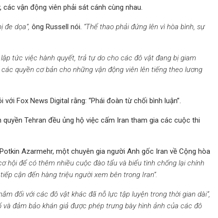
y, các vận động viên phải sát cánh cùng nhau.
ị đe dọa”,
ông Russell nói.
“Thể thao phải đứng lên vì hòa bình, sự
ập tức việc hành quyết, trả tự do cho các đô vật đang bị giam
 các quyền cơ bản cho những vận động viên lên tiếng theo lương
 với Fox News Digital rằng: “Phái đoàn từ chối bình luận”.
nh quyền Tehran đều ủng hộ việc cấm Iran tham gia các cuộc thi
Potkin Azarmehr, một chuyên gia người Anh gốc Iran về Cộng hòa
 cơ hội để có thêm nhiều cuộc đào tẩu và biểu tình chống lại chính
 tiếp cận đến hàng triệu người xem bên trong Iran”.
ắm đối với các đô vật khác đã nỗ lực tập luyện trong thời gian dài”,
 và đảm bảo khán giả được phép trưng bày hình ảnh của các đô