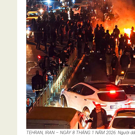
TEHRAN, IRAN – NGÀY 8 THÁNG 1 NĂM 2026: Người dân tậ