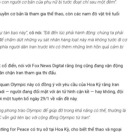
n con người cơ bản của phụ nữ bị tước đoạt chỉ sau một đêm”.
yền cơ bản là tham gia thể thao, còn các nam đô vật trẻ tuổi
ự tàn bạo này”,
cô nói.
“Đã đến lúc phải hành động: chúng ta phải
n để chấm dứt những vụ sát nhân hàng loạt này mà không tước đi cơ
 phía người dân Iran trước khi có thêm những linh hồn quả cảm bị
t cổ điển, nói với Fox News Digital rằng ông cũng đang vận động
ăn chặn Iran tham gia thi đấu.
ơ quan Olympic này có đồng ý với yêu cầu của Hoa Kỳ rằng Iran
i — người đang đối mặt với án tử hình cận kề — hay không, đội
i một tuyên bố ngày 29/1 về vấn đề này.
rong phong trào Olympic để giúp đỡ trong khả năng có thể, thường là
vẫn giữ liên lạc với cộng đồng Olympic từ Iran”.
ing for Peace có trụ sở tại Hoa Kỳ, cho biết thể thao và ngoại