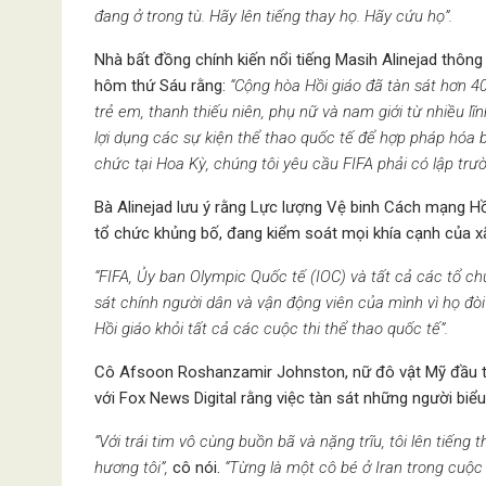
đang ở trong tù. Hãy lên tiếng thay họ. Hãy cứu họ”.
Nhà bất đồng chính kiến nổi tiếng Masih Alinejad thông
hôm thứ Sáu rằng:
“Cộng hòa Hồi giáo đã tàn sát hơn 40
trẻ em, thanh thiếu niên, phụ nữ và nam giới từ nhiều lĩ
lợi dụng các sự kiện thể thao quốc tế để hợp pháp hóa b
chức tại Hoa Kỳ, chúng tôi yêu cầu FIFA phải có lập trư
Bà Alinejad lưu ý rằng Lực lượng Vệ binh Cách mạng Hồ
tổ chức khủng bố, đang kiểm soát mọi khía cạnh của xã
“FIFA, Ủy ban Olympic Quốc tế (IOC) và tất cả các tổ c
sát chính người dân và vận động viên của mình vì họ đòi
Hồi giáo khỏi tất cả các cuộc thi thể thao quốc tế”.
Cô Afsoon Roshanzamir Johnston, nữ đô vật Mỹ đầu tiên
với Fox News Digital rằng việc tàn sát những người biể
“Với trái tim vô cùng buồn bã và nặng trĩu, tôi lên tiến
hương tôi”,
cô nói.
“Từng là một cô bé ở Iran trong cuộ