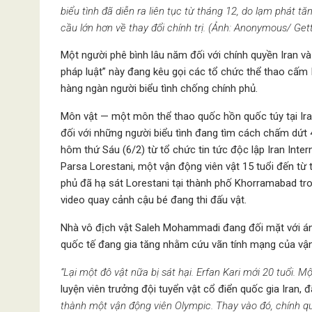
biểu tình đã diễn ra liên tục từ tháng 12, do lạm phát t
cầu lớn hơn về thay đổi chính trị. (Ảnh: Anonymous/ Ge
Một người phê bình lâu năm đối với chính quyền Iran v
pháp luật” này đang kêu gọi các tổ chức thể thao cấm I
hàng ngàn người biểu tình chống chính phủ.
Môn vật — một môn thể thao quốc hồn quốc túy tại Ir
đối với những người biểu tình đang tìm cách chấm dứ
hôm thứ Sáu (6/2) từ tổ chức tin tức độc lập Iran Inter
Parsa Lorestani, một vận động viên vật 15 tuổi đến từ 
phủ đã hạ sát Lorestani tại thành phố Khorramabad tro
video quay cảnh cậu bé đang thi đấu vật.
Nhà vô địch vật Saleh Mohammadi đang đối mặt với án tử 
quốc tế đang gia tăng nhằm cứu vãn tính mạng của vận
“Lại một đô vật nữa bị sát hại. Erfan Kari mới 20 tuổi. M
luyện viên trưởng đội tuyển vật cổ điển quốc gia Iran, đ
thành một vận động viên Olympic. Thay vào đó, chính quy