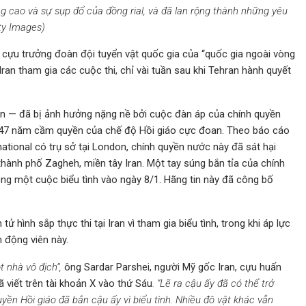
ăng cao và sự sụp đổ của đồng rial, và đã lan rộng thành những yêu
tty Images)
à cựu trưởng đoàn đội tuyển vật quốc gia của “quốc gia ngoài vòng
ran tham gia các cuộc thi, chỉ vài tuần sau khi Tehran hành quyết
an — đã bị ảnh hưởng nặng nề bởi cuộc đàn áp của chính quyền
t 47 năm cầm quyền của chế độ Hồi giáo cực đoan. Theo báo cáo
national có trụ sở tại London, chính quyền nước này đã sát hại
thành phố Zagheh, miền tây Iran. Một tay súng bắn tỉa của chính
ng một cuộc biểu tình vào ngày 8/1. Hãng tin này đã công bố
hình sắp thực thi tại Iran vì tham gia biểu tình, trong khi áp lực
 động viên này.
ột nhà vô địch”,
ông Sardar Parshei, người Mỹ gốc Iran, cựu huấn
ã viết trên tài khoản X vào thứ Sáu
. “Lẽ ra cậu ấy đã có thể trở
ền Hồi giáo đã bắn cậu ấy vì biểu tình. Nhiều đô vật khác vẫn