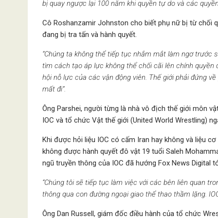
bị quay ngược lại 100 năm khi quyền tự do và các quyề
Cô Roshanzamir Johnston cho biết phụ nữ bị từ chối qu
đang bị tra tấn và hành quyết.
“Chúng ta không thể tiếp tục nhắm mắt làm ngơ trước s
tìm cách tạo áp lực không thể chối cãi lên chính quyề
hội nỗ lực của các vận động viên. Thế giới phải đứng về
mất đi”.
Ông Parshei, người từng là nhà vô địch thế giới môn vậ
IOC và tổ chức Vật thế giới (United World Wrestling) ng
Khi được hỏi liệu IOC có cấm Iran hay không và liệu c
không được hành quyết đô vật 19 tuổi Saleh Mohammad
ngũ truyền thông của IOC đã hướng Fox News Digital tớ
“Chúng tôi sẽ tiếp tục làm việc với các bên liên quan t
thông qua con đường ngoại giao thể thao thầm lặng. IOC 
Ông Dan Russell, giám đốc điều hành của tổ chức Wrestl