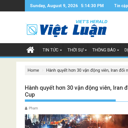
Skip
Sunday, August 9, 2026
5:14:30 PM
Tin cập
to
content
TIN TỨC
THỜI SỰ
THÔNG BÁO
D
Home
Hành quyết hơn 30 vận động viên, Iran đối m
Hành quyết hơn 30 vận động viên, Iran đố
Cup
Pham