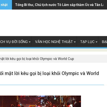
 nhật
Ông Trump ký sắc lệnh hạn chế luật 'sinh ở Mỹ là công dân
Tổng Bí thư, Chủ tịch nước Tô Lâm sắp thăm Úc và Tân Lây
ỊCH VỤ ĐỜI SỐNG
VĂN HỌC NGHỆ THUẬT
TẠP LỤC
BẠ
ặt lời kêu gọi bị loại khỏi Olympic và World Cup
i mặt lời kêu gọi bị loại khỏi Olympic và World