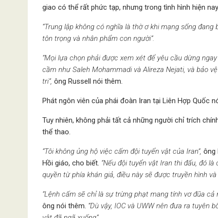
giao có thể rất phức tạp, nhưng trong tình hình hiện na
“Trung lập không có nghĩa là thờ ơ khi mạng sống đang b
tôn trọng và nhân phẩm con người”.
“Mọi lựa chọn phải được xem xét để yêu cầu dừng ngay l
cầm như Saleh Mohammadi và Alireza Nejati, và bảo vệ
tri”,
ông Russell nói thêm.
Phát ngôn viên của phái đoàn Iran tại Liên Hợp Quốc nói
Tuy nhiên, không phải tất cả những người chỉ trích chí
thể thao.
“Tôi không ủng hộ việc cấm đội tuyển vật của Iran”,
ông 
Hồi giáo, cho biết.
“Nếu đội tuyển vật Iran thi đấu, đó là
quyền từ phía khán giả, điều này sẽ được truyền hình và
“Lệnh cấm sẽ chỉ là sự trừng phạt mang tính vơ đũa cả n
ông nói thêm.
“Dù vậy, IOC và UWW nên đưa ra tuyên bố
vật đã ngã xuống”.