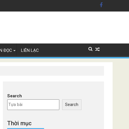
 Mỹ'
 Lan
N ĐỌC
LIÊN LẠC
Search
Search
Thời mục