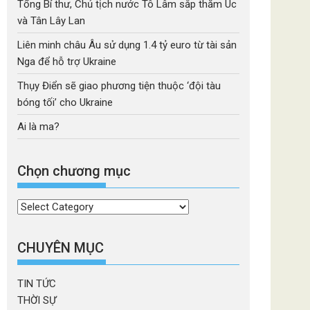
Tổng Bí thư, Chủ tịch nước Tô Lâm sắp thăm Úc
và Tân Lây Lan
Liên minh châu Âu sử dụng 1.4 tỷ euro từ tài sản
Nga để hỗ trợ Ukraine
Thụy Điển sẽ giao phương tiện thuộc ‘đội tàu
bóng tối’ cho Ukraine
Ai là ma?
Chọn chương mục
Chọn
chương
mục
CHUYÊN MỤC
TIN TỨC
THỜI SỰ