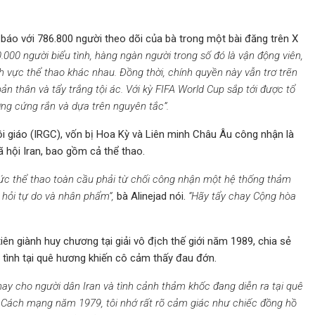
 báo với 786.800 người theo dõi của bà trong một bài đăng trên X
.000 người biểu tình, hàng ngàn người trong số đó là vận động viên,
nh vực thể thao khác nhau. Đồng thời, chính quyền này vẫn trơ trẽn
ản thân và tẩy trắng tội ác. Với kỳ FIFA World Cup sắp tới được tổ
ờng cứng rắn và dựa trên nguyên tắc”.
i giáo (IRGC), vốn bị Hoa Kỳ và Liên minh Châu Âu công nhận là
 hội Iran, bao gồm cả thể thao.
hức thể thao toàn cầu phải từ chối công nhận một hệ thống thảm
 hỏi tự do và nhân phẩm”,
bà Alinejad nói.
“Hãy tẩy chay Cộng hòa
 giành huy chương tại giải vô địch thế giới năm 1989, chia sẻ
u tình tại quê hương khiến cô cảm thấy đau đớn.
g thay cho người dân Iran và tình cảnh thảm khốc đang diễn ra tại quê
c Cách mạng năm 1979, tôi nhớ rất rõ cảm giác như chiếc đồng hồ