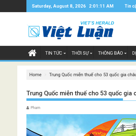
Skip
Saturday, August 8, 2026
2:01:12 AM
Tin c
to
content
TIN TỨC
THỜI SỰ
THÔNG BÁO
D
Home
Trung Quốc miễn thuế cho 53 quốc gia châ
Trung Quốc miễn thuế cho 53 quốc gia 
Pham