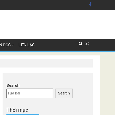
n Mỹ'
ây Lan
N ĐỌC
LIÊN LẠC
Search
Search
Thời mục