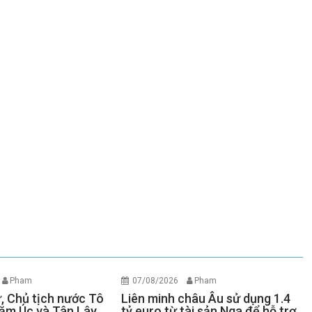
Pham
07/08/2026
Pham
ư, Chủ tịch nước Tô
Liên minh châu Âu sử dụng 1.4
ăm Úc và Tân Lây
tỷ euro từ tài sản Nga để hỗ trợ