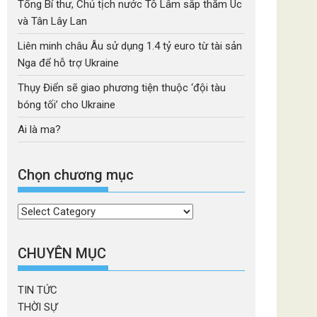
Tổng Bí thư, Chủ tịch nước Tô Lâm sắp thăm Úc
và Tân Lây Lan
Liên minh châu Âu sử dụng 1.4 tỷ euro từ tài sản
Nga để hỗ trợ Ukraine
Thụy Điển sẽ giao phương tiện thuộc ‘đội tàu
bóng tối’ cho Ukraine
Ai là ma?
Chọn chương mục
Chọn
chương
mục
CHUYÊN MỤC
TIN TỨC
THỜI SỰ