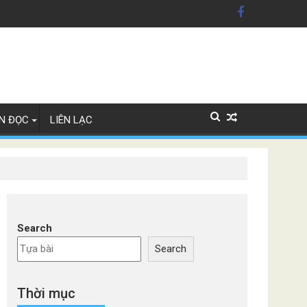
 Lan
N ĐỌC
LIÊN LẠC
Search
Search
Thời mục