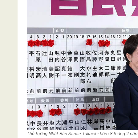
Thủ tướng Nhật Bản Sanae Takaichi hôm 8 tháng 2 năm 