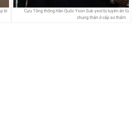
p bí
Cựu Tổng thống Hàn Quốc Yoon Suk-yeol bị tuyên án tù
chung thân ở cấp sơ thẩm