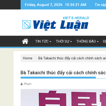
Skip
Friday, August 7, 2026
10:34:32 AM
Tin cập
to
content
TIN TỨC
THỜI SỰ
THÔNG BÁO
D
Home
Bà Takaichi thúc đẩy cải cách chính sách an
Bà Takaichi thúc đẩy cải cách chính sác
Pham