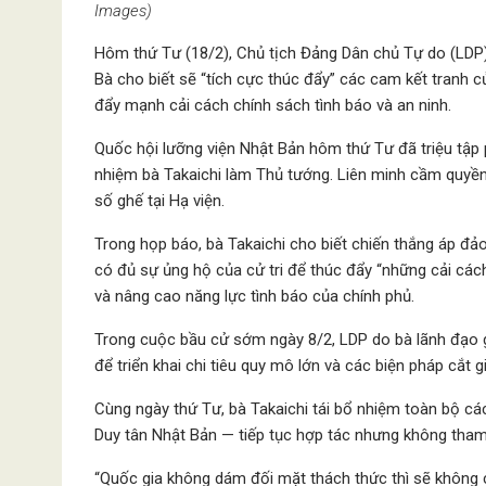
Images)
Hôm thứ Tư (18/2), Chủ tịch Đảng Dân chủ Tự do (LDP
Bà cho biết sẽ “tích cực thúc đẩy” các cam kết tranh 
đẩy mạnh cải cách chính sách tình báo và an ninh.
Quốc hội lưỡng viện Nhật Bản hôm thứ Tư đã triệu tập 
nhiệm bà Takaichi làm Thủ tướng. Liên minh cầm quyền
số ghế tại Hạ viện.
Trong họp báo, bà Takaichi cho biết chiến thắng áp đ
có đủ sự ủng hộ của cử tri để thúc đẩy “những cải cá
và nâng cao năng lực tình báo của chính phủ.
Trong cuộc bầu cử sớm ngày 8/2, LDP do bà lãnh đạo g
để triển khai chi tiêu quy mô lớn và các biện pháp cắt 
Cùng ngày thứ Tư, bà Takaichi tái bổ nhiệm toàn bộ c
Duy tân Nhật Bản — tiếp tục hợp tác nhưng không tham 
“Quốc gia không dám đối mặt thách thức thì sẽ không có