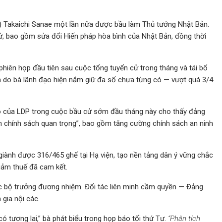
) Takaichi Sanae một lần nữa được bầu làm Thủ tướng Nhật Bản.
cử, bao gồm sửa đổi Hiến pháp hòa bình của Nhật Bản, đồng thời
phiên họp đầu tiên sau cuộc tổng tuyển cử trong tháng và tái bổ
 do bà lãnh đạo hiện nắm giữ đa số chưa từng có — vượt quá 3/4
ảo của LDP trong cuộc bầu cử sớm đầu tháng này cho thấy đảng
ch chính sách quan trọng”, bao gồm tăng cường chính sách an ninh
iành được 316/465 ghế tại Hạ viện, tạo nền tảng dân ý vững chắc
giảm thuế đã cam kết.
ác bộ trưởng đương nhiệm. Đối tác liên minh cầm quyền — Đảng
gia nội các.
 tương lai,” bà phát biểu trong họp báo tối thứ Tư.
“Phân tích