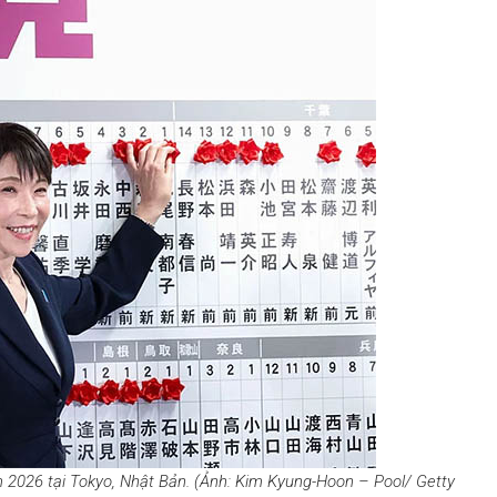
2026 tại Tokyo, Nhật Bản. (Ảnh: Kim Kyung-Hoon – Pool/ Getty