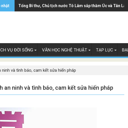
 nhật
Tổng Bí thư, Chủ tịch nước Tô Lâm sắp thăm Úc và Tân Lây
ỊCH VỤ ĐỜI SỐNG
VĂN HỌC NGHỆ THUẬT
TẠP LỤC
BẠ
 ninh và tình báo, cam kết sửa hiến pháp
h an ninh và tình báo, cam kết sửa hiến pháp