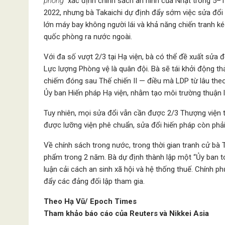
phòng”
xác định chính sách an ninh của Nhật trong 5–1
2022, nhưng bà Takaichi dự định đẩy sớm việc sửa đổi 
lớn máy bay không người lái và khả năng chiến tranh k
quốc phòng ra nước ngoài.
Với đa số vượt 2/3 tại Hạ viện, bà có thể đề xuất sửa
Lực lượng Phòng vệ là quân đội. Bà sẽ tái khởi động t
chiếm đóng sau Thế chiến II — điều mà LDP từ lâu theo
Ủy ban Hiến pháp Hạ viện, nhằm tạo môi trường thuận l
Tuy nhiên, mọi sửa đổi vẫn cần được 2/3 Thượng viện 
được lưỡng viện phê chuẩn, sửa đổi hiến pháp còn phả
Về chính sách trong nước, trong thời gian tranh cử bà 
phẩm trong 2 năm. Bà dự định thành lập một “Ủy ban t
luận cải cách an sinh xã hội và hệ thống thuế. Chính p
đẩy các đảng đối lập tham gia.
Theo Hạ Vũ/ Epoch Times
Tham khảo báo cáo của Reuters và Nikkei Asia