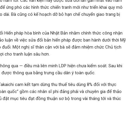
0 năm tới. Các văn kiện này được sửa đổi lần gần nhất vào năm
để ứng phó các hình thức chiến tranh mới như triển khai quy mô
éo dài. Bà cũng có kế hoạch dỡ bỏ hạn chế chuyển giao trang bị
 đổi Hiến pháp hòa bình của Nhật Bản nhằm chính thức công nhận
hảo luận về việc sửa đổi bản hiến pháp được ban hành dưới thời Mỹ
 đuổi. Một nghị sĩ thân cận với bà sẽ đảm nhiệm chức Chủ tịch
ợi cho tranh luận sâu hơn.
thông qua — điều mà liên minh LDP hiện chưa kiểm soát. Sau khi
i được thông qua bằng trưng cầu dân ý toàn quốc.
Takaichi cam kết tạm dừng thu thuế tiêu dùng 8% đối với thực
oàn quốc” gồm các nhân sĩ phi đảng phái và chuyên gia để thảo
hủ đặt mục tiêu đạt đồng thuận sơ bộ trong vài tháng tới và thúc