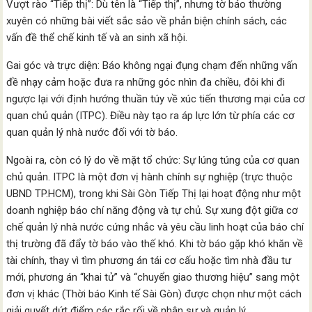
Vượt rào “Tiếp thị”: Dù tên là “Tiếp thị”, nhưng tờ báo thường
xuyên có những bài viết sắc sảo về phản biện chính sách, các
vấn đề thể chế kinh tế và an sinh xã hội.
Gai góc và trực diện: Báo không ngại đụng chạm đến những vấn
đề nhạy cảm hoặc đưa ra những góc nhìn đa chiều, đôi khi đi
ngược lại với định hướng thuần túy về xúc tiến thương mại của cơ
quan chủ quản (ITPC). Điều này tạo ra áp lực lớn từ phía các cơ
quan quản lý nhà nước đối với tờ báo.
Ngoài ra, còn có lý do về mặt tổ chức: Sự lúng túng của cơ quan
chủ quản. ITPC là một đơn vị hành chính sự nghiệp (trực thuộc
UBND TP.HCM), trong khi Sài Gòn Tiếp Thị lại hoạt động như một
doanh nghiệp báo chí năng động và tự chủ. Sự xung đột giữa cơ
chế quản lý nhà nước cứng nhắc và yêu cầu linh hoạt của báo chí
thị trường đã đẩy tờ báo vào thế khó. Khi tờ báo gặp khó khăn về
tài chính, thay vì tìm phương án tái cơ cấu hoặc tìm nhà đầu tư
mới, phương án “khai tử” và “chuyển giao thương hiệu” sang một
đơn vị khác (Thời báo Kinh tế Sài Gòn) được chọn như một cách
giải quyết dứt điểm các rắc rối về nhân sự và quản lý.