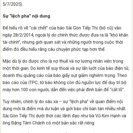
5/7/2025).
Sự “lệch pha” nội dung
Để hiểu rõ về “cái chết” của báo Sài Gòn Tiếp Thị (bộ cũ) vào
ngày 28/2/2014, ngoài lý do chính thức được đưa ra là “khó khăn
tài chính”, nhưng giới quan sát và những người trong cuộc thời
điểm đó đều hiểu rằng câu chuyện phức tạp hơn thế.
Mặc dù lý do được cho là nợ thuế và nợ lương nhân viên trong
một thời gian. Do kinh tế suy thoái và sự lấn lướt của báo điện tử,
doanh thu quảng cáo của báo giấy sụt giảm nghiêm trọng. Theo
báo cáo của ITPC, tờ báo không còn đủ nguồn lực để duy trì bộ
máy hơn 100 con người, dẫn đến việc phải đình bản để “cắt lỗ”.
Tuy nhiên, chính lý do sâu xa – sự “lệch pha” về quan điểm nội
dung mới là điểm mà dư luận và giới báo chí bàn tán nhiều nhất.
Sài Gòn Tiếp Thị dưới thời các lãnh đạo như bà Vũ Kim Hạnh và
ông Đặng Tâm Chánh có một bản sắc rất riêng: