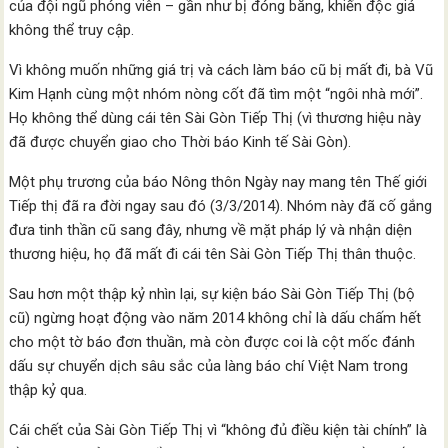
của đội ngũ phóng viên – gần như bị đóng băng, khiến độc giả
không thể truy cập.
Vì không muốn những giá trị và cách làm báo cũ bị mất đi, bà Vũ
Kim Hạnh cùng một nhóm nòng cốt đã tìm một “ngôi nhà mới”.
Họ không thể dùng cái tên Sài Gòn Tiếp Thị (vì thương hiệu này
đã được chuyển giao cho Thời báo Kinh tế Sài Gòn).
Một phụ trương của báo Nông thôn Ngày nay mang tên Thế giới
Tiếp thị đã ra đời ngay sau đó (3/3/2014). Nhóm này đã cố gắng
đưa tinh thần cũ sang đây, nhưng về mặt pháp lý và nhận diện
thương hiệu, họ đã mất đi cái tên Sài Gòn Tiếp Thị thân thuộc.
Sau hơn một thập kỷ nhìn lại, sự kiện báo Sài Gòn Tiếp Thị (bộ
cũ) ngừng hoạt động vào năm 2014 không chỉ là dấu chấm hết
cho một tờ báo đơn thuần, mà còn được coi là cột mốc đánh
dấu sự chuyển dịch sâu sắc của làng báo chí Việt Nam trong
thập kỷ qua.
Cái chết của Sài Gòn Tiếp Thị vì “không đủ điều kiện tài chính” là