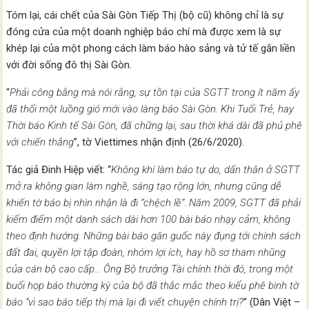
Tóm lại, cái chết của Sài Gòn Tiếp Thị (bộ cũ) không chỉ là sự
đóng cửa của một doanh nghiệp báo chí mà được xem là sự
khép lại của một phong cách làm báo hào sảng và tử tế gắn liền
với đời sống đô thị Sài Gòn.
“
Phải công bằng mà nói rằng, sự tồn tại của SGTT trong ít năm ấy
đã thổi một luồng gió mới vào làng báo Sài Gòn. Khi Tuổi Trẻ, hay
Thời báo Kinh tế Sài Gòn, đã chững lại, sau thời khá dài đã phủ phê
với chiến thắng
”, tờ Viettimes nhận định (26/6/2020).
Tác giả Đinh Hiệp viết: “
Không khí làm báo tự do, dấn thân ở SGTT
mở ra không gian làm nghề, sáng tạo rộng lớn, nhưng cũng dễ
khiến tờ báo bị nhìn nhận là đi “chệch lề”. Năm 2009, SGTT đã phải
kiểm điểm một danh sách dài hơn 100 bài báo nhạy cảm, không
theo định hướng. Những bài báo gân guốc này đụng tới chính sách
đất đai, quyền lợi tập đoàn, nhóm lợi ích, hay hồ sơ tham nhũng
của cán bộ cao cấp… Ông Bộ trưởng Tài chính thời đó, trong một
buổi họp báo thường kỳ của bộ đã thắc mắc theo kiểu phê bình tờ
báo “vì sao báo tiếp thị mà lại đi viết chuyện chính trị?
” (Dân Việt –