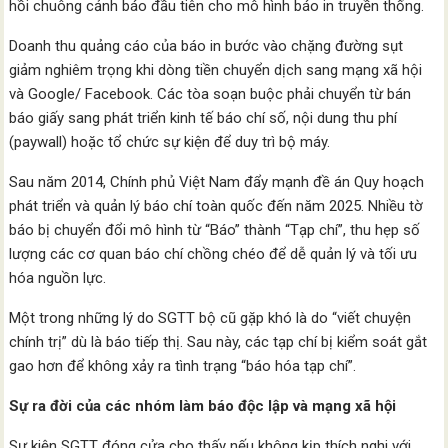
hồi chuông cảnh báo đầu tiên cho mô hình báo in truyền thống.
Doanh thu quảng cáo của báo in bước vào chặng đường sụt
giảm nghiêm trọng khi dòng tiền chuyển dịch sang mạng xã hội
và Google/ Facebook. Các tòa soạn buộc phải chuyển từ bán
báo giấy sang phát triển kinh tế báo chí số, nội dung thu phí
(paywall) hoặc tổ chức sự kiện để duy trì bộ máy.
Sau năm 2014, Chính phủ Việt Nam đẩy mạnh đề án Quy hoạch
phát triển và quản lý báo chí toàn quốc đến năm 2025. Nhiều tờ
báo bị chuyển đổi mô hình từ “Báo” thành “Tạp chí”, thu hẹp số
lượng các cơ quan báo chí chồng chéo để dễ quản lý và tối ưu
hóa nguồn lực.
Một trong những lý do SGTT bộ cũ gặp khó là do “viết chuyện
chính trị” dù là báo tiếp thị. Sau này, các tạp chí bị kiểm soát gắt
gao hơn để không xảy ra tình trạng “báo hóa tạp chí”.
Sự ra đời của các nhóm làm báo độc lập và mạng xã hội
Sự kiện SGTT đóng cửa cho thấy nếu không kịp thích nghi với