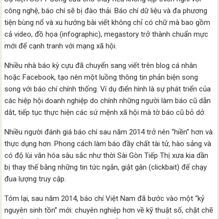
công nghệ, báo chí sẽ bị đào thải. Báo chí dữ liệu và đa phương
tiện bùng nổ và xu hướng bài viết không chỉ có chữ mà bao gồm
cả video, đồ họa (infographic), megastory trở thành chuẩn mực
mới để cạnh tranh với mạng xã hội.
Nhiều nhà báo kỳ cựu đã chuyển sang viết trên blog cá nhân
hoặc Facebook, tạo nên một luồng thông tin phản biện song
song với báo chí chính thống. Ví dụ điển hình là sự phát triển của
các hiệp hội doanh nghiệp do chính những người làm báo cũ dẫn
dắt, tiếp tục thực hiện các sứ mệnh xã hội mà tờ báo cũ bỏ dở.
Nhiều người đánh giá báo chí sau năm 2014 trở nên “hiền” hơn và
thực dụng hơn. Phong cách làm báo đầy chất tài tử, hào sảng và
có độ lùi văn hóa sâu sắc như thời Sài Gòn Tiếp Thị xưa kia dần
bị thay thế bằng những tin tức ngắn, giật gân (clickbait) để chạy
đua lượng truy cập.
Tóm lại, sau năm 2014, báo chí Việt Nam đã bước vào một “kỷ
nguyên sinh tồn” mới: chuyên nghiệp hơn về kỹ thuật số, chặt chẽ