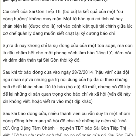
Cái chết của Sài Gòn Tiếp Thị (bộ cũ) là kết quả của một “cú
cộng hưởng” không may mắn. Một tờ báo quá cá tính và hay
phản biện lại (được cho là) rơi vào cảnh kiệt quệ tài chính giữa lúc
cơ chế quản lý đang muốn siết chặt lại kỷ cương báo chí.
Sự ra đi này không chỉ là sự đóng cửa của một tòa soạn, mà còn
là dấu chấm hết cho một phong cách làm báo “lãng tử”, dám nói
và dám dấn thân tại Sài Gòn thời kỳ đó.
Sau khi tờ báo đóng cửa vào ngày 28/2/2014, “hậu vận” của đội
ngũ nhân sự và những giá trị nội dung của họ đã đi theo những
ngã rẽ rất khác nhau. Dù tờ báo (bộ cũ) đã mất, nhưng nó đã kịp
để lại những di sản quan trọng cho báo chí và xã hội (vấn đề này
xin không viết, hoặc viết ra vào một dịp khác).
Sau khi báo đóng cửa, nhiều thành viên cũ vẫn duy trì một nhóm
cộng đồng trên mạng xã hội để chia sẻ những kỷ niệm về “nhà
cũ”. Ông Đặng Tâm Chánh – nguyên TBT báo Sài Gòn Tiếp Thị –
viết: “
Tờ báo như một sinh thể, nó có số phận của nó. Sài Gòn Tiếp