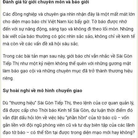
Đánh giá từ giới chuyên môn và báo giới
Các đồng nghiệp và chuyên gia nhìn nhận đây là một mất mát lớn
cho diện mạo báo chí Việt Nam lúc bấy giờ. Tờ báo được nhớ
đến với sự năng động, sáng tạo và không đi theo lối mòn. Những
bài viết của báo thường có góc nhìn sắc sảo, không chỉ về kinh tế
mà còn về các vấn đề xã hội sâu sắc.
Trong các bài tản mạn sau này, giới báo chí vẫn nhắc về Sài Gòn
Tiếp Thị như một kỷ niệm không thể quên với những gương mặt
làm báo gạo cội và những chuyên mục đã trở thành thương hiệu
riêng.
Sự hoài nghi về mô hình chuyển giao
Dù “thương hiệu” Sài Gòn Tiếp Thị, theo lệnh của cơ quan quản lý,
đã được cấp cho Thời báo Kinh tế Sài Gòn, dư luận thời điểm đó
vẫn đặt dấu hỏi lớn về việc liệu “phần hồn” của tờ báo cũ – vốn
gắn liền với đội ngũ phóng viên cũ và tư duy biên tập của các lãnh
đạo tờ báo – có thể tồn tại được trong diện mạo mới hay không?