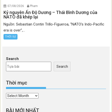
07/08/2026
Pham
Kỷ nguyên Ấn Độ Dương – Thái Bình Dương của
NATO đã khép lại
Nguồn: Sebastian Contin Trillo-Figueroa, “NATO’s Indo-Pacific
era is over”,...
THỜI SỰ
Search
Search
Thời mục
Thời
mục
BÀI MỚI NHẤT