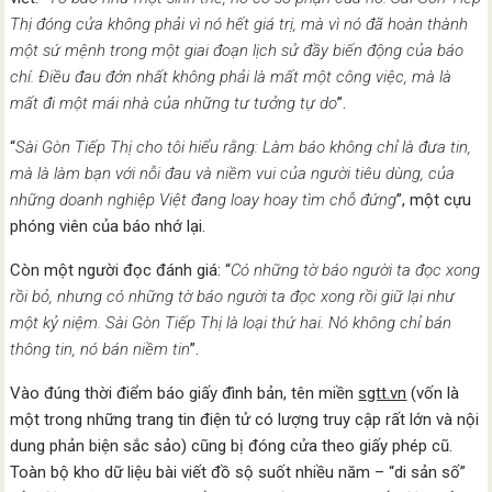
Thị đóng cửa không phải vì nó hết giá trị, mà vì nó đã hoàn thành
một sứ mệnh trong một giai đoạn lịch sử đầy biến động của báo
chí. Điều đau đớn nhất không phải là mất một công việc, mà là
mất đi một mái nhà của những tư tưởng tự do
”.
“
Sài Gòn Tiếp Thị cho tôi hiểu rằng: Làm báo không chỉ là đưa tin,
mà là làm bạn với nỗi đau và niềm vui của người tiêu dùng, của
những doanh nghiệp Việt đang loay hoay tìm chỗ đứng
”, một cựu
phóng viên của báo nhớ lại.
Còn một người đọc đánh giá: “
Có những tờ báo người ta đọc xong
rồi bỏ, nhưng có những tờ báo người ta đọc xong rồi giữ lại như
một kỷ niệm. Sài Gòn Tiếp Thị là loại thứ hai. Nó không chỉ bán
thông tin, nó bán niềm tin
”.
Vào đúng thời điểm báo giấy đình bản, tên miền
sgtt.vn
(vốn là
một trong những trang tin điện tử có lượng truy cập rất lớn và nội
dung phản biện sắc sảo) cũng bị đóng cửa theo giấy phép cũ.
Toàn bộ kho dữ liệu bài viết đồ sộ suốt nhiều năm – “di sản số”