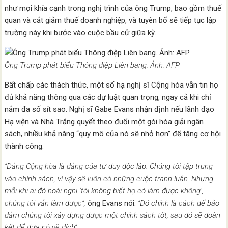
như mọi khía cạnh trong nghị trình của ông Trump, bao gồm thuế
quan và cắt giảm thuế doanh nghiệp, và tuyên bố sẽ tiếp tục lập
trường này khi bước vào cuộc bầu cử giữa kỳ.
Ông Trump phát biểu Thông điệp Liên bang. Ảnh: AFP
Bất chấp các thách thức, một số hạ nghị sĩ Cộng hòa vẫn tin họ
đủ khả năng thông qua các dự luật quan trọng, ngay cả khi chỉ
nắm đa số sít sao. Nghị sĩ Gabe Evans nhận định nếu lãnh đạo
Hạ viện và Nhà Trắng quyết theo đuổi một gói hòa giải ngân
sách, nhiều khả năng “quy mô của nó sẽ nhỏ hơn” để tăng cơ hội
thành công.
“Đảng Cộng hòa là đảng của tư duy độc lập. Chúng tôi tập trung
vào chính sách, vì vậy sẽ luôn có những cuộc tranh luận. Nhưng
mỗi khi ai đó hoài nghi ‘tôi không biết họ có làm được không’,
chúng tôi vẫn làm được”,
ông Evans nói.
“Đó chính là cách để bảo
đảm chúng tôi xây dựng được một chính sách tốt, sau đó sẽ đoàn
kết để đưa nó về đích”.