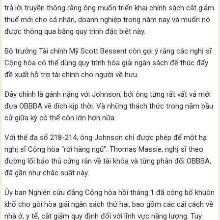
trả lời truyền thông rằng ông muốn triển khai chính sách cắt giảm
thuế mới cho cá nhân, doanh nghiệp trong năm nay và muốn nó
được thông qua bằng quy trình đặc biệt này.
Bộ trưởng Tài chính Mỹ Scott Bessent còn gợi ý rằng các nghị sĩ
Cộng hòa có thể dùng quy trình hòa giải ngân sách để thúc đẩy
đề xuất hỗ trợ tài chính cho người về hưu.
Đây chính là gánh nặng với Johnson, bởi ông từng rất vất vả mới
đưa OBBBA về đích kịp thời. Và những thách thức trong năm bầu
cử giữa kỳ có thể còn lớn hơn nữa.
Với thế đa số 218-214, ông Johnson chỉ được phép để một hạ
nghị sĩ Cộng hòa “rời hàng ngũ”. Thomas Massie, nghị sĩ theo
đường lối bảo thủ cứng rắn về tài khóa và từng phản đối OBBBA,
đã gần như chắc suất này.
Ủy ban Nghiên cứu đảng Cộng hòa hồi tháng 1 đã công bố khuôn
khổ cho gói hòa giải ngân sách thứ hai, bao gồm các cải cách về
nhà ở, y tế, cắt giảm quy định đối với lĩnh vực năng lượng. Tuy