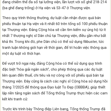
đang chiếm thế đa số tại lưỡng viện, lần lượt với số ghế 218-214
(ba ghế đang trống) ở Hạ viện và 53-47 ở Thượng viện.
Theo quy trình thông thường, dự luật cần nhận được quá bán
phiếu thuận tại Hạ viện và ít nhất 60 trên tổng số 100 phiếu thuận
tại Thượng viện. Đảng Cộng hòa sẽ cần tìm kiếm sự ủng hộ từ ít
nhất 7 thượng nghị sĩ Dân chủ tại Thượng viện, điều gần như bất
khả thi. Trong khi đó, phe Dân chủ có thể sử dụng filibuster, tức
tranh luận không giới hạn về thời gian, để trì hoãn việc thông qua
một dự luật vô thời hạn.
Để vượt trở ngại này, đảng Cộng hòa có thể sử dụng quy trình
đặc biệt “hòa giải ngân sách”, cho phép thông qua các dự luật
liên quan đến thuế, chi tiêu và nợ công với số phiếu quá bán tại
Thượng viện. Đây cũng là cách các nghị sĩ Cộng hòa sử dụng hồi
tháng 7/2025 để thông qua Đạo luật To Đẹp (OBBBA), giúp thiết
lập nền tảng ngân sách để Tổng thống Trump thực hiện các cam
kết khi tranh cử.
Trước khi trình bày Thông điệp Liên bang, Tổng thống Trump đã