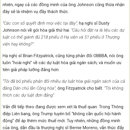
nhiên, ngay cả các đồng minh của ông Johnson cũng thừa nhận
đây sẽ là nhiệm vụ đầy thách thức.
“Các con số quyết định mọi việc tại đây”,
hạ nghị sĩ Dusty
Johnson nói về gói hòa giải thứ hai
. “Câu hỏi đặt ra là liệu các dự
luật có thể giành đủ 218 phiếu ở Hạ viện và 51 phiếu ở Thượng
viện hay không?”.
Hạ nghị sĩ Brian Fitzpatrick, cũng từng phản đối OBBBA, nói ông
luôn “hoài nghi” về các dự luật hòa giải ngân sách, và muốn ưu
tiên giải pháp lưỡng đảng hơn.
“Tôi đã bỏ phiếu phản đối nhiều dự luật hòa giải ngân sách của cả
đảng Dân chủ lẫn Cộng hòa”,
ông Fitzpatrick cho biết.
“Tôi không
thích các dự luật đơn đảng”.
Vấn đề tiếp theo đang được xem xét là thuế quan. Trong Thông
điệp Liên bang, ông Trump tuyên bố “không cần quốc hội hành
động” để áp thêm mức thuế mới. Tuy nhiên, những đồng minh
của ông, dẫn đầu là thượng nghị sĩ Bernie Moreno, vẫn thúc đẩy