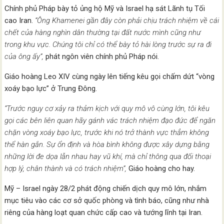
Chính phủ Pháp bày tỏ ủng hộ Mỹ và Israel hạ sát Lãnh tụ Tối
cao Iran.
“Ông Khamenei gần đây còn phải chịu trách nhiệm về cái
chết của hàng nghìn dân thường tại đất nước mình cũng như
trong khu vực. Chúng tôi chỉ có thể bày tỏ hài lòng trước sự ra đi
của ông ấy”,
phát ngôn viên chính phủ Pháp nói.
Giáo hoàng Leo XIV cùng ngày lên tiếng kêu gọi chấm dứt “vòng
xoáy bạo lực” ở Trung Đông.
“Trước nguy cơ xảy ra thảm kịch với quy mô vô cùng lớn, tôi kêu
gọi các bên liên quan hãy gánh vác trách nhiệm đạo đức để ngăn
chặn vòng xoáy bạo lực, trước khi nó trở thành vực thẳm không
thể hàn gắn. Sự ổn định và hòa bình không được xây dựng bằng
những lời đe dọa lẫn nhau hay vũ khí, mà chỉ thông qua đối thoại
hợp lý, chân thành và có trách nhiệm”,
Giáo hoàng cho hay.
Mỹ – Israel ngày 28/2 phát động chiến dịch quy mô lớn, nhắm
mục tiêu vào các cơ sở quốc phòng và tình báo, cũng như nhà
riêng của hàng loạt quan chức cấp cao và tướng lĩnh tại Iran.