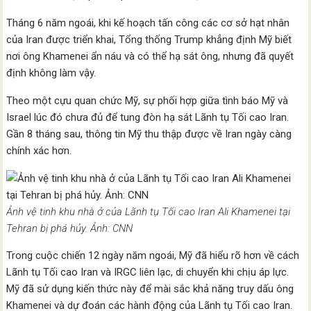
Tháng 6 năm ngoái, khi kế hoạch tấn công các cơ sở hạt nhân
của Iran được triển khai, Tổng thống Trump khẳng định Mỹ biết
nơi ông Khamenei ẩn náu và có thể hạ sát ông, nhưng đã quyết
định không làm vậy.
Theo một cựu quan chức Mỹ, sự phối hợp giữa tình báo Mỹ và
Israel lúc đó chưa đủ để tung đòn hạ sát Lãnh tụ Tối cao Iran.
Gần 8 tháng sau, thông tin Mỹ thu thập được về Iran ngày càng
chính xác hơn.
Ảnh vệ tinh khu nhà ở của Lãnh tụ Tối cao Iran Ali Khamenei tại
Tehran bị phá hủy. Ảnh: CNN
Trong cuộc chiến 12 ngày năm ngoái, Mỹ đã hiểu rõ hơn về cách
Lãnh tụ Tối cao Iran và IRGC liên lạc, di chuyển khi chịu áp lực.
Mỹ đã sử dụng kiến thức này để mài sắc khả năng truy dấu ông
Khamenei và dự đoán các hành động của Lãnh tụ Tối cao Iran.