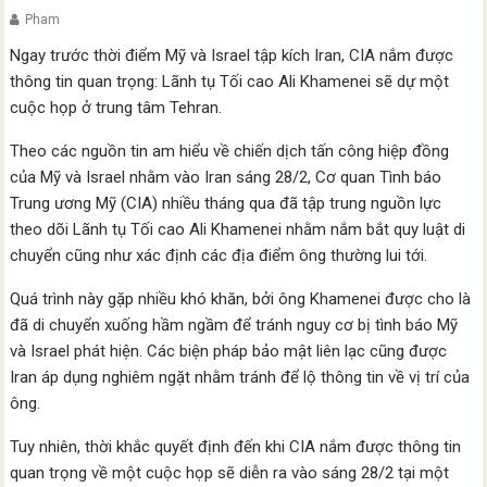
Pham
Ngay trước thời điểm Mỹ và Israel tập kích Iran, CIA nắm được
thông tin quan trọng: Lãnh tụ Tối cao Ali Khamenei sẽ dự một
cuộc họp ở trung tâm Tehran.
Theo các nguồn tin am hiểu về chiến dịch tấn công hiệp đồng
của Mỹ và Israel nhằm vào Iran sáng 28/2, Cơ quan Tình báo
Trung ương Mỹ (CIA) nhiều tháng qua đã tập trung nguồn lực
theo dõi Lãnh tụ Tối cao Ali Khamenei nhằm nắm bắt quy luật di
chuyển cũng như xác định các địa điểm ông thường lui tới.
Quá trình này gặp nhiều khó khăn, bởi ông Khamenei được cho là
đã di chuyển xuống hầm ngầm để tránh nguy cơ bị tình báo Mỹ
và Israel phát hiện. Các biện pháp bảo mật liên lạc cũng được
Iran áp dụng nghiêm ngặt nhằm tránh để lộ thông tin về vị trí của
ông.
Tuy nhiên, thời khắc quyết định đến khi CIA nắm được thông tin
quan trọng về một cuộc họp sẽ diễn ra vào sáng 28/2 tại một