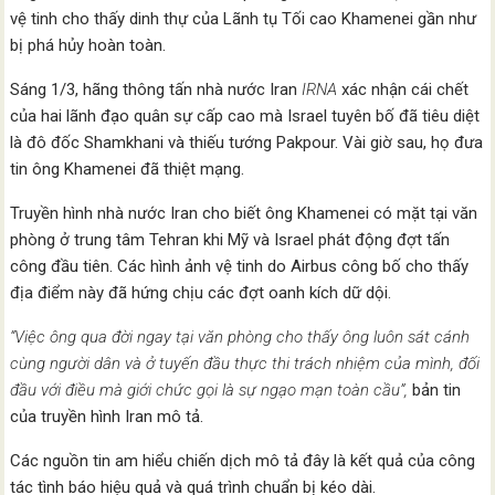
vệ tinh cho thấy dinh thự của Lãnh tụ Tối cao Khamenei gần như
bị phá hủy hoàn toàn.
Sáng 1/3, hãng thông tấn nhà nước Iran
IRNA
xác nhận cái chết
của hai lãnh đạo quân sự cấp cao mà Israel tuyên bố đã tiêu diệt
là đô đốc Shamkhani và thiếu tướng Pakpour. Vài giờ sau, họ đưa
tin ông Khamenei đã thiệt mạng.
Truyền hình nhà nước Iran cho biết ông Khamenei có mặt tại văn
phòng ở trung tâm Tehran khi Mỹ và Israel phát động đợt tấn
công đầu tiên. Các hình ảnh vệ tinh do Airbus công bố cho thấy
địa điểm này đã hứng chịu các đợt oanh kích dữ dội.
“Việc ông qua đời ngay tại văn phòng cho thấy ông luôn sát cánh
cùng người dân và ở tuyến đầu thực thi trách nhiệm của mình, đối
đầu với điều mà giới chức gọi là sự ngạo mạn toàn cầu”,
bản tin
của truyền hình Iran mô tả.
Các nguồn tin am hiểu chiến dịch mô tả đây là kết quả của công
tác tình báo hiệu quả và quá trình chuẩn bị kéo dài.