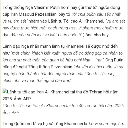
Tổng thống Nga Vladimir Putin hôm nay gửi thư tới người đồng
cấp Iran Masoud Pezeshkian, bày tỏ
“lời chia buồn sâu sắc nhất
về vụ ám sát”
nhằm vào Lãnh tụ Tối cao Ali Khamenei.
“Vụ ám sát
này được thực hiện một cách trắng trợn, vi phạm mọi chuẩn mực
đạo đức của nhân loại và luật pháp quốc tế”,
ông cho hay.
Lãnh đạo Nga nhấn mạnh lãnh tụ Khamenei sẽ được nhớ đến
như
“một chính khách kiệt xuất, người đã có đóng góp cá nhân to
lớn cho sự phát triển của quan hệ hữu nghị Nga – Iran”.
Ông Putin
cũng đề nghị Tổng thống Pezeshkian
“chuyển lời chia buồn và sự
ủng hộ chân thành nhất đến người thân của Lãnh tụ Tối cao,
chính phủ và toàn thể người dân Iran”.
Lãnh tụ Tối cao Iran Ali Khamenei tại thủ đô Tehran hồi năm 2025.
Ảnh: AFP
Trung Quốc mô tả vụ hạ sát ông Khamenei là
“sự vi phạm nghiêm