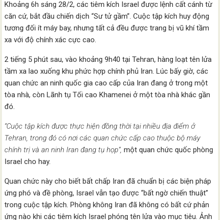
Khoảng 6h sáng 28/2, các tiêm kích Israel được lệnh cất cánh từ
căn cứ, bắt đầu chiến dịch “Sư tử gầm”. Cuộc tập kích huy động
tương đối ít máy bay, nhưng tất cả đều được trang bị vũ khí tầm
xa với độ chính xác cực cao.
2 tiếng 5 phút sau, vào khoảng 9h40 tại Tehran, hàng loạt tên lửa
tầm xa lao xuống khu phức hợp chính phủ Iran. Lúc bấy giờ, các
quan chức an ninh quốc gia cao cấp của Iran đang ở trong một
tòa nhà, còn Lãnh tụ Tối cao Khamenei ở một tòa nhà khác gần
đó.
“Cuộc tập kích được thực hiện đồng thời tại nhiều địa điểm ở
Tehran, trong đó có nơi các quan chức cấp cao thuộc bộ máy
chính trị và an ninh Iran đang tụ họp”,
một quan chức quốc phòng
Israel cho hay.
Quan chức này cho biết bất chấp Iran đã chuẩn bị các biện pháp
ứng phó và đề phòng, Israel vẫn tạo được “bất ngờ chiến thuật”
trong cuộc tập kích. Phòng không Iran đã không có bất cứ phản
ứng nào khi các tiêm kích Israel phóng tên lửa vào mục tiêu. Ảnh