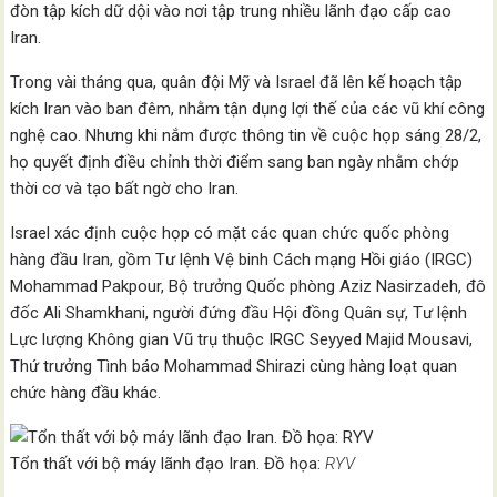
đòn tập kích dữ dội vào nơi tập trung nhiều lãnh đạo cấp cao
Iran.
Trong vài tháng qua, quân đội Mỹ và Israel đã lên kế hoạch tập
kích Iran vào ban đêm, nhằm tận dụng lợi thế của các vũ khí công
nghệ cao. Nhưng khi nắm được thông tin về cuộc họp sáng 28/2,
họ quyết định điều chỉnh thời điểm sang ban ngày nhằm chớp
thời cơ và tạo bất ngờ cho Iran.
Israel xác định cuộc họp có mặt các quan chức quốc phòng
hàng đầu Iran, gồm Tư lệnh Vệ binh Cách mạng Hồi giáo (IRGC)
Mohammad Pakpour, Bộ trưởng Quốc phòng Aziz Nasirzadeh, đô
đốc Ali Shamkhani, người đứng đầu Hội đồng Quân sự, Tư lệnh
Lực lượng Không gian Vũ trụ thuộc IRGC Seyyed Majid Mousavi,
Thứ trưởng Tình báo Mohammad Shirazi cùng hàng loạt quan
chức hàng đầu khác.
Tổn thất với bộ máy lãnh đạo Iran. Đồ họa:
RYV