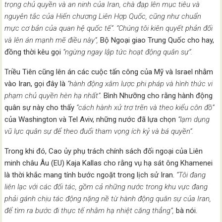
trọng chủ quyền và an ninh của Iran, chà đạp lên mục tiêu và
nguyên tắc của Hiến chương Liên Hợp Quốc, cũng như chuẩn
mực cơ bản của quan hệ quốc tế”. “Chúng tôi kiên quyết phản đối
và lên án mạnh mẽ điều này”,
Bộ Ngoại giao Trung Quốc cho hay,
đồng thời kêu gọi
“ngừng ngay lập tức hoạt động quân sự”.
Triều Tiên cũng lên án các cuộc tấn công của Mỹ và Israel nhằm
vào Iran, gọi đây là
“hành động xâm lược phi pháp và hình thức vi
phạm chủ quyền hèn hạ nhất”.
Bình Nhưỡng cho rằng hành động
quân sự này cho thấy
“cách hành xử trơ trẽn và theo kiểu côn đồ”
của Washington và Tel Aviv, những nước đã lựa chọn
“lạm dụng
vũ lực quân sự để theo đuổi tham vọng ích kỷ và bá quyền”.
Trong khi đó, Cao ủy phụ trách chính sách đối ngoại của Liên
minh châu Âu (EU) Kaja Kallas cho rằng vụ hạ sát ông Khamenei
là thời khắc mang tính bước ngoặt trong lịch sử Iran.
“Tôi đang
liên lạc với các đối tác, gồm cả những nước trong khu vực đang
phải gánh chịu tác động nặng nề từ hành động quân sự của Iran,
để tìm ra bước đi thực tế nhằm hạ nhiệt căng thẳng”,
bà nói.