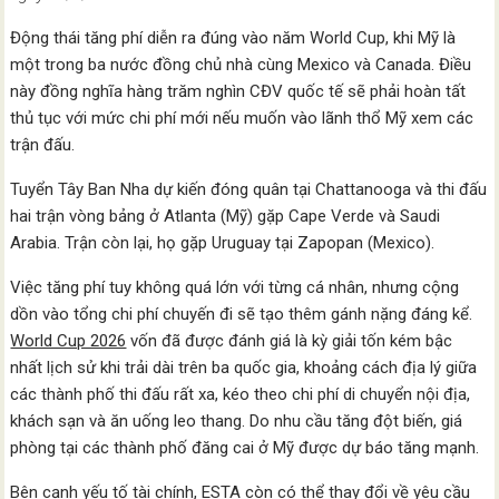
Động thái tăng phí diễn ra đúng vào năm World Cup, khi Mỹ là
một trong ba nước đồng chủ nhà cùng Mexico và Canada. Điều
này đồng nghĩa hàng trăm nghìn CĐV quốc tế sẽ phải hoàn tất
thủ tục với mức chi phí mới nếu muốn vào lãnh thổ Mỹ xem các
trận đấu.
Tuyển Tây Ban Nha dự kiến đóng quân tại Chattanooga và thi đấu
hai trận vòng bảng ở Atlanta (Mỹ) gặp Cape Verde và Saudi
Arabia. Trận còn lại, họ gặp Uruguay tại Zapopan (Mexico).
Việc tăng phí tuy không quá lớn với từng cá nhân, nhưng cộng
dồn vào tổng chi phí chuyến đi sẽ tạo thêm gánh nặng đáng kể.
World Cup 2026
vốn đã được đánh giá là kỳ giải tốn kém bậc
nhất lịch sử khi trải dài trên ba quốc gia, khoảng cách địa lý giữa
các thành phố thi đấu rất xa, kéo theo chi phí di chuyển nội địa,
khách sạn và ăn uống leo thang. Do nhu cầu tăng đột biến, giá
phòng tại các thành phố đăng cai ở Mỹ được dự báo tăng mạnh.
Bên cạnh yếu tố tài chính, ESTA còn có thể thay đổi về yêu cầu