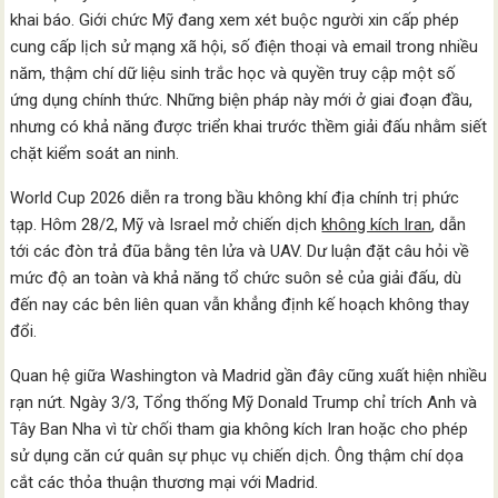
khai báo. Giới chức Mỹ đang xem xét buộc người xin cấp phép
cung cấp lịch sử mạng xã hội, số điện thoại và email trong nhiều
năm, thậm chí dữ liệu sinh trắc học và quyền truy cập một số
ứng dụng chính thức. Những biện pháp này mới ở giai đoạn đầu,
nhưng có khả năng được triển khai trước thềm giải đấu nhằm siết
chặt kiểm soát an ninh.
World Cup 2026 diễn ra trong bầu không khí địa chính trị phức
tạp. Hôm 28/2, Mỹ và Israel mở chiến dịch
không kích Iran
, dẫn
tới các đòn trả đũa bằng tên lửa và UAV. Dư luận đặt câu hỏi về
mức độ an toàn và khả năng tổ chức suôn sẻ của giải đấu, dù
đến nay các bên liên quan vẫn khẳng định kế hoạch không thay
đổi.
Quan hệ giữa Washington và Madrid gần đây cũng xuất hiện nhiều
rạn nứt. Ngày 3/3, Tổng thống Mỹ Donald Trump chỉ trích Anh và
Tây Ban Nha vì từ chối tham gia không kích Iran hoặc cho phép
sử dụng căn cứ quân sự phục vụ chiến dịch. Ông thậm chí dọa
cắt các thỏa thuận thương mại với Madrid.