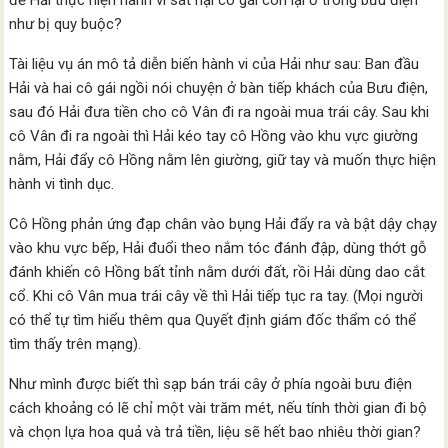
để Hải thực hiện hành vi sát hại cô gái còn lại ở trong bưu điện
như bị quy buộc?
Tài liệu vụ án mô tả diễn biến hành vi của Hải như sau: Ban đầu
Hải và hai cô gái ngồi nói chuyện ở bàn tiếp khách của Bưu điện,
sau đó Hải đưa tiền cho cô Vân đi ra ngoài mua trái cây. Sau khi
cô Vân đi ra ngoài thì Hải kéo tay cô Hồng vào khu vực giường
nằm, Hải đẩy cô Hồng nằm lên giường, giữ tay và muốn thực hiện
hành vi tình dục.
Cô Hồng phản ứng đạp chân vào bụng Hải đẩy ra và bật dậy chạy
vào khu vực bếp, Hải đuổi theo nắm tóc đánh đập, dùng thớt gỗ
đánh khiến cô Hồng bất tỉnh nằm dưới đất, rồi Hải dùng dao cắt
cổ. Khi cô Vân mua trái cây về thì Hải tiếp tục ra tay. (Mọi người
có thể tự tìm hiểu thêm qua Quyết định giám đốc thẩm có thể
tìm thấy trên mạng).
Như mình được biết thì sạp bán trái cây ở phía ngoài bưu điện
cách khoảng có lẽ chỉ một vài trăm mét, nếu tính thời gian đi bộ
và chọn lựa hoa quả và trả tiền, liệu sẽ hết bao nhiêu thời gian?