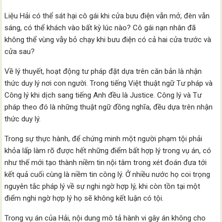
Liệu Hải có thể sát hại cô gái khi cửa bưu điện vẫn mở, đèn vẫn
sáng, có thể khách vào bất kỳ lúc nào? Cô gái nạn nhân đã
không thể vùng vẫy bỏ chạy khi bưu điện có cả hai cửa trước và
cửa sau?
Về lý thuyết, hoạt động tư pháp đặt dựa trên căn bản là nhận
thức duy lý nơi con người. Trong tiếng Việt thuật ngữ Tư pháp và
Công lý khi dịch sang tiếng Anh đều là Justice. Công lý và Tư
pháp theo đó là những thuật ngữ đồng nghĩa, đều dựa trên nhận
thức duy lý.
Trong sự thực hành, để chứng minh một người phạm tội phải
khỏa lấp làm rõ được hết những điểm bất hợp lý trong vụ án, có
như thế mới tạo thành niềm tin nội tâm trong xét đoán đưa tới
kết quả cuối cùng là niềm tin công lý. Ở nhiều nước họ coi trọng
nguyên tắc pháp lý về sự nghi ngờ hợp lý, khi còn tồn tại một
điểm nghi ngờ hợp lý họ sẽ không kết luận có tội.
Trong vụ án của Hải, nội dung mô tả hành vi gây án không cho