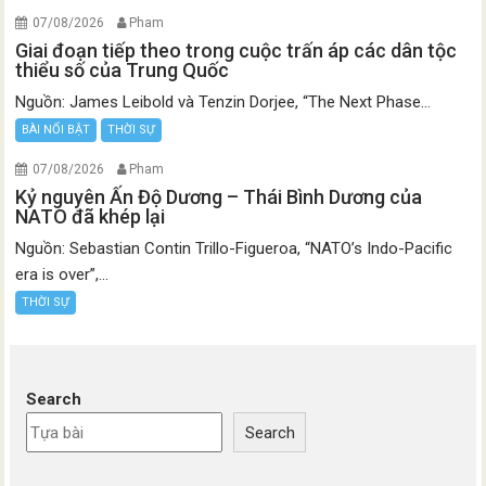
07/08/2026
Pham
Giai đoạn tiếp theo trong cuộc trấn áp các dân tộc
thiểu số của Trung Quốc
Nguồn: James Leibold và Tenzin Dorjee, “The Next Phase...
BÀI NỔI BẬT
THỜI SỰ
07/08/2026
Pham
Kỷ nguyên Ấn Độ Dương – Thái Bình Dương của
NATO đã khép lại
Nguồn: Sebastian Contin Trillo-Figueroa, “NATO’s Indo-Pacific
era is over”,...
THỜI SỰ
Search
Search