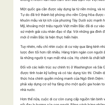
Một quốc gia cần được xây dựng lại từ nền móng, và nó
Tự do đã trở thành bệ phóng cho nền Cộng Hòa được 
khuôn mẫu và lợi ích của phương Tây. Dưới sức mạnh h
Mỹ, khoảng một triệu người Việt miền Bắc đã di cư và
sứ mệnh giải cứu nhân đạo vĩ đại. Với những gia đình đa
mới ở miền Bắc là hiện thực hiển hiện.
Tuy nhiên, nếu chỉ nhìn cuộc di cư này qua lăng kính n
lược đen tối hơn rất nhiều. Hàng trăm ngàn con người
là những người tị nạn mất nhà cửa. Họ chính là chất kế
Đối với các kiến trúc sư chính trị ở Washington và Sà
được tính toán kỹ lưỡng và có tác dụng tức thì. Chiến 
thức hóa chính quyền mỏng manh của Ngô Đình Diệm. N
phải xây dựng cơ sở hạ tầng cho một quốc gia hoàn to
nhà nước.
Hơn thế nữa, cuộc di cư còn cung cấp nguồn tân binh v
nỗi đau ly hương của con người. Bằng cách bứng những g