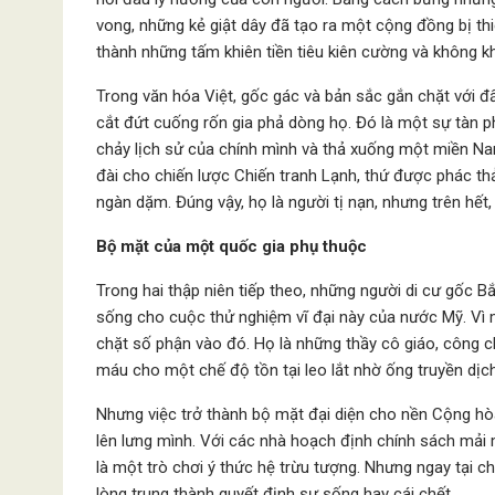
vong, những kẻ giật dây đã tạo ra một cộng đồng bị th
thành những tấm khiên tiền tiêu kiên cường và không 
Trong văn hóa Việt, gốc gác và bản sắc gắn chặt với đấ
cắt đứt cuống rốn gia phả dòng họ. Đó là một sự tàn p
chảy lịch sử của chính mình và thả xuống một miền Nam
đài cho chiến lược Chiến tranh Lạnh, thứ được phác t
ngàn dặm. Đúng vậy, họ là người tị nạn, nhưng trên hết,
Bộ mặt của một quốc gia phụ thuộc
Trong hai thập niên tiếp theo, những người di cư gốc B
sống cho cuộc thử nghiệm vĩ đại này của nước Mỹ. V
chặt số phận vào đó. Họ là những thầy cô giáo, công c
máu cho một chế độ tồn tại leo lắt nhờ ống truyền dịc
Nhưng việc trở thành bộ mặt đại diện cho nền Cộng hò
lên lưng mình. Với các nhà hoạch định chính sách mải
là một trò chơi ý thức hệ trừu tượng. Nhưng ngay tại c
lòng trung thành quyết định sự sống hay cái chết.