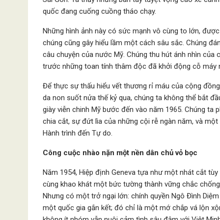
quốc đang cuống cuồng tháo chạy.
Những hình ảnh này có sức mạnh vô cùng to lớn, được 
chúng cũng gây hiểu lầm một cách sâu sắc. Chúng đánh l
câu chuyện của nước Mỹ. Chúng thu hút ánh nhìn của c
trước những toan tính thâm độc đã khởi động cỗ máy 
Để thực sự thấu hiểu vết thương rỉ máu của cộng đồng 
da non suốt nửa thế kỷ qua, chúng ta không thể bắt đầ
giày viễn chinh Mỹ bước đến vào năm 1965. Chúng ta ph
chia cắt, sự đứt lìa của những cội rễ ngàn năm, và mộ
Hành trình đến Tự do.
Công cuộc nhào nặn một nền dân chủ vỏ bọc
Năm 1954, Hiệp định Geneva tựa như một nhát cắt tùy t
cùng khao khát một bức tường thành vững chắc chống 
Nhưng có một trở ngại lớn: chính quyền Ngô Đình Diệm 
một quốc gia gắn kết; đó chỉ là một mớ chắp vá lộn xộ
không ít nhóm vẫn nuôi cảm tình sâu đậm với Việt Minh