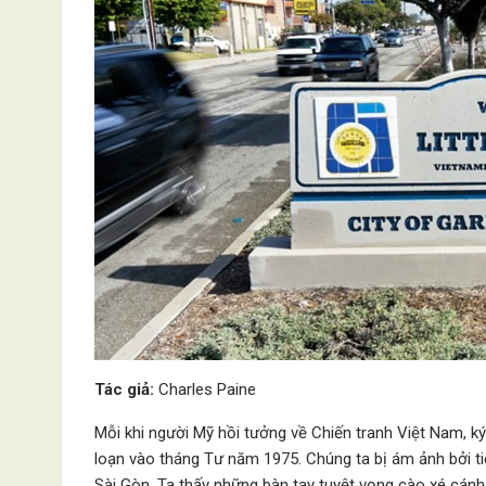
Tác giả:
Charles Paine
Mỗi khi người Mỹ hồi tưởng về Chiến tranh Việt Nam, k
loạn vào tháng Tư năm 1975. Chúng ta bị ám ảnh bởi t
Sài Gòn. Ta thấy những bàn tay tuyệt vọng cào xé cánh 