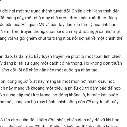
 đòi hỏi một sự trung thành tuyệt đối. Chiến dịch Hành trình đến
đặt hàng này, một nhà máy nhà nước được sản xuất theo đúng
ậu cần của Hải quân Mỹ và bàn tay dàn xếp tâm lý của tình báo
o Nam. Trên truyền thông, cuộc xê dịch này được ngợi ca như một
ng vội vã gói ghém chút tư trang ít ỏi, nỗi sợ hãi về một chính thể
hân đạo, ta đã mắc bẫy tuyên truyền và phớt lờ một toan tính chiến
 ấy đang bị tái sử dụng một cách có hệ thống. Họ không đơn thuần
t dính cốt lõi để nhào nặn nên một quốc gia nhân tạo.
i Gòn, dòng người ồ ạt này mang lại một món hời nhân khẩu học
dịch này mang về khoảng một triệu lá phiếu cử tri đảm bảo để hợp
ó cung cấp một lực lượng lao động khổng lồ, bị mắc kẹt, buộc
àn mới, cùng với bộ máy hành chính sống còn để duy trì bộ máy
ô tận cho quân đội. Hiểm độc nhất, chiến dịch này đã vũ khí hóa
ia đình này khỏi đất đai tổ tiên và biến họ thành những kẻ lưu