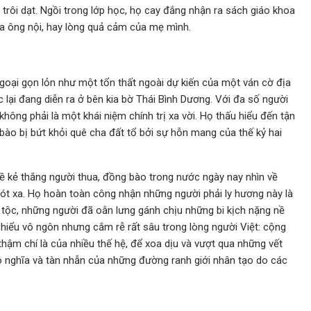
 trôi dạt. Ngồi trong lớp học, họ cay đắng nhận ra sách giáo khoa
a ông nội, hay lòng quả cảm của mẹ mình.
goại gọn lỏn như một tổn thất ngoài dự kiến của một ván cờ địa
ắc lại đang diễn ra ở bên kia bờ Thái Bình Dương. Với đa số người
hông phải là một khái niệm chính trị xa vời. Họ thấu hiểu đến tận
bào bị bứt khỏi quê cha đất tổ bởi sự hỗn mang của thế kỷ hai
về kẻ thắng người thua, đồng bào trong nước ngày nay nhìn về
ót xa. Họ hoàn toàn công nhận những người phải ly hương này là
 tộc, những người đã oằn lưng gánh chịu những bi kịch nặng nề
hiểu vô ngôn nhưng cắm rễ rất sâu trong lòng người Việt: cộng
thậm chí là của nhiều thế hệ, để xoa dịu và vượt qua những vết
ô nghĩa và tàn nhẫn của những đường ranh giới nhân tạo do các