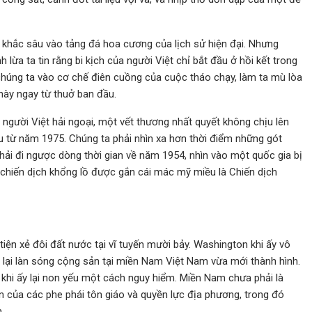
khắc sâu vào tảng đá hoa cương của lịch sử hiện đại. Nhưng
ừa ta tin rằng bi kịch của người Việt chỉ bắt đầu ở hồi kết trong
húng ta vào cơ chế điên cuồng của cuộc tháo chạy, làm ta mù lòa
này ngay từ thuở ban đầu.
người Việt hải ngoại, một vết thương nhất quyết không chịu lên
u từ năm 1975. Chúng ta phải nhìn xa hơn thời điểm những gót
ải đi ngược dòng thời gian về năm 1954, nhìn vào một quốc gia bị
t chiến dịch khổng lồ được gắn cái mác mỹ miều là Chiến dịch
iện xẻ đôi đất nước tại vĩ tuyến mười bảy. Washington khi ấy vô
lại làn sóng cộng sản tại miền Nam Việt Nam vừa mới thành hình.
khi ấy lại non yếu một cách nguy hiểm. Miền Nam chưa phải là
n của các phe phái tôn giáo và quyền lực địa phương, trong đó
.