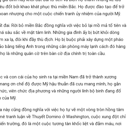
iêu đốt bởi khao khát phục thù miền Bắc. Họ được đào tạo để trở
khoan nhượng cho một cuộc chiến tranh ủy nhiệm của người Mỹ.
t đai. Rời bỏ miền Bắc đồng nghĩa với việc bỏ lại mồ mả tổ tiên và
há sâu sắc về mặt tâm linh. Những gia đình ấy bị bứt khỏi dòng
 xa lạ, đôi khi đầy thù địch. Họ bị buộc phải xây dựng một pháo
hảo bằng tiếng Anh trong những căn phòng máy lạnh cách đó hàng
 họ là những quân cờ trên bàn cờ địa chính trị toàn cầu.
ắc và con cái của họ sinh ra tại miền Nam đã trở thành xương
ì mang ơn chế độ được Mỹ hậu thuẫn đã cưu mang mình, họ gắn
hức, viên chức địa phương và những người lính bộ binh đang đổ
h của Mỹ.
a này cũng đồng nghĩa với việc họ tự vẽ một vòng tròn hồng tâm
 mê tranh luận về Thuyết Domino ở Washington, cuộc xung đột chỉ
hiến trường, đó là một cuộc tương tàn khốc liệt và đẫm máu, nơi