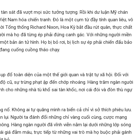
 tàn sát đã vượt mọi sức tưởng tượng. Rồi khi dư luận Mỹ chán
iệt Nam hóa chiến tranh. Đó là một cụm từ đầy tính quan liêu, vô
ời Tổng thống Richard Nixon, Hoa Kỳ bắt đầu rút quân, thực chất
ười mà họ đã từng ép phải đứng canh gác. Với những người miền
t bản án tử hình. Họ bị bỏ rơi, bị lịch sự ép phải chiến đấu bảo
 đang cuống cuồng tháo chạy.
p đổ toàn diện của một thế giới quan và trật tự xã hội. Đối với
ế độ cũ, sự trừng phạt ập đến chớp nhoáng. Hàng trăm ngàn người
ránh cho những nhà tù khổ sai tàn khốc, nơi cái đói và đòn thù ngự
nổ. Không ai tự quăng mình ra biển cả chỉ vì sở thích phiêu lưu.
n lụi. Người ta đánh đổi những chỉ vàng cuối cùng, cược mạng
mông. Hàng ngàn người đã vĩnh viễn nằm lại dưới những lớp sóng
i giá đẫm máu, trực tiếp từ những vai trò mà họ buộc phải gánh
t bỏ.