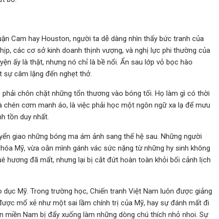
uận Cam hay Houston, người ta dễ dàng nhìn thấy bức tranh của
ịp, các cơ sở kinh doanh thịnh vượng, và nghị lực phi thường của
n ấy là thật, nhưng nó chỉ là bề nổi. Ẩn sau lớp vỏ bọc hào
t sự câm lặng đến nghẹt thở.
ệc phải chôn chặt những tổn thương vào bóng tối. Họ làm gì có thời
à chén cơm manh áo, là việc phải học một ngôn ngữ xa lạ để mưu
nh tồn duy nhất.
uyển giao những bóng ma ám ảnh sang thế hệ sau. Những người
ăn hóa Mỹ, vừa oằn mình gánh vác sức nặng từ những hy sinh không
ê hương đã mất, nhưng lại bị cắt đứt hoàn toàn khỏi bối cảnh lịch
o dục Mỹ. Trong trường học, Chiến tranh Việt Nam luôn được giảng
 được mổ xẻ như một sai lầm chính trị của Mỹ, hay sự đánh mất đi
ân miền Nam bị đẩy xuống làm những dòng chú thích nhỏ nhoi. Sự