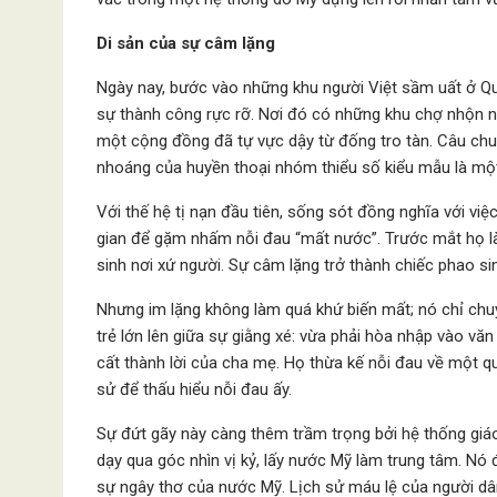
Di sản của sự câm lặng
Ngày nay, bước vào những khu người Việt sầm uất ở Q
sự thành công rực rỡ. Nơi đó có những khu chợ nhộn nh
một cộng đồng đã tự vực dậy từ đống tro tàn. Câu chuyệ
nhoáng của huyền thoại nhóm thiểu số kiểu mẫu là mộ
Với thế hệ tị nạn đầu tiên, sống sót đồng nghĩa với vi
gian để gặm nhấm nỗi đau “mất nước”. Trước mắt họ l
sinh nơi xứ người. Sự câm lặng trở thành chiếc phao si
Nhưng im lặng không làm quá khứ biến mất; nó chỉ ch
trẻ lớn lên giữa sự giằng xé: vừa phải hòa nhập vào v
cất thành lời của cha mẹ. Họ thừa kế nỗi đau về một qu
sử để thấu hiểu nỗi đau ấy.
Sự đứt gãy này càng thêm trầm trọng bởi hệ thống giá
dạy qua góc nhìn vị kỷ, lấy nước Mỹ làm trung tâm. Nó
sự ngây thơ của nước Mỹ. Lịch sử máu lệ của người d