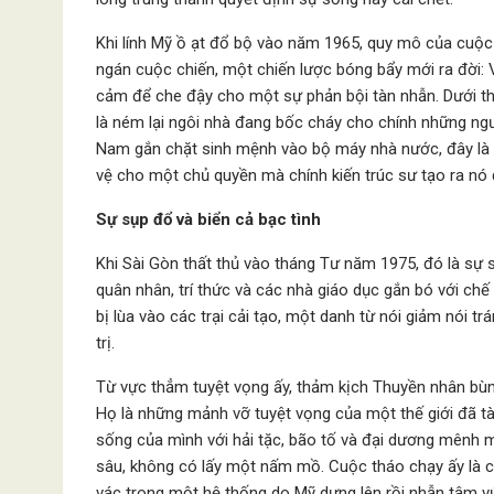
Khi lính Mỹ ồ ạt đổ bộ vào năm 1965, quy mô của cuộc
ngán cuộc chiến, một chiến lược bóng bẩy mới ra đời: V
cảm để che đậy cho một sự phản bội tàn nhẫn. Dưới th
là ném lại ngôi nhà đang bốc cháy cho chính những ng
Nam gắn chặt sinh mệnh vào bộ máy nhà nước, đây là mộ
vệ cho một chủ quyền mà chính kiến trúc sư tạo ra nó
Sự sụp đổ và biển cả bạc tình
Khi Sài Gòn thất thủ vào tháng Tư năm 1975, đó là sự sụ
quân nhân, trí thức và các nhà giáo dục gắn bó với ch
bị lùa vào các trại cải tạo, một danh từ nói giảm nói t
trị.
Từ vực thẳm tuyệt vọng ấy, thảm kịch Thuyền nhân bùng 
Họ là những mảnh vỡ tuyệt vọng của một thế giới đã tà
sống của mình với hải tặc, bão tố và đại dương mênh 
sâu, không có lấy một nấm mồ. Cuộc tháo chạy ấy là cá
vác trong một hệ thống do Mỹ dựng lên rồi nhẫn tâm vứ