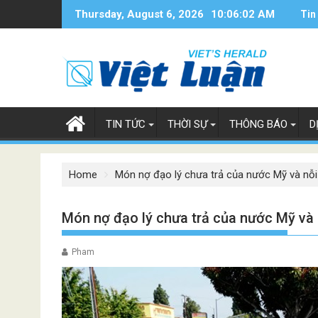
Skip
Thursday, August 6, 2026
10:06:03 AM
Tin
to
content
TIN TỨC
THỜI SỰ
THÔNG BÁO
D
Home
Món nợ đạo lý chưa trả của nước Mỹ và nỗi 
Món nợ đạo lý chưa trả của nước Mỹ và n
Pham