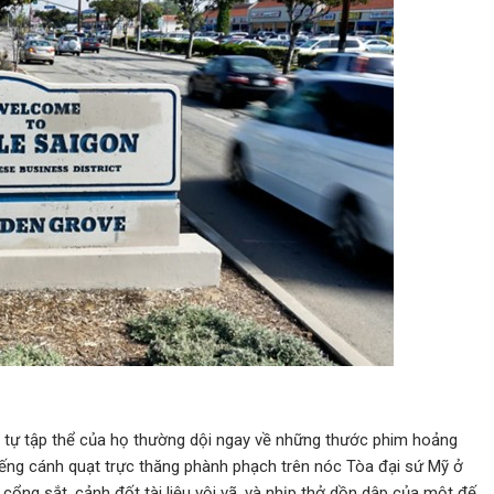
ý tự tập thể của họ thường dội ngay về những thước phim hoảng
iếng cánh quạt trực thăng phành phạch trên nóc Tòa đại sứ Mỹ ở
cổng sắt, cảnh đốt tài liệu vội vã, và nhịp thở dồn dập của một đế