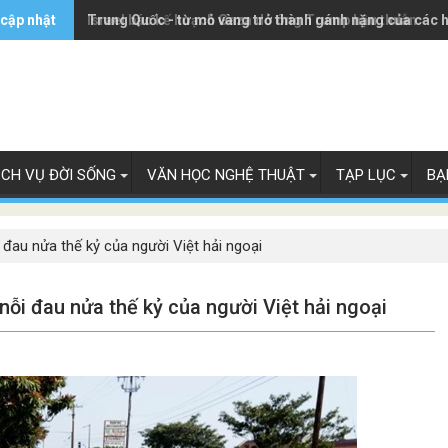
 cập nhật
Trung Quốc - từ mỏ vàng trở thành gánh nặng của các 
Israel bác kế hoạch Gaza do ông Trump hậu thuẫn
ỊCH VỤ ĐỜI SỐNG
VĂN HỌC NGHỆ THUẬT
TẠP LỤC
BẠ
đau nửa thế kỷ của người Việt hải ngoại
ỗi đau nửa thế kỷ của người Việt hải ngoại