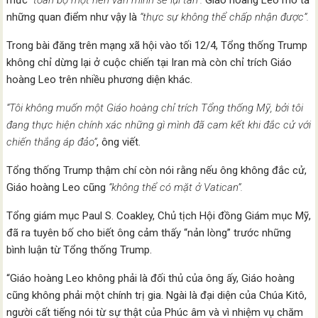
mức
“toàn bộ một nền văn minh sẽ lụi tàn”.
Giáo hoàng Leo mô tả
những quan điểm như vậy là
“thực sự không thể chấp nhận được”.
Trong bài đăng trên mạng xã hội vào tối 12/4, Tổng thống Trump
không chỉ dừng lại ở cuộc chiến tại Iran mà còn chỉ trích Giáo
hoàng Leo trên nhiều phương diện khác.
“Tôi không muốn một Giáo hoàng chỉ trích Tổng thống Mỹ, bởi tôi
đang thực hiện chính xác những gì mình đã cam kết khi đắc cử với
chiến thắng áp đảo”
, ông viết.
Tổng thống Trump thậm chí còn nói rằng nếu ông không đắc cử,
Giáo hoàng Leo cũng
“không thể có mặt ở Vatican”.
Tổng giám mục Paul S. Coakley, Chủ tịch Hội đồng Giám mục Mỹ,
đã ra tuyên bố cho biết ông cảm thấy “nản lòng” trước những
bình luận từ Tổng thống Trump.
“Giáo hoàng Leo không phải là đối thủ của ông ấy, Giáo hoàng
cũng không phải một chính trị gia. Ngài là đại diện của Chúa Kitô,
người cất tiếng nói từ sự thật của Phúc âm và vì nhiệm vụ chăm