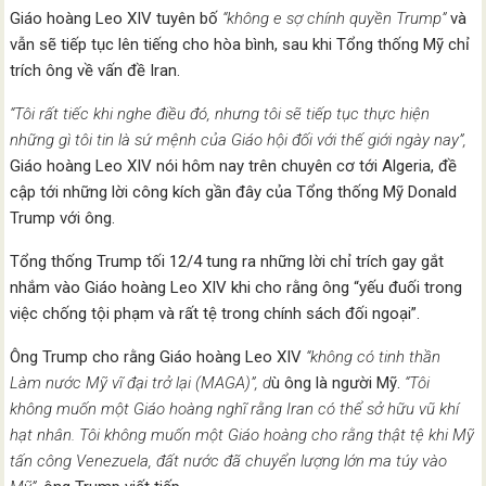
Giáo hoàng Leo XIV tuyên bố
“không e sợ chính quyền Trump”
và
vẫn sẽ tiếp tục lên tiếng cho hòa bình, sau khi Tổng thống Mỹ chỉ
trích ông về vấn đề Iran.
“Tôi rất tiếc khi nghe điều đó, nhưng tôi sẽ tiếp tục thực hiện
những gì tôi tin là sứ mệnh của Giáo hội đối với thế giới ngày nay”,
Giáo hoàng Leo XIV nói hôm nay trên chuyên cơ tới Algeria, đề
cập tới những lời công kích gần đây của Tổng thống Mỹ Donald
Trump với ông.
Tổng thống Trump tối 12/4 tung ra những lời chỉ trích gay gắt
nhắm vào Giáo hoàng Leo XIV khi cho rằng ông “yếu đuối trong
việc chống tội phạm và rất tệ trong chính sách đối ngoại”.
Ông Trump cho rằng Giáo hoàng Leo XIV
“không có tinh thần
Làm nước Mỹ vĩ đại trở lại (MAGA)”, d
ù ông là người Mỹ.
“Tôi
không muốn một Giáo hoàng nghĩ rằng Iran có thể sở hữu vũ khí
hạt nhân. Tôi không muốn một Giáo hoàng cho rằng thật tệ khi Mỹ
tấn công Venezuela, đất nước đã chuyển lượng lớn ma túy vào