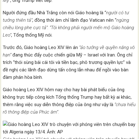
Mỹ”
, ông Trump viết tiếp.
Người đứng đầu Nhà Trắng còn nói Giáo hoàng là “
người có tư
tưởng thiên tả”
, đồng thời ám chỉ lãnh đạo Vatican nên “
ngừng
chiều lòng phe cực tả”. “Tôi không phải người mến mộ Giáo hoàng
Leo”
, Tổng thống Mỹ nói.
Trước đó, Giáo hoàng Leo XIV lên án
“ảo tưởng về quyền năng vô
hạn”
đang thúc đẩy cuộc chiến giữa Mỹ – Israel với Iran. Ông chỉ
trích “thói sùng bái cái tôi và tiền bạc, phô trương quyền lực” và
đề nghị các lãnh đạo dừng tấn công lẫn nhau để ngồi vào bàn
đàm phán hòa bình.
Giáo hoàng Leo XIV hôm nay cho hay bài phát biểu của ông
không trực tiếp công kích Tổng thống Trump hay bất kỳ ai khác,
thêm rằng việc suy diễn thông điệp của ông như vậy là
“chưa hiểu
rõ thông điệp của Phúc âm”.