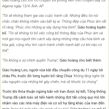
Giáo hoàng Leo XIV trò chuyện với phóng viên trên chuyến bay tới
Algeria ngày 13/4. Ảnh: AP
“Tôi sẽ không tham gia vào cuộc tranh cãi. Những điều tôi nói
chắc chắn không nhắm vào bất kỳ ai. Thông điệp của Phúc âm rất
rõ ràng: ‘Phúc cho những ai xây dựng hòa bình'”,
Giáo hoàng tuyên
bố
. “Tôi sẽ không từ bỏ việc công bố thông điệp của Phúc âm và
mời gọi mọi người tìm cách xây dựng những nhịp cầu hòa bình và
hòa giải, cũng như tìm cách tránh chiến tranh bất cứ khi nào có
thể”.
“Tôi không e sợ chính quyền Trump”,
Giáo hoàng cho biết thêm.
Giáo hoàng Leo, người vừa bắt đầu chuyến công du 11 ngày tới
châu Phi, trước đó từng tuyên bố rằng Chúa
“không lắng nghe lời
cầu nguyện của những kẻ gây chiến, mà sẽ khước từ chúng”.
Trước khi thỏa thuận ngừng bắn với Iran được ký kết, Tổng thống
Trump đã cảnh báo sẽ tiến hành những đợt tấn công quy mô lớn
nhắm vào các nhà máy điện và cơ sở hạ tầng khác của Iran đến