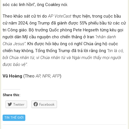
sóc các linh hồn”, ông Coakley nói.
Theo khảo sát cử tri do
AP VoteCast
thực hiện, trong cuộc bầu
cử năm 2024, ông Trump đã giành được 55% phiếu bầu từ các cử
tri Công giáo. Bộ trưởng Quốc phòng Pete Hegseth từng kêu gọi
người dân Mỹ cầu nguyện cho chiến thắng ở Iran
“nhân danh
Chúa Jesus”
. Khi được hỏi liệu ông có nghĩ Chúa ủng hộ cuộc
chiến hay không, Tổng thống Trump đã trả lời rằng ông
“tin là có,
bởi Chúa nhân từ, vì Chúa nhân từ và Ngài muốn thấy mọi người
được bảo vệ”.
Vũ Hoàng
(Theo
AP, NPR, AFP
)
Share this:
Twitter
Facebook
TIN THẾ GIỚI