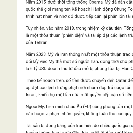
Năm 2015, dưới thời tổng thống Obama, Mỹ đã dẫn dắt
quốc thế giới mang tên Kế hoạch Hành động Chung Toà
trình hạt nhân và nhờ đó được tiếp cận lại phần lớn tà
Tuy nhiên, vào năm 2018, trong nhiệm kỳ đầu tiên, Tổ
là một thỏa thuận “phiến diện” và tái áp đặt các lệnh t
của Tehran.
Năm 2023, Mỹ và Iran thống nhất một thỏa thuận trao đ
đổi lấy việc Mỹ thả một số người Iran, đồng thời cho p
là 6 tỷ USD doanh thu từ dầu mỏ bị phong tỏa tại Hàn 
Theo kế hoạch trên, số tiền được chuyển đến Qatar để
áp đặt các lệnh trừng phạt mới nhằm đáp trả cuộc tấn 
Israel, khiến họ một lần nữa mất quyền tiếp cận số ti
Ngoài Mỹ, Liên minh châu Âu (EU) cũng phong tỏa một p
cáo buộc vi phạm nhân quyền, không tuân thủ các quy 
Tài sản bị đóng băng của Iran hiện do nhiều quốc gia n
truyền thông Iran trước đây đưa tin Nhật Bản, một khá