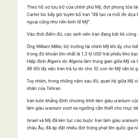
Theo hồ sơ lưu trữ của chính phủ Mỹ, đợt phong tỏa tà
Carter lúc bấy giờ tuyên bố Iran “đã tạo ra mối đe dọa 
ngoại cũng như nền kinh tế Mỹ”.
Vào thời điểm đó, các sinh viên Iran đang bắt 66 công 
Ông William Miller, bộ trưởng tài chính Mỹ khi ấy, cho bi
trong đó khoản lớn nhất là 1,3 tỷ USD trái phiếu kho 
Hiệp định Algiers do Algeria làm trung gian giữa Mỹ và
để đổi lấy việc Iran trả tự do cho 52 con tin Mỹ vẫn bị g
Tuy nhiên, trong những năm sau đó, quan hệ giữa Mỹ và 
nhân của Tehran.
Iran luôn khẳng định chương trình làm giàu uranium c
làm giàu uranium vượt xa ngưỡng cần thiết cho mục tiê
Israel và Mỹ đã liên tục cáo buộc Iran làm giàu uranium
châu Âu, đã áp đặt nhiều đợt trừng phạt lên quốc gia nà