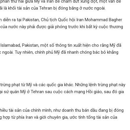
 phán thứ hai giữa Mỹ và Iran để chấm dứt xung đột, một vấn đề
i là khối tài sản của Tehran bị đóng băng ở nước ngoài.
 diễn ra tại Pakistan, Chủ tịch Quốc hội Iran Mohammad Bagher
a của nước này phải được giải phóng trước khi bất kỳ cuộc thương
Islamabad, Pakistan, một số thông tin xuất hiện cho rằng Mỹ đã
ước ngoài. Tuy nhiên, chính phủ Mỹ đã nhanh chóng bác bỏ khẳng
 trừng phạt từ Mỹ và các quốc gia khác. Những lệnh trừng phạt này
 đại sứ quán Mỹ ở Tehran sau cuộc cách mạng Hồi giáo, sau đó gia
nhiều tài sản của chính mình, như doanh thu bán dầu đang bị đóng
hợp từ phía Iran và giới chuyên gia, ước tính tổng tài sản của