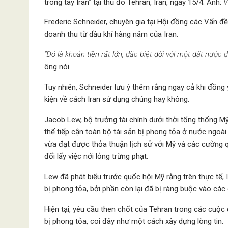
trong tay Iran” tại thủ đô Tehran, Iran, ngày 15/4. Ảnh:
Frederic Schneider, chuyên gia tại Hội đồng các Vấn đ
doanh thu từ dầu khí hàng năm của Iran.
“Đó là khoản tiền rất lớn, đặc biệt đối với một đất nước
ông nói.
Tuy nhiên, Schneider lưu ý thêm rằng ngay cả khi đồng ý
kiện về cách Iran sử dụng chúng hay không.
Jacob Lew, bộ trưởng tài chính dưới thời tổng thống 
thể tiếp cận toàn bộ tài sản bị phong tỏa ở nước ngoài
vừa đạt được thỏa thuận lịch sử với Mỹ và các cường 
đổi lấy việc nới lỏng trừng phạt.
Lew đã phát biểu trước quốc hội Mỹ rằng trên thực tế,
bị phong tỏa, bởi phần còn lại đã bị ràng buộc vào cá
Hiện tại, yêu cầu then chốt của Tehran trong các cuộc 
bị phong tỏa, coi đây như một cách xây dựng lòng tin.