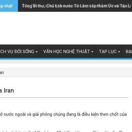
ập nhật
Ông Trump ký sắc lệnh hạn chế luật 'sinh ở Mỹ là công dâ
Tổng Bí thư, Chủ tịch nước Tô Lâm sắp thăm Úc và Tân L
ỊCH VỤ ĐỜI SỐNG
VĂN HỌC NGHỆ THUẬT
TẠP LỤC
BẠ
an
a Iran
ở nước ngoài và giải phóng chúng đang là điều kiện then chốt của