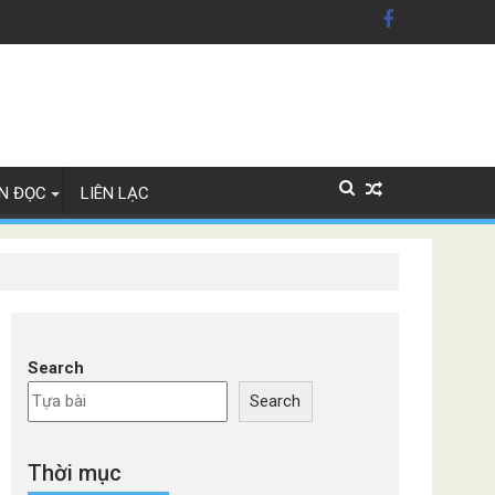
n Mỹ'
ây Lan
N ĐỌC
LIÊN LẠC
Search
Search
Thời mục