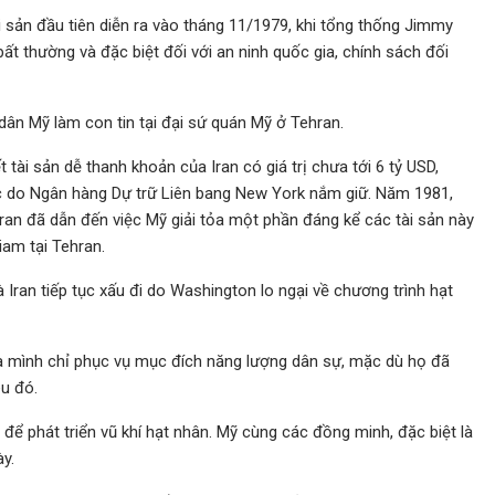
i sản đầu tiên diễn ra vào tháng 11/1979, khi tổng thống Jimmy
bất thường và đặc biệt đối với an ninh quốc gia, chính sách đối
dân Mỹ làm con tin tại đại sứ quán Mỹ ở Tehran.
ết tài sản dễ thanh khoản của Iran có giá trị chưa tới 6 tỷ USD,
bạc do Ngân hàng Dự trữ Liên bang New York nắm giữ. Năm 1981,
 Iran đã dẫn đến việc Mỹ giải tỏa một phần đáng kể các tài sản này
iam tại Tehran.
Iran tiếp tục xấu đi do Washington lo ngại về chương trình hạt
ủa mình chỉ phục vụ mục đích năng lượng dân sự, mặc dù họ đã
u đó.
 để phát triển vũ khí hạt nhân. Mỹ cùng các đồng minh, đặc biệt là
y.