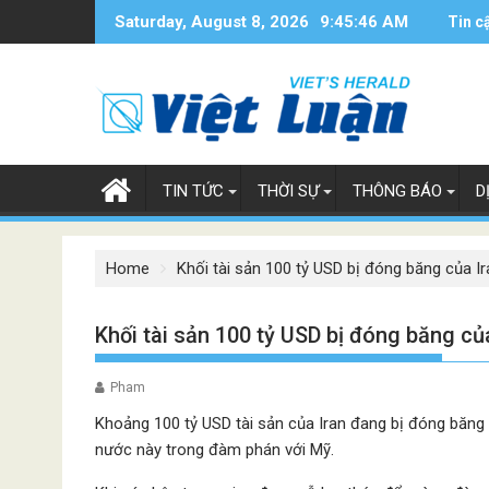
Skip
Saturday, August 8, 2026
9:45:47 AM
Tin c
to
content
TIN TỨC
THỜI SỰ
THÔNG BÁO
D
Home
Khối tài sản 100 tỷ USD bị đóng băng của Ir
Khối tài sản 100 tỷ USD bị đóng băng củ
Pham
Khoảng 100 tỷ USD tài sản của Iran đang bị đóng băng 
nước này trong đàm phán với Mỹ.