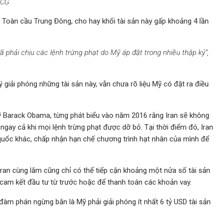
VCG
ề Toàn cầu Trung Đông, cho hay khối tài sản này gấp khoảng 4 lần
 đã phải chịu các lệnh trừng phạt do Mỹ áp đặt trong nhiều thập kỷ”,
 giải phóng những tài sản này, vẫn chưa rõ liệu Mỹ có đặt ra điều
Mỹ Barack Obama, từng phát biểu vào năm 2016 rằng Iran sẽ không
 ngay cả khi mọi lệnh trừng phạt được dỡ bỏ. Tại thời điểm đó, Iran
quốc khác, chấp nhận hạn chế chương trình hạt nhân của mình để
 Iran cùng lắm cũng chỉ có thể tiếp cận khoảng một nửa số tài sản
c cam kết đầu tư từ trước hoặc để thanh toán các khoản vay.
đàm phán ngừng bắn là Mỹ phải giải phóng ít nhất 6 tỷ USD tài sản