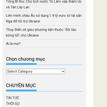
Tổng Bí thư, Chủ tịch nước Tô Lâm sắp thăm Úc
và Tân Lây Lan
Liên minh châu Âu sử dụng 1.4 tỷ euro từ tài sản
Nga để hỗ trợ Ukraine
Thụy Điển sẽ giao phương tiện thuộc ‘đội tàu
bóng tối’ cho Ukraine
Ai là ma?
Chọn chương mục
Chọn
chương
mục
CHUYÊN MỤC
TIN TỨC
THỜI SỰ