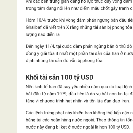
Khi các bên trung gian đang nỗ lực thúc đẩy vòng đàm
trọng tâm đang nổi lên như điểm mấu chốt gây tranh cã
Hôm 10/4, trước khi vòng đàm phán ngừng bắn đầu tiên
Ghalibaf đã viết trên X rằng những tài sản bị phong tỏ
lượng nào diễn ra.
Đến ngày 11/4, tại cuộc đàm phán ngừng bắn ở thủ đô 
đồng ý giải tỏa ít nhất một phần tài sản của Iran ở n
định những tài sản đó vẫn bị phong tỏa.
Khối tài sản 100 tỷ USD
Nền kinh tế Iran đã suy yếu nhiều năm qua do loạt lệnh
bắt đầu từ năm 1979, đầu tiên là do vụ bắt con tin tại
tăng vì chương trình hạt nhân và tên lửa đạn đạo Iran.
Các lệnh trừng phạt này khiến Iran không thể tiếp cận 
băng tại các ngân hàng nước ngoài. Theo thông tin tổng 
nước này đang bị kẹt ở nước ngoài là hơn 100 tỷ USD.