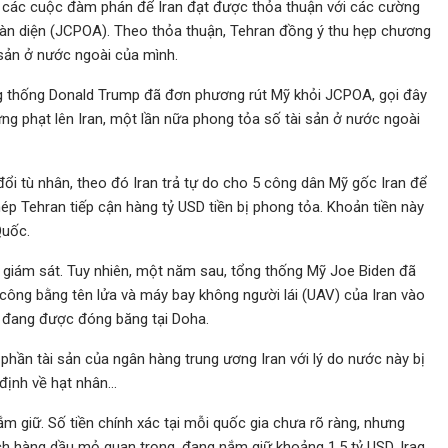
 các cuộc đàm phán để Iran đạt được thỏa thuận với các cường
n diện (JCPOA). Theo thỏa thuận, Tehran đồng ý thu hẹp chương
i sản ở nước ngoài của mình.
ng thống Donald Trump đã đơn phương rút Mỹ khỏi JCPOA, gọi đây
rừng phạt lên Iran, một lần nữa phong tỏa số tài sản ở nước ngoài
ổi tù nhân, theo đó Iran trả tự do cho 5 công dân Mỹ gốc Iran để
hép Tehran tiếp cận hàng tỷ USD tiền bị phong tỏa. Khoản tiền này
Quốc.
 giám sát. Tuy nhiên, một năm sau, tổng thống Mỹ Joe Biden đã
công bằng tên lửa và máy bay không người lái (UAV) của Iran vào
ền đang được đóng băng tại Doha.
hần tài sản của ngân hàng trung ương Iran với lý do nước này bị
định về hạt nhân…
ắm giữ. Số tiền chính xác tại mỗi quốc gia chưa rõ ràng, nhưng
ch hàng dầu mỏ quan trọng, đang nắm giữ khoảng 1,5 tỷ USD, Iraq