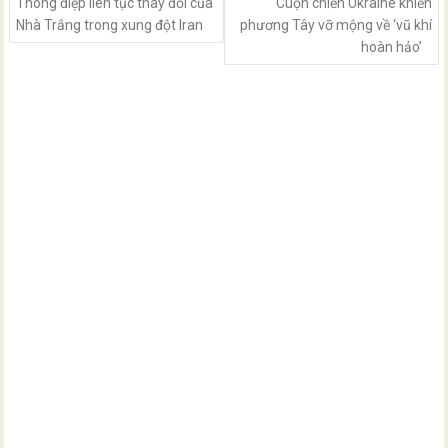
Thông điệp liên tục thay đổi của
Cuộn chiến Ukraine khiến
Nhà Trắng trong xung đột Iran
phương Tây vỡ mộng về ‘vũ khí
hoàn hảo’