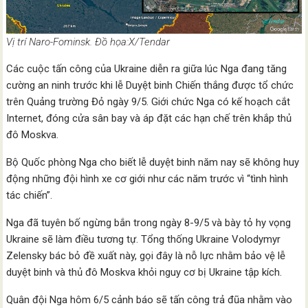
Vị trí Naro-Fominsk. Đồ họa:X/Tendar
Các cuộc tấn công của Ukraine diễn ra giữa lúc Nga đang tăng
cường an ninh trước khi lễ Duyệt binh Chiến thắng được tổ chức
trên Quảng trường Đỏ ngày 9/5. Giới chức Nga có kế hoạch cắt
Internet, đóng cửa sân bay và áp đặt các hạn chế trên khắp thủ
đô Moskva.
Bộ Quốc phòng Nga cho biết lễ duyệt binh năm nay sẽ không huy
động những đội hình xe cơ giới như các năm trước vì “tình hình
tác chiến”.
Nga đã tuyên bố ngừng bắn trong ngày 8-9/5 và bày tỏ hy vọng
Ukraine sẽ làm điều tương tự. Tổng thống Ukraine Volodymyr
Zelensky bác bỏ đề xuất này, gọi đây là nỗ lực nhằm bảo vệ lễ
duyệt binh và thủ đô Moskva khỏi nguy cơ bị Ukraine tập kích.
Quân đội Nga hôm 6/5 cảnh báo sẽ tấn công trả đũa nhằm vào