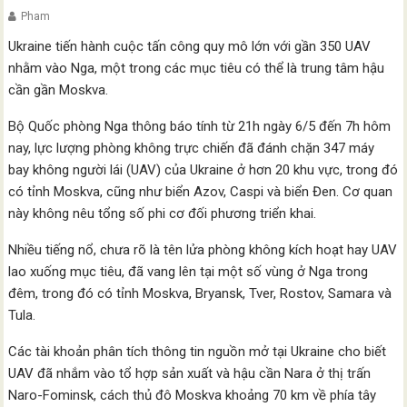
Pham
Ukraine tiến hành cuộc tấn công quy mô lớn với gần 350 UAV
nhằm vào Nga, một trong các mục tiêu có thể là trung tâm hậu
cần gần Moskva.
Bộ Quốc phòng Nga thông báo tính từ 21h ngày 6/5 đến 7h hôm
nay, lực lượng phòng không trực chiến đã đánh chặn 347 máy
bay không người lái (UAV) của Ukraine ở hơn 20 khu vực, trong đó
có tỉnh Moskva, cũng như biển Azov, Caspi và biển Đen. Cơ quan
này không nêu tổng số phi cơ đối phương triển khai.
Nhiều tiếng nổ, chưa rõ là tên lửa phòng không kích hoạt hay UAV
lao xuống mục tiêu, đã vang lên tại một số vùng ở Nga trong
đêm, trong đó có tỉnh Moskva, Bryansk, Tver, Rostov, Samara và
Tula.
Các tài khoản phân tích thông tin nguồn mở tại Ukraine cho biết
UAV đã nhắm vào tổ hợp sản xuất và hậu cần Nara ở thị trấn
Naro-Fominsk, cách thủ đô Moskva khoảng 70 km về phía tây