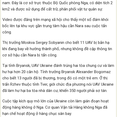
nam. Đây là cơ sở trực thuộc Bộ Quốc phòng Nga, có diện tích 2
km2 và được sử dụng để cất trữ, phân phối vật tư quân sự.
Video được đăng trên mạng xã hội cho thấy một số đám khói
bốc lên tại khu vực gần trung tâm hậu cần Nara sau cuộc tấn
công.
Thị trưởng Moskva Sergey Sobyanin cho biết 11 UAV bị bắn hạ
khi đang bay về hướng thành phố, nhưng không đề cập thông tin
cơ sở hậu cần Nara bị tấn công.
Tại tỉnh Bryansk, UAV Ukraine đánh trúng hai tòa chung cư và làm
hư hại hơn 20 căn hộ. Tỉnh trưởng Bryansk Alexander Bogomaz
cho biết 13 người đã bị thương, trong đó có một trẻ em. Ở thị
trấn Rzhev thuộc tỉnh Tver, giới chức địa phương nói UAV Ukraine
đã làm hư hại ba tòa nhà dân cư, khiến 350 người phải sơ tán.
Cuộc tập kích quy mô lớn của Ukraine còn làm gián đoạn hoạt
động hàng không ở Nga. Cơ quan Vận tải Hàng không Nga đã
hạn chế hoạt động ở hàng chục sân bay.