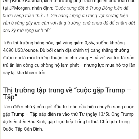
Ông Bruce Kasman, kinh tế trưởng phụ trách nghiên cứu toàn cầu
tại JPMorgan, nhận định:
“Cuộc xung đột ở Trung Đông hiện đã
bước sang tuần thứ 11. Giá năng lượng dù tăng vọt nhưng hiện
vẫn ở vùng gây lực cản với tăng trưởng, chứ chưa đủ để chấm dứt
chu kỳ mở rộng kinh tế.”
Trên thị trường hàng hóa, giá vàng giảm 0,5%, xuống khoảng
4.690 USD/ounce. Dù bối cảnh địa chính trị căng thẳng thường
được coi là môi trường thuận lợi cho vàng – cả với vai trò tài sản
trú ẩn lẫn công cụ phòng hộ lạm phát – nhưng lực mua hỗ trợ lần
này lại khá khiêm tốn.
Thị trường tập trung về “cuộc gặp Trump –
Tập”
Tâm điểm chú ý của giới đầu tư toàn cầu hiện chuyển sang cuộc
gặp Trump – Tập sắp diễn ra vào thứ Tư (ngày 13/5). Ông Trump
dự kiến đến Bắc Kinh, gặp trực tiếp Tổng bí thư, Chủ tịch Trung
Quốc Tập Cận Bình.