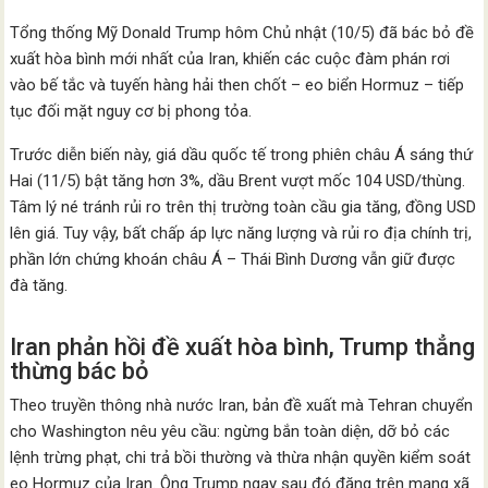
Tổng thống Mỹ Donald Trump hôm Chủ nhật (10/5) đã bác bỏ đề
xuất hòa bình mới nhất của Iran, khiến các cuộc đàm phán rơi
vào bế tắc và tuyến hàng hải then chốt – eo biển Hormuz – tiếp
tục đối mặt nguy cơ bị phong tỏa.
Trước diễn biến này, giá dầu quốc tế trong phiên châu Á sáng thứ
Hai (11/5) bật tăng hơn 3%, dầu Brent vượt mốc 104 USD/thùng.
Tâm lý né tránh rủi ro trên thị trường toàn cầu gia tăng, đồng USD
lên giá. Tuy vậy, bất chấp áp lực năng lượng và rủi ro địa chính trị,
phần lớn chứng khoán châu Á – Thái Bình Dương vẫn giữ được
đà tăng.
Iran phản hồi đề xuất hòa bình, Trump thẳng
thừng bác bỏ
Theo truyền thông nhà nước Iran, bản đề xuất mà Tehran chuyển
cho Washington nêu yêu cầu: ngừng bắn toàn diện, dỡ bỏ các
lệnh trừng phạt, chi trả bồi thường và thừa nhận quyền kiểm soát
eo Hormuz của Iran. Ông Trump ngay sau đó đăng trên mạng xã