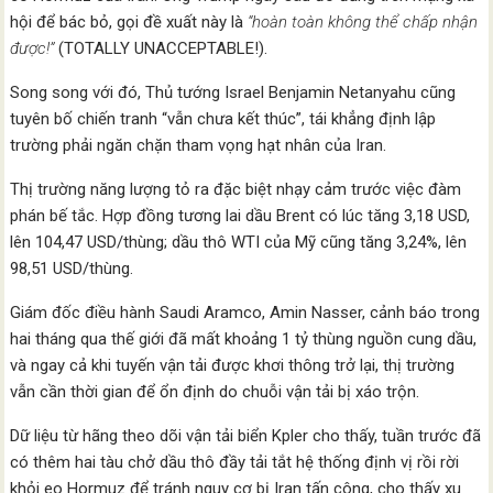
hội để bác bỏ, gọi đề xuất này là
“hoàn toàn không thể chấp nhận
được!”
(TOTALLY UNACCEPTABLE!).
Song song với đó, Thủ tướng Israel Benjamin Netanyahu cũng
tuyên bố chiến tranh “vẫn chưa kết thúc”, tái khẳng định lập
trường phải ngăn chặn tham vọng hạt nhân của Iran.
Thị trường năng lượng tỏ ra đặc biệt nhạy cảm trước việc đàm
phán bế tắc. Hợp đồng tương lai dầu Brent có lúc tăng 3,18 USD,
lên 104,47 USD/thùng; dầu thô WTI của Mỹ cũng tăng 3,24%, lên
98,51 USD/thùng.
Giám đốc điều hành Saudi Aramco, Amin Nasser, cảnh báo trong
hai tháng qua thế giới đã mất khoảng 1 tỷ thùng nguồn cung dầu,
và ngay cả khi tuyến vận tải được khơi thông trở lại, thị trường
vẫn cần thời gian để ổn định do chuỗi vận tải bị xáo trộn.
Dữ liệu từ hãng theo dõi vận tải biển Kpler cho thấy, tuần trước đã
có thêm hai tàu chở dầu thô đầy tải tắt hệ thống định vị rồi rời
khỏi eo Hormuz để tránh nguy cơ bị Iran tấn công, cho thấy xu