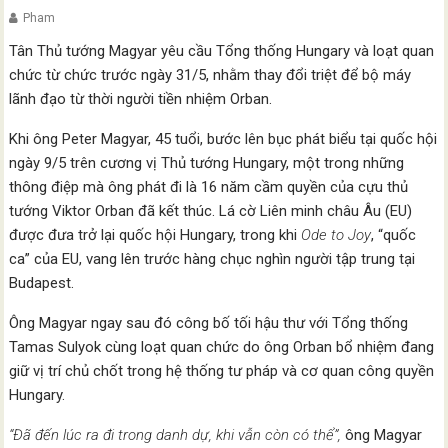
Pham
Tân Thủ tướng Magyar yêu cầu Tổng thống Hungary và loạt quan
chức từ chức trước ngày 31/5, nhằm thay đổi triệt để bộ máy
lãnh đạo từ thời người tiền nhiệm Orban.
Khi ông Peter Magyar, 45 tuổi, bước lên bục phát biểu tại quốc hội
ngày 9/5 trên cương vị Thủ tướng Hungary, một trong những
thông điệp mà ông phát đi là 16 năm cầm quyền của cựu thủ
tướng Viktor Orban đã kết thúc. Lá cờ Liên minh châu Âu (EU)
được đưa trở lại quốc hội Hungary, trong khi
Ode to Joy
, “quốc
ca” của EU, vang lên trước hàng chục nghìn người tập trung tại
Budapest.
Ông Magyar ngay sau đó công bố tối hậu thư với Tổng thống
Tamas Sulyok cùng loạt quan chức do ông Orban bổ nhiệm đang
giữ vị trí chủ chốt trong hệ thống tư pháp và cơ quan công quyền
Hungary.
“Đã đến lúc ra đi trong danh dự, khi vẫn còn có thể”,
ông Magyar