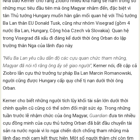
Nhà báo Kerner cho rằng Ziobro nhiều khả năng sẽ nằm trong số
những mục tiêu đầu tiên mà ông Magyar nhắm đến, đặc biệt vì
tân Thủ tướng Hungary muốn hàn gắn mối quan hệ với Thủ tướng
Ba Lan thân EU Donald Tusk, cũng như nhóm Visegrad (gồm 4
nước Ba Lan, Hungary, Cộng hòa Czech và Slovakia). Quan hệ
trong Visegrad đã xấu đi đáng kể dưới thời ông Orban do lập
trường thân Nga của lãnh đạo này.
“Nếu Ba Lan yêu cầu dẫn độ các cựu quan chức tham nhũng,
Magyar đã nói rõ rằng ông ấy sẽ giao người”,
Kerner nói, đề cập cả
Ziobro lẫn cựu thứ trưởng tư pháp Ba Lan Marcin Romanowski,
người cũng được Hungary cấp quy chế tị nạn dưới thời ông
Orban.
Kerner cho biết những người tích lũy khối tài sản lớn dưới thời
chính quyền cũ cũng có thể sớm đối mặt sức ép. Trong những
tuần trước lễ nhậm chức của ông Magyar,
Guardian
đưa tin nhiều
cựu đồng minh của cựu thủ tướng Orban đã bắt đầu chuyển tài
sản ra nước ngoài vì lo ngại chiến dịch chống tham nhũng mà
lãnh đạo mới cam kết thực hiện. Một số người thậm chí còn tìm