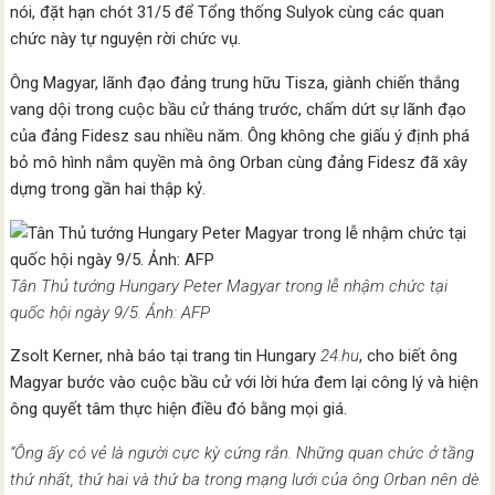
nói, đặt hạn chót 31/5 để Tổng thống Sulyok cùng các quan
chức này tự nguyện rời chức vụ.
Ông Magyar, lãnh đạo đảng trung hữu Tisza, giành chiến thắng
vang dội trong cuộc bầu cử tháng trước, chấm dứt sự lãnh đạo
của đảng Fidesz sau nhiều năm. Ông không che giấu ý định phá
bỏ mô hình nắm quyền mà ông Orban cùng đảng Fidesz đã xây
dựng trong gần hai thập kỷ.
Tân Thủ tướng Hungary Peter Magyar trong lễ nhậm chức tại
quốc hội ngày 9/5. Ảnh: AFP
Zsolt Kerner, nhà báo tại trang tin Hungary
24.hu
, cho biết ông
Magyar bước vào cuộc bầu cử với lời hứa đem lại công lý và hiện
ông quyết tâm thực hiện điều đó bằng mọi giá.
“Ông ấy có vẻ là người cực kỳ cứng rắn. Những quan chức ở tầng
thứ nhất, thứ hai và thứ ba trong mạng lưới của ông Orban nên dè