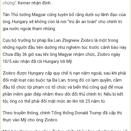
chừng”,
Kerner nhận định.
Tân Thủ tướng Magyar cũng tuyên bố rằng dưới sự lãnh đạo của
ông, Hungary sẽ không còn là nơi “trú ẩn an toàn” cho chính trị
gia nước ngoài tham nhũng.
Cựu bộ trưởng tư pháp Ba Lan Zbigniew Ziobro là một trong
những người đầu tiên dường như nghiêm túc trước cảnh báo này.
Chưa đầy 36 giờ sau khi ông Magyar nhậm chức, Ziobro ngày
10/5 xác nhận đã rời Hungary tới Mỹ.
Ziobro được Hungary cấp quy chế tị nạn năm ngoái, sau khi phải
đối mặt loạt cáo buộc tại Ba Lan, trong đó có lạm quyền, cầm
đầu tổ chức tội phạm có tổ chức và biển thủ công quỹ để mua
phần mềm gián điệp nhằm theo dõi đối thủ chính trị. Nếu bị kết
tội, ông có thể phải đối mặt mức án lên tới 25 năm tù.
Theo truyền thông, chính Tổng thống Donald Trump đã cấp thị
thực vào Mỹ cho ông Ziobro.