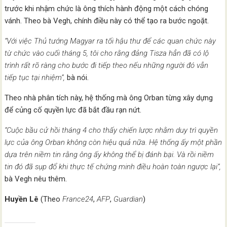
trước khi nhậm chức là ông thích hành động một cách chóng
vánh. Theo bà Vegh, chính điều này có thể tạo ra bước ngoặt.
“Với việc Thủ tướng Magyar ra tối hậu thư để các quan chức này
từ chức vào cuối tháng 5, tôi cho rằng đảng Tisza hẳn đã có lộ
trình rất rõ ràng cho bước đi tiếp theo nếu những người đó vẫn
tiếp tục tại nhiệm”,
bà nói.
Theo nhà phân tích này, hệ thống mà ông Orban từng xây dựng
để củng cố quyền lực đã bắt đầu rạn nứt.
“Cuộc bầu cử hồi tháng 4 cho thấy chiến lược nhằm duy trì quyền
lực của ông Orban không còn hiệu quả nữa. Hệ thống ấy một phần
dựa trên niềm tin rằng ông ấy không thể bị đánh bại. Và rồi niềm
tin đó đã sụp đổ khi thực tế chứng minh điều hoàn toàn ngược lại”,
bà Vegh nêu thêm.
Huyền Lê
(Theo
France24
,
AFP
,
Guardian
)