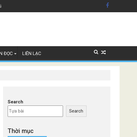
dân Mỹ'
Lây Lan
N ĐỌC
LIÊN LẠC
Search
Search
Thời mục