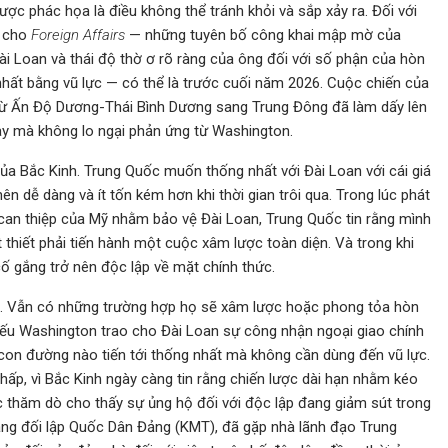
ợc phác họa là điều không thể tránh khỏi và sắp xảy ra. Đối với
i cho
Foreign Affairs
— những tuyên bố công khai mập mờ của
 Loan và thái độ thờ ơ rõ ràng của ông đối với số phận của hòn
ất bằng vũ lực — có thể là trước cuối năm 2026. Cuộc chiến của
 từ Ấn Độ Dương-Thái Bình Dương sang Trung Đông đã làm dấy lên
ày mà không lo ngại phản ứng từ Washington.
của Bắc Kinh. Trung Quốc muốn thống nhất với Đài Loan với cái giá
nên dễ dàng và ít tốn kém hơn khi thời gian trôi qua. Trong lúc phát
 can thiệp của Mỹ nhằm bảo vệ Đài Loan, Trung Quốc tin rằng mình
hiết phải tiến hành một cuộc xâm lược toàn diện. Và trong khi
cố gắng trở nên độc lập về mặt chính thức.
lực. Vẫn có những trường hợp họ sẽ xâm lược hoặc phong tỏa hòn
nếu Washington trao cho Đài Loan sự công nhận ngoại giao chính
 con đường nào tiến tới thống nhất mà không cần dùng đến vũ lực.
hấp, vì Bắc Kinh ngày càng tin rằng chiến lược dài hạn nhằm kéo
ộc thăm dò cho thấy sự ủng hộ đối với độc lập đang giảm sút trong
 đảng đối lập Quốc Dân Đảng (KMT), đã gặp nhà lãnh đạo Trung