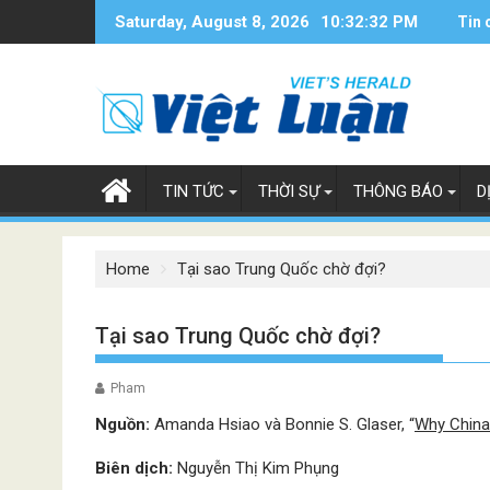
Skip
Saturday, August 8, 2026
10:32:32 PM
Tin 
to
content
TIN TỨC
THỜI SỰ
THÔNG BÁO
D
Home
Tại sao Trung Quốc chờ đợi?
Tại sao Trung Quốc chờ đợi?
Pham
Nguồn:
Amanda Hsiao và Bonnie S. Glaser, “
Why China
Biên dịch:
Nguyễn Thị Kim Phụng