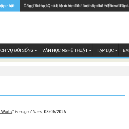
cập nhật
Ông Trump ký sắc lệnh hạn chế luật 'sinh ở Mỹ là công 
Tổng Bí thư, Chủ tịch nước Tô Lâm sắp thăm Úc và Tân 
ỊCH VỤ ĐỜI SỐNG
VĂN HỌC NGHỆ THUẬT
TẠP LỤC
BẠ
 Waits
,”
Foreign Affairs,
08/05/2026