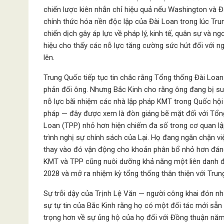
chiến lược kiên nhẫn chỉ hiệu quả nếu Washington và Đ
chính thức hóa nền độc lập của Đài Loan trong lúc Tru
chiến dịch gây áp lực về pháp lý, kinh tế, quân sự và 
hiệu cho thấy các nỗ lực tăng cường sức hút đối với n
lên.
Trung Quốc tiếp tục tin chắc rằng Tổng thống Đài Loan
phản đối ông. Nhưng Bắc Kinh cho rằng ông đang bị su
nỗ lực bãi nhiệm các nhà lập pháp KMT trong Quốc hội Đ
pháp — đây được xem là đòn giáng bẽ mặt đối với Tổn
Loan (TPP) nhỏ hơn hiện chiếm đa số trong cơ quan lậ
trình nghị sự chính sách của Lại. Họ đang ngăn chặn vi
thay vào đó vận động cho khoản phân bổ nhỏ hơn đáng 
KMT và TPP cũng nuôi dưỡng khả năng một liên danh đ
2028 và mở ra nhiệm kỳ tổng thống thân thiện với Tru
Sự trỗi dậy của Trịnh Lệ Văn — người công khai đón 
sự tự tin của Bắc Kinh rằng họ có một đối tác mới sẵn
trọng hơn về sự ủng hộ của họ đối với Đồng thuận năm