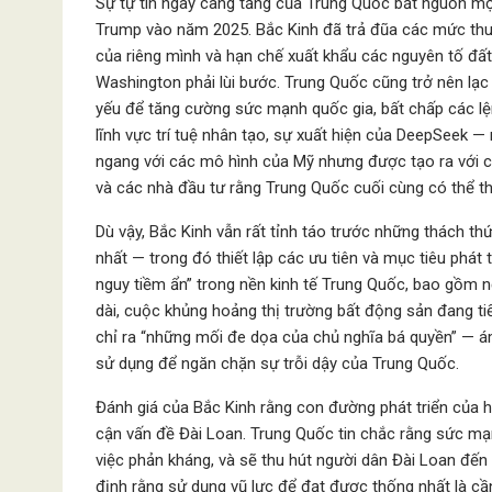
Sự tự tin ngày càng tăng của Trung Quốc bắt nguồn mộ
Trump vào năm 2025. Bắc Kinh đã trả đũa các mức thu
của riêng mình và hạn chế xuất khẩu các nguyên tố đấ
Washington phải lùi bước. Trung Quốc cũng trở nên lạc
yếu để tăng cường sức mạnh quốc gia, bất chấp các lện
lĩnh vực trí tuệ nhân tạo, sự xuất hiện của DeepSeek 
ngang với các mô hình của Mỹ nhưng được tạo ra với c
và các nhà đầu tư rằng Trung Quốc cuối cùng có thể t
Dù vậy, Bắc Kinh vẫn rất tỉnh táo trước những thách th
nhất — trong đó thiết lập các ưu tiên và mục tiêu phát
nguy tiềm ẩn” trong nền kinh tế Trung Quốc, bao gồm n
dài, cuộc khủng hoảng thị trường bất động sản đang ti
chỉ ra “những mối đe dọa của chủ nghĩa bá quyền” — á
sử dụng để ngăn chặn sự trỗi dậy của Trung Quốc.
Đánh giá của Bắc Kinh rằng con đường phát triển của 
cận vấn đề Đài Loan. Trung Quốc tin chắc rằng sức mạ
việc phản kháng, và sẽ thu hút người dân Đài Loan đến 
định rằng sử dụng vũ lực để đạt được thống nhất là cần 