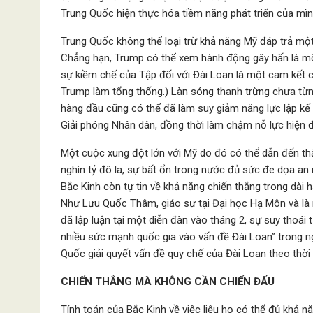
Trung Quốc hiện thực hóa tiềm năng phát triển của mình 
Trung Quốc không thể loại trừ khả năng Mỹ đáp trả một
Chẳng hạn, Trump có thể xem hành động gây hấn là mộ
sự kiềm chế của Tập đối với Đài Loan là một cam kết 
Trump làm tổng thống.) Làn sóng thanh trừng chưa từn
hàng đầu cũng có thể đã làm suy giảm năng lực lập kế
Giải phóng Nhân dân, đồng thời làm chậm nỗ lực hiện đạ
Một cuộc xung đột lớn với Mỹ do đó có thể dẫn đến thấ
nghìn tỷ đô la, sự bất ổn trong nước đủ sức đe dọa an
Bắc Kinh còn tự tin về khả năng chiến thắng trong dài 
Như Lưu Quốc Thâm, giáo sư tại Đại học Hạ Môn và là 
đã lập luận tại một diễn đàn vào tháng 2, sự suy thoái
nhiều sức mạnh quốc gia vào vấn đề Đài Loan” trong ng
Quốc giải quyết vấn đề quy chế của Đài Loan theo thời 
CHIẾN THẮNG MÀ KHÔNG CẦN CHIẾN ĐẤU
Tính toán của Bắc Kinh về việc liệu họ có thể đủ khả 