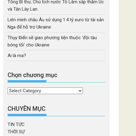
Tổng Bí thư, Chủ tịch nước Tô Lâm sắp thăm Úc
và Tân Lây Lan
Liên minh châu Âu sử dụng 1.4 tỷ euro từ tài sản
Nga để hỗ trợ Ukraine
Thụy Điển sẽ giao phương tiện thuộc ‘đội tàu
bóng tối’ cho Ukraine
Ai là ma?
Chọn chương mục
Chọn
chương
mục
CHUYÊN MỤC
TIN TỨC
THỜI SỰ