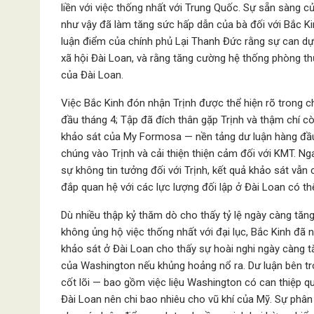
liền với việc thống nhất với Trung Quốc. Sự sẵn sàng củ
như vậy đã làm tăng sức hấp dẫn của bà đối với Bắc K
luận điểm của chính phủ Lại Thanh Đức rằng sự can dự
xã hội Đài Loan, và rằng tăng cường hệ thống phòng th
của Đài Loan.
Việc Bắc Kinh đón nhận Trịnh được thể hiện rõ trong 
đầu tháng 4; Tập đã đích thân gặp Trịnh và thậm chí cò
khảo sát của My Formosa — nền tảng dư luận hàng đầu
chúng vào Trịnh và cải thiện thiện cảm đối với KMT. Nga
sự không tin tưởng đối với Trịnh, kết quả khảo sát vẫ
đắp quan hệ với các lực lượng đối lập ở Đài Loan có th
Dù nhiều thập kỷ thăm dò cho thấy tỷ lệ ngày càng tă
không ủng hộ việc thống nhất với đại lục, Bắc Kinh đ
khảo sát ở Đài Loan cho thấy sự hoài nghi ngày càng t
của Washington nếu khủng hoảng nổ ra. Dư luận bên tr
cốt lõi — bao gồm việc liệu Washington có can thiệp q
Đài Loan nên chi bao nhiêu cho vũ khí của Mỹ. Sự phân 