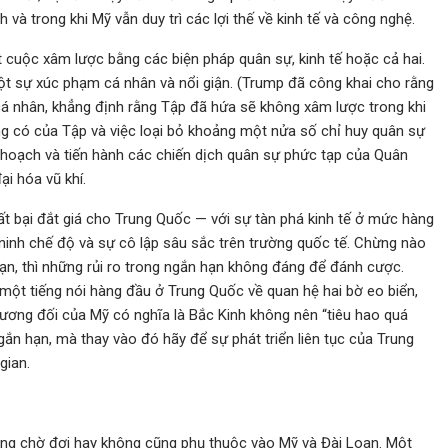
và trong khi Mỹ vẫn duy trì các lợi thế về kinh tế và công nghệ.
 cuộc xâm lược bằng các biện pháp quân sự, kinh tế hoặc cả hai.
t sự xúc phạm cá nhân và nổi giận. (Trump đã công khai cho rằng
cá nhân, khẳng định rằng Tập đã hứa sẽ không xâm lược trong khi
g có của Tập và việc loại bỏ khoảng một nửa số chỉ huy quân sự
 hoạch và tiến hành các chiến dịch quân sự phức tạp của Quân
i hóa vũ khí.
t bại đắt giá cho Trung Quốc — với sự tàn phá kinh tế ở mức hàng
 ninh chế độ và sự cô lập sâu sắc trên trường quốc tế. Chừng nào
hạn, thì những rủi ro trong ngắn hạn không đáng để đánh cược.
một tiếng nói hàng đầu ở Trung Quốc về quan hệ hai bờ eo biển,
 tương đối của Mỹ có nghĩa là Bắc Kinh không nên “tiêu hao quá
ắn hạn, mà thay vào đó hãy để sự phát triển liên tục của Trung
gian.
năng chờ đợi hay không cũng phụ thuộc vào Mỹ và Đài Loan. Một