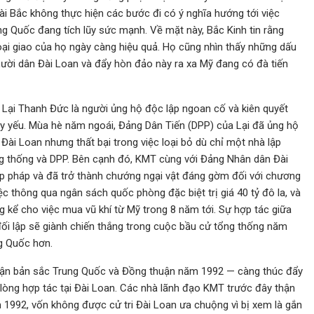
ài Bắc không thực hiện các bước đi có ý nghĩa hướng tới việc
ng Quốc đang tích lũy sức mạnh. Về mặt này, Bắc Kinh tin rằng
ngoại giao của họ ngày càng hiệu quả. Họ cũng nhìn thấy những dấu
gười dân Đài Loan và đẩy hòn đảo này ra xa Mỹ đang có đà tiến
 Lại Thanh Đức là người ủng hộ độc lập ngoan cố và kiên quyết
y yếu. Mùa hè năm ngoái, Đảng Dân Tiến (DPP) của Lại đã ủng hộ
ài Loan nhưng thất bại trong việc loại bỏ dù chỉ một nhà lập
g thống và DPP. Bên cạnh đó, KMT cùng với Đảng Nhân dân Đài
p pháp và đã trở thành chướng ngại vật đáng gờm đối với chương
ệc thông qua ngân sách quốc phòng đặc biệt trị giá 40 tỷ đô la, và
kể cho việc mua vũ khí từ Mỹ trong 8 năm tới. Sự hợp tác giữa
ối lập sẽ giành chiến thắng trong cuộc bầu cử tổng thống năm
ng Quốc hơn.
nhận bản sắc Trung Quốc và Đồng thuận năm 1992 — càng thúc đẩy
 lòng hợp tác tại Đài Loan. Các nhà lãnh đạo KMT trước đây thận
 1992, vốn không được cử tri Đài Loan ưa chuộng vì bị xem là gắn