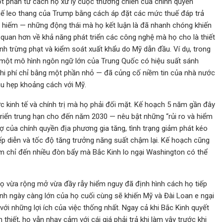
t phần từ cách họ xử lý cuộc thương chiến của chính quyền
ế leo thang của Trump bằng cách áp đặt các mức thuế đáp trả
t hiếm — những động thái mà họ kết luận là đã nhanh chóng khiến
 quan hơn về khả năng phát triển các công nghệ mà họ cho là thiết
h trừng phạt và kiểm soát xuất khẩu do Mỹ dẫn đầu. Ví dụ, trong
— một mô hình ngôn ngữ lớn của Trung Quốc có hiệu suất sánh
hi phí chỉ bằng một phần nhỏ — đã củng cố niềm tin của nhà nước
hu hẹp khoảng cách với Mỹ.
ức kinh tế và chính trị mà họ phải đối mặt. Kế hoạch 5 năm gần đây
 triển trung hạn cho đến năm 2030 — nêu bật những “rủi ro và hiểm
ợ của chính quyền địa phương gia tăng, tình trạng giảm phát kéo
ếp diễn và tốc độ tăng trưởng năng suất chậm lại. Kế hoạch cũng
m chỉ đến nhiều đòn bẩy mà Bắc Kinh lo ngại Washington có thể
họ vừa rộng mở vừa đầy rẫy hiểm nguy đã định hình cách họ tiếp
nh ngày càng lớn của họ cuối cùng sẽ khiến Mỹ và Đài Loan e ngại
với những lợi ích của việc thống nhất. Ngay cả khi Bắc Kinh quyết
thiết, họ vẫn nhạy cảm với cái giá phải trả khi làm vậy trước khi