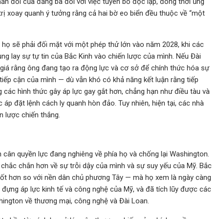
ản đối của đảng bà đối với việc tuyên bố độc lập, đồng thời ủng
rị xoay quanh ý tưởng rằng cả hai bờ eo biển đều thuộc về “một
a họ sẽ phải đối mặt với một phép thử lớn vào năm 2028, khi các
ng lay sự tự tin của Bắc Kinh vào chiến lược của mình. Nếu Đài
h giá rằng ông đang tạo ra động lực và cơ sở để chính thức hóa sự
tiếp cận của mình — dù vẫn khó có khả năng kết luận rằng tiếp
g các hình thức gây áp lực gay gắt hơn, chẳng hạn như điều tàu và
áp đặt lệnh cách ly quanh hòn đảo. Tuy nhiên, hiện tại, các nhà
n lược chiến thắng.
n cân quyền lực đang nghiêng về phía họ và chống lại Washington.
 chắc chắn hơn về sự trỗi dậy của mình và sự suy yếu của Mỹ. Bắc
ả tốt hơn so với nền dân chủ phương Tây — mà họ xem là ngày càng
 đựng áp lực kinh tế và công nghệ của Mỹ, và đã tích lũy được các
hington về thương mại, công nghệ và Đài Loan.