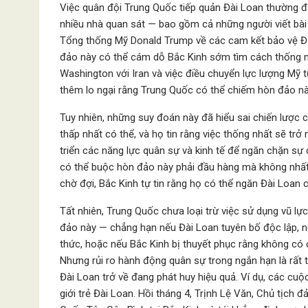
Việc quân đội Trung Quốc tiếp quản Đài Loan thường đư
nhiều nhà quan sát — bao gồm cả những người viết bà
Tổng thống Mỹ Donald Trump về các cam kết bảo vệ Đài
đảo này có thể cám dỗ Bắc Kinh sớm tìm cách thống nh
Washington với Iran và việc điều chuyển lực lượng Mỹ
thêm lo ngại rằng Trung Quốc có thể chiếm hòn đảo n
Tuy nhiên, những suy đoán này đã hiểu sai chiến lược 
thấp nhất có thể, và họ tin rằng việc thống nhất sẽ trở 
triển các năng lực quân sự và kinh tế để ngăn chặn sự
có thể buộc hòn đảo này phải đầu hàng mà không nhất t
chờ đợi, Bắc Kinh tự tin rằng họ có thể ngăn Đài Loan 
Tất nhiên, Trung Quốc chưa loại trừ việc sử dụng vũ 
đảo này — chẳng hạn nếu Đài Loan tuyên bố độc lập, 
thức, hoặc nếu Bắc Kinh bị thuyết phục rằng không có
Nhưng rủi ro hành động quân sự trong ngắn hạn là rất t
Đài Loan trở về đang phát huy hiệu quả. Ví dụ, các cu
giới trẻ Đài Loan. Hồi tháng 4, Trịnh Lệ Văn, Chủ tịch