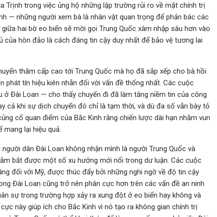
a Trịnh trong việc ủng hộ những lập trường rủi ro về mặt chính trị
inh — những người xem bà là nhân vật quan trọng để phản bác các
 giữa hai bờ eo biển sẽ mời gọi Trung Quốc xâm nhập sâu hơn vào
ủ của hòn đảo là cách đáng tin cậy duy nhất để bảo vệ tương lai
chuyến thăm cấp cao tới Trung Quốc mà họ đã sắp xếp cho bà hồi
n phát tín hiệu kiên nhẫn đối với vấn đề thống nhất. Các cuộc
 ở Đài Loan — cho thấy chuyến đi đã làm tăng niềm tin của công
y cả khi sự dịch chuyển đó chỉ là tạm thời, và dù đa số vẫn bày tỏ
n củng cố quan điểm của Bắc Kinh rằng chiến lược dài hạn nhằm vun
ể mang lại hiệu quả.
ng người dân Đài Loan không nhận mình là người Trung Quốc và
ã nắm bắt được một số xu hướng mới nổi trong dư luận. Các cuộc
ăng đối với Mỹ, được thúc đẩy bởi những nghi ngờ về độ tin cậy
ong Đài Loan cũng trở nên phân cực hơn trên các vấn đề an ninh
uân sự trong trường hợp xảy ra xung đột ở eo biển hay không và
cực này giúp ích cho Bắc Kinh vì nó tạo ra không gian chính trị