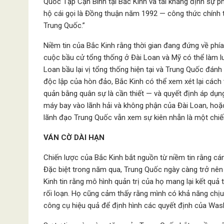
Quốc Tập Cận Bình tại Bắc Kinh và tái khẳng định sự ph
hộ cái gọi là Đồng thuận năm 1992 — công thức chính t
Trung Quốc.”
Niềm tin của Bắc Kinh rằng thời gian đang đứng về phí
cuộc bầu cử tổng thống ở Đài Loan và Mỹ có thể làm lu
Loan bầu lại vị tổng thống hiện tại và Trung Quốc đán
độc lập của hòn đảo, Bắc Kinh có thể xem xét lại cách 
quản bằng quân sự là cần thiết — và quyết định áp dụn
máy bay vào lãnh hải và không phận của Đài Loan, hoặc 
lãnh đạo Trung Quốc vẫn xem sự kiên nhẫn là một chiế
VÁN CỜ DÀI HẠN
Chiến lược của Bắc Kinh bắt nguồn từ niềm tin rằng cá
Đặc biệt trong năm qua, Trung Quốc ngày càng trở nên
Kinh tin rằng mô hình quản trị của họ mang lại kết qu
rối loạn. Họ cũng cảm thấy rằng mình có khả năng chịu
công cụ hiệu quả để định hình các quyết định của Was