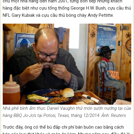
chủ một nhà hàng đến năm 2001, từng đón tiếp những khách
hàng đặc biệt như cựu tổng thống George H.W. Bush, cựu cầu thủ
NFL Gary Kubiak và cựu cầu thủ bóng chày Andy Pettitte.
Nhà phê bình ẩm thực Daniel Vaughn thử món sườn nướng tại của
hàng BBQ Jo-Jo’s tại Potosi, Texas, tháng 12/2014. Ảnh: Reuters
Trước đây, ông có thể bù đắp chi phí bán buôn cao bằng cách