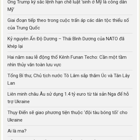
Ông Trump ký sắc lệnh hạn chế luật ‘sinh ở Mỹ là công dân
Mỹ’
Giai đoạn tiếp theo trong cuộc trấn áp các dân tộc thiểu số
của Trung Quốc
Kỷ nguyên Ấn Độ Dương – Thái Bình Dương của NATO đã
khép lại
Hai năm sau lễ động thổ Kênh Funan Techo: Cần một tầm
nhìn thủy văn toàn lưu vực
Tổng Bí thư, Chủ tịch nước Tô Lâm sắp thăm Úc và Tân Lây
Lan
Liên minh châu Âu sử dụng 1.4 tỷ euro từ tài sản Nga để hỗ
trợ Ukraine
Thụy Điển sẽ giao phương tiện thuộc ‘đội tàu bóng tối’ cho
Ukraine
Ai là ma?