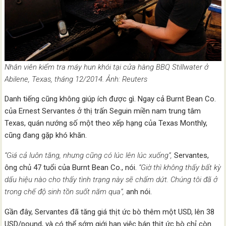
Nhân viên kiểm tra máy hun khói tại cửa hàng BBQ Stillwater ở
Abilene, Texas, tháng 12/2014. Ảnh: Reuters
Danh tiếng cũng không giúp ích được gì. Ngay cả Burnt Bean Co.
của Ernest Servantes ở thị trấn Seguin miền nam trung tâm
Texas, quán nướng số một theo xếp hạng của Texas Monthly,
cũng đang gặp khó khăn.
“Giá cả luôn tăng, nhưng cũng có lúc lên lúc xuống”,
Servantes,
ông chủ 47 tuổi của Burnt Bean Co., nói.
“Giờ thì không thấy bất kỳ
dấu hiệu nào cho thấy tình trạng này sẽ chấm dứt. Chúng tôi đã ở
trong chế độ sinh tồn suốt năm qua”,
anh nói.
Gần đây, Servantes đã tăng giá thịt ức bò thêm một USD, lên 38
USD/pound, và có thể sớm giới hạn việc bán thịt ức bò chỉ còn