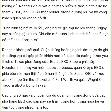
bán các loại thịt khác và món ăn kèm. Nhưng năm nay, điều đó là
không đủ. Roegels đã quyết định mạo hiểm là tăng giá thịt ức bò
thêm 2 USD, lên 35 USD một pound, tương đương 6%, và hy vọng
khách quen sẽ không bỏ đi.
“Tình hình tệ hết mức rồi”, ông nói về giá thịt bò leo thang. “Ngày
nay ai cũng gặp rủi ro: Chỉ cần một tuần kinh doanh bết bát là bạn
có thể phải đóng cửa”.
Roegels không nói quá. Cuộc khủng hoảng ngành ẩm thực do giá
thịt tăng vọt đã góp phần khiến một số quán đồ nướng được yêu
thích ở Texas phải đóng cửa: Brett’s BBQ Shop ở phía tây
Houston nổi tiếng với món tacos barbacoa, quán Kirby’s BBQ ở
phía bắc với món thịt ức bò hun khói gỗ sồi, Sabar BBQ với xúc
xích kết hợp ẩm thực Pakistan ở Fort Worth và quán Wright On
Taco & BBQ ở Đông Texas.
Các chủ sở hữu và chuyên gia dự đoán tình trạng đóng cửa các
nhà hàng BBQ đặc sản này sẽ trầm trọng hơn trong mùa hè và
tiếp tục trong nhiều năm tới.