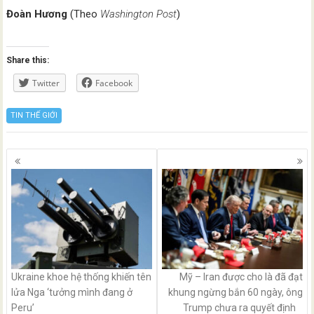
Đoàn Hương
(Theo
Washington Post
)
Share this:
Twitter
Facebook
TIN THẾ GIỚI
Posts
navigation
Ukraine khoe hệ thống khiến tên
Mỹ – Iran được cho là đã đạt
lửa Nga ‘tưởng mình đang ở
khung ngừng bắn 60 ngày, ông
Peru’
Trump chưa ra quyết định