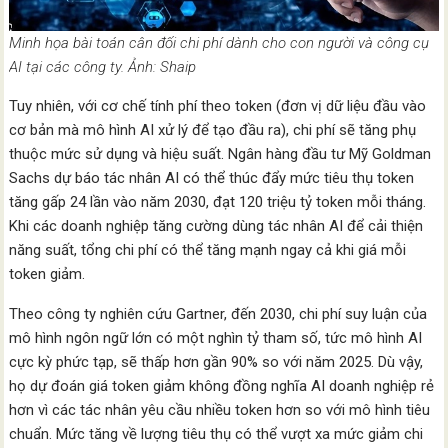
Minh họa bài toán cân đối chi phí dành cho con người và công cụ
AI tại các công ty. Ảnh: Shaip
Tuy nhiên, với cơ chế tính phí theo token (đơn vị dữ liệu đầu vào
cơ bản mà mô hình AI xử lý để tạo đầu ra), chi phí sẽ tăng phụ
thuộc mức sử dụng và hiệu suất. Ngân hàng đầu tư Mỹ Goldman
Sachs dự báo tác nhân AI có thể thúc đẩy mức tiêu thụ token
tăng gấp 24 lần vào năm 2030, đạt 120 triệu tỷ token mỗi tháng.
Khi các doanh nghiệp tăng cường dùng tác nhân AI để cải thiện
năng suất, tổng chi phí có thể tăng mạnh ngay cả khi giá mỗi
token giảm.
Theo công ty nghiên cứu Gartner, đến 2030, chi phí suy luận của
mô hình ngôn ngữ lớn có một nghìn tỷ tham số, tức mô hình AI
cực kỳ phức tạp, sẽ thấp hơn gần 90% so với năm 2025. Dù vậy,
họ dự đoán giá token giảm không đồng nghĩa AI doanh nghiệp rẻ
hơn vì các tác nhân yêu cầu nhiều token hơn so với mô hình tiêu
chuẩn. Mức tăng về lượng tiêu thụ có thể vượt xa mức giảm chi