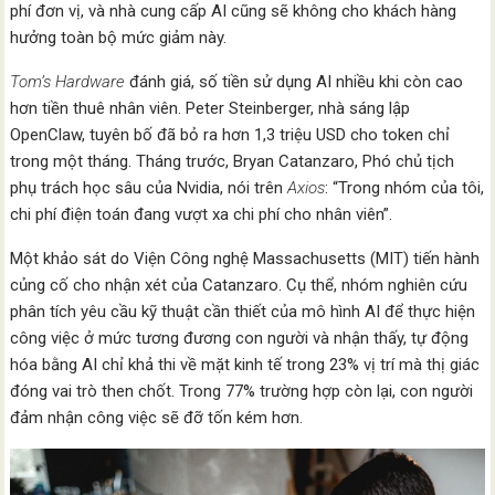
phí đơn vị, và nhà cung cấp AI cũng sẽ không cho khách hàng
hưởng toàn bộ mức giảm này.
Tom’s Hardware
đánh giá, số tiền sử dụng AI nhiều khi còn cao
hơn tiền thuê nhân viên. Peter Steinberger, nhà sáng lập
OpenClaw, tuyên bố đã bỏ ra hơn 1,3 triệu USD cho token chỉ
trong một tháng. Tháng trước, Bryan Catanzaro, Phó chủ tịch
phụ trách học sâu của Nvidia, nói trên
Axios
: “Trong nhóm của tôi,
chi phí điện toán đang vượt xa chi phí cho nhân viên”.
Một khảo sát do Viện Công nghệ Massachusetts (MIT) tiến hành
củng cố cho nhận xét của Catanzaro. Cụ thể, nhóm nghiên cứu
phân tích yêu cầu kỹ thuật cần thiết của mô hình AI để thực hiện
công việc ở mức tương đương con người và nhận thấy, tự động
hóa bằng AI chỉ khả thi về mặt kinh tế trong 23% vị trí mà thị giác
đóng vai trò then chốt. Trong 77% trường hợp còn lại, con người
đảm nhận công việc sẽ đỡ tốn kém hơn.