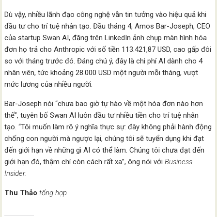
Dù vậy, nhiều lãnh đạo công nghệ vẫn tin tưởng vào hiệu quả khi
đầu tư cho trí tuệ nhân tạo. Đầu tháng 4, Amos Bar-Joseph, CEO
của startup Swan AI, đăng trên LinkedIn ảnh chụp màn hình hóa
đơn họ trả cho Anthropic với số tiền 113.421,87 USD, cao gấp đôi
so với tháng trước đó. Đáng chú ý, đây là chi phí AI dành cho 4
nhân viên, tức khoảng 28.000 USD một người mỗi tháng, vượt
mức lương của nhiều người.
Bar-Joseph nói “chưa bao giờ tự hào về một hóa đơn nào hơn
thế”, tuyên bố Swan AI luôn đầu tư nhiều tiền cho trí tuệ nhân
tạo. “Tôi muốn làm rõ ý nghĩa thực sự: đây không phải hành động
chống con người mà ngược lại, chúng tôi sẽ tuyển dụng khi đạt
đến giới hạn về những gì AI có thể làm. Chúng tôi chưa đạt đến
giới hạn đó, thậm chí còn cách rất xa”, ông nói với
Business
Insider.
Thu Thảo
tổng hợp