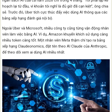
ngân sách AI của cả năm 2026 chỉ trong 4 tháng. “Tôi phải lập kế
hoạch lại từ đầu, vì khoản tôi nghĩ là đủ giờ đã cạn kiệt”, ông chia
sẻ. Trước đó, Uber tích cực thúc đẩy việc dùng AI thông qua các
bảng xếp hạng đánh giá nội bộ.
Ngoài Uber và Microsoft, nhiều công ty cũng từng vận động nhân
viên làm việc bằng AI. Ví dụ, Amazon khuyến khích sử dụng càng
nhiều token càng tốt. Một nhân viên Meta thậm chí tạo ra bảng
xếp hạng Claudeonomics, đặt tên theo AI Claude của Anthropic,
để theo dõi xem ai dùng AI nhiều nhất.