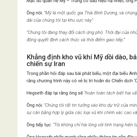
Mặc dù quan hệ Mỹ – Trung có dấu hiệu hạ nhiệt, ông H
Ông nói:
“Mỹ là một quốc gia Thái Bình Dương, và chúng 
dài của chúng tôi tại khu vực này”.
“Chúng tôi đang thay đổi cách ứng phó. Thời đại của nhữ
động quyết định cách thức và thời điểm giao tiếp.”
Khẳng định kho vũ khí Mỹ dồi dào, bá
chiến sự Iran
Trong phần hỏi đáp sau bài phát biểu, một đại biểu Anh
rằng chương trình này có vẻ bị trì hoãn do Chiến dịch ‘
Hegseth đáp lại rằng ông sẽ
“hoàn toàn tách biệt hai vấ
Ông nói:
“Chúng tôi rất tin tưởng vào kho dự trữ của mìn
sự cân bằng hợp lý giữa các loại vũ khí chính xác cao v
Ông tiếp tục:
“Tôi không chỉ hài lòng với tình trạng hiện 
Ông Hegseth nhấn mạnh rằng nhiều thông tin gần đây về 