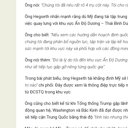
Ông nói:
“Chúng tôi đã nêu rất rõ 4 trụ cột này. Tôi cho 
Ông Hegseth nhấn mạnh rằng dù Mỹ đang tái tập trung 
việc quay lưng với khu vực Ấn Độ Dương – Thái Bình D
Ông cho biết:
“Nếu xem các hướng dẫn hoạch định quốc 
chúng tôi đang phân bổ nguồn lực, tập trận và lập kế ho
sức mạnh tới khu vực này và phối hợp với các đồng minh,
Ông nói thêm:
“Đó là lý do tôi đến khu vực Ấn Độ Dươn
như sẽ tiếp tục gặp gỡ riêng từng quốc gia”.
Trong bài phát biểu, ông Hegseth tái khẳng định Mỹ s
trị nào”
chi phối. Đây được xem là thông điệp trực tiếp
từ ĐCSTQ trong khu vực.
Ông cũng cho biết kể từ khi Tổng thống Trump gặp lãnh
động quan hệ, Washington và Bắc Kinh đã đạt được n
sẽ tiếp cận Trung Quốc bằng thái độ
“tỉnh táo nhưng thi