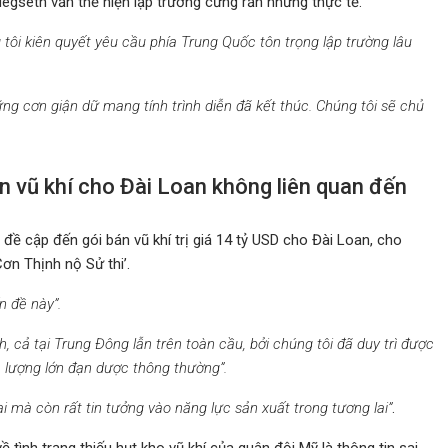
egseth vẫn thể hiện lập trường cứng rắn nhưng thực tế.
tôi kiên quyết yêu cầu phía Trung Quốc tôn trọng lập trường lâu
ng cơn giận dữ mang tính trình diễn đã kết thúc. Chúng tôi sẽ chủ
n vũ khí cho Đài Loan không liên quan đến
 đề cập đến gói bán vũ khí trị giá 14 tỷ USD cho Đài Loan, cho
Cơn Thịnh nộ Sử thi’.
n đề này”.
h, cả tại Trung Đông lẫn trên toàn cầu, bởi chúng tôi đã duy trì được
à lượng lớn đạn dược thông thường”.
tại mà còn rất tin tưởng vào năng lực sản xuất trong tương lai”
.
tình trạng thiếu hụt kho vũ khí của quân đội Mỹ là thông tin sai