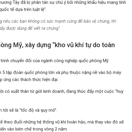
hương Tây đã bị phân tán sự chú ý bởi những khẩu hiệu mang tính
uốc tế dựa trên luật lệ”.
g nếu các bạn không có sức mạnh cứng để bảo vệ chúng, thì
iấy được dùng để viết ra chúng”.
òng Mỹ, xây dựng “kho vũ khí tự do toàn
á trình chuyển đổi của ngành công nghiệp quốc phòng Mỹ.
bởi 5 tập đoàn quốc phòng lớn và phụ thuộc nặng nề vào bộ máy
 ứng các thách thức hiện đại.
i có xuất thân từ giới kinh doanh, đang thúc đẩy một cuộc “huy
tới sẽ là “tốc độ và quy mô”.
ể theo đuổi những hệ thống vũ khí hoàn hảo, mà thay vào đó sẽ
hiến vào biên chế trong vòng 2 năm.