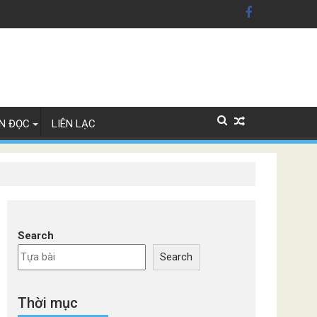
ãng xe Đức
N ĐỌC
LIÊN LẠC
Search
Search
Thời mục