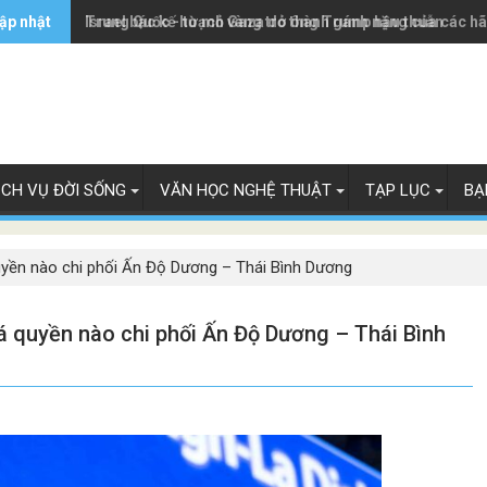
ập nhật
Trung Quốc - từ mỏ vàng trở thành gánh nặng của các h
Israel bác kế hoạch Gaza do ông Trump hậu thuẫn
ỊCH VỤ ĐỜI SỐNG
VĂN HỌC NGHỆ THUẬT
TẠP LỤC
BẠ
uyền nào chi phối Ấn Độ Dương – Thái Bình Dương
á quyền nào chi phối Ấn Độ Dương – Thái Bình