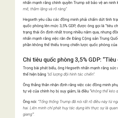
nhấn mạnh rằng chính quyền Trump sẽ bảo vệ an ninh
mẽ, thầm lặng và rõ ràng”.
Hegseth yêu cầu các đồng minh phải chấm dứt tình trạ
quốc phòng lên mức 3,5% GDP, được ông gọi là “tiêu c
trạng thái ổn định nhất trong nhiều năm qua, nhưng đ
nhấn mạnh rằng việc răn đe Đảng Cộng sản Trung Quố
phần không thể thiếu trong chiến lược quốc phòng của
Chi tiêu quốc phòng 3,5% GDP: “Tiêu
Trong bài phát biểu, ông Hegseth nhấn mạnh rằng sức
thể hiện bằng
“số lượng đội hình tác chiến”.
Ông thẳng thắn nhận định rằng việc các đồng minh ph
tự vệ của chính họ bị suy giảm, là điều “
không thể kéo dà
Ông nói:
“Tổng thống Trump đã nói rất rõ điều này từ ng
hai. Liên minh chỉ phát huy tác dụng khi thực sự là qua
giang’”.