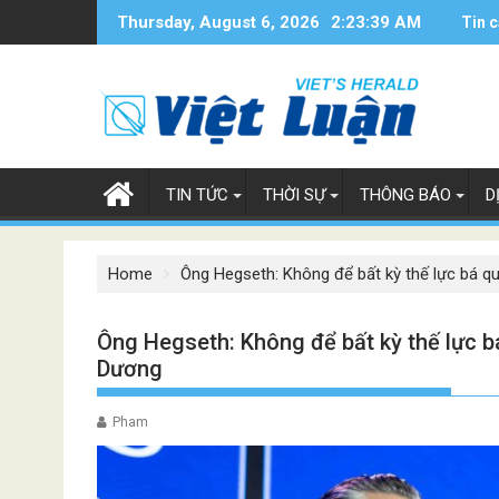
Skip
Thursday, August 6, 2026
2:23:41 AM
Tin c
to
content
TIN TỨC
THỜI SỰ
THÔNG BÁO
D
Home
Ông Hegseth: Không để bất kỳ thế lực bá q
Ông Hegseth: Không để bất kỳ thế lực b
Dương
Pham