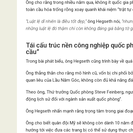
Ông cho rằng trong nhiều năm qua, không ít quốc gia p
toàn cầu hóa trống rỗng xoay quanh khái niệm “trật tự q
“Luật lệ dĩ nhiên là điều tốt đẹp,”
ông Hegseth nói,
“nhưn
những luật lệ đó thậm chí còn không đáng giá bằng tờ g
Tái cấu trúc nền công nghiệp quốc ph
cầu”
Trong bài phát biểu, ông Hegseth cũng trình bày về qu
Ông thẳng thắn cho rằng mô hình cũ, vốn bị chi phối 
quan liêu của Lầu Năm Góc, không còn đủ khả năng đáp
Theo ông, Thứ trưởng Quốc phòng Steve Feinberg, ngườ
động lịch sử đối với ngành sản xuất quốc phòng”.
Ông Hegseth nhấn mạnh rằng trọng tâm trong giai đoạn 
Ông cho biết quân đội Mỹ sẽ không còn dành 10 năm đ
hướng tới việc đưa các trang bị có thể sử dụng thực c