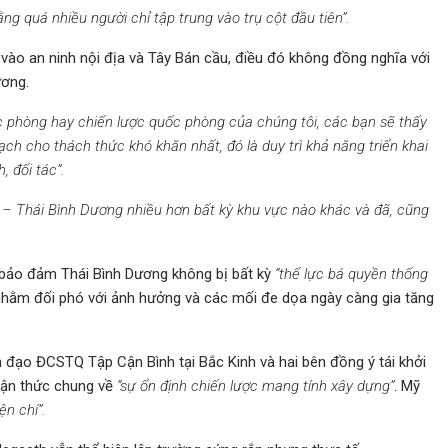
rằng quá nhiều người chỉ tập trung vào trụ cột đầu tiên”.
vào an ninh nội địa và Tây Bán cầu, điều đó không đồng nghĩa với
ương.
phòng hay chiến lược quốc phòng của chúng tôi, các bạn sẽ thấy
ạch cho thách thức khó khăn nhất, đó là duy trì khả năng triển khai
 đối tác”.
g – Thái Bình Dương nhiều hơn bất kỳ khu vực nào khác và đã, cũng
ẽ bảo đảm Thái Bình Dương không bị bất kỳ
“thế lực bá quyền thống
 nhằm đối phó với ảnh hưởng và các mối đe dọa ngày càng gia tăng
 đạo ĐCSTQ Tập Cận Bình tại Bắc Kinh và hai bên đồng ý tái khởi
hận thức chung về
“sự ổn định chiến lược mang tính xây dựng”
. Mỹ
ện chí”.