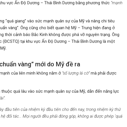
 khu vực Ấn Độ Dương – Thái Bình Dương bằng phương thức
“mạnh
ng “quá giang” vào sức mạnh quân sự của Mỹ và nâng chi tiêu
huẩn vàng”. Ông cũng cho biết quan hệ Mỹ – Trung hiện đang ở
ồng thời cảnh báo Bắc Kinh không được phá vỡ nguyên trạng. Ông
c (ĐCSTQ) tại khu vực Ấn Độ Dương – Thái Bình Dương là một
 Mỹ.
 chuẩn vàng” mới do Mỹ đề ra
 mạnh của liên minh không nằm ở
“số lượng lá cờ”
mà phải được
ụ thuộc quá lâu vào sức mạnh quân sự của Mỹ, dẫn đến năng lực
i”.
ày đầu tiên của nhiệm kỳ đầu tiên cho đến nay, trong nhiệm kỳ thứ
n hệ đối tác… Mọi người đều phải đóng góp, không ai được phép ‘quá