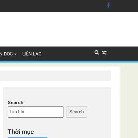
ỹ'
Lan
N ĐỌC
LIÊN LẠC
Search
Search
Thời mục