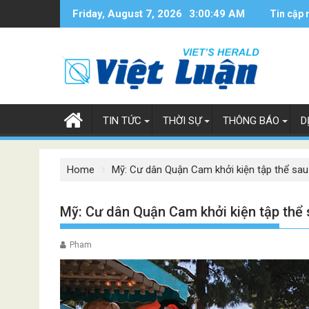
Skip
Friday, August 7, 2026
3:00:50 AM
Tin cập 
to
content
TIN TỨC
THỜI SỰ
THÔNG BÁO
D
Home
Mỹ: Cư dân Quận Cam khởi kiện tập thể sau 
Mỹ: Cư dân Quận Cam khởi kiện tập thể s
Pham