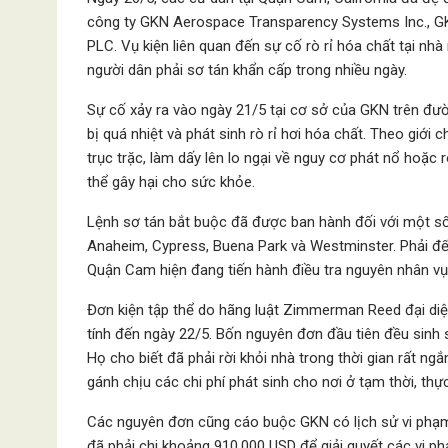
công ty GKN Aerospace Transparency Systems Inc., GK
PLC. Vụ kiện liên quan đến sự cố rò rỉ hóa chất tại n
người dân phải sơ tán khẩn cấp trong nhiều ngày.
Sự cố xảy ra vào ngày 21/5 tại cơ sở của GKN trên đư
bị quá nhiệt và phát sinh rò rỉ hơi hóa chất. Theo giớ
trục trặc, làm dấy lên lo ngại về nguy cơ phát nổ hoặc
thể gây hại cho sức khỏe.
Lệnh sơ tán bắt buộc đã được ban hành đối với một s
Anaheim, Cypress, Buena Park và Westminster. Phải đến
Quận Cam hiện đang tiến hành điều tra nguyên nhân vụ 
Đơn kiện tập thể do hãng luật Zimmerman Reed đại diệ
tính đến ngày 22/5. Bốn nguyên đơn đầu tiên đều sinh 
Họ cho biết đã phải rời khỏi nhà trong thời gian rất ng
gánh chịu các chi phí phát sinh cho nơi ở tạm thời, th
Các nguyên đơn cũng cáo buộc GKN có lịch sử vi phạm
đã phải chi khoảng 910.000 USD để giải quyết các vi phạ