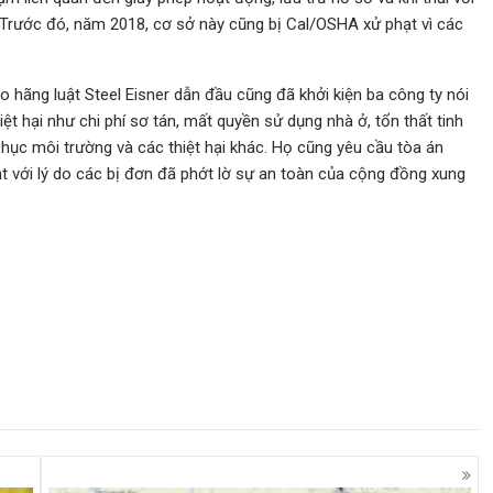
 Trước đó, năm 2018, cơ sở này cũng bị Cal/OSHA xử phạt vì các
o hãng luật Steel Eisner dẫn đầu cũng đã khởi kiện ba công ty nói
t hại như chi phí sơ tán, mất quyền sử dụng nhà ở, tổn thất tinh
c phục môi trường và các thiệt hại khác. Họ cũng yêu cầu tòa án
t với lý do các bị đơn đã phớt lờ sự an toàn của cộng đồng xung