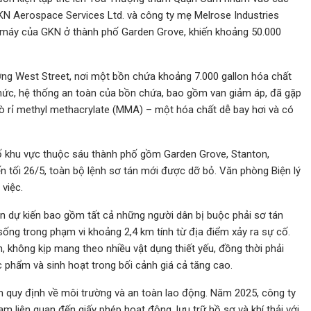
N Aerospace Services Ltd. và công ty mẹ Melrose Industries
hà máy của GKN ở thành phố Garden Grove, khiến khoảng 50.000
ờng West Street, nơi một bồn chứa khoảng 7.000 gallon hóa chất
i chức, hệ thống an toàn của bồn chứa, bao gồm van giảm áp, đã gặp
 rò rỉ methyl methacrylate (MMA) – một hóa chất dễ bay hơi và có
ố khu vực thuộc sáu thành phố gồm Garden Grove, Stanton,
 tối 26/5, toàn bộ lệnh sơ tán mới được dỡ bỏ. Văn phòng Biện lý
việc.
n dự kiến bao gồm tất cả những người dân bị buộc phải sơ tán
sống trong phạm vi khoảng 2,4 km tính từ địa điểm xảy ra sự cố.
ắn, không kịp mang theo nhiều vật dụng thiết yếu, đồng thời phải
ực phẩm và sinh hoạt trong bối cảnh giá cả tăng cao.
 quy định về môi trường và an toàn lao động. Năm 2025, công ty
m liên quan đến giấy phép hoạt động, lưu trữ hồ sơ và khí thải với