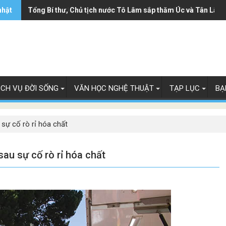
nhật
Ông Trump ký sắc lệnh hạn chế luật 'sinh ở Mỹ là công dân M
Tổng Bí thư, Chủ tịch nước Tô Lâm sắp thăm Úc và Tân Lây 
ỊCH VỤ ĐỜI SỐNG
VĂN HỌC NGHỆ THUẬT
TẠP LỤC
BẠ
sự cố rò rỉ hóa chất
au sự cố rò rỉ hóa chất