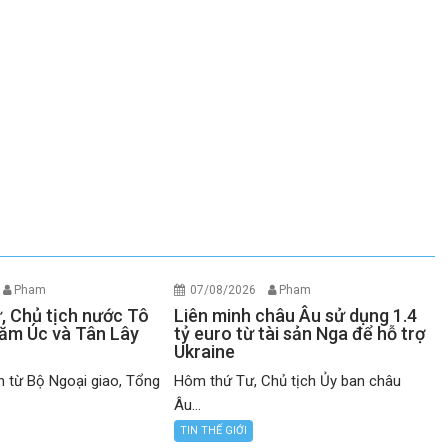
Pham
07/08/2026
Pham
ư, Chủ tịch nước Tô
Liên minh châu Âu sử dụng 1.4
ăm Úc và Tân Lây
tỷ euro từ tài sản Nga để hỗ trợ
Ukraine
n từ Bộ Ngoại giao, Tổng
Hôm thứ Tư, Chủ tịch Ủy ban châu
Âu...
TIN THẾ GIỚI