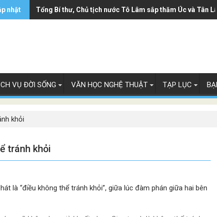
ập nhật
Tổng Bí thư, Chủ tịch nước Tô Lâm sắp thăm Úc và Tân L
ỊCH VỤ ĐỜI SỐNG
VĂN HỌC NGHỆ THUẬT
TẠP LỤC
BẠ
ánh khỏi
ể tránh khỏi
hát là “điều không thể tránh khỏi”, giữa lúc đàm phán giữa hai bên