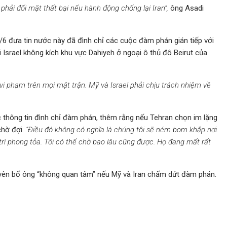
phải đối mặt thất bại nếu hành động chống lại Iran”,
ông Asadi
1/6 đưa tin nước này đã đình chỉ các cuộc đàm phán gián tiếp với
Israel không kích khu vực Dahiyeh ở ngoại ô thủ đô Beirut của
i phạm trên mọi mặt trận. Mỹ và Israel phải chịu trách nhiệm về
thông tin đình chỉ đàm phán, thêm rằng nếu Tehran chọn im lặng
chờ đợi.
“Điều đó không có nghĩa là chúng tôi sẽ ném bom khắp nơi.
 trì phong tỏa. Tôi có thể chờ bao lâu cũng được. Họ đang mất rất
yên bố ông “không quan tâm” nếu Mỹ và Iran chấm dứt đàm phán.