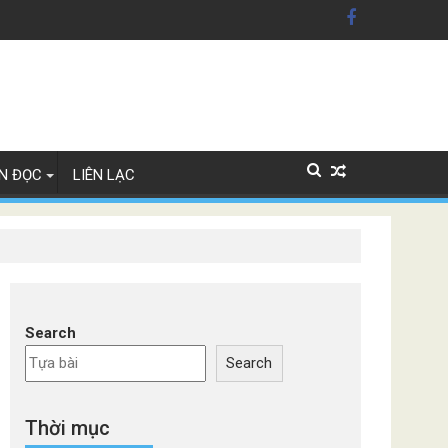
ây Lan
N ĐỌC
LIÊN LẠC
Search
Search
Thời mục