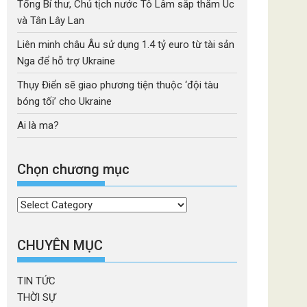
Tổng Bí thư, Chủ tịch nước Tô Lâm sắp thăm Úc
và Tân Lây Lan
Liên minh châu Âu sử dụng 1.4 tỷ euro từ tài sản
Nga để hỗ trợ Ukraine
Thụy Điển sẽ giao phương tiện thuộc ‘đội tàu
bóng tối’ cho Ukraine
Ai là ma?
Chọn chương mục
Chọn
chương
mục
CHUYÊN MỤC
TIN TỨC
THỜI SỰ