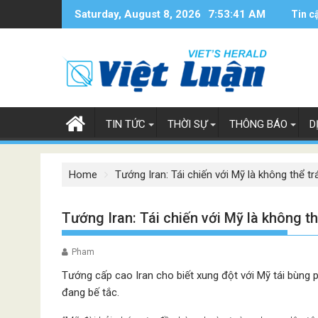
Skip
Saturday, August 8, 2026
7:53:42 AM
Tin c
to
content
TIN TỨC
THỜI SỰ
THÔNG BÁO
D
Home
Tướng Iran: Tái chiến với Mỹ là không thể tr
Tướng Iran: Tái chiến với Mỹ là không th
Pham
Tướng cấp cao Iran cho biết xung đột với Mỹ tái bùng p
đang bế tắc.