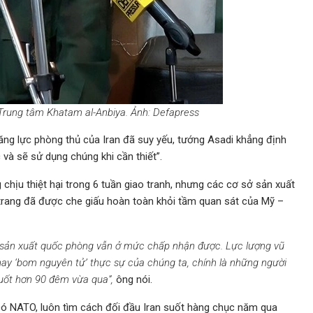
Trung tâm Khatam al-Anbiya. Ảnh: Defapress
ăng lực phòng thủ của Iran đã suy yếu, tướng Asadi khẳng định
 và sẽ sử dụng chúng khi cần thiết”.
hịu thiệt hại trong 6 tuần giao tranh, nhưng các cơ sở sản xuất
 trang đã được che giấu hoàn toàn khỏi tầm quan sát của Mỹ –
nh sản xuất quốc phòng vẫn ở mức chấp nhận được. Lực lượng vũ
hay ‘bom nguyên tử’ thực sự của chúng ta, chính là những người
uốt hơn 90 đêm vừa qua”,
ông nói.
có NATO, luôn tìm cách đối đầu Iran suốt hàng chục năm qua