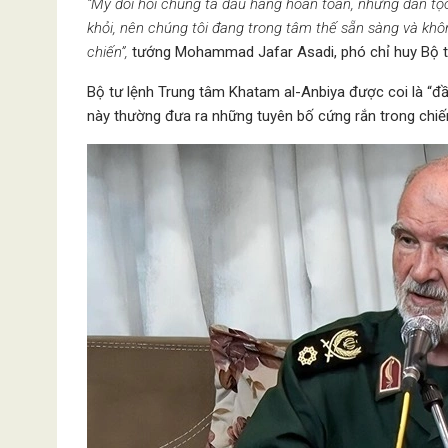
“Mỹ đòi hỏi chúng ta đầu hàng hoàn toàn, nhưng dân tộc
khỏi, nên chúng tôi đang trong tâm thế sẵn sàng và khô
chiến”,
tướng Mohammad Jafar Asadi, phó chỉ huy Bộ tư
Bộ tư lệnh Trung tâm Khatam al-Anbiya được coi là “đầ
này thường đưa ra những tuyên bố cứng rắn trong chiế