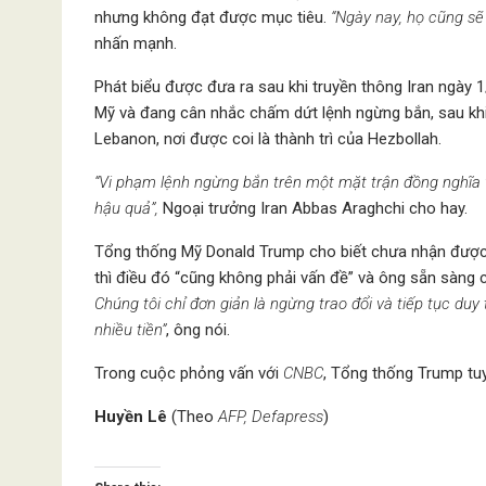
nhưng không đạt được mục tiêu.
“Ngày nay, họ cũng sẽ 
nhấn mạnh.
Phát biểu được đưa ra sau khi truyền thông Iran ngày 
Mỹ và đang cân nhắc chấm dứt lệnh ngừng bắn, sau khi 
Lebanon, nơi được coi là thành trì của Hezbollah.
“Vi phạm lệnh ngừng bắn trên một mặt trận đồng nghĩa v
hậu quả”,
Ngoại trưởng Iran Abbas Araghchi cho hay.
Tổng thống Mỹ Donald Trump cho biết chưa nhận được 
thì điều đó “cũng không phải vấn đề” và ông sẵn sàng 
Chúng tôi chỉ đơn giản là ngừng trao đổi và tiếp tục duy
nhiều tiền”
, ông nói.
Trong cuộc phỏng vấn với
CNBC
, Tổng thống Trump tu
Huyền Lê
(Theo
AFP, Defapress
)