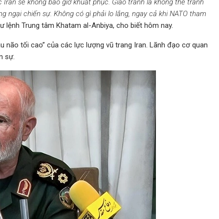
 Iran sẽ không bao giờ khuất phục. Giao tranh là không thể tránh
ng ngại chiến sự. Không có gì phải lo lắng, ngay cả khi NATO tham
 lệnh Trung tâm Khatam al-Anbiya, cho biết hôm nay.
u não tối cao” của các lực lượng vũ trang Iran. Lãnh đạo cơ quan
n sự.