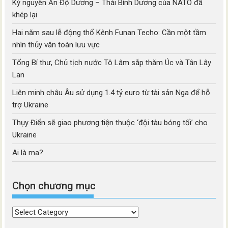
Kỷ nguyên Ấn Độ Dương – Thái Bình Dương của NATO đã
khép lại
Hai năm sau lễ động thổ Kênh Funan Techo: Cần một tầm
nhìn thủy văn toàn lưu vực
Tổng Bí thư, Chủ tịch nước Tô Lâm sắp thăm Úc và Tân Lây
Lan
Liên minh châu Âu sử dụng 1.4 tỷ euro từ tài sản Nga để hỗ
trợ Ukraine
Thụy Điển sẽ giao phương tiện thuộc ‘đội tàu bóng tối’ cho
Ukraine
Ai là ma?
Chọn chương mục
Chọn
chương