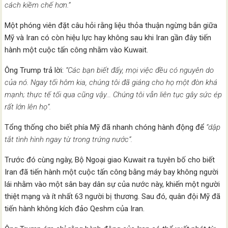
cách kiềm chế hơn.”
Một phóng viên đặt câu hỏi rằng liệu thỏa thuận ngừng bắn giữa
Mỹ và Iran có còn hiệu lực hay không sau khi Iran gần đây tiến
hành một cuộc tấn công nhằm vào Kuwait.
Ông Trump trả lời:
“Các bạn biết đấy, mọi việc đều có nguyên do
của nó. Ngay tối hôm kia, chúng tôi đã giáng cho họ một đòn khá
mạnh; thực tế tối qua cũng vậy… Chúng tôi vẫn liên tục gây sức ép
rất lớn lên họ”.
Tổng thống cho biết phía Mỹ đã nhanh chóng hành động để
“dập
tắt tình hình ngay từ trong trứng nước”.
Trước đó cùng ngày, Bộ Ngoại giao Kuwait ra tuyên bố cho biết
Iran đã tiến hành một cuộc tấn công bằng máy bay không người
lái nhằm vào một sân bay dân sự của nước này, khiến một người
thiệt mạng và ít nhất 63 người bị thương. Sau đó, quân đội Mỹ đã
tiến hành không kích đảo Qeshm của Iran.