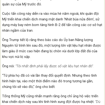
quân sự của Mỹ trước đó.
Cuộc tấn công này diễn ra vào mùa hè năm ngoái, khi quân đội
Mỹ triển khai chiến dịch mang mật danh ‘Nhát búa nửa đêm’, sử
dụng máy bay ném bom tàng hình B-2 để tấn công các cơ sở hạt
nhân ngầm của Iran.
Ông Trump tiết lộ rằng theo báo cáo do Ủy ban Năng lượng
Nguyên tử trình lên sau đó, một lượng lớn vật liệu hạt nhân được
làm giàu ở mức cao hiện đang bị chôn vùi dưới lớp đất đá của
khu vực núi bị sập.
Ông nói:
“Tôi nhất định phải lấy được số vật liệu hạt nhân đó”.
“Từ phía họ đã có vài lần thay đổi quyết định. Nhưng theo tình
hình hiện tại, vào một thời điểm nào đó trong tương lai gần,
chúng tôi sẽ vào đó,” ông cho biết.
Tổng thống Mỹ cũng nhấn mạnh rằng ông chỉ ủng hộ việc triển
khai chiến dịch này sau khi tình hình xung đột được hạ nhiệt.
“Dù