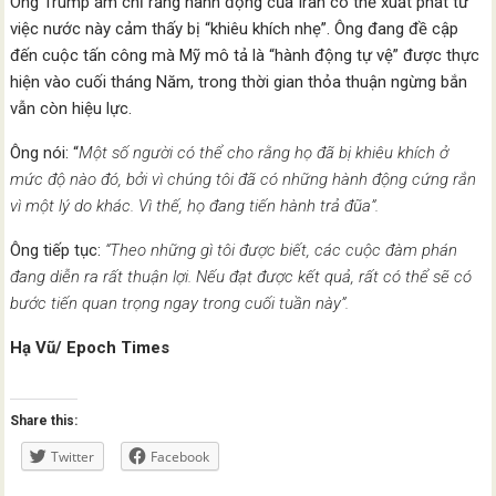
Ông Trump ám chỉ rằng hành động của Iran có thể xuất phát từ
việc nước này cảm thấy bị “khiêu khích nhẹ”. Ông đang đề cập
đến cuộc tấn công mà Mỹ mô tả là “hành động tự vệ” được thực
hiện vào cuối tháng Năm, trong thời gian thỏa thuận ngừng bắn
vẫn còn hiệu lực.
Ông nói: “
Một số người có thể cho rằng họ đã bị khiêu khích ở
mức độ nào đó, bởi vì chúng tôi đã có những hành động cứng rắn
vì một lý do khác. Vì thế, họ đang tiến hành trả đũa”.
Ông tiếp tục:
“Theo những gì tôi được biết, các cuộc đàm phán
đang diễn ra rất thuận lợi. Nếu đạt được kết quả, rất có thể sẽ có
bước tiến quan trọng ngay trong cuối tuần này”.
Hạ Vũ/ Epoch Times
Share this:
Twitter
Facebook