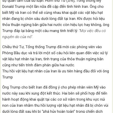
sự quan tâm của dư luận. Hôm thứ Tư (3/6), Tổng thống Mỹ
Donald Trump một lần nữa đề cập đến tình hình Iran. Ông cho
biết Mỹ và Iran có thể sẽ cùng nhau khai quật các vật liệu hạt
nhân đang bị chôn sâu dưới lòng đất tại Iran. Khi được hỏi liệu
thỏa thuận ngừng bắn giữa hai nước còn hiệu lực hay không, ông
Trump đáp lại bằng một câu mang tính triết lý:
“Mọi việc đều có
nguyên do của nó”.
Chiều thứ Tư, Tổng thống Trump đã mời các phóng viên vào
Phòng Bầu dục và trả lời một số câu hỏi liên quan đến việc xử lý
vật liệu hạt nhân tại Iran, tình trạng của thỏa thuận ngừng bắn
cũng như tiến trình đàm phán giữa hai nước.
Thu hồi vật liệu hạt nhân của Iran là ưu tiên hàng đầu đối với ông
Trump
Ông Trump cho biết Iran đã đồng ý cho phép nhân viên Mỹ vào
nước này sau khi xung đột kết thúc. Hai bên sẽ phối hợp để tiến
hành hoạt động khai quật tại các cơ sở nằm trong khu vực núi
non của Iran nhằm thu hồi lượng vật liệu hạt nhân đã bị chôn vùi
dưới lòng đất sau khi bị “phá hủy hoàn toàn” trong chiến dịch