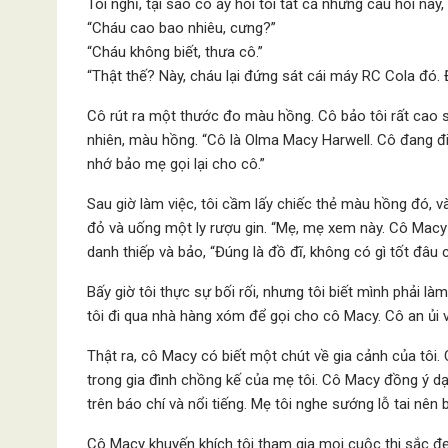
Tôi nghĩ, tại sao cô ấy hỏi tôi tất cả những câu hỏi này, 
“Cháu cao bao nhiêu, cưng?”
“Cháu không biết, thưa cô.”
“Thật thế? Này, cháu lại đứng sát cái máy RC Cola đó.
Cô rút ra một thước đo màu hồng. Cô bảo tôi rất cao so
nhiên, màu hồng. “Cô là Olma Macy Harwell. Cô đang đ
nhớ bảo mẹ gọi lại cho cô.”
Sau giờ làm việc, tôi cầm lấy chiếc thẻ màu hồng đó, 
đỏ và uống một ly rượu gin. “Mẹ, mẹ xem này. Cô Macy
danh thiếp và bảo, “Đúng là đồ đĩ, không có gì tốt đâu c
Bấy giờ tôi thực sự bối rối, nhưng tôi biết mình phải làm
tôi đi qua nhà hàng xóm để gọi cho cô Macy. Cô an ủi v
Thật ra, cô Macy có biết một chút về gia cảnh của tôi.
trong gia đình chồng kế của mẹ tôi. Cô Macy đồng ý dạy
trên báo chí và nổi tiếng. Mẹ tôi nghe sướng lỗ tai nên 
Cô Macy khuyến khích tôi tham gia mọi cuộc thi sắc đẹ