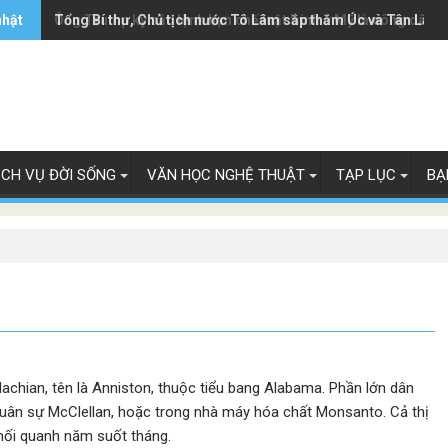
nhật
Ông Trump ký sắc lệnh hạn chế luật 'sinh ở Mỹ là công dân M
Tổng Bí thư, Chủ tịch nước Tô Lâm sắp thăm Úc và Tân Lây 
ỊCH VỤ ĐỜI SỐNG
VĂN HỌC NGHỆ THUẬT
TẠP LỤC
BẠ
alachian, tên là Anniston, thuộc tiểu bang Alabama. Phần lớn dân
quân sự McClellan, hoặc trong nhà máy hóa chất Monsanto. Cả thị
thối quanh năm suốt tháng.