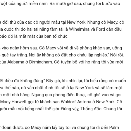
ruột của người miền nam. Ba mươi giờ sau, chúng tôi bước vào
i là đối thủ của các cô người mẫu tại New York. Nhưng cô Macy, cô
 cuộc thi do hai tài năng tầm tài là Wilhelmina và Ford dẫn đầu.
bảo đó là mất mát của ban tổ chức.
ma vào ngày hôm sau. Cô Macy vội vã đi về phòng khác sạn, uống
quê tay trắng. Nơi ấy không có đất cho cháu lập nghiệp.” Nói rồi,
t của Alabama ở Birmingham. Cô tuyên bố với họ rằng tôi vừa mới
.
t điều đó không đúng.” Bây giờ, khi nhìn lại, tôi hiểu rằng cô muốn
i vả thế nào, cô vẫn nhất định tôi sẽ ở lại New York và sẽ làm một
n một nhà hàng. Ngang qua phòng điện thoại, cô ghé vào và gọi
Macy Harwell, gọi từ khách sạn Waldorf Astoria ở New York. Cô
ười mẫu nổi tiếng nhất thế giới. Đúng vậy, Thống đốc. Chúng tôi
ư đoán được, cô Macy nắm lấy tay tôi và chúng tôi đi đến Palm