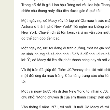
Trong số đó là giải Hoa hậu Bông sợi và Hoa hậu Thang
chiếc cầu thang máy đầu tiên được gắn ở quê tôi!
Một ngày nọ, cô Macy vẫy tờ tạp chí Glamour trước mặt
Astoria ở thành phố New York!” Tôi nghe mà không biết
New York. Chuyến đi rất tốn kém, và vì nó vẫn còn một
có thể tích góp tiền bạc.
Một ngày nọ, lúc tôi đang đi trên đường, một bà già nhỏ
an sinh, nhưng bà sẽ cho cháu 5 đô là để cháu đi ra bắc
lời: “Ồ, cô Macy đã lên đài phát thanh sáng nay và nói 
Và thị trấn đã giúp đỡ. Tiệm JCPenney cho tôi một chi
một đôi ủng da màu trắng. Cửa hàng trang sức cho tô
tôi.
Một vài ngày trước khi đi đến New York, tôi nhận được
chú nhỏ: “Mong chuyến đi của em thành công.” Đến giờ, 
Vào tháng 5 năm 1971, tôi mới 18 tuổi. Cô Macy và tôi 