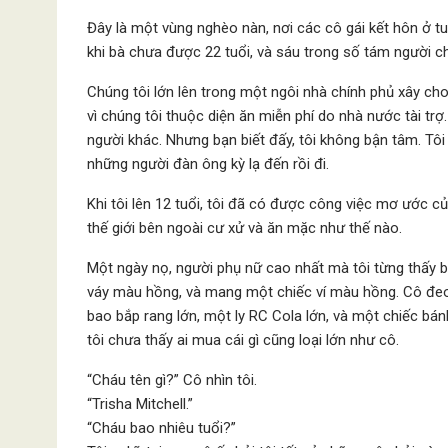
Đây là một vùng nghèo nàn, nơi các cô gái kết hôn ở t
khi bà chưa được 22 tuổi, và sáu trong số tám người c
Chúng tôi lớn lên trong một ngôi nhà chính phủ xây cho
vì chúng tôi thuộc diện ăn miễn phí do nhà nước tài trợ
người khác. Nhưng bạn biết đấy, tôi không bận tâm. Tôi
những người đàn ông kỳ lạ đến rồi đi.
Khi tôi lên 12 tuổi, tôi đã có được công việc mơ ước c
thế giới bên ngoài cư xử và ăn mặc như thế nào.
Một ngày nọ, người phụ nữ cao nhất mà tôi từng thấy
váy màu hồng, và mang một chiếc ví màu hồng. Cô đeo
bao bắp rang lớn, một ly RC Cola lớn, và một chiếc bánh
tôi chưa thấy ai mua cái gì cũng loại lớn như cô.
“Cháu tên gì?” Cô nhìn tôi.
“Trisha Mitchell.”
“Cháu bao nhiêu tuổi?”