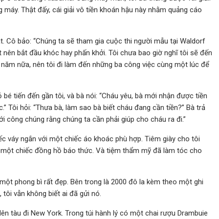
 máy. Thật đấy, cái giải vô tiền khoán hậu này nhằm quảng cáo
. Cô bảo: “Chúng ta sẽ tham gia cuộc thi người mẫu tại Waldorf
 nên bắt đầu khóc hay phấn khởi. Tôi chưa bao giờ nghĩ tôi sẽ đến
 năm nữa, nên tôi đi làm đến những ba công việc cùng một lúc để
 bé tiến đến gần tôi, và bà nói: “Cháu yêu, bà mới nhận được tiền
.” Tôi hỏi: “Thưa bà, làm sao bà biết cháu đang cần tiền?” Bà trả
với công chúng rằng chúng ta cần phải giúp cho cháu ra đi.”
ếc váy ngắn với một chiếc áo khoác phù hợp. Tiêm giày cho tôi
i một chiếc đồng hồ báo thức. Và tiệm thẩm mỹ đã làm tóc cho
 một phong bì rất đẹp. Bên trong là 2000 đô la kèm theo một ghi
tôi vẫn không biết ai đã gửi nó.
lên tàu đi New York. Trong túi hành lý có một chai rượu Drambuie