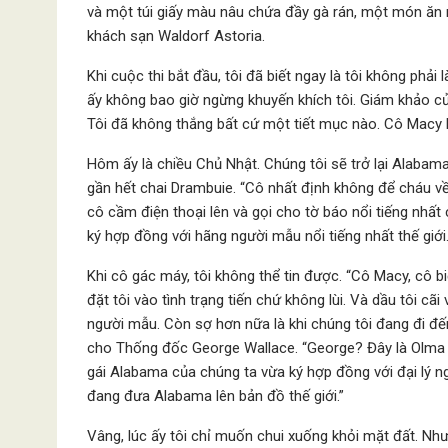
và một túi giấy màu nâu chứa đầy gà rán, một món ăn 
khách sạn Waldorf Astoria.
Khi cuộc thi bắt đầu, tôi đã biết ngay là tôi không phả
ấy không bao giờ ngừng khuyến khích tôi. Giám khảo của
Tôi đã không thắng bất cứ một tiết mục nào. Cô Macy 
Hôm ấy là chiều Chủ Nhật. Chúng tôi sẽ trở lại Alaba
gần hết chai Drambuie. “Cô nhất định không để cháu về 
cô cầm điện thoại lên và gọi cho tờ báo nổi tiếng nhấ
ký hợp đồng với hãng người mẫu nổi tiếng nhất thế giới
Khi cô gác máy, tôi không thể tin được. “Cô Macy, cô biế
đặt tôi vào tình trạng tiến chứ không lùi. Và dầu tôi cã
người mẫu. Còn sợ hơn nữa là khi chúng tôi đang đi đế
cho Thống đốc George Wallace. “George? Đây là Olma 
gái Alabama của chúng ta vừa ký hợp đồng với đại lý ng
đang đưa Alabama lên bản đồ thế giới.”
Vâng, lúc ấy tôi chỉ muốn chui xuống khỏi mặt đất. Nh