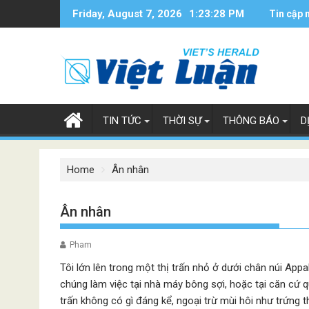
Skip
Friday, August 7, 2026
1:23:29 PM
Tin cập 
to
content
TIN TỨC
THỜI SỰ
THÔNG BÁO
D
Home
Ân nhân
Ân nhân
Pham
Tôi lớn lên trong một thị trấn nhỏ ở dưới chân núi App
chúng làm việc tại nhà máy bông sợi, hoặc tại căn cứ 
trấn không có gì đáng kể, ngoại trừ mùi hôi như trứng 