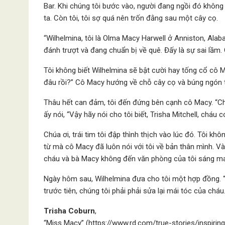
Bar. Khi chúng tôi bước vào, người đang ngồi đó không 
ta. Còn tôi, tôi sợ quá nên trốn đằng sau một cây cọ.
“Wilhelmina, tôi là Olma Macy Harwell ở Anniston, Alab
đánh trượt và đang chuẩn bị về quê. Đấy là sự sai lầm.
Tôi không biết Wilhelmina sẽ bật cười hay tống cổ cô M
đâu rồi?” Cô Macy hướng về chỗ cây cọ và búng ngón ta
Thâu hết can đảm, tôi đến đứng bên cạnh cô Macy. “Chá
ấy nói, “Vậy hãy nói cho tôi biết, Trisha Mitchell, cháu
Chúa ơi, trái tim tôi đập thình thịch vào lúc đó. Tôi khô
từ mà cô Macy đã luôn nói với tôi về bản thân mình. Và t
cháu và bà Macy không đến văn phòng của tôi sáng ma
Ngày hôm sau, Wilhelmina đưa cho tôi một hợp đồng. 
trước tiên, chúng tôi phải phải sửa lại mái tóc của cháu.
Trisha Coburn
,
“Miss Macy” (
https://www.rd.com/true-stories/inspirin