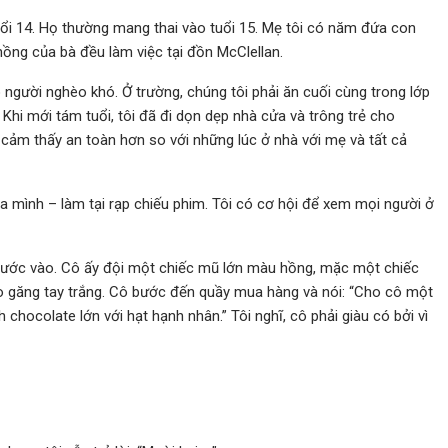
uổi 14. Họ thường mang thai vào tuổi 15. Mẹ tôi có năm đứa con
hồng của bà đều làm việc tại đồn McClellan.
 người nghèo khó. Ở trường, chúng tôi phải ăn cuối cùng trong lớp
. Khi mới tám tuổi, tôi đã đi dọn dẹp nhà cửa và trông trẻ cho
 cảm thấy an toàn hơn so với những lúc ở nhà với mẹ và tất cả
ủa mình – làm tại rạp chiếu phim. Tôi có cơ hội để xem mọi người ở
 bước vào. Cô ấy đội một chiếc mũ lớn màu hồng, mặc một chiếc
 găng tay trắng. Cô bước đến quầy mua hàng và nói: “Cho cô một
 chocolate lớn với hạt hạnh nhân.” Tôi nghĩ, cô phải giàu có bởi vì