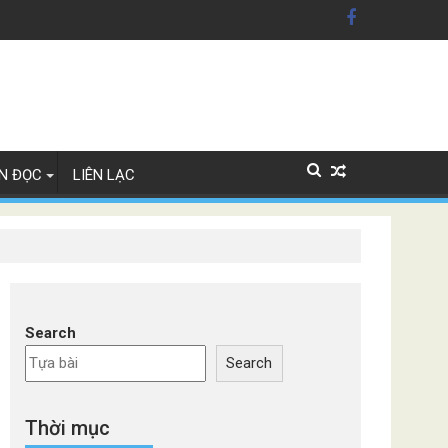
ỹ'
Lan
N ĐỌC
LIÊN LẠC
Search
Search
Thời mục