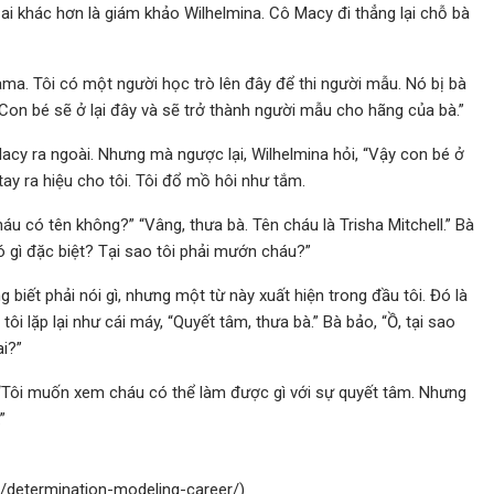
ai khác hơn là giám khảo Wilhelmina. Cô Macy đi thẳng lại chỗ bà
ama. Tôi có một người học trò lên đây để thi người mẫu. Nó bị bà
 Con bé sẽ ở lại đây và sẽ trở thành người mẫu cho hãng của bà.”
acy ra ngoài. Nhưng mà ngược lại, Wilhelmina hỏi, “Vậy con bé ở
y ra hiệu cho tôi. Tôi đổ mồ hôi như tắm.
u có tên không?” “Vâng, thưa bà. Tên cháu là Trisha Mitchell.” Bà
 có gì đặc biệt? Tại sao tôi phải mướn cháu?”
ng biết phải nói gì, nhưng một từ này xuất hiện trong đầu tôi. Đó là
ôi lặp lại như cái máy, “Quyết tâm, thưa bà.” Bà bảo, “Ồ, tại sao
i?”
“Tôi muốn xem cháu có thể làm được gì với sự quyết tâm. Nhưng
”
g/determination-modeling-career/
)