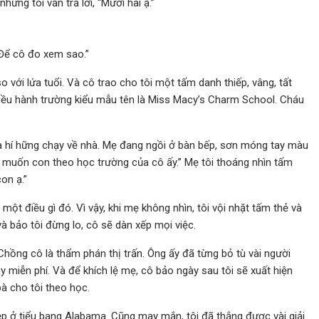
nhưng tôi vẫn trả lời, “Mười hai ạ.”
 Để cô đo xem sao.”
 với lứa tuổi. Và cô trao cho tôi một tấm danh thiếp, vâng, tất
iều hành trường kiểu mẫu tên là Miss Macy’s Charm School. Cháu
và hí hững chạy về nhà. Mẹ đang ngồi ở bàn bếp, sơn móng tay màu
 muốn con theo học trường của cô ấy.” Mẹ tôi thoáng nhìn tấm
on ạ.”
 một điều gì đó. Vì vậy, khi mẹ không nhìn, tôi vội nhặt tấm thẻ và
à bảo tôi đừng lo, cô sẽ dàn xếp mọi việc.
 Chồng cô là thẩm phán thị trấn. Ông ấy đã từng bỏ tù vài người
 miễn phí. Và để khích lệ mẹ, cô bảo ngày sau tôi sẽ xuất hiện
bà cho tôi theo học.
p ở tiểu bang Alabama. Cũng may mắn, tôi đã thắng được vài giải.