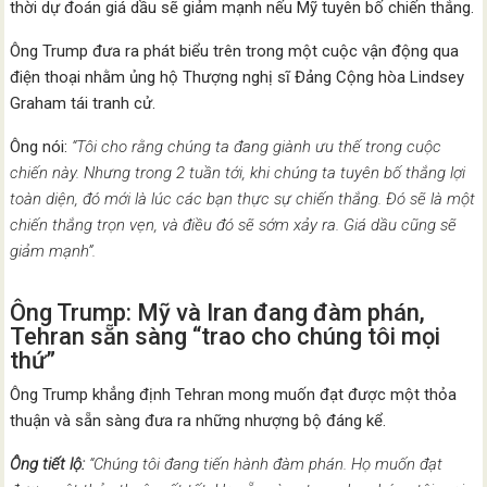
thời dự đoán giá dầu sẽ giảm mạnh nếu Mỹ tuyên bố chiến thắng.
Ông Trump đưa ra phát biểu trên trong một cuộc vận động qua
điện thoại nhằm ủng hộ Thượng nghị sĩ Đảng Cộng hòa Lindsey
Graham tái tranh cử.
Ông nói:
“Tôi cho rằng chúng ta đang giành ưu thế trong cuộc
chiến này. Nhưng trong 2 tuần tới, khi chúng ta tuyên bố thắng lợi
toàn diện, đó mới là lúc các bạn thực sự chiến thắng. Đó sẽ là một
chiến thắng trọn vẹn, và điều đó sẽ sớm xảy ra. Giá dầu cũng sẽ
giảm mạnh”.
Ông Trump: Mỹ và Iran đang đàm phán,
Tehran sẵn sàng “trao cho chúng tôi mọi
thứ”
Ông Trump khẳng định Tehran mong muốn đạt được một thỏa
thuận và sẵn sàng đưa ra những nhượng bộ đáng kể.
Ông tiết lộ:
“Chúng tôi đang tiến hành đàm phán. Họ muốn đạt