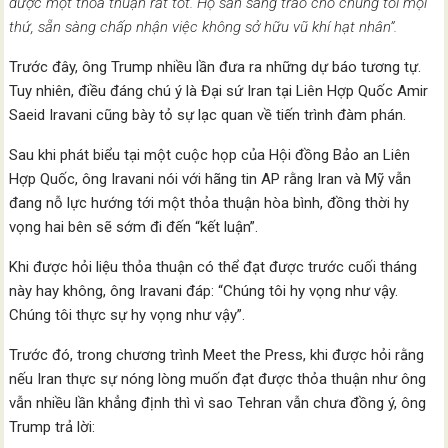
được một thỏa thuận rất tốt. Họ sẵn sàng trao cho chúng tôi mọi
thứ, sẵn sàng chấp nhận việc không sở hữu vũ khí hạt nhân”.
Trước đây, ông Trump nhiều lần đưa ra những dự báo tương tự.
Tuy nhiên, điều đáng chú ý là Đại sứ Iran tại Liên Hợp Quốc Amir
Saeid Iravani cũng bày tỏ sự lạc quan về tiến trình đàm phán.
Sau khi phát biểu tại một cuộc họp của Hội đồng Bảo an Liên
Hợp Quốc, ông Iravani nói với hãng tin AP rằng Iran và Mỹ vẫn
đang nỗ lực hướng tới một thỏa thuận hòa bình, đồng thời hy
vọng hai bên sẽ sớm đi đến “kết luận”.
Khi được hỏi liệu thỏa thuận có thể đạt được trước cuối tháng
này hay không, ông Iravani đáp: “Chúng tôi hy vọng như vậy.
Chúng tôi thực sự hy vọng như vậy”.
Trước đó, trong chương trình Meet the Press, khi được hỏi rằng
nếu Iran thực sự nóng lòng muốn đạt được thỏa thuận như ông
vẫn nhiều lần khẳng định thì vì sao Tehran vẫn chưa đồng ý, ông
Trump trả lời: