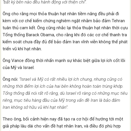
“bất kỳ bên nào đều hành động với thiện chí”.
Ông cho rằng mọi thỏa thuận hạt nhân tiềm năng đều phải đi
kèm với cơ chế kiểm chứng nghiêm ngặt nhằm bảo đảm Tehran
tuân thủ cam kết. Ông cũng nhắc lại thỏa thuận hạt nhân thời cựu
Tổng thống Barack Obama, cho rằng khi đó các cơ chế thanh tra
kiểm soát chưa đầy đủ để bảo đảm Iran vĩnh viễn không thể phát
triển vũ khí hạt nhân.
Ông Vance đồng thời nhấn mạnh sự khác biệt giữa lợi ích cốt lõi
của Mỹ và Israel.
Ông nói:
“Israel và Mỹ có rất nhiều lợi ích chung, nhưng cũng có
những thời điểm lợi ích của hai bên không hoàn toàn trùng khớp.
Tổng thống đã nói rất rõ rằng, dù Israel rõ ràng có những mục tiêu
riêng, mục tiêu hàng đầu của Mỹ trong vấn đề Iran là bảo đảm
Iran không sở hữu vũ khí hạt nhân”.
Theo ông, bối cảnh hiện nay đã tạo ra cơ hội để hướng tới một
giải pháp lâu dài cho vấn đề hạt nhân Iran, và điều đó phù hợp