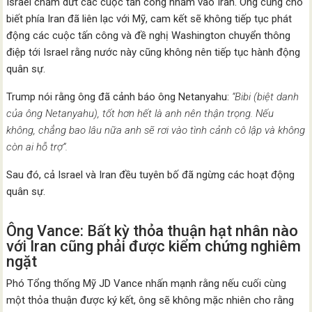
Israel chấm dứt các cuộc tấn công nhằm vào Iran. Ông cũng cho
biết phía Iran đã liên lạc với Mỹ, cam kết sẽ không tiếp tục phát
động các cuộc tấn công và đề nghị Washington chuyển thông
điệp tới Israel rằng nước này cũng không nên tiếp tục hành động
quân sự.
Trump nói rằng ông đã cảnh báo ông Netanyahu:
“Bibi (biệt danh
của ông Netanyahu), tốt hơn hết là anh nên thận trọng. Nếu
không, chẳng bao lâu nữa anh sẽ rơi vào tình cảnh cô lập và không
còn ai hỗ trợ”.
Sau đó, cả Israel và Iran đều tuyên bố đã ngừng các hoạt động
quân sự.
Ông Vance: Bất kỳ thỏa thuận hạt nhân nào
với Iran cũng phải được kiểm chứng nghiêm
ngặt
Phó Tổng thống Mỹ JD Vance nhấn mạnh rằng nếu cuối cùng
một thỏa thuận được ký kết, ông sẽ không mặc nhiên cho rằng