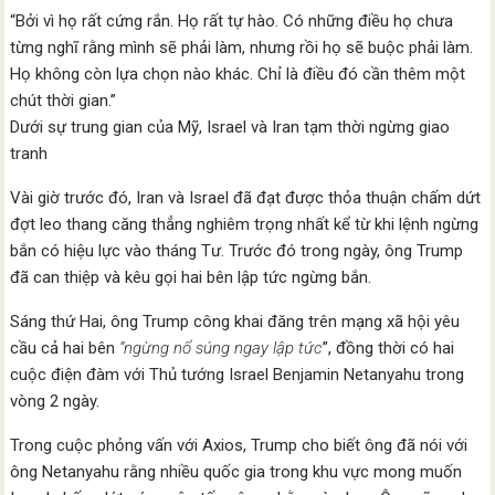
“Bởi vì họ rất cứng rắn. Họ rất tự hào. Có những điều họ chưa
từng nghĩ rằng mình sẽ phải làm, nhưng rồi họ sẽ buộc phải làm.
Họ không còn lựa chọn nào khác. Chỉ là điều đó cần thêm một
chút thời gian.”
Dưới sự trung gian của Mỹ, Israel và Iran tạm thời ngừng giao
tranh
Vài giờ trước đó, Iran và Israel đã đạt được thỏa thuận chấm dứt
đợt leo thang căng thẳng nghiêm trọng nhất kể từ khi lệnh ngừng
bắn có hiệu lực vào tháng Tư. Trước đó trong ngày, ông Trump
đã can thiệp và kêu gọi hai bên lập tức ngừng bắn.
Sáng thứ Hai, ông Trump công khai đăng trên mạng xã hội yêu
cầu cả hai bên
“ngừng nổ súng ngay lập tức
”, đồng thời có hai
cuộc điện đàm với Thủ tướng Israel Benjamin Netanyahu trong
vòng 2 ngày.
Trong cuộc phỏng vấn với Axios, Trump cho biết ông đã nói với
ông Netanyahu rằng nhiều quốc gia trong khu vực mong muốn