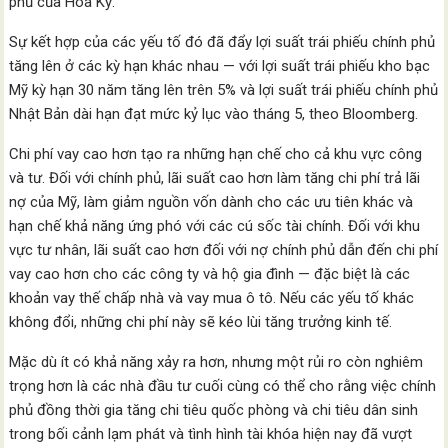
phủ của Hoa Kỳ.
Sự kết hợp của các yếu tố đó đã đẩy lợi suất trái phiếu chính phủ
tăng lên ở các kỳ hạn khác nhau — với lợi suất trái phiếu kho bạc
Mỹ kỳ hạn 30 năm tăng lên trên 5% và lợi suất trái phiếu chính phủ
Nhật Bản dài hạn đạt mức kỷ lục vào tháng 5, theo Bloomberg.
Chi phí vay cao hơn tạo ra những hạn chế cho cả khu vực công
và tư. Đối với chính phủ, lãi suất cao hơn làm tăng chi phí trả lãi
nợ của Mỹ, làm giảm nguồn vốn dành cho các ưu tiên khác và
hạn chế khả năng ứng phó với các cú sốc tài chính. Đối với khu
vực tư nhân, lãi suất cao hơn đối với nợ chính phủ dẫn đến chi phí
vay cao hơn cho các công ty và hộ gia đình — đặc biệt là các
khoản vay thế chấp nhà và vay mua ô tô. Nếu các yếu tố khác
không đổi, những chi phí này sẽ kéo lùi tăng trưởng kinh tế.
Mặc dù ít có khả năng xảy ra hơn, nhưng một rủi ro còn nghiêm
trọng hơn là các nhà đầu tư cuối cùng có thể cho rằng việc chính
phủ đồng thời gia tăng chi tiêu quốc phòng và chi tiêu dân sinh
trong bối cảnh lạm phát và tình hình tài khóa hiện nay đã vượt