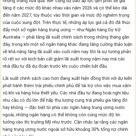
những tháng vừa qua. IMF cũng dự báo áp lực lạm phát sẽ gia
tăng ở các mức độ khác nhau vào năm 2026 và có thể kéo dài
đến năm 2027, tùy thuộc vào thời gian và mức độ nghiêm trọng
của cuộc xung đột. Trên thực tế, những áp lực giá cả đó đã thúc
đẩy một số ngân hàng trung ương — như Ngân hàng Dự trữ
Australia — phải tăng lãi suất chính sách trong những tháng gần
đây, trong khi một số ngân hàng khác đang tăng cường thảo luận
về khả năng tăng lãi suất vào cuối năm nay. Đó là sự tương phản
rõ rệt so với kịch bản cắt giảm lãi suất trong năm nay mà các
nhà đầu tư đã dự đoán trước khi cuộc chiến bắt đầu.
Lãi suất chính sách cao hơn đang xuất hiện đồng thời với dự kiến
phát hành thêm trái phiếu chính phủ để tài trợ cho việc mua sắm
vũ khí và hàng hóa thiết yếu. Các nhà đầu tư đang hoài nghi liệu
nhu cầu có đủ lớn để hấp thụ lượng cung trái phiếu gia tăng đó
hay không — đặc biệt từ phía các ngân hàng trung ương nước
ngoài, những ngân hàng có thể không còn cùng mức độ tin
tưởng vào thị trường Mỹ như trước. Cần nhắc lại rằng các ngân
hàng trung ương nước ngoài sở hữu khoảng 30% tổng nợ chính