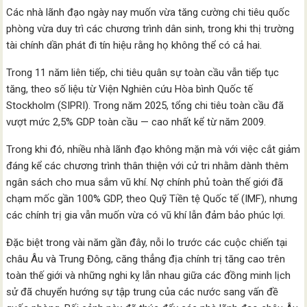
Các nhà lãnh đạo ngày nay muốn vừa tăng cường chi tiêu quốc
phòng vừa duy trì các chương trình dân sinh, trong khi thị trường
tài chính dần phát đi tín hiệu rằng họ không thể có cả hai.
Trong 11 năm liên tiếp, chi tiêu quân sự toàn cầu vẫn tiếp tục
tăng, theo số liệu từ Viện Nghiên cứu Hòa bình Quốc tế
Stockholm (SIPRI). Trong năm 2025, tổng chi tiêu toàn cầu đã
vượt mức 2,5% GDP toàn cầu — cao nhất kể từ năm 2009.
Trong khi đó, nhiều nhà lãnh đạo không mặn mà với việc cắt giảm
đáng kể các chương trình thân thiện với cử tri nhằm dành thêm
ngân sách cho mua sắm vũ khí. Nợ chính phủ toàn thế giới đã
chạm mốc gần 100% GDP, theo Quỹ Tiền tệ Quốc tế (IMF), nhưng
các chính trị gia vẫn muốn vừa có vũ khí lẫn đảm bảo phúc lợi.
Đặc biệt trong vài năm gần đây, nỗi lo trước các cuộc chiến tại
châu Âu và Trung Đông, căng thẳng địa chính trị tăng cao trên
toàn thế giới và những nghi kỵ lẫn nhau giữa các đồng minh lịch
sử đã chuyển hướng sự tập trung của các nước sang vấn đề