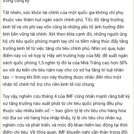
trong cùng kỳ.
Tất nhiên, sức khỏe tài chính của một quốc gia không chỉ phụ
thuộc vào thâm hụt ngân sách chính phủ. Tốc độ tăng trưởng
kinh tế và chi phí vay vốn cũng là những yếu tố ảnh hưởng đến
tính bền vững tài chính. Xét theo khía cạnh đó, những người ủng
hộ chi tiêu quốc phòng mạnh tay chỉ ra tiềm năng thúc đẩy tăng
trưởng kinh tế từ việc tăng chi tiêu chính phủ. Nhìn sơ qua, luận
điểm này có vẻ hợp lý. Hãy xét trường hợp của Mỹ: đề xuất ngân
sách quốc phòng 1,5 nghìn tỷ đô la của Nhà Trắng cao hơn 50%
so với dự kiến chi tiêu năm nay cho cơ sở hạ tầng trí tuệ nhân
tạo — trong khi lĩnh vực này thường được nhắc đến như một
nhân tố chính hỗ trợ cho nền kinh tế nói chung.
Tuy vậy, nghiên cứu tháng 4 của IMF cũng nhấn mạnh rằng bất kỳ
sự tăng trưởng nào xuất phát từ chi tiêu quốc phòng đều phụ
thuộc vào nhiều biến số — bao gồm tỷ lệ chi tiêu cho hàng hóa
nội địa so với hàng hóa nhập khẩu, tỷ lệ chi tiêu cho nhân sự,
nghiên cứu và phát triển, và mức độ khan hiếm lao động tại thời
điểm chi tiêu. Về tổng quan, IMF khuyến nghị cần thận trọng đối