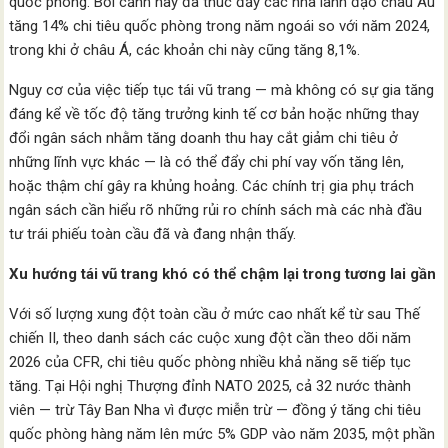
quốc phòng. Bối cảnh này đã thúc đẩy các nhà lãnh đạo châu Âu
tăng 14% chi tiêu quốc phòng trong năm ngoái so với năm 2024,
trong khi ở châu Á, các khoản chi này cũng tăng 8,1%.
Nguy cơ của việc tiếp tục tái vũ trang — mà không có sự gia tăng
đáng kể về tốc độ tăng trưởng kinh tế cơ bản hoặc những thay
đổi ngân sách nhằm tăng doanh thu hay cắt giảm chi tiêu ở
những lĩnh vực khác — là có thể đẩy chi phí vay vốn tăng lên,
hoặc thậm chí gây ra khủng hoảng. Các chính trị gia phụ trách
ngân sách cần hiểu rõ những rủi ro chính sách mà các nhà đầu
tư trái phiếu toàn cầu đã và đang nhận thấy.
Xu hướng tái vũ trang khó có thể chậm lại trong tương lai gần
Với số lượng xung đột toàn cầu ở mức cao nhất kể từ sau Thế
chiến II, theo danh sách các cuộc xung đột cần theo dõi năm
2026 của CFR, chi tiêu quốc phòng nhiều khả năng sẽ tiếp tục
tăng. Tại Hội nghị Thượng đỉnh NATO 2025, cả 32 nước thành
viên — trừ Tây Ban Nha vì được miễn trừ — đồng ý tăng chi tiêu
quốc phòng hàng năm lên mức 5% GDP vào năm 2035, một phần