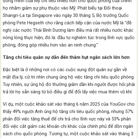
đồng minh của Mỹ chi tiêu nhiều hơn cho quốc phòng của chính
họ nhằm giảm sự phụ thuộc vào Mỹ. Phát biểu tại Đối thoại
Shangri-La tại Singapore vào ngày 30 tháng 5, Bộ trưởng Quốc
phòng Pete Hegseth cho rằng cách tiếp cận của nước Mỹ là “đề
nghị các nước Thái Bình Dương làm điều mà rất nhiều nước khác
nóng lòng thực hiện, đó là: đầu tư nghiêm túc trong lĩnh vực quốc
phòng, đóng góp nhiều hơn vào an ninh chung.”
Tăng chi tiêu quân sự dẫn đến thâm hụt ngân sách lớn hơn
Đặc biệt là ở những nơi có các cuộc xung đột quân sự gần về
mặt địa lý, cử tri nhìn chung ủng hộ việc tăng chi tiêu quốc phòng.
Tuy nhiên, sự ủng hộ đó thường giảm dần khi người được hỏi phải
trả lời họ sẵn sàng từ bỏ điều gì để đổi lấy việc mua thêm vũ khí.
Ví dụ, một cuộc khảo sát vào tháng 6 năm 2025 của YouGov cho
thấy 49% người Anh ủng hộ tăng chi tiêu quốc phòng, nhưng 57%
phản đối việc tăng thuế để chi trả cho lĩnh vực này và 53% phản
đối việc cắt giảm các khoản chi khác của chính phủ để dồn ngân
sách cho quốc phòng. Tương tự, một cuộc khảo sát vào tháng 3