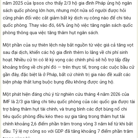
năm 2025 của Ipsos cho thấy 2/3 hộ gia đình Pháp ủng hộ ngân
sách quốc phòng lớn hơn, nhưng một nửa số người được hỏi
cũng phản đối việc cắt giảm bất kỳ dịch vụ công nào để chi tiêu
quốc phòng. Thay vào đó, 66% ủng hộ việc tăng ngân sách quốc
phòng thông qua việc tăng thâm hụt ngân sách.
Một phần của sự thiên lệch này bắt nguồn từ việc giá cả tăng vọt
sau đại dịch, khiến các hộ gia đình thêm lo lắng về chi phí sinh
hoạt. Nhiều cử tri có lẽ kỳ vọng các chính phủ sẽ hỗ trợ lấp đầy
khoảng trống về chi phí đó — trên thực tế, trong các cuộc bầu cử
gần đây, đặc biệt là ở Pháp, bất cứ chính trị gia nào đề xuất các
biện pháp thắt lưng buộc bụng đều không được ủng hộ.
Một phát hiện đáng chú ý từ nghiên cứu tháng 4 năm 2026 của
IMF là 2/3 gia tăng chi tiêu quốc phòng của các quốc gia được tài
trợ bằng thâm hụt tài chính, và trung bình các đợt bùng nổ chi
tiêu quốc phòng đều kéo theo sự gia tăng trong thâm hụt tài
chính khoảng 2,6 điểm phần trăm trong vòng 3 năm kể từ khi bắt
đầu. Tỷ lệ nợ công so với GDP đã tăng khoảng 7 điểm phần trăm