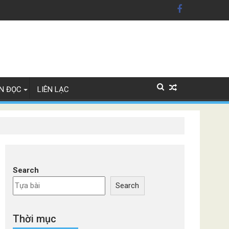
ãng xe Đức
N ĐỌC
LIÊN LẠC
Search
Search
Thời mục