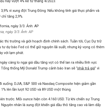
liệu này vượt 4% kể từ tháng 4/2023.
 3,9% vì xung đột Trung Đông. Nếu không tính giá thực phẩm và
 chỉ tăng 2,9%.
nia, ngày 3/3. Ảnh: AP
 thị trường và giới hoạch định chính sách. Tuần tới, Cục Dự trữ
u tư dự báo Fed có thể giữ nguyên lãi suất, nhưng kỳ vọng có thêm
y với lạm phát.
ngày càng lo ngại giá dầu tăng vọt có thể lan ra nhiều lĩnh vực
khi Tổng thống Mỹ Donald Trump cảnh báo Iran sẽ “
phải trả giá
” vì
 đi xuống. DJIA, S&P 500 và Nasdaq Composite hiện giảm gần
n 1% lên lần lượt 92 USD và 89 USD một thùng.
iên trước. Mỗi ounce hiện còn 4.160 USD. Từ khi chiến sự Trung
 Nguyên nhân là xung đột khiến giá dầu thô tăng cao và làm dấy