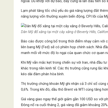
ngoái. Dù khớp với dự báo, đây cũng là lần đầu tiên số 
Lạm phát tăng tốc chủ yếu do giá năng lượng đắt thêm
năng lượng vốn thường xuyên biến động, CPI lõi của Mỹ
Dân Mỹ đổ xăng tại một cây xăng ở Beverly Hills, Califor
Báo cáo được công bố trong thời điểm nhạy cảm với các
liên bang Mỹ (Fed) sẽ có phiên họp chính sách. Nhà đầ
manh mối về mức độ lo ngại của quan chức cơ quan nà
Khi Mỹ vẫn mắc kẹt trong chiến sự với Iran, nhà đầu tư 
khác trong nền kinh tế. Các thị trường cũng rung lắc 
kéo dài đàm phán hòa bình.
Thị trường chứng khoán Mỹ ghi nhận cả 3 chỉ số cùng
0,6%. Trong khi đó, dầu thô Brent và WTI cùng tăng hơ
Giá vàng giao ngay thế giới giảm gần 100 USD so với ph
Đông nổ ra cuối tháng 2, giá vàng đã giảm khoảng 20%.