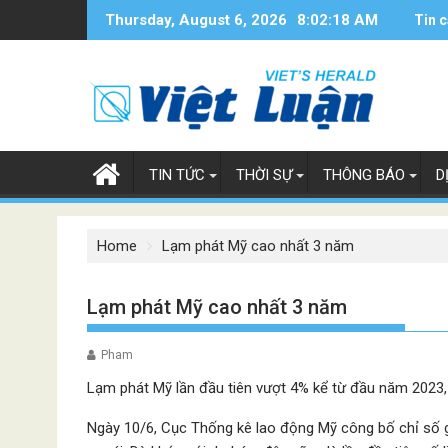
Skip
Thursday, August 6, 2026
8:02:19 AM
Tin c
to
content
TIN TỨC
THỜI SỰ
THÔNG BÁO
D
Home
Lạm phát Mỹ cao nhất 3 năm
Lạm phát Mỹ cao nhất 3 năm
Pham
Lạm phát Mỹ lần đầu tiên vượt 4% kể từ đầu năm 2023,
Ngày 10/6, Cục Thống kê lao động Mỹ công bố chỉ số g