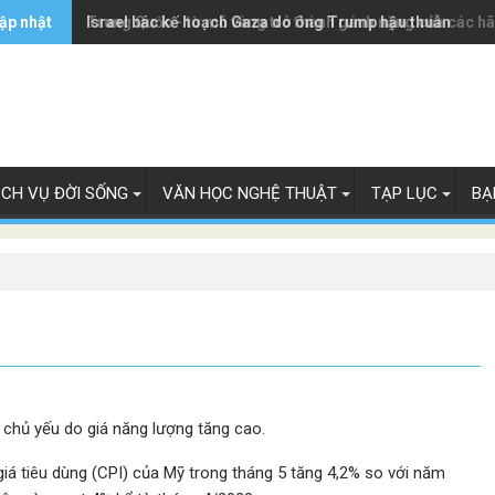
ập nhật
Trung Quốc - từ mỏ vàng trở thành gánh nặng của các h
Israel bác kế hoạch Gaza do ông Trump hậu thuẫn
ỊCH VỤ ĐỜI SỐNG
VĂN HỌC NGHỆ THUẬT
TẠP LỤC
BẠ
 chủ yếu do giá năng lượng tăng cao.
iá tiêu dùng (CPI) của Mỹ trong tháng 5 tăng 4,2% so với năm