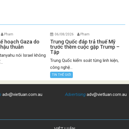
Pham
06/08/2026
Pham
 kế hoạch Gaza do
Trung Quốc đáp trả thuế Mỹ
 hậu thuẫn
trước thềm cuộc gặp Trump –
Tập
anyahu nói Israel không
Trung Quốc kiểm soát từng linh kiện,
..
công nghệ...
TIN THẾ GIỚI
o
adv@vietluan.com.au
Advertising
adv@vietluan.com.au