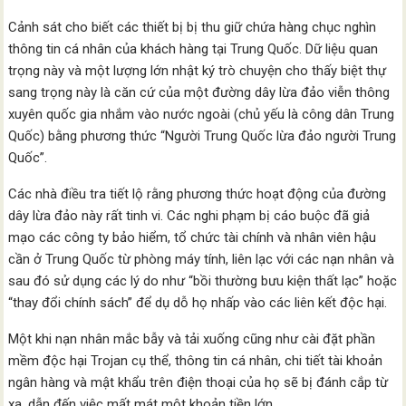
Cảnh sát cho biết các thiết bị bị thu giữ chứa hàng chục nghìn
thông tin cá nhân của khách hàng tại Trung Quốc. Dữ liệu quan
trọng này và một lượng lớn nhật ký trò chuyện cho thấy biệt thự
sang trọng này là căn cứ của một đường dây lừa đảo viễn thông
xuyên quốc gia nhắm vào nước ngoài (chủ yếu là công dân Trung
Quốc) bằng phương thức “Người Trung Quốc lừa đảo người Trung
Quốc”.
Các nhà điều tra tiết lộ rằng phương thức hoạt động của đường
dây lừa đảo này rất tinh vi. Các nghi phạm bị cáo buộc đã giả
mạo các công ty bảo hiểm, tổ chức tài chính và nhân viên hậu
cần ở Trung Quốc từ phòng máy tính, liên lạc với các nạn nhân và
sau đó sử dụng các lý do như “bồi thường bưu kiện thất lạc” hoặc
“thay đổi chính sách” để dụ dỗ họ nhấp vào các liên kết độc hại.
Một khi nạn nhân mắc bẫy và tải xuống cũng như cài đặt phần
mềm độc hại Trojan cụ thể, thông tin cá nhân, chi tiết tài khoản
ngân hàng và mật khẩu trên điện thoại của họ sẽ bị đánh cắp từ
xa, dẫn đến việc mất mát một khoản tiền lớn.