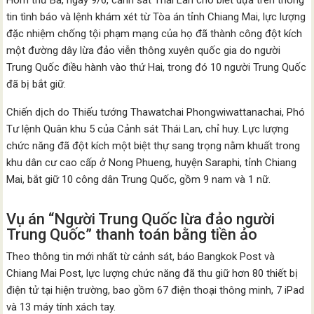
Hôm thứ Ba, ngày 9/6, cảnh sát Thái Lan cho biết dựa trên thông
tin tình báo và lệnh khám xét từ Tòa án tỉnh Chiang Mai, lực lượng
đặc nhiệm chống tội phạm mạng của họ đã thành công đột kích
một đường dây lừa đảo viễn thông xuyên quốc gia do người
Trung Quốc điều hành vào thứ Hai, trong đó 10 người Trung Quốc
đã bị bắt giữ.
Chiến dịch do Thiếu tướng Thawatchai Phongwiwattanachai, Phó
Tư lệnh Quân khu 5 của Cảnh sát Thái Lan, chỉ huy. Lực lượng
chức năng đã đột kích một biệt thự sang trọng nằm khuất trong
khu dân cư cao cấp ở Nong Phueng, huyện Saraphi, tỉnh Chiang
Mai, bắt giữ 10 công dân Trung Quốc, gồm 9 nam và 1 nữ.
Vụ án “Người Trung Quốc lừa đảo người
Trung Quốc” thanh toán bằng tiền ảo
Theo thông tin mới nhất từ ​​cảnh sát, báo Bangkok Post và
Chiang Mai Post, lực lượng chức năng đã thu giữ hơn 80 thiết bị
điện tử tại hiện trường, bao gồm 67 điện thoại thông minh, 7 iPad
và 13 máy tính xách tay.