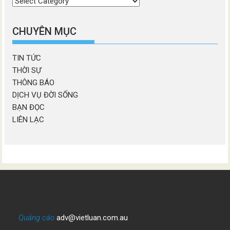
Chọn
chương
mục
CHUYÊN MỤC
TIN TỨC
THỜI SỰ
THÔNG BÁO
DỊCH VỤ ĐỜI SỐNG
BẠN ĐỌC
LIÊN LẠC
Quảng cáo
adv@vietluan.com.au