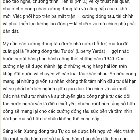
đào tạo nghề, chương trình Tiến sĩ (Ph.D.) về kỹ thuật hải quân,
nhà ở cho công nhân xưởng đóng tàu và nâng cấp các ụ khô
mới. Việc phối hợp trên ba mặt trận — xưởng đóng tàu, tài chính
và phát triển lực lượng lao động — là nhiệm vụ mà chính phủ phải
dẫn dắt.
Mỹ cần các xưởng đóng tàu được nhà nước hỗ trợ, mà tôi đề
xuất gọi là “Xưởng đóng tàu Tự do” (Liberty Yards) — gợi nhắc
bước ngoặt hàng hải thành công thời những năm 1940. Các
xưởng này sẽ được thành lập ở những vùng hàng hải lớn trên
khắp đất nước và chuyên về các loại tàu khác nhau. Sở hữu công
mang lại những gì vốn tư nhân không thể: tầm nhìn đầu tư dài hạn
và sự phối hợp liên ngành giữa giáo dục, tài chính và sản xuất.
Các nhà thầu tư nhân và sự chuyển giao công nghệ từ các đối
tác nước ngoài vẫn là điều thiết yếu, nhưng một nền tảng sở hữu
công sẽ mang lại cho các xưởng đóng tàu sức bền và tầm nhìn
dài hạn mà sở hữu tư nhân không thể cung cấp.
Sáng kiến Xưởng đóng tàu Tự do sẽ được kết hợp với việc thành
lập một ngân hàng cơ sở hạ tầng hàng hải nhằm tập hợp các