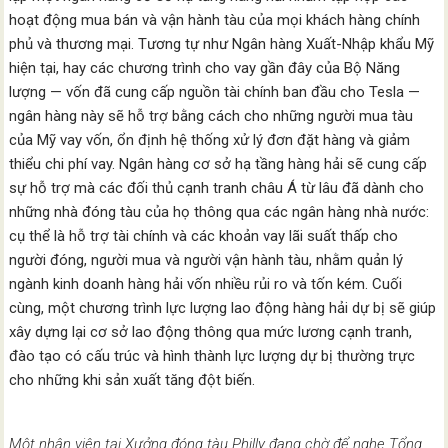
hoạt động mua bán và vận hành tàu của mọi khách hàng chính
phủ và thương mại. Tương tự như Ngân hàng Xuất-Nhập khẩu Mỹ
hiện tại, hay các chương trình cho vay gần đây của Bộ Năng
lượng — vốn đã cung cấp nguồn tài chính ban đầu cho Tesla —
ngân hàng này sẽ hỗ trợ bằng cách cho những người mua tàu
của Mỹ vay vốn, ổn định hệ thống xử lý đơn đặt hàng và giảm
thiểu chi phí vay. Ngân hàng cơ sở hạ tầng hàng hải sẽ cung cấp
sự hỗ trợ mà các đối thủ cạnh tranh châu Á từ lâu đã dành cho
những nhà đóng tàu của họ thông qua các ngân hàng nhà nước:
cụ thể là hỗ trợ tài chính và các khoản vay lãi suất thấp cho
người đóng, người mua và người vận hành tàu, nhằm quản lý
ngành kinh doanh hàng hải vốn nhiều rủi ro và tốn kém. Cuối
cùng, một chương trình lực lượng lao động hàng hải dự bị sẽ giúp
xây dựng lại cơ sở lao động thông qua mức lương cạnh tranh,
đào tạo có cấu trúc và hình thành lực lượng dự bị thường trực
cho những khi sản xuất tăng đột biến.
Một nhân viên tại Xưởng đóng tàu Philly đang chờ để nghe Tổng