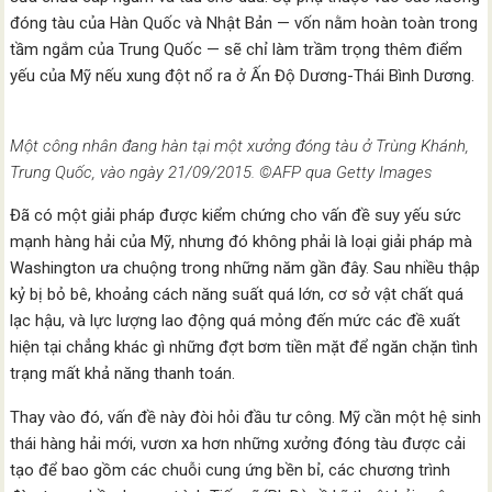
đóng tàu của Hàn Quốc và Nhật Bản — vốn nằm hoàn toàn trong
tầm ngắm của Trung Quốc — sẽ chỉ làm trầm trọng thêm điểm
yếu của Mỹ nếu xung đột nổ ra ở Ấn Độ Dương-Thái Bình Dương.
Một công nhân đang hàn tại một xưởng đóng tàu ở Trùng Khánh,
Trung Quốc, vào ngày 21/09/2015. ©AFP qua Getty Images
Đã có một giải pháp được kiểm chứng cho vấn đề suy yếu sức
mạnh hàng hải của Mỹ, nhưng đó không phải là loại giải pháp mà
Washington ưa chuộng trong những năm gần đây. Sau nhiều thập
kỷ bị bỏ bê, khoảng cách năng suất quá lớn, cơ sở vật chất quá
lạc hậu, và lực lượng lao động quá mỏng đến mức các đề xuất
hiện tại chẳng khác gì những đợt bơm tiền mặt để ngăn chặn tình
trạng mất khả năng thanh toán.
Thay vào đó, vấn đề này đòi hỏi đầu tư công. Mỹ cần một hệ sinh
thái hàng hải mới, vươn xa hơn những xưởng đóng tàu được cải
tạo để bao gồm các chuỗi cung ứng bền bỉ, các chương trình