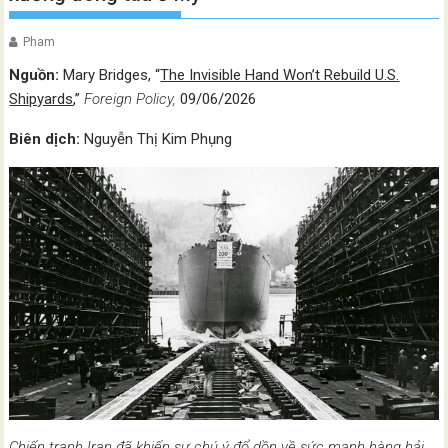
Pham
Nguồn:
Mary Bridges, “
The Invisible Hand Won’t Rebuild U.S.
Shipyards
,”
Foreign Policy,
09/06/2026
Biên dịch:
Nguyễn Thị Kim Phụng
Chiến tranh Iran đã khiến sự chú ý đổ dồn về sức mạnh hàng hải