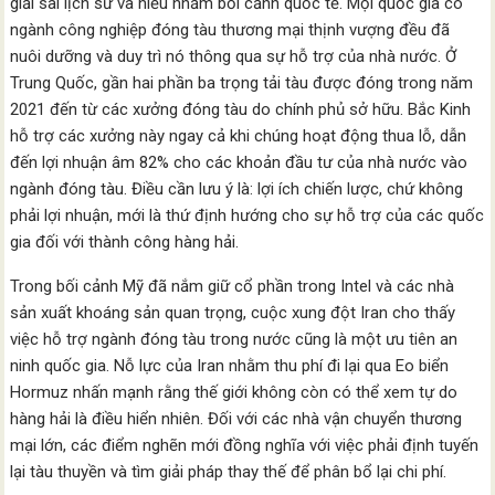
giải sai lịch sử và hiểu nhầm bối cảnh quốc tế. Mọi quốc gia có
ngành công nghiệp đóng tàu thương mại thịnh vượng đều đã
nuôi dưỡng và duy trì nó thông qua sự hỗ trợ của nhà nước. Ở
Trung Quốc, gần hai phần ba trọng tải tàu được đóng trong năm
2021 đến từ các xưởng đóng tàu do chính phủ sở hữu. Bắc Kinh
hỗ trợ các xưởng này ngay cả khi chúng hoạt động thua lỗ, dẫn
đến lợi nhuận âm 82% cho các khoản đầu tư của nhà nước vào
ngành đóng tàu. Điều cần lưu ý là: lợi ích chiến lược, chứ không
phải lợi nhuận, mới là thứ định hướng cho sự hỗ trợ của các quốc
gia đối với thành công hàng hải.
Trong bối cảnh Mỹ đã nắm giữ cổ phần trong Intel và các nhà
sản xuất khoáng sản quan trọng, cuộc xung đột Iran cho thấy
việc hỗ trợ ngành đóng tàu trong nước cũng là một ưu tiên an
ninh quốc gia. Nỗ lực của Iran nhằm thu phí đi lại qua Eo biển
Hormuz nhấn mạnh rằng thế giới không còn có thể xem tự do
hàng hải là điều hiển nhiên. Đối với các nhà vận chuyển thương
mại lớn, các điểm nghẽn mới đồng nghĩa với việc phải định tuyến
lại tàu thuyền và tìm giải pháp thay thế để phân bổ lại chi phí.