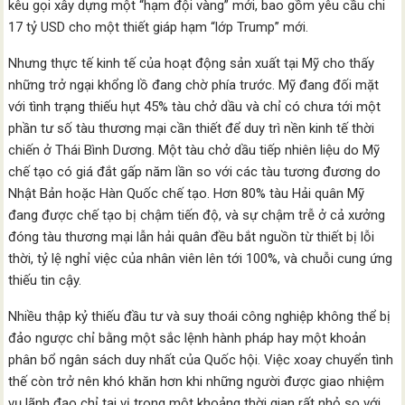
kêu gọi xây dựng một “hạm đội vàng” mới, bao gồm yêu cầu chi
17 tỷ USD cho một thiết giáp hạm “lớp Trump” mới.
Nhưng thực tế kinh tế của hoạt động sản xuất tại Mỹ cho thấy
những trở ngại khổng lồ đang chờ phía trước. Mỹ đang đối mặt
với tình trạng thiếu hụt 45% tàu chở dầu và chỉ có chưa tới một
phần tư số tàu thương mại cần thiết để duy trì nền kinh tế thời
chiến ở Thái Bình Dương. Một tàu chở dầu tiếp nhiên liệu do Mỹ
chế tạo có giá đắt gấp năm lần so với các tàu tương đương do
Nhật Bản hoặc Hàn Quốc chế tạo. Hơn 80% tàu Hải quân Mỹ
đang được chế tạo bị chậm tiến độ, và sự chậm trễ ở cả xưởng
đóng tàu thương mại lẫn hải quân đều bắt nguồn từ thiết bị lỗi
thời, tỷ lệ nghỉ việc của nhân viên lên tới 100%, và chuỗi cung ứng
thiếu tin cậy.
Nhiều thập kỷ thiếu đầu tư và suy thoái công nghiệp không thể bị
đảo ngược chỉ bằng một sắc lệnh hành pháp hay một khoản
phân bổ ngân sách duy nhất của Quốc hội. Việc xoay chuyển tình
thế còn trở nên khó khăn hơn khi những người được giao nhiệm
vụ lãnh đạo chỉ tại vị trong một khoảng thời gian rất nhỏ so với