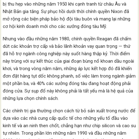
bị thu hẹp vào những năm 1950 khi cạnh tranh từ châu Âu và
Nhật Bản gia tăng. Sự phục hồi dưới thời chính quyền Nixon đã
mở rộng các biện pháp bảo hộ đội tàu buôn và mang lại những
cơ hội kinh doanh mới cho các xưởng đóng tàu Mỹ.
Nhưng vào đầu những năm 1980, chính quyền Reagan đã chấm
dứt các khoản trợ cấp và bảo lãnh khoản vay quan trọng — thứ
đã hỗ trợ ngành công nghiệp này suốt hàng thập kỷ. Thời điểm
này trùng với sự kết thúc của giai đoạn bùng nổ khoan dầu ngoài
khơi, và trong vòng năm năm, những áp lực kết hợp đó đã khiến
đơn đặt hàng tụt dốc không phanh, số việc làm trong ngành giảm
một phần ba, và 40% các xưởng đóng tàu đang hoạt động phải
đóng cửa. Sự sụp đổ này không phải là tất yếu mà là hệ quả của
những lựa chọn chính sách.
Các chính trị gia thường chọn cách từ bỏ sản xuất trong nước để
dựa vào các nhà cung cấp quốc tế cho những yếu tố đầu vào
kinh tế và an ninh then chốt, chẳng hạn như chip silicon và cao su
tự nhiên. Trong phần lớn những năm 1990 và đầu những năm