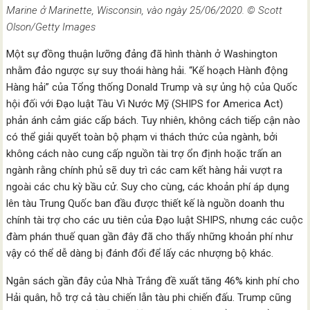
Marine ở Marinette, Wisconsin, vào ngày 25/06/2020. © Scott
Olson/Getty Images
Một sự đồng thuận lưỡng đảng đã hình thành ở Washington
nhằm đảo ngược sự suy thoái hàng hải. “Kế hoạch Hành động
Hàng hải” của Tổng thống Donald Trump và sự ủng hộ của Quốc
hội đối với Đạo luật Tàu Vì Nước Mỹ (SHIPS for America Act)
phản ánh cảm giác cấp bách. Tuy nhiên, không cách tiếp cận nào
có thể giải quyết toàn bộ phạm vi thách thức của ngành, bởi
không cách nào cung cấp nguồn tài trợ ổn định hoặc trấn an
ngành rằng chính phủ sẽ duy trì các cam kết hàng hải vượt ra
ngoài các chu kỳ bầu cử. Suy cho cùng, các khoản phí áp dụng
lên tàu Trung Quốc ban đầu được thiết kế là nguồn doanh thu
chính tài trợ cho các ưu tiên của Đạo luật SHIPS, nhưng các cuộc
đàm phán thuế quan gần đây đã cho thấy những khoản phí như
vậy có thể dễ dàng bị đánh đổi để lấy các nhượng bộ khác.
Ngân sách gần đây của Nhà Trắng đề xuất tăng 46% kinh phí cho
Hải quân, hỗ trợ cả tàu chiến lẫn tàu phi chiến đấu. Trump cũng