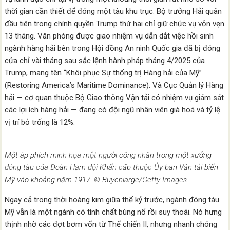
thời gian cần thiết để đóng một tàu khu trục. Bộ trưởng Hải quân
đầu tiên trong chính quyền Trump thứ hai chỉ giữ chức vụ vỏn vẹn
13 tháng. Văn phòng được giao nhiệm vụ dẫn dắt việc hồi sinh
ngành hàng hải bên trong Hội đồng An ninh Quốc gia đã bị đóng
cửa chỉ vài tháng sau sắc lệnh hành pháp tháng 4/2025 của
Trump, mang tên “Khôi phục Sự thống trị Hàng hải của Mỹ”
(Restoring America’s Maritime Dominance). Và Cục Quản lý Hàng
hải — cơ quan thuộc Bộ Giao thông Vận tải có nhiệm vụ giám sát
các lợi ích hàng hải — đang có đội ngũ nhân viên già hoá và tỷ lệ
vị trí bỏ trống là 12%.
Một áp phích minh họa một người công nhân trong một xưởng
đóng tàu của Đoàn Hạm đội Khẩn cấp thuộc Ủy ban Vận tải biển
Mỹ vào khoảng năm 1917. © Buyenlarge/Getty Images
Ngay cả trong thời hoàng kim giữa thế kỷ trước, ngành đóng tàu
Mỹ vẫn là một ngành có tính chất bùng nổ rồi suy thoái. Nó hưng
thịnh nhờ các đợt bơm vốn từ Thế chiến II, nhưng nhanh chóng