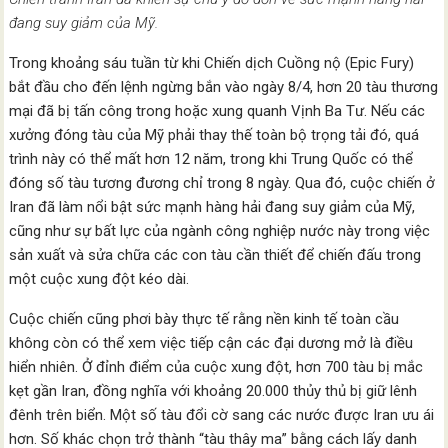
đang suy giảm của Mỹ.
Trong khoảng sáu tuần từ khi Chiến dịch Cuồng nộ (Epic Fury)
bắt đầu cho đến lệnh ngừng bắn vào ngày 8/4, hơn 20 tàu thương
mại đã bị tấn công trong hoặc xung quanh Vịnh Ba Tư. Nếu các
xưởng đóng tàu của Mỹ phải thay thế toàn bộ trọng tải đó, quá
trình này có thể mất hơn 12 năm, trong khi Trung Quốc có thể
đóng số tàu tương đương chỉ trong 8 ngày. Qua đó, cuộc chiến ở
Iran đã làm nổi bật sức mạnh hàng hải đang suy giảm của Mỹ,
cũng như sự bất lực của ngành công nghiệp nước này trong việc
sản xuất và sửa chữa các con tàu cần thiết để chiến đấu trong
một cuộc xung đột kéo dài.
Cuộc chiến cũng phơi bày thực tế rằng nền kinh tế toàn cầu
không còn có thể xem việc tiếp cận các đại dương mở là điều
hiển nhiên. Ở đỉnh điểm của cuộc xung đột, hơn 700 tàu bị mắc
kẹt gần Iran, đồng nghĩa với khoảng 20.000 thủy thủ bị giữ lênh
đênh trên biển. Một số tàu đổi cờ sang các nước được Iran ưu ái
hơn. Số khác chọn trở thành “tàu thây ma” bằng cách lấy danh