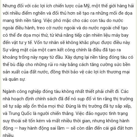
Nhưng đối với các lợi ích chiến lược của Mỹ, một thế giới hàng hải
với nhiều điểm nghẽn và đối thủ hơn sẽ tạo ra những mối đe dọa
mang tính nền tảng. Việc phó mặc cho các con tàu do nước
ngoài điều hành, treo cờ nước ngoài và do nước ngoài chế tạo
có thể đe dọa mọi thứ, từ khả năng tiếp cận nhiên liệu máy bay
đến vật tư y tế. Vốn tư nhân sẽ không khắc phục được điều này.
Sự vắng mặt của một cam kết công chính là điều đã tạo ra
khoảng trống này ngay từ đầu. Xây dựng lại nền tảng đóng tàu có
thể bù đắp cho những rủi ro này bằng cách tăng cường sức bền
sản xuất của đất nước, đồng thời bảo vệ các lợi ích thương mại
và quân sự.
Ngành công nghiệp đóng tàu không nhất thiết phải chết đi. Các
nhà hoạch định chính sách đã để nó sụp đổ vì tin rằng thị trường
sẽ tự sắp xếp ổn thỏa mọi thứ. Đúng là thị trường đã tự sắp xếp,
và Trung Quốc là người chiến thắng. Việc đảo ngược tình trạng
suy thoái sẽ tốn kém và mất nhiều thời gian, nhưng không hành
động — hay hành động sai lầm — sẽ còn dẫn đến cái giá đắt hơn
nhiều.