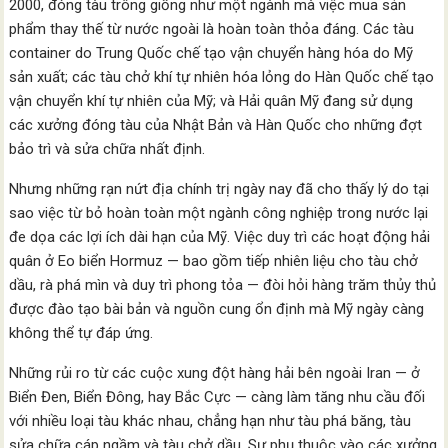
2000, đóng tàu trông giống như một ngành mà việc mua sản
phẩm thay thế từ nước ngoài là hoàn toàn thỏa đáng. Các tàu
container do Trung Quốc chế tạo vận chuyển hàng hóa do Mỹ
sản xuất; các tàu chở khí tự nhiên hóa lỏng do Hàn Quốc chế tạo
vận chuyển khí tự nhiên của Mỹ; và Hải quân Mỹ đang sử dụng
các xưởng đóng tàu của Nhật Bản và Hàn Quốc cho những đợt
bảo trì và sửa chữa nhất định.
Nhưng những rạn nứt địa chính trị ngày nay đã cho thấy lý do tại
sao việc từ bỏ hoàn toàn một ngành công nghiệp trong nước lại
đe dọa các lợi ích dài hạn của Mỹ. Việc duy trì các hoạt động hải
quân ở Eo biển Hormuz — bao gồm tiếp nhiên liệu cho tàu chở
dầu, rà phá mìn và duy trì phong tỏa — đòi hỏi hàng trăm thủy thủ
được đào tạo bài bản và nguồn cung ổn định mà Mỹ ngày càng
không thể tự đáp ứng.
Những rủi ro từ các cuộc xung đột hàng hải bên ngoài Iran — ở
Biển Đen, Biển Đông, hay Bắc Cực — càng làm tăng nhu cầu đối
với nhiều loại tàu khác nhau, chẳng hạn như tàu phá băng, tàu
sửa chữa cáp ngầm và tàu chở dầu. Sự phụ thuộc vào các xưởng