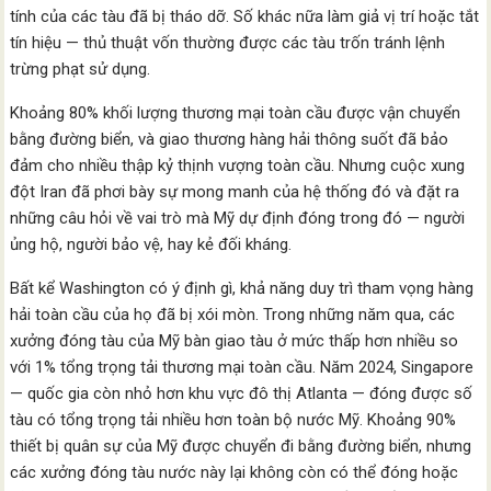
tính của các tàu đã bị tháo dỡ. Số khác nữa làm giả vị trí hoặc tắt
tín hiệu — thủ thuật vốn thường được các tàu trốn tránh lệnh
trừng phạt sử dụng.
Khoảng 80% khối lượng thương mại toàn cầu được vận chuyển
bằng đường biển, và giao thương hàng hải thông suốt đã bảo
đảm cho nhiều thập kỷ thịnh vượng toàn cầu. Nhưng cuộc xung
đột Iran đã phơi bày sự mong manh của hệ thống đó và đặt ra
những câu hỏi về vai trò mà Mỹ dự định đóng trong đó — người
ủng hộ, người bảo vệ, hay kẻ đối kháng.
Bất kể Washington có ý định gì, khả năng duy trì tham vọng hàng
hải toàn cầu của họ đã bị xói mòn. Trong những năm qua, các
xưởng đóng tàu của Mỹ bàn giao tàu ở mức thấp hơn nhiều so
với 1% tổng trọng tải thương mại toàn cầu. Năm 2024, Singapore
— quốc gia còn nhỏ hơn khu vực đô thị Atlanta — đóng được số
tàu có tổng trọng tải nhiều hơn toàn bộ nước Mỹ. Khoảng 90%
thiết bị quân sự của Mỹ được chuyển đi bằng đường biển, nhưng
các xưởng đóng tàu nước này lại không còn có thể đóng hoặc