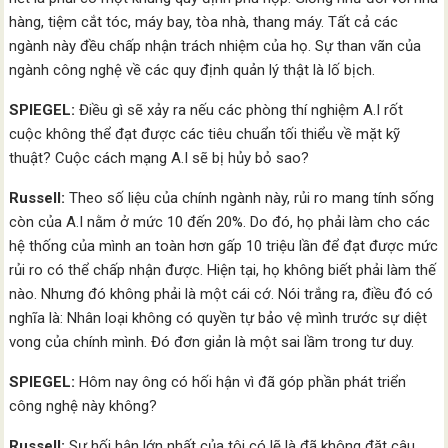
hàng, tiệm cắt tóc, máy bay, tòa nhà, thang máy. Tất cả các
ngành này đều chấp nhận trách nhiệm của họ. Sự than vãn của
ngành công nghệ về các quy định quản lý thật là lố bịch.
SPIEGEL:
Điều gì sẽ xảy ra nếu các phòng thí nghiệm A.I rốt
cuộc không thể đạt được các tiêu chuẩn tối thiểu về mặt kỹ
thuật? Cuộc cách mạng A.I sẽ bị hủy bỏ sao?
Russell:
Theo số liệu của chính ngành này, rủi ro mang tính sống
còn của A.I nằm ở mức 10 đến 20%. Do đó, họ phải làm cho các
hệ thống của mình an toàn hơn gấp 10 triệu lần để đạt được mức
rủi ro có thể chấp nhận được. Hiện tại, họ không biết phải làm thế
nào. Nhưng đó không phải là một cái cớ. Nói trắng ra, điều đó có
nghĩa là: Nhân loại không có quyền tự bảo vệ mình trước sự diệt
vong của chính mình. Đó đơn giản là một sai lầm trong tư duy.
SPIEGEL:
Hôm nay ông có hối hận vì đã góp phần phát triển
công nghệ này không?
Russell:
Sự hối hận lớn nhất của tôi có lẽ là đã không đặt câu