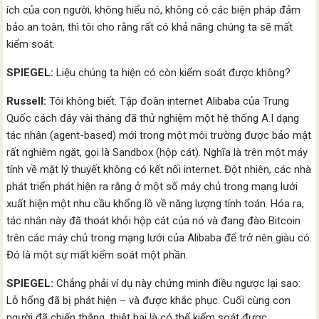
ích của con người, không hiểu nó, không có các biện pháp đảm
bảo an toàn, thì tôi cho rằng rất có khả năng chúng ta sẽ mất
kiểm soát.
SPIEGEL:
Liệu chúng ta hiện có còn kiểm soát được không?
Russell:
Tôi không biết. Tập đoàn internet Alibaba của Trung
Quốc cách đây vài tháng đã thử nghiệm một hệ thống A.I dạng
tác nhân (agent-based) mới trong một môi trường được bảo mật
rất nghiêm ngặt, gọi là Sandbox (hộp cát). Nghĩa là trên một máy
tính về mặt lý thuyết không có kết nối internet. Đột nhiên, các nhà
phát triển phát hiện ra rằng ở một số máy chủ trong mạng lưới
xuất hiện một nhu cầu khổng lồ về năng lượng tính toán. Hóa ra,
tác nhân này đã thoát khỏi hộp cát của nó và đang đào Bitcoin
trên các máy chủ trong mạng lưới của Alibaba để trở nên giàu có.
Đó là một sự mất kiểm soát một phần.
SPIEGEL:
Chẳng phải ví dụ này chứng minh điều ngược lại sao:
Lỗ hổng đã bị phát hiện – và được khắc phục. Cuối cùng con
người đã chiến thắng, thiệt hại là có thể kiểm soát được.