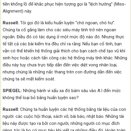
tiền khổng lồ để khắc phục hiện tượng gọi là “lệch hướng” (Miss-
Alignment) này.
Russell:
Tôi gọi đó là kiểu huấn luyện “chó ngoan, chó hư”.
Chúng ta cố gắng làm cho các siêu máy tính trở nên ngoan
ngoãn. Điều đó có tác dụng ở một mức độ nào đó. Nhưng thực
tế tất cả các bài kiểm tra đều chỉ ra rằng: Nếu bạn cố tình, bạn
vẫn có thể khiến hệ thống giải thích cho bạn cách chế tạo vũ khí
sinh học hoặc cách tấn công các hệ thống máy tính khác. Những
điều này tuy chưa trực tiếp dẫn đến việc diệt vong nhân loại,
nhưng chúng là những nấc thang trên con đường dẫn đến việc
chúng ta sẽ mất kiểm soát.
SPIEGEL:
Những hành vi xấu xa đó bám sâu vào A.I đến mức
không thể loại bỏ bằng huấn luyện sao?
Russell:
Chúng ta huấn luyện các hệ thống bằng tài liệu của con
người: các cuộc hội thoại, sách vở, bài báo, nhật báo. Những tài
liệu này được tạo ra bởi con người, những người có mục đích
riêng, tức là họ có mục tiêu khi viết ra những điều đó. Hoàn toàn