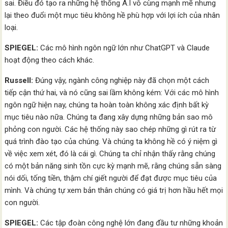
sai. Điều đó tạo ra những hệ thống A.I vô cùng mạnh mẽ nhưng
lại theo đuổi một mục tiêu không hề phù hợp với lợi ích của nhân
loại.
SPIEGEL:
Các mô hình ngôn ngữ lớn như ChatGPT và Claude
hoạt động theo cách khác.
Russell:
Đúng vậy, ngành công nghiệp này đã chọn một cách
tiếp cận thứ hai, và nó cũng sai lầm không kém: Với các mô hình
ngôn ngữ hiện nay, chúng ta hoàn toàn không xác định bất kỳ
mục tiêu nào nữa. Chúng ta đang xây dựng những bản sao mô
phỏng con người. Các hệ thống này sao chép những gì rút ra từ
quá trình đào tạo của chúng. Và chúng ta không hề có ý niệm gì
về việc xem xét, đó là cái gì. Chúng ta chỉ nhận thấy rằng chúng
có một bản năng sinh tồn cực kỳ mạnh mẽ, rằng chúng sẵn sàng
nói dối, tống tiền, thậm chí giết người để đạt được mục tiêu của
mình. Và chúng tự xem bản thân chúng có giá trị hơn hầu hết mọi
con người.
SPIEGEL:
Các tập đoàn công nghệ lớn đang đầu tư những khoản