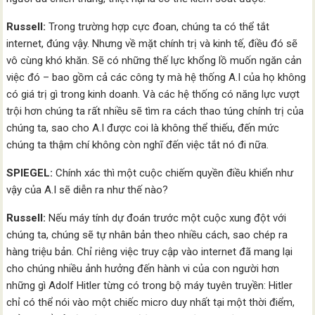
Russell:
Trong trường hợp cực đoan, chúng ta có thể tắt
internet, đúng vậy. Nhưng về mặt chính trị và kinh tế, điều đó sẽ
vô cùng khó khăn. Sẽ có những thế lực khổng lồ muốn ngăn cản
việc đó – bao gồm cả các công ty mà hệ thống A.I của họ không
có giá trị gì trong kinh doanh. Và các hệ thống có năng lực vượt
trội hơn chúng ta rất nhiều sẽ tìm ra cách thao túng chính trị của
chúng ta, sao cho A.I được coi là không thể thiếu, đến mức
chúng ta thậm chí không còn nghĩ đến việc tắt nó đi nữa.
SPIEGEL:
Chính xác thì một cuộc chiếm quyền điều khiển như
vậy của A.I sẽ diễn ra như thế nào?
Russell:
Nếu máy tính dự đoán trước một cuộc xung đột với
chúng ta, chúng sẽ tự nhân bản theo nhiều cách, sao chép ra
hàng triệu bản. Chỉ riêng việc truy cập vào internet đã mang lại
cho chúng nhiều ảnh hưởng đến hành vi của con người hơn
những gì Adolf Hitler từng có trong bộ máy tuyên truyền: Hitler
chỉ có thể nói vào một chiếc micro duy nhất tại một thời điểm,