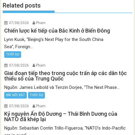
Related posts
07/08/2026
Pham
Chiến lược kế tiếp của Bắc Kinh ở Biển Đông
Lynn Kuok, “Beijing’s Next Play for the South China
Sea”, Foreign...
THỜI SỰ
07/08/2026
Pham
Giai đoạn tiếp theo trong cuộc trấn áp các dân tộc
thiểu số của Trung Quốc
Nguồn: James Leibold và Tenzin Dorjee, “The Next Phase...
BÀI NỔI BẬT
THỜI SỰ
07/08/2026
Pham
Kỷ nguyên Ấn Độ Dương – Thái Bình Dương của
NATO đã khép lại
Nguồn: Sebastian Contin Trillo-Figueroa, “NATO’s Indo-Pacific