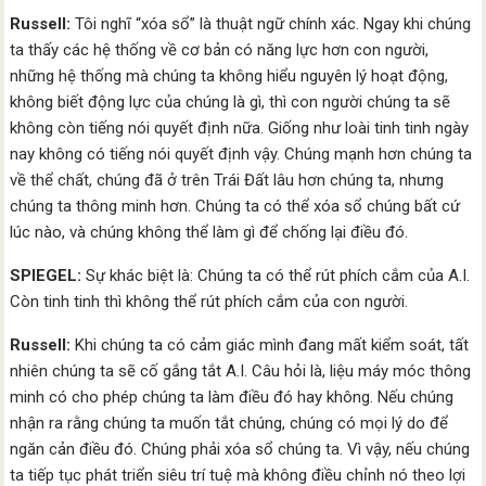
Russell:
Tôi nghĩ “xóa sổ” là thuật ngữ chính xác. Ngay khi chúng
ta thấy các hệ thống về cơ bản có năng lực hơn con người,
những hệ thống mà chúng ta không hiểu nguyên lý hoạt động,
không biết động lực của chúng là gì, thì con người chúng ta sẽ
không còn tiếng nói quyết định nữa. Giống như loài tinh tinh ngày
nay không có tiếng nói quyết định vậy. Chúng mạnh hơn chúng ta
về thể chất, chúng đã ở trên Trái Đất lâu hơn chúng ta, nhưng
chúng ta thông minh hơn. Chúng ta có thể xóa sổ chúng bất cứ
lúc nào, và chúng không thể làm gì để chống lại điều đó.
SPIEGEL:
Sự khác biệt là: Chúng ta có thể rút phích cắm của A.I.
Còn tinh tinh thì không thể rút phích cắm của con người.
Russell:
Khi chúng ta có cảm giác mình đang mất kiểm soát, tất
nhiên chúng ta sẽ cố gắng tắt A.I. Câu hỏi là, liệu máy móc thông
minh có cho phép chúng ta làm điều đó hay không. Nếu chúng
nhận ra rằng chúng ta muốn tắt chúng, chúng có mọi lý do để
ngăn cản điều đó. Chúng phải xóa sổ chúng ta. Vì vậy, nếu chúng
ta tiếp tục phát triển siêu trí tuệ mà không điều chỉnh nó theo lợi