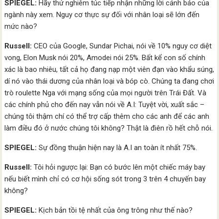
SPIEGEL:
Hãy thử nghiêm túc tiếp nhận những lời cảnh báo của
ngành này xem. Nguy cơ thực sự đối với nhân loại sẽ lớn đến
mức nào?
Russell:
CEO của Google, Sundar Pichai, nói về 10% nguy cơ diệt
vong, Elon Musk nói 20%, Amodei nói 25%. Bất kể con số chính
xác là bao nhiêu, tất cả họ đang nạp một viên đạn vào khẩu súng,
dí nó vào thái dương của nhân loại và bóp cò. Chúng ta đang chơi
trò roulette Nga với mạng sống của mọi người trên Trái Đất. Và
các chính phủ cho đến nay vẫn nói về A.I: Tuyệt vời, xuất sắc –
chúng tôi thậm chí có thể trợ cấp thêm cho các anh để các anh
làm điều đó ở nước chúng tôi không? Thật là điên rồ hết chỗ nói.
SPIEGEL:
Sự đồng thuận hiện nay là A.I an toàn ít nhất 75%.
Russell:
Tôi hỏi ngược lại: Bạn có bước lên một chiếc máy bay
nếu biết mình chỉ có cơ hội sống sót trong 3 trên 4 chuyến bay
không?
SPIEGEL:
Kịch bản tồi tệ nhất của ông trông như thế nào?