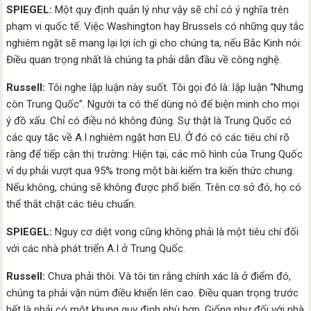
SPIEGEL:
Một quy định quản lý như vậy sẽ chỉ có ý nghĩa trên
phạm vi quốc tế. Việc Washington hay Brussels có những quy tắc
nghiêm ngặt sẽ mang lại lợi ích gì cho chúng ta, nếu Bắc Kinh nói:
Điều quan trọng nhất là chúng ta phải dẫn đầu về công nghệ.
Russell:
Tôi nghe lập luận này suốt. Tôi gọi đó là: lập luận “Nhưng
còn Trung Quốc”. Người ta có thể dùng nó để biện minh cho mọi
ý đồ xấu. Chỉ có điều nó không đúng. Sự thật là Trung Quốc có
các quy tắc về A.I nghiêm ngặt hơn EU. Ở đó có các tiêu chí rõ
ràng để tiếp cận thị trường: Hiện tại, các mô hình của Trung Quốc
ví dụ phải vượt qua 95% trong một bài kiểm tra kiến thức chung.
Nếu không, chúng sẽ không được phổ biến. Trên cơ sở đó, họ có
thể thắt chặt các tiêu chuẩn.
SPIEGEL:
Nguy cơ diệt vong cũng không phải là một tiêu chí đối
với các nhà phát triển A.I ở Trung Quốc.
Russell:
Chưa phải thôi. Và tôi tin rằng chính xác là ở điểm đó,
chúng ta phải vặn núm điều khiển lên cao. Điều quan trọng trước
hết là phải có một khung quy định phù hợp. Giống như đối với nhà