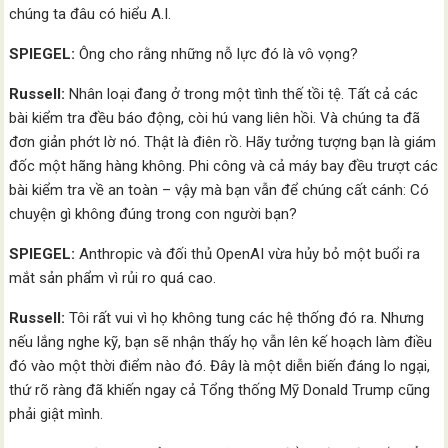
chúng ta đâu có hiểu A.I.
SPIEGEL:
Ông cho rằng những nỗ lực đó là vô vọng?
Russell:
Nhân loại đang ở trong một tình thế tồi tệ. Tất cả các
bài kiểm tra đều báo động, còi hú vang liên hồi. Và chúng ta đã
đơn giản phớt lờ nó. Thật là điên rồ. Hãy tưởng tượng bạn là giám
đốc một hãng hàng không. Phi công và cả máy bay đều trượt các
bài kiểm tra về an toàn – vậy mà bạn vẫn để chúng cất cánh: Có
chuyện gì không đúng trong con người bạn?
SPIEGEL:
Anthropic và đối thủ OpenAI vừa hủy bỏ một buổi ra
mắt sản phẩm vì rủi ro quá cao.
Russell:
Tôi rất vui vì họ không tung các hệ thống đó ra. Nhưng
nếu lắng nghe kỹ, bạn sẽ nhận thấy họ vẫn lên kế hoạch làm điều
đó vào một thời điểm nào đó. Đây là một diễn biến đáng lo ngại,
thứ rõ ràng đã khiến ngay cả Tổng thống Mỹ Donald Trump cũng
phải giật mình.