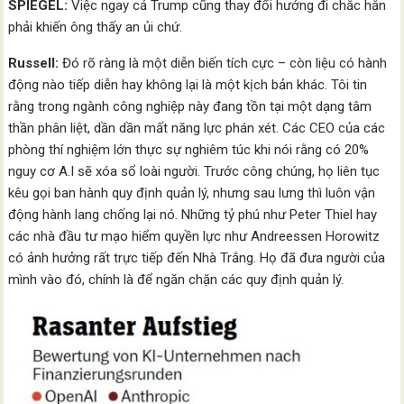
SPIEGEL:
Việc ngay cả Trump cũng thay đổi hướng đi chắc hẳn
phải khiến ông thấy an ủi chứ.
Russell:
Đó rõ ràng là một diễn biến tích cực – còn liệu có hành
động nào tiếp diễn hay không lại là một kịch bản khác. Tôi tin
rằng trong ngành công nghiệp này đang tồn tại một dạng tâm
thần phân liệt, dần dần mất năng lực phán xét. Các CEO của các
phòng thí nghiệm lớn thực sự nghiêm túc khi nói rằng có 20%
nguy cơ A.I sẽ xóa sổ loài người. Trước công chúng, họ liên tục
kêu gọi ban hành quy định quản lý, nhưng sau lưng thì luôn vận
động hành lang chống lại nó. Những tỷ phú như Peter Thiel hay
các nhà đầu tư mạo hiểm quyền lực như Andreessen Horowitz
có ảnh hưởng rất trực tiếp đến Nhà Trắng. Họ đã đưa người của
mình vào đó, chính là để ngăn chặn các quy định quản lý.