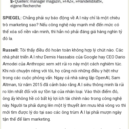
SPIEGEL:
Chẳng phải sự báo động về A.I này chỉ là một chiêu
trò marketing sao? Nếu công nghệ này mạnh mẽ đến mức có
thể xóa sổ nền văn minh, thì hẳn nó phải đáng giá hàng nghìn tỷ
đô la.
Russell:
Tôi thấy điều đó hoàn toàn không hợp lý chút nào. Các
nhà phát triển A.I như Demis Hassabis của Google hay CEO Dario
Amodei của Anthropic xem xét rủi ro này một cách nghiêm túc.
Khi nói chuyện riêng với tôi, họ cũng nói những điều y hệt như
trong các cuộc phỏng vấn. Ngay cả nhà sáng lập OpenAI, Sam
Altman, từ năm 2015 đã cảnh báo rằng A.I siêu thông minh là rủi
ro lớn nhất đối với sự tồn tại của nhân loại. Vào thời điểm đó,
ông ấy không hề có bất kỳ lợi ích tài chính nào trong công nghệ
này. Người ta phải dựng lên một lý thuyết âm mưu khá vòng vo thì
mới tìm được lý do tại sao các ông trùm A.I lại phải mượn ngày
tận thế để làm marketing.