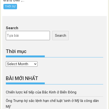
era is over”,...
THỜI SỰ
Search
Search
Thời mục
Thời
mục
BÀI MỚI NHẤT
Chiến lược kế tiếp của Bắc Kinh ở Biển Đông
Ông Trump ký sắc lệnh hạn chế luật ‘sinh ở Mỹ là công dân
Mỹ’