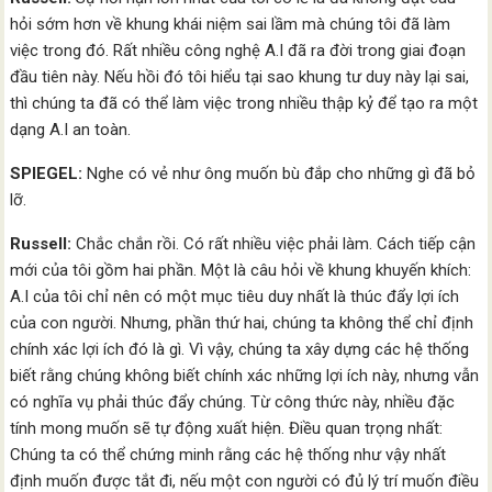
hỏi sớm hơn về khung khái niệm sai lầm mà chúng tôi đã làm
việc trong đó. Rất nhiều công nghệ A.I đã ra đời trong giai đoạn
đầu tiên này. Nếu hồi đó tôi hiểu tại sao khung tư duy này lại sai,
thì chúng ta đã có thể làm việc trong nhiều thập kỷ để tạo ra một
dạng A.I an toàn.
SPIEGEL:
Nghe có vẻ như ông muốn bù đắp cho những gì đã bỏ
lỡ.
Russell:
Chắc chắn rồi. Có rất nhiều việc phải làm. Cách tiếp cận
mới của tôi gồm hai phần. Một là câu hỏi về khung khuyến khích:
A.I của tôi chỉ nên có một mục tiêu duy nhất là thúc đẩy lợi ích
của con người. Nhưng, phần thứ hai, chúng ta không thể chỉ định
chính xác lợi ích đó là gì. Vì vậy, chúng ta xây dựng các hệ thống
biết rằng chúng không biết chính xác những lợi ích này, nhưng vẫn
có nghĩa vụ phải thúc đẩy chúng. Từ công thức này, nhiều đặc
tính mong muốn sẽ tự động xuất hiện. Điều quan trọng nhất:
Chúng ta có thể chứng minh rằng các hệ thống như vậy nhất
định muốn được tắt đi, nếu một con người có đủ lý trí muốn điều