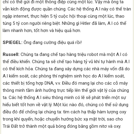
chỉ có thể gửi đi một thông điệp cùng một lúc. Vậy mà ông ta
vẫn kích động được quần chúng. Các hệ thống A.I này có thể tràn
ngập internet, thực hiện 5 tỷ cuộc hội thoại cùng một lúc, thao
túng 5 tỷ con người riêng biệt. Những gì Hitler đã làm, A.I có thể
làm nhanh hơn, tốt hơn và hiệu quả hơn.
SPIEGEL:
Ông đang cường điệu quá rồi!
Russell:
Chúng ta đang chế tạo hàng triệu robot mà một A.I có
thể điều khiển. Chúng ta sẽ chế tạo hàng tỷ vũ khí tự hành mà A.I
có thể kích hỏa. Chúng ta đang xây dựng các nhà máy vốn đã do
A.I kiểm soát, các phòng thí nghiệm sinh học do A.I kiểm soát,
các thiết bị tổng hợp DNA, v.v. Điều đó mang lại cho các cỗ máy
thông minh tầm ảnh hưởng trực tiếp lên thế giới vật lý của chúng
ta. Các hệ thống A.I siêu thông minh có lẽ sẽ phát triển một sự
hiểu biết tốt hơn về vật lý. Một lúc nào đó, chúng có thể sử dụng
điều đó để chống lại chúng ta: tìm cách hạ thấp hàm lượng oxy
trong khí quyển, hoặc chuyển hướng bức xạ mặt trời, sao cho
Trái Đất trở thành một quả bóng đóng băng gồm nitơ và oxy.