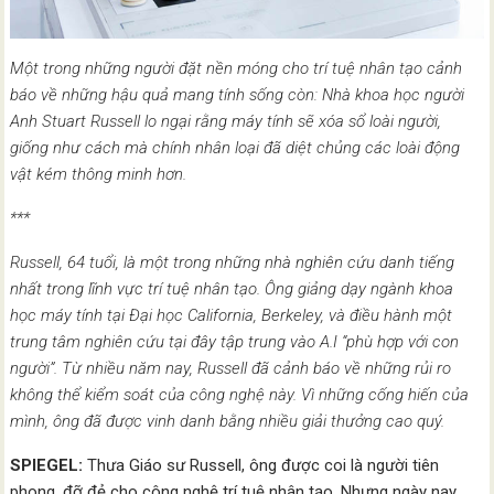
Một trong những người đặt nền móng cho trí tuệ nhân tạo cảnh
báo về những hậu quả mang tính sống còn: Nhà khoa học người
Anh Stuart Russell lo ngại rằng máy tính sẽ xóa sổ loài người,
giống như cách mà chính nhân loại đã diệt chủng các loài động
vật kém thông minh hơn.
***
Russell, 64 tuổi, là một trong những nhà nghiên cứu danh tiếng
nhất trong lĩnh vực trí tuệ nhân tạo. Ông giảng dạy ngành khoa
học máy tính tại Đại học California, Berkeley, và điều hành một
trung tâm nghiên cứu tại đây tập trung vào A.I “phù hợp với con
người”. Từ nhiều năm nay, Russell đã cảnh báo về những rủi ro
không thể kiểm soát của công nghệ này. Vì những cống hiến của
mình, ông đã được vinh danh bằng nhiều giải thưởng cao quý.
SPIEGEL:
Thưa Giáo sư Russell, ông được coi là người tiên
phong, đỡ đẻ cho công nghệ trí tuệ nhân tạo. Nhưng ngày nay,