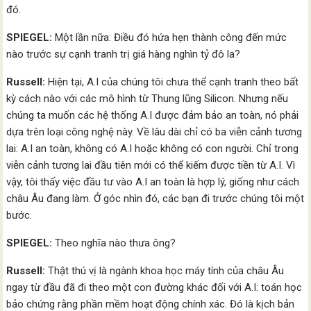
đó.
SPIEGEL:
Một lần nữa: Điều đó hứa hẹn thành công đến mức
nào trước sự cạnh tranh trị giá hàng nghìn tỷ đô la?
Russell:
Hiện tại, A.I của chúng tôi chưa thể cạnh tranh theo bất
kỳ cách nào với các mô hình từ Thung lũng Silicon. Nhưng nếu
chúng ta muốn các hệ thống A.I được đảm bảo an toàn, nó phải
dựa trên loại công nghệ này. Về lâu dài chỉ có ba viễn cảnh tương
lai: A.I an toàn, không có A.I hoặc không có con người. Chỉ trong
viễn cảnh tương lai đầu tiên mới có thể kiếm được tiền từ A.I. Vì
vậy, tôi thấy việc đầu tư vào A.I an toàn là hợp lý, giống như cách
châu Âu đang làm. Ở góc nhìn đó, các bạn đi trước chúng tôi một
bước.
SPIEGEL:
Theo nghĩa nào thưa ông?
Russell:
Thật thú vị là ngành khoa học máy tính của châu Âu
ngay từ đầu đã đi theo một con đường khác đối với A.I: toán học
bảo chứng rằng phần mềm hoạt động chính xác. Đó là kịch bản