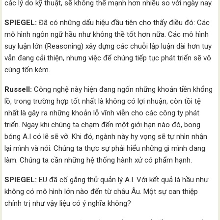
các lý do kỹ thuật, sẽ không thể mạnh hơn nhiều so với ngày nay.
SPIEGEL:
Đã có những dấu hiệu đầu tiên cho thấy điều đó: Các
mô hình ngôn ngữ hầu như không thề tốt hơn nữa. Các mô hình
suy luận lớn (Reasoning) xây dựng các chuỗi lập luận dài hơn tuy
vẫn đang cải thiện, nhưng việc để chúng tiếp tục phát triển sẽ vô
cùng tốn kém.
Russell:
Công nghệ này hiện đang ngốn những khoản tiền khổng
lồ, trong trường hợp tốt nhất là không có lợi nhuận, còn tồi tệ
nhất là gây ra những khoản lỗ vĩnh viễn cho các công ty phát
triển. Ngay khi chúng ta chạm đến một giới hạn nào đó, bong
bóng A.I có lẽ sẽ vỡ. Khi đó, ngành này hy vọng sẽ tự nhìn nhận
lại mình và nói: Chúng ta thực sự phải hiểu những gì mình đang
làm. Chúng ta cần những hệ thống hành xử có phẩm hạnh.
SPIEGEL:
EU đã cố gắng thử quản lý A.I. Với kết quả là hầu như
không có mô hình lớn nào đến từ châu Âu. Một sự can thiệp
chính trị như vậy liệu có ý nghĩa không?