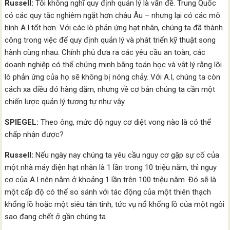
Russell:
Tôi không nghĩ quy định quản lý là vấn đề. Trung Quốc
có các quy tắc nghiêm ngặt hơn châu Âu – nhưng lại có các mô
hình A.I tốt hơn. Với các lò phản ứng hạt nhân, chúng ta đã thành
công trong việc để quy định quản lý và phát triển kỹ thuật song
hành cùng nhau. Chính phủ đưa ra các yêu cầu an toàn, các
doanh nghiệp có thể chứng minh bằng toán học và vật lý rằng lõi
lò phản ứng của họ sẽ không bị nóng chảy. Với A.I, chúng ta còn
cách xa điều đó hàng dặm, nhưng về cơ bản chúng ta cần một
chiến lược quản lý tương tự như vậy.
SPIEGEL:
Theo ông, mức độ nguy cơ diệt vong nào là có thể
chấp nhận được?
Russell:
Nếu ngày nay chúng ta yêu cầu nguy cơ gặp sự cố của
một nhà máy điện hạt nhân là 1 lần trong 10 triệu năm, thì nguy
cơ của A.I nên nằm ở khoảng 1 lần trên 100 triệu năm. Đó sẽ là
một cấp độ có thể so sánh với tác động của một thiên thạch
khổng lồ hoặc một siêu tân tinh, tức vụ nổ khổng lồ của một ngôi
sao đang chết ở gần chúng ta.