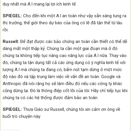
duy nhất mà A.I mang lại lợi ích kinh tế.
SPIEGEL:
Cho đến khi một A.I an toàn như vậy sẵn sàng tung ra
thị trường, thế giới theo dự báo của ông có lẽ đã tận thế từ lâu
rồi.
Russell:
Để đạt được các bảo chứng an toàn cần thiết có thể dễ
dàng mất một thập kỷ. Chúng ta cần một giai đoạn mà ở đó
chúng ta không tiếp tục nâng cao năng lực của A.I nữa. Thay vào
đó, chúng ta tận dụng tất cả các ứng dụng có ý nghĩa kinh tế với
lượng A.I mà chúng ta đang có, bấm nút tạm dừng ở một mức
độ nào đó và tập trung làm việc về vấn đề an toàn. Google và
Anthropic đã nói rằng họ sẽ làm điều đó nếu các công ty khác
cũng dừng lại. Đó là thông điệp cốt lõi của tôi: Hãy chỉ tiếp tục khi
chúng ta có các hệ thống được đảm bảo an toàn.
SPIEGEL:
Thưa Giáo sư Russell, chúng tôi xin cảm ơn ông về
buổi trò chuyện này.