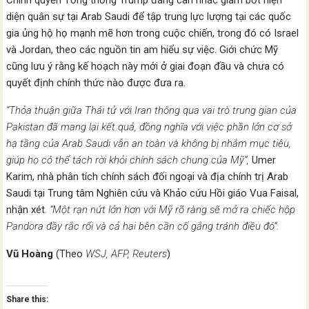
Chính quyền Tổng thống Trump đang cân nhắc giảm bớt hiện
diện quân sự tại Arab Saudi để tập trung lực lượng tại các quốc
gia ủng hộ họ mạnh mẽ hơn trong cuộc chiến, trong đó có Israel
và Jordan, theo các nguồn tin am hiểu sự việc. Giới chức Mỹ
cũng lưu ý rằng kế hoạch này mới ở giai đoạn đầu và chưa có
quyết định chính thức nào được đưa ra.
“Thỏa thuận giữa Thái tử với Iran thông qua vai trò trung gian của
Pakistan đã mang lại kết quả, đồng nghĩa với việc phần lớn cơ sở
hạ tầng của Arab Saudi vẫn an toàn và không bị nhắm mục tiêu,
giúp họ có thể tách rời khỏi chính sách chung của Mỹ”,
Umer
Karim, nhà phân tích chính sách đối ngoại và địa chính trị Arab
Saudi tại Trung tâm Nghiên cứu và Khảo cứu Hồi giáo Vua Faisal,
nhận xét
. “Một rạn nứt lớn hơn với Mỹ rõ ràng sẽ mở ra chiếc hộp
Pandora đầy rắc rối và cả hai bên cần cố gắng tránh điều đó”.
Vũ Hoàng
(Theo
WSJ, AFP, Reuters
)
Share this: