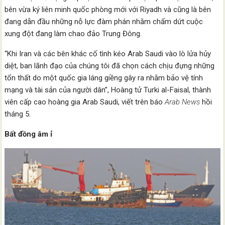
bên vừa ký liên minh quốc phòng mới với Riyadh và cũng là bên
đang dẫn đầu những nỗ lực đàm phán nhằm chấm dứt cuộc
xung đột đang làm chao đảo Trung Đông.
“Khi Iran và các bên khác cố tình kéo Arab Saudi vào lò lửa hủy
diệt, ban lãnh đạo của chúng tôi đã chọn cách chịu đựng những
tổn thất do một quốc gia láng giềng gây ra nhằm bảo vệ tính
mạng và tài sản của người dân”, Hoàng tử Turki al-Faisal, thành
viên cấp cao hoàng gia Arab Saudi, viết trên báo
Arab News
hồi
tháng 5.
Bất đồng âm ỉ