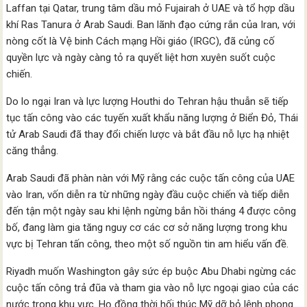
Laffan tại Qatar, trung tâm dầu mỏ Fujairah ở UAE và tổ hợp dầu
khí Ras Tanura ở Arab Saudi. Ban lãnh đạo cứng rắn của Iran, với
nòng cốt là Vệ binh Cách mạng Hồi giáo (IRGC), đã củng cố
quyền lực và ngày càng tỏ ra quyết liệt hơn xuyên suốt cuộc
chiến.
Do lo ngại Iran và lực lượng Houthi do Tehran hậu thuẫn sẽ tiếp
tục tấn công vào các tuyến xuất khẩu năng lượng ở Biển Đỏ, Thái
tử Arab Saudi đã thay đổi chiến lược và bắt đầu nỗ lực hạ nhiệt
căng thẳng.
Arab Saudi đã phàn nàn với Mỹ rằng các cuộc tấn công của UAE
vào Iran, vốn diễn ra từ những ngày đầu cuộc chiến và tiếp diễn
đến tận một ngày sau khi lệnh ngừng bắn hồi tháng 4 được công
bố, đang làm gia tăng nguy cơ các cơ sở năng lượng trong khu
vực bị Tehran tấn công, theo một số nguồn tin am hiểu vấn đề.
Riyadh muốn Washington gây sức ép buộc Abu Dhabi ngừng các
cuộc tấn công trả đũa và tham gia vào nỗ lực ngoại giao của các
nước trong khu vực. Họ đồng thời hối thúc Mỹ dỡ bỏ lệnh phong