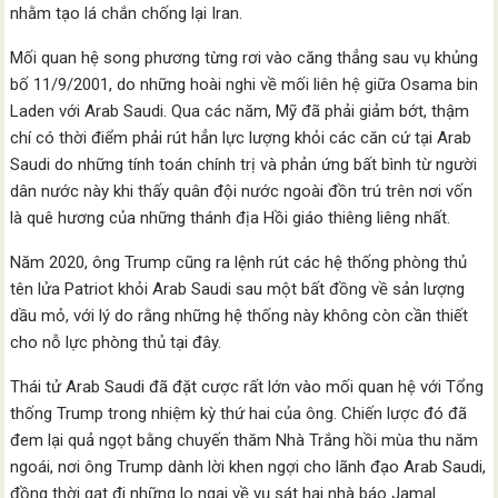
nhằm tạo lá chắn chống lại Iran.
Mối quan hệ song phương từng rơi vào căng thẳng sau vụ khủng
bố 11/9/2001, do những hoài nghi về mối liên hệ giữa Osama bin
Laden với Arab Saudi. Qua các năm, Mỹ đã phải giảm bớt, thậm
chí có thời điểm phải rút hẳn lực lượng khỏi các căn cứ tại Arab
Saudi do những tính toán chính trị và phản ứng bất bình từ người
dân nước này khi thấy quân đội nước ngoài đồn trú trên nơi vốn
là quê hương của những thánh địa Hồi giáo thiêng liêng nhất.
Năm 2020, ông Trump cũng ra lệnh rút các hệ thống phòng thủ
tên lửa Patriot khỏi Arab Saudi sau một bất đồng về sản lượng
dầu mỏ, với lý do rằng những hệ thống này không còn cần thiết
cho nỗ lực phòng thủ tại đây.
Thái tử Arab Saudi đã đặt cược rất lớn vào mối quan hệ với Tổng
thống Trump trong nhiệm kỳ thứ hai của ông. Chiến lược đó đã
đem lại quả ngọt bằng chuyến thăm Nhà Trắng hồi mùa thu năm
ngoái, nơi ông Trump dành lời khen ngợi cho lãnh đạo Arab Saudi,
đồng thời gạt đi những lo ngại về vụ sát hại nhà báo Jamal