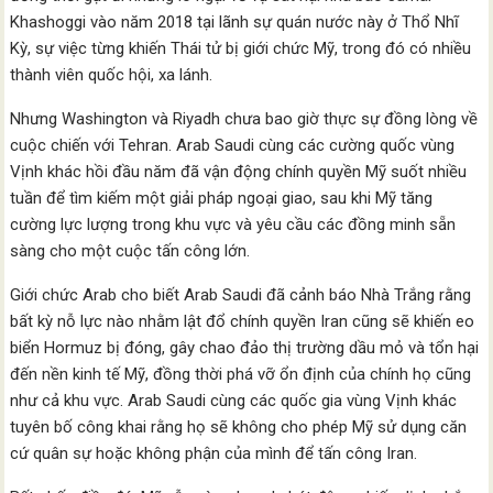
Khashoggi vào năm 2018 tại lãnh sự quán nước này ở Thổ Nhĩ
Kỳ, sự việc từng khiến Thái tử bị giới chức Mỹ, trong đó có nhiều
thành viên quốc hội, xa lánh.
Nhưng Washington và Riyadh chưa bao giờ thực sự đồng lòng về
cuộc chiến với Tehran. Arab Saudi cùng các cường quốc vùng
Vịnh khác hồi đầu năm đã vận động chính quyền Mỹ suốt nhiều
tuần để tìm kiếm một giải pháp ngoại giao, sau khi Mỹ tăng
cường lực lượng trong khu vực và yêu cầu các đồng minh sẵn
sàng cho một cuộc tấn công lớn.
Giới chức Arab cho biết Arab Saudi đã cảnh báo Nhà Trắng rằng
bất kỳ nỗ lực nào nhằm lật đổ chính quyền Iran cũng sẽ khiến eo
biển Hormuz bị đóng, gây chao đảo thị trường dầu mỏ và tổn hại
đến nền kinh tế Mỹ, đồng thời phá vỡ ổn định của chính họ cũng
như cả khu vực. Arab Saudi cùng các quốc gia vùng Vịnh khác
tuyên bố công khai rằng họ sẽ không cho phép Mỹ sử dụng căn
cứ quân sự hoặc không phận của mình để tấn công Iran.