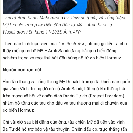
Thái tử Arab Saudi Mohammed bin Salman (phải) và Tổng thống
Mỹ Donald Trump tại Diễn đàn Đầu tư Mỹ – Arab Saudi ở
Washington hồi tháng 11/2025. Ảnh: AFP
Theo các bình luận viên của
The Australian
, những gì diễn ra cho
thấy mối quan hệ Mỹ – Arab Saudi đang trải qua biến động
nghiêm trọng và mọi thứ bắt đầu bùng nổ từ eo biển Hormuz.
Nguồn cơn rạn nứt
Hồi đầu tháng 5, Tổng thống Mỹ Donald Trump đã khiến các quốc
gia vùng Vịnh, trong đó có cả Arab Saudi, bất ngờ khi thông báo
trên mạng xã hội về chiến dịch Dự án Tự do (Project Freedom)
nhằm hộ tống các tàu chở dầu và tàu thương mại di chuyển qua
eo biển Hormuz.
Chỉ vài giờ sau bài đăng của ông, tàu chiến Mỹ đã tiến vào vịnh
Ba Tư để hỗ trợ bảo vệ tàu thuyền. Chiến đấu cơ, trực thăng tấn