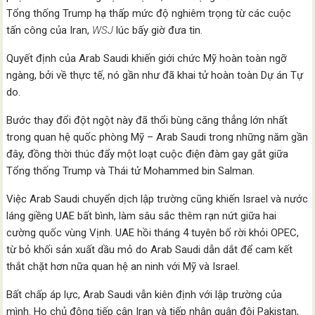
Tổng thống Trump hạ thấp mức độ nghiêm trọng từ các cuộc
tấn công của Iran,
WSJ
lúc bấy giờ đưa tin.
Quyết định của Arab Saudi khiến giới chức Mỹ hoàn toàn ngỡ
ngàng, bởi về thực tế, nó gần như đã khai tử hoàn toàn Dự án Tự
do.
Bước thay đổi đột ngột này đã thổi bùng căng thẳng lớn nhất
trong quan hệ quốc phòng Mỹ – Arab Saudi trong những năm gần
đây, đồng thời thúc đẩy một loạt cuộc điện đàm gay gắt giữa
Tổng thống Trump và Thái tử Mohammed bin Salman.
Việc Arab Saudi chuyển dịch lập trường cũng khiến Israel và nước
láng giềng UAE bất bình, làm sâu sắc thêm rạn nứt giữa hai
cường quốc vùng Vịnh. UAE hồi tháng 4 tuyên bố rời khỏi OPEC,
từ bỏ khối sản xuất dầu mỏ do Arab Saudi dẫn dắt để cam kết
thắt chặt hơn nữa quan hệ an ninh với Mỹ và Israel.
Bất chấp áp lực, Arab Saudi vẫn kiên định với lập trường của
mình. Họ chủ động tiếp cận Iran và tiếp nhận quân đội Pakistan,