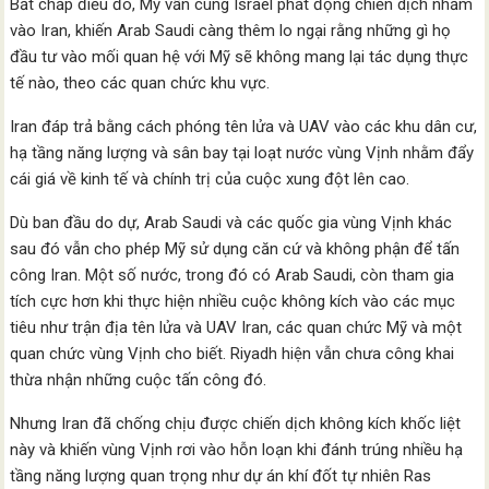
Bất chấp điều đó, Mỹ vẫn cùng Israel phát động chiến dịch nhắm
vào Iran, khiến Arab Saudi càng thêm lo ngại rằng những gì họ
đầu tư vào mối quan hệ với Mỹ sẽ không mang lại tác dụng thực
tế nào, theo các quan chức khu vực.
Iran đáp trả bằng cách phóng tên lửa và UAV vào các khu dân cư,
hạ tầng năng lượng và sân bay tại loạt nước vùng Vịnh nhằm đẩy
cái giá về kinh tế và chính trị của cuộc xung đột lên cao.
Dù ban đầu do dự, Arab Saudi và các quốc gia vùng Vịnh khác
sau đó vẫn cho phép Mỹ sử dụng căn cứ và không phận để tấn
công Iran. Một số nước, trong đó có Arab Saudi, còn tham gia
tích cực hơn khi thực hiện nhiều cuộc không kích vào các mục
tiêu như trận địa tên lửa và UAV Iran, các quan chức Mỹ và một
quan chức vùng Vịnh cho biết. Riyadh hiện vẫn chưa công khai
thừa nhận những cuộc tấn công đó.
Nhưng Iran đã chống chịu được chiến dịch không kích khốc liệt
này và khiến vùng Vịnh rơi vào hỗn loạn khi đánh trúng nhiều hạ
tầng năng lượng quan trọng như dự án khí đốt tự nhiên Ras