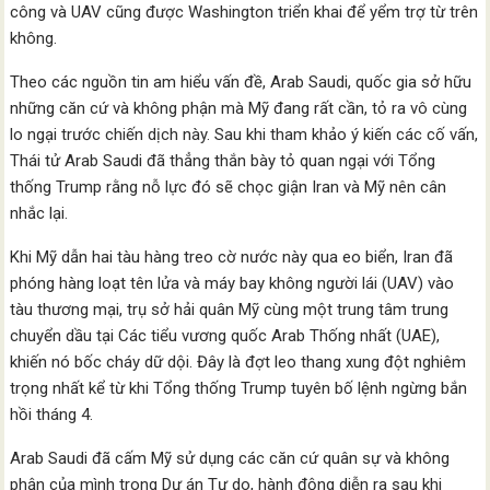
công và UAV cũng được Washington triển khai để yểm trợ từ trên
không.
Theo các nguồn tin am hiểu vấn đề, Arab Saudi, quốc gia sở hữu
những căn cứ và không phận mà Mỹ đang rất cần, tỏ ra vô cùng
lo ngại trước chiến dịch này. Sau khi tham khảo ý kiến các cố vấn,
Thái tử Arab Saudi đã thẳng thắn bày tỏ quan ngại với Tổng
thống Trump rằng nỗ lực đó sẽ chọc giận Iran và Mỹ nên cân
nhắc lại.
Khi Mỹ dẫn hai tàu hàng treo cờ nước này qua eo biển, Iran đã
phóng hàng loạt tên lửa và máy bay không người lái (UAV) vào
tàu thương mại, trụ sở hải quân Mỹ cùng một trung tâm trung
chuyển dầu tại Các tiểu vương quốc Arab Thống nhất (UAE),
khiến nó bốc cháy dữ dội. Đây là đợt leo thang xung đột nghiêm
trọng nhất kể từ khi Tổng thống Trump tuyên bố lệnh ngừng bắn
hồi tháng 4.
Arab Saudi đã cấm Mỹ sử dụng các căn cứ quân sự và không
phận của mình trong Dự án Tự do, hành động diễn ra sau khi