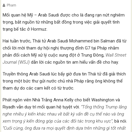
Pham
Mối quan hệ Mỹ – Arab Saudi được cho là đang rạn nứt nghiêm
trọng, bắt nguồn từ những bất đồng trong việc giải quyết tình
trạng bế tắc ở Hormuz.
Hai tuần trước, Thái tử Arab Saudi Mohammed bin Salman đã từ
chối lời mời tham dự hội nghị thượng đỉnh G7 tại Pháp nhằm
phản đối cách Mỹ xử lý cuộc xung đột ở Trung Đông,
Wall Street
Journal (WSJ)
dẫn lời các nguồn tin am hiểu vấn đề cho hay.
Truyền thông Arab Saudi lúc bấy giờ đưa tin Thái tử đã giải thích
trong một bức thư gửi nước chủ nhà Pháp rằng ông không thể
tham dự do các cam kết có từ trước.
Phát ngôn viên Nhà Trắng Anna Kelly cho biết Washington và
Riyadh vẫn duy trì mối quan hệ tuyệt vời.
“Tổng thống Trump lắng
nghe nhiều ý kiến khác nhau về bất kỳ vấn đề cụ thể nào và ông
xem trọng ý kiến đóng góp của các đối tác trong khu vực”,
bà nói.
“Cuối cùng, ông đưa ra mọi quyết định dựa trên những gì tốt nhất