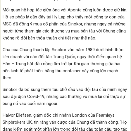
Mối quan hệ hợp tác giữa ông với Aponte cũng luôn được giữ kín.
Hồ sơ pháp lý gần đây tại Hy Lạp cho thấy một công ty con của
MSC đã đồng ý mua cổ phần của Sinokor, nhưng ngay cả những
người từng tham gia các thương vụ mua bán tàu với Chung cũng
không rõ đôi bên thỏa thuận chi tiết như thế nào.
Cha của Chung thành lập Sinokor vào năm 1989 dưới hình thức
liên doanh với các đối tác Trung Quốc, ngay thời điểm quan hệ
Hàn – Trung bắt đầu nồng ấm trở lại. Khi giao thương giữa hai
nền kinh tế phát triển, hãng tàu container này cũng lớn mạnh
theo.
Sinokor đã bổ sung thêm tàu chở dầu vào đội tàu của mình ngay
sau đại dịch Covid-19, nhưng các thương vụ mua lại chỉ thực sự
bùng nổ vào cuối năm ngoái.
Halvor Ellefsen, giám đốc chi nhánh London của Fearnleys
Shipbrokers UK, tin rằng ván cược của Chung đã thành công. “Họ
đang kiểm soát một phần lớn trong đội tàu dầu toàn cầu, tạo tác