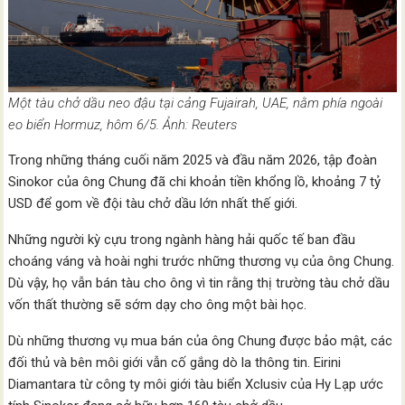
Một tàu chở dầu neo đậu tại cảng Fujairah, UAE, nằm phía ngoài
eo biển Hormuz, hôm 6/5. Ảnh: Reuters
Trong những tháng cuối năm 2025 và đầu năm 2026, tập đoàn
Sinokor của ông Chung đã chi khoản tiền khổng lồ, khoảng 7 tỷ
USD để gom về đội tàu chở dầu lớn nhất thế giới.
Những người kỳ cựu trong ngành hàng hải quốc tế ban đầu
choáng váng và hoài nghi trước những thương vụ của ông Chung.
Dù vậy, họ vẫn bán tàu cho ông vì tin rằng thị trường tàu chở dầu
vốn thất thường sẽ sớm dạy cho ông một bài học.
Dù những thương vụ mua bán của ông Chung được bảo mật, các
đối thủ và bên môi giới vẫn cố gắng dò la thông tin. Eirini
Diamantara từ công ty môi giới tàu biển Xclusiv của Hy Lạp ước