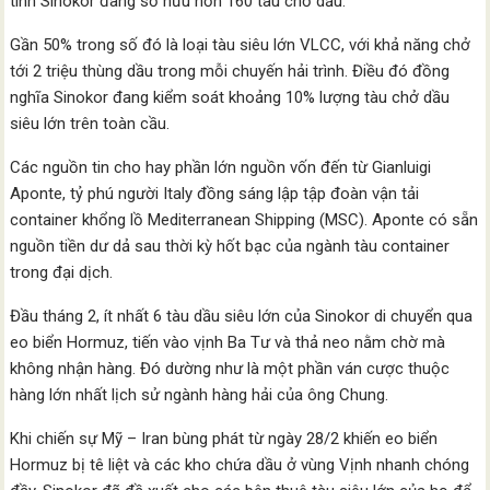
tính Sinokor đang sở hữu hơn 160 tàu chở dầu.
Gần 50% trong số đó là loại tàu siêu lớn VLCC, với khả năng chở
tới 2 triệu thùng dầu trong mỗi chuyến hải trình. Điều đó đồng
nghĩa Sinokor đang kiểm soát khoảng 10% lượng tàu chở dầu
siêu lớn trên toàn cầu.
Các nguồn tin cho hay phần lớn nguồn vốn đến từ Gianluigi
Aponte, tỷ phú người Italy đồng sáng lập tập đoàn vận tải
container khổng lồ Mediterranean Shipping (MSC). Aponte có sẵn
nguồn tiền dư dả sau thời kỳ hốt bạc của ngành tàu container
trong đại dịch.
Đầu tháng 2, ít nhất 6 tàu dầu siêu lớn của Sinokor di chuyển qua
eo biển Hormuz, tiến vào vịnh Ba Tư và thả neo nằm chờ mà
không nhận hàng. Đó dường như là một phần ván cược thuộc
hàng lớn nhất lịch sử ngành hàng hải của ông Chung.
Khi chiến sự Mỹ – Iran bùng phát từ ngày 28/2 khiến eo biển
Hormuz bị tê liệt và các kho chứa dầu ở vùng Vịnh nhanh chóng