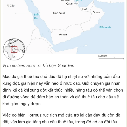
Vị trí eo biển Hormuz. Đồ họa: Guardian
Mặc dù giá thuê tàu chở dầu đã hạ nhiệt so với những tuần đầu
xung đột, giá hiện nay vẫn neo ở mức cao. Giới chuyên gia nhận
định, kể cả khi xung đột kết thúc, nhiều hãng tàu có thể vẫn chọn
đi đường vòng để đảm bảo an toàn và giá thuê tàu chở dầu sẽ
khó giảm ngay được.
Việc eo biển Hormuz rục rịch mở cửa trở lại gần đây, dù còn dè
dặt, vẫn làm gia tăng nhu cầu thuê tàu, trong đó có cả đội tàu