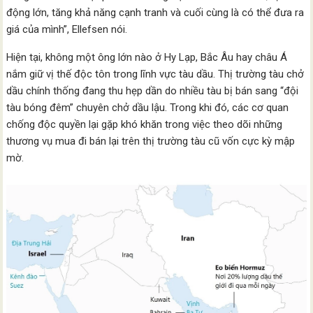
động lớn, tăng khả năng cạnh tranh và cuối cùng là có thể đưa ra
giá của mình”, Ellefsen nói.
Hiện tại, không một ông lớn nào ở Hy Lạp, Bắc Âu hay châu Á
nắm giữ vị thế độc tôn trong lĩnh vực tàu dầu. Thị trường tàu chở
dầu chính thống đang thu hẹp dần do nhiều tàu bị bán sang “đội
tàu bóng đêm” chuyên chở dầu lậu. Trong khi đó, các cơ quan
chống độc quyền lại gặp khó khăn trong việc theo dõi những
thương vụ mua đi bán lại trên thị trường tàu cũ vốn cực kỳ mập
mờ.