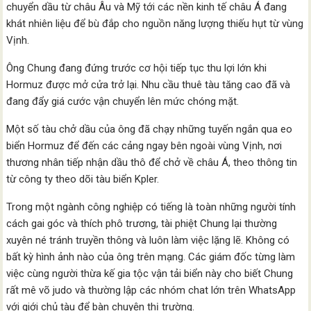
chuyển dầu từ châu Âu và Mỹ tới các nền kinh tế châu Á đang
khát nhiên liệu để bù đắp cho nguồn năng lượng thiếu hụt từ vùng
Vịnh.
Ông Chung đang đứng trước cơ hội tiếp tục thu lợi lớn khi
Hormuz được mở cửa trở lại. Nhu cầu thuê tàu tăng cao đã và
đang đẩy giá cước vận chuyển lên mức chóng mặt.
Một số tàu chở dầu của ông đã chạy những tuyến ngắn qua eo
biển Hormuz để đến các cảng ngay bên ngoài vùng Vịnh, nơi
thương nhân tiếp nhận dầu thô để chở về châu Á, theo thông tin
từ công ty theo dõi tàu biển Kpler.
Trong một ngành công nghiệp có tiếng là toàn những người tính
cách gai góc và thích phô trương, tài phiệt Chung lại thường
xuyên né tránh truyền thông và luôn làm việc lặng lẽ. Không có
bất kỳ hình ảnh nào của ông trên mạng. Các giám đốc từng làm
việc cùng người thừa kế gia tộc vận tải biển này cho biết Chung
rất mê võ judo và thường lập các nhóm chat lớn trên WhatsApp
với giới chủ tàu để bàn chuyện thị trường.