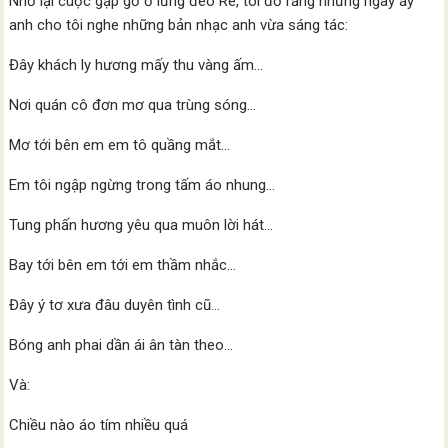
Nhớ lại cuộc gặp gỡ ở lưng đèo Re, tôi đồ rằng những ngày ấy
anh cho tôi nghe những bản nhạc anh vừa sáng tác:
Đây khách ly hương mấy thu vàng ấm…
Nơi quán cô đơn mơ qua trùng sóng…
Mơ tới bên em em tô quầng mắt…
Em tôi ngập ngừng trong tấm áo nhung…
Tung phấn hương yêu qua muôn lời hát…
Bay tới bên em tới em thầm nhắc…
Đây ý tơ xưa đâu duyên tình cũ…
Bóng anh phai dần ái ân tàn theo…
Và:
Chiều nào áo tím nhiều quá