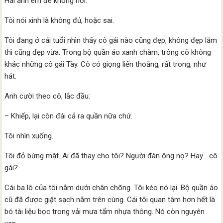
Hai anh em đè không nổi.
Tôi nói xinh là không đủ, hoặc sai.
Tôi đang ở cái tuổi nhìn thấy cô gái nào cũng đẹp, không đẹp lắm
thì cũng đẹp vừa. Trong bộ quần áo xanh chàm, trông cô không
khác những cô gái Tày. Cô có giọng liến thoắng, rất trong, như
hát.
Anh cười theo cô, lắc đầu:
– Khiếp, lại còn đái cả ra quần nữa chứ.
Tôi nhìn xuống.
Tôi đỏ bừng mặt. Ai đã thay cho tôi? Người đàn ông nọ? Hay… cô
gái?
Cái ba lô của tôi nằm dưới chân chõng. Tôi kéo nó lại. Bộ quần áo
cũ đã được giặt sạch nằm trên cùng. Cái tôi quan tâm hơn hết là
bó tài liệu bọc trong vải mưa tẩm nhựa thông. Nó còn nguyên