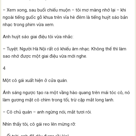
– Xem xong, sau buổi chiếu muộn – tôi mơ màng nhớ lại – khi
ngoài tiếng guốc gỗ khua trên vỉa hè đêm là tiếng huýt sáo bản
nhạc trong phim vừa xem.
Anh huýt sáo giai điệu tôi vừa nhắc:
– Tuyệt. Người Hà Nội rất có khiếu âm nhạc. Không thế thì làm
sao nhớ được một giai điệu vừa mới nghe.
4
Một cô gái xuất hiện ở cửa quán.
Ánh sáng ngược tạo ra một vầng hào quang trên mái tóc cô, nó
làm gương mặt cô chìm trong tối, trừ cặp mắt long lanh.
– Cô chủ quán – anh ngừng nói, mắt tươi rói.
Nhìn thấy tôi, cô gái reo lên mừng rỡ: