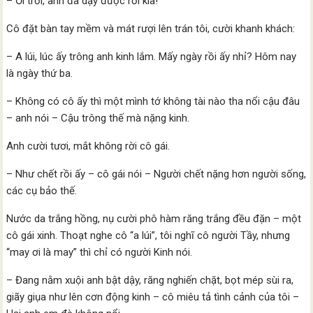
– Ối trời, anh đã dậy được rồi kìa!
Cô đặt bàn tay mềm và mát rượi lên trán tôi, cười khanh khách:
– A lúi, lúc ấy trông anh kinh lắm. Mấy ngày rồi ấy nhỉ? Hôm nay
là ngày thứ ba.
– Không có cô ấy thì một mình tớ không tài nào tha nổi cậu đâu
– anh nói – Cậu trông thế mà nặng kinh.
Anh cười tươi, mắt không rời cô gái.
– Như chết rồi ấy – cô gái nói – Người chết nặng hơn người sống,
các cụ bảo thế.
Nước da trắng hồng, nụ cười phô hàm răng trắng đều đặn – một
cô gái xinh. Thoạt nghe cô “a lúi”, tôi nghĩ cô người Tầy, nhưng
“may ơi là may” thì chỉ có người Kinh nói.
– Đang nằm xuội anh bật dậy, răng nghiến chặt, bọt mép sùi ra,
giãy giụa như lên cơn động kinh – cô miêu tả tình cảnh của tôi –