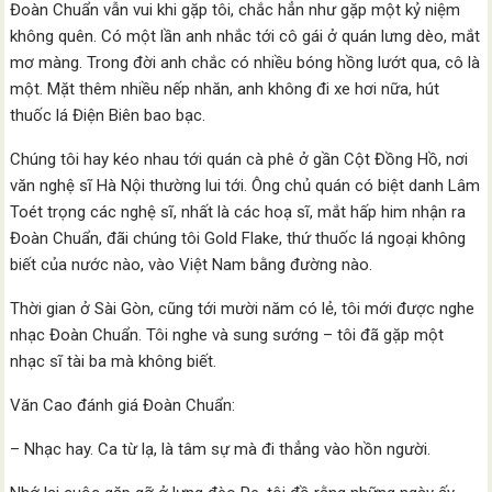
Đoàn Chuẩn vẫn vui khi gặp tôi, chắc hẳn như gặp một kỷ niệm
không quên. Có một lần anh nhắc tới cô gái ở quán lưng dèo, mắt
mơ màng. Trong đời anh chắc có nhiều bóng hồng lướt qua, cô là
một. Mặt thêm nhiều nếp nhăn, anh không đi xe hơi nữa, hút
thuốc lá Điện Biên bao bạc.
Chúng tôi hay kéo nhau tới quán cà phê ở gần Cột Đồng Hồ, nơi
văn nghệ sĩ Hà Nội thường lui tới. Ông chủ quán có biệt danh Lâm
Toét trọng các nghệ sĩ, nhất là các hoạ sĩ, mắt hấp him nhận ra
Đoàn Chuẩn, đãi chúng tôi Gold Flake, thứ thuốc lá ngoại không
biết của nước nào, vào Việt Nam bằng đường nào.
Thời gian ở Sài Gòn, cũng tới mười năm có lẻ, tôi mới được nghe
nhạc Đoàn Chuẩn. Tôi nghe và sung sướng – tôi đã gặp một
nhạc sĩ tài ba mà không biết.
Văn Cao đánh giá Đoàn Chuẩn:
– Nhạc hay. Ca từ lạ, là tâm sự mà đi thẳng vào hồn người.