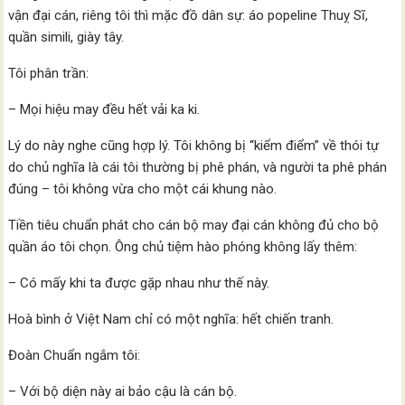
vận đại cán, riêng tôi thì mặc đồ dân sự: áo popeline Thuỵ Sĩ,
quần simili, giày tây.
Tôi phân trần:
– Mọi hiệu may đều hết vải ka ki.
Lý do này nghe cũng hợp lý. Tôi không bị “kiểm điểm” về thói tự
do chủ nghĩa là cái tôi thường bị phê phán, và người ta phê phán
đúng – tôi không vừa cho một cái khung nào.
Tiền tiêu chuẩn phát cho cán bộ may đại cán không đủ cho bộ
quần áo tôi chọn. Ông chủ tiệm hào phóng không lấy thêm:
– Có mấy khi ta được gặp nhau như thế này.
Hoà bình ở Việt Nam chỉ có một nghĩa: hết chiến tranh.
Đoàn Chuẩn ngắm tôi:
– Với bộ diện này ai bảo cậu là cán bộ.