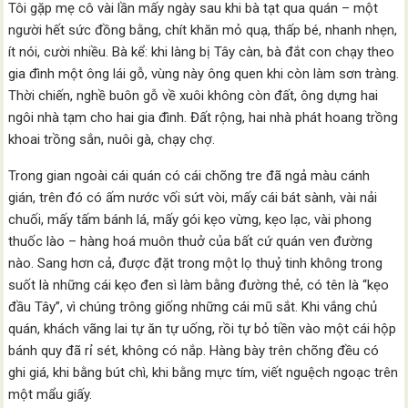
Tôi gặp mẹ cô vài lần mấy ngày sau khi bà tạt qua quán – một
người hết sức đồng bằng, chít khăn mỏ quạ, thấp bé, nhanh nhẹn,
ít nói, cười nhiều. Bà kể: khi làng bị Tây càn, bà đắt con chạy theo
gia đình một ông lái gỗ, vùng này ông quen khi còn làm sơn tràng.
Thời chiến, nghề buôn gỗ về xuôi không còn đất, ông dựng hai
ngôi nhà tạm cho hai gia đình. Đất rộng, hai nhà phát hoang trồng
khoai trồng sắn, nuôi gà, chạy chợ.
Trong gian ngoài cái quán có cái chõng tre đã ngả màu cánh
gián, trên đó có ấm nước vối sứt vòi, mấy cái bát sành, vài nải
chuối, mấy tấm bánh lá, mấy gói kẹo vừng, kẹo lạc, vài phong
thuốc lào – hàng hoá muôn thuở của bất cứ quán ven đường
nào. Sang hơn cả, được đặt trong một lọ thuỷ tinh không trong
suốt là những cái kẹo đen sì làm bằng đường thẻ, có tên là “kẹo
đầu Tây”, vì chúng trông giống những cái mũ sắt. Khi vắng chủ
quán, khách vãng lai tự ăn tự uống, rồi tự bỏ tiền vào một cái hộp
bánh quy đã rỉ sét, không có nắp. Hàng bày trên chõng đều có
ghi giá, khi bằng bút chì, khi bằng mực tím, viết nguệch ngoạc trên
một mẩu giấy.