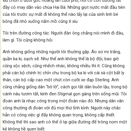
xíu chôn ở dưới gốc hoàng lan cuối phố, nơi có con đường tắt
đầy cỏ may dẫn vào chùa Hai Bà. Những giọt nước mắt đầu tiên
của tôi trước sự mất đi không thể nào lấy lại của sinh linh bé
bỏng đã nhỏ xuống nấm mồ cũng tí xíu.
Tôi trên đường công tác. Người đàn ông chẳng nói mình đi đâu,
làm gì. Tôi cũng không hỏi.
Anh không giống những người tôi thường gặp. Áo sơ mi trắng,
quần ka ki, sạch sẽ. Như thế anh không thể là bộ đội, bao giờ
cũng xộc xệch, cũng nhếch nhác, không nhiều thì ít. Cũng không
phải cán bộ chính trị chỉn chu trong bộ ka ki với cái xà cột bất ly
thân, cán bộ cấp cao một chút còn cưỡi xe đạp Sterling. Anh
cũng chẳng giống dân “bờ lờ”, cách gọi tắt dân buôn lậu, trong bộ
cánh nâu tươm tất, kính đen Stigmal gọn gàng trên sống mũi. Tôi
đoán anh là nhạc công trong một đoàn nào đó. Nhưng dân văn
công thường đi đoàn với đủ mọi thứ lỉnh kỉnh. Người này chắc
hẳn có công việc gì đấy không quan trọng, không cấp thiết.
Không thế thì sao anh có thể ở lại giữa đường để trông nom một
kẻ không hề quen biết.