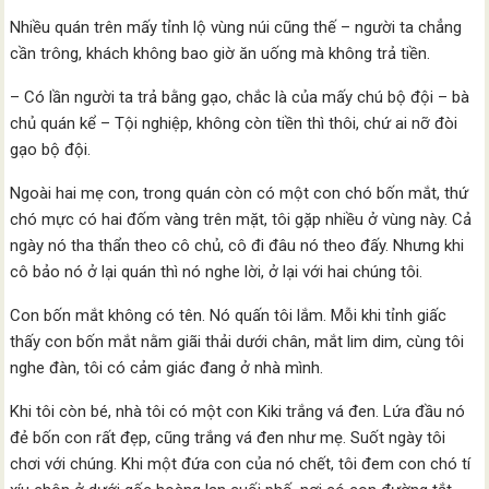
Nhiều quán trên mấy tỉnh lộ vùng núi cũng thế – người ta chẳng
cần trông, khách không bao giờ ăn uống mà không trả tiền.
– Có lần người ta trả bằng gạo, chắc là của mấy chú bộ đội – bà
chủ quán kể – Tội nghiệp, không còn tiền thì thôi, chứ ai nỡ đòi
gạo bộ đội.
Ngoài hai mẹ con, trong quán còn có một con chó bốn mắt, thứ
chó mực có hai đốm vàng trên mặt, tôi gặp nhiều ở vùng này. Cả
ngày nó tha thẩn theo cô chủ, cô đi đâu nó theo đấy. Nhưng khi
cô bảo nó ở lại quán thì nó nghe lời, ở lại với hai chúng tôi.
Con bốn mắt không có tên. Nó quấn tôi lắm. Mỗi khi tỉnh giấc
thấy con bốn mắt nằm giãi thải dưới chân, mắt lim dim, cùng tôi
nghe đàn, tôi có cảm giác đang ở nhà mình.
Khi tôi còn bé, nhà tôi có một con Kiki trắng vá đen. Lứa đầu nó
đẻ bốn con rất đẹp, cũng trắng vá đen như mẹ. Suốt ngày tôi
chơi với chúng. Khi một đứa con của nó chết, tôi đem con chó tí