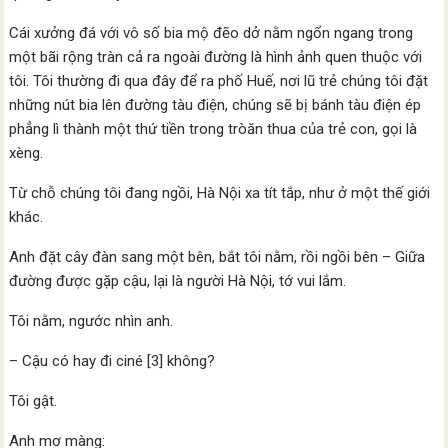
Cái xưởng đá với vô số bia mộ đẽo dở nằm ngổn ngang trong
một bãi rộng tràn cả ra ngoài đường là hình ảnh quen thuộc với
tôi. Tôi thường đi qua đây để ra phố Huế, nơi lũ trẻ chúng tôi đặt
những nút bia lên đường tàu điện, chúng sẽ bị bánh tàu điện ép
phẳng lì thành một thứ tiền trong tròăn thua của trẻ con, gọi là
xèng.
Từ chỗ chúng tôi đang ngồi, Hà Nội xa tít tắp, như ở một thế giới
khác.
Anh đặt cây đàn sang một bên, bắt tôi nằm, rồi ngồi bên – Giữa
đường được gặp cậu, lại là người Hà Nội, tớ vui lắm.
Tôi nằm, ngước nhìn anh.
– Cậu có hay đi ciné [3] không?
Tôi gật.
Anh mơ màng: