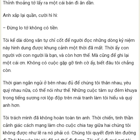
Thỉnh thoảng tớ lấy ra một cái bán đi ăn dần.
Anh xắp lại quần, cười hì hì:
– Đừng lo tớ không có tiền.
Tôi kể dài dòng văn tự chỉ cốt để người đọc những dòng kỷ niệm
này hình dung được khung cảnh một thời đã mất. Thời ấy con
người với con người là bạn, và còn hơn thế. Mà cũng để ghi lại
một cái ơn. Không có cuộc gặp gỡ tình cờ ấy, biết đâu tôi chẳng
còn.
Thời gian ngắn ngủi ở bên nhau đủ để chúng tôi thân nhau, yêu
quý nhau nữa, có thể nói như thế. Những cuộc tâm sự đêm khuya
trong tiếng sương rơi lộp độp trên mái tranh làm tôi hiểu và quý
anh hơn.
Tôi trách mình đã không hoàn toàn tin anh. Thời chiến, tinh thần
cảnh giác cách mạng làm cho cuộc chia tay giữa hai chúng tôi
không được như lẽ ra nó phải có. Chúng tôi quyết định lên đường