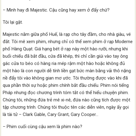
– Mình hay đi Majestic. Cậu cũng hay xem ở đấy chứ?
Tôi lại gật.
Majestic nằm giữa phố Huế, là rạp cho tây đầm, cho nhà giàu, vé
đắt. Tôi mê xem phim, nhưng chỉ có thể xem phim ở rạp Moderne
phố Hàng Quạt. Giá hạng bét ở rạp này một hào rưỡi, nhưng khi
buổi chiếu đã bắt đầu, cửa đã khép, thì chỉ cần giúi vào tay ông
gác cửa to béo có hàng ria mép rậm một hào hoặc không đủ
một hào là con người dễ tính liền gạt bức màn bằng vải thô nặng
nề đẩy tôi vào không gian mơ ước. Tôi thường được vào khi đã
qua phần thời sự hoặc phim chính bắt đầu chiếu. Phim nói tiếng
Pháp nhưng đọc chương trình tóm tắt có thể hiểu chuyện phim.
Chúng tôi, những đứa trẻ mê xi-nê, đứa nào cũng tích được một
tập chương trình. Chúng tôi thuộc tên các diễn viên, ngày ấy gọi
là tài tử – Clark Gable, Cary Grant, Gary Cooper…
– Phim cuối cùng cậu xem là phim nào?