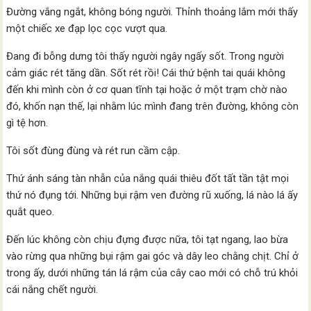
Đường vắng ngắt, không bóng người. Thỉnh thoảng lắm mới thấy
một chiếc xe đạp lọc cọc vượt qua.
Đang đi bỗng dưng tôi thấy người ngây ngấy sốt. Trong người
cảm giác rét tăng dần. Sốt rét rồi! Cái thứ bệnh tai quái không
đến khi mình còn ở cơ quan tĩnh tại hoặc ở một trạm chờ nào
đó, khốn nạn thế, lại nhằm lúc mình đang trên đường, không còn
gì tệ hơn.
Tôi sốt đùng đùng và rét run cầm cập.
Thứ ánh sáng tàn nhẫn của nắng quái thiêu đốt tất tần tật mọi
thứ nó đụng tới. Những bụi rậm ven đường rũ xuống, lá nào lá ấy
quắt queo.
Đến lúc không còn chịu đựng được nữa, tôi tạt ngang, lao bừa
vào rừng qua những bụi rậm gai góc và dây leo chằng chịt. Chỉ ở
trong ấy, dưới những tán lá rậm của cây cao mới có chỗ trú khỏi
cái nắng chết người.