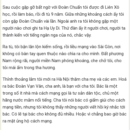
Sau cuộc gặp gỡ bất ngờ với Đoàn Chuẩn tôi được đi Liên Xô
học, rồi làm báo, rồi đi tù 9 năm. Giữa những khoảng cách ấy tôi
còn gặp Đoàn Chuẩn vài lần. Ngoài anh ra tôi không gặp một
người nào chơi ghi ta Hạ Uy Di. Thứ đàn ấy ít người chơi, người ta
thành kiến với tiếng ngân nga của nó, chắc vậy.
Ra tù, tôi bận lăn lộn kiếm sống, rồi liều mạng vào Sài Gòn, nơi
không có bàn tay quen thuộc nào chìa ra cho mình. Đất phương
Nam rộng rãi, người miền Nam phóng khoáng, che chở tôi, cho
tôi mái ấm trong tha hương.
Thỉnh thoảng lắm tôi mới ra Hà Nội thăm cha mẹ và các em. Hoá
ra bác Đoàn Vạn Vân, cha anh, là bạn với cha tôi. Bác là một
trong số ít nhà mà cách mạng gọi là tư sản dân tộc, chủ một
hãng nước mắm nổi tiếng. Cha tôi nói bác có giấm giúi cho cách
mạng tiền, nhưng tôi không thấy những người viết hồi ký nhắc tới
bác. Có lẽ tại bác cho không đủ nhiều. Hoặc vì chẳng bao giờ bác
ra mặt ủng hộ cách mạng.