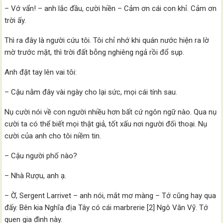
– Vớ vẩn! – anh lắc đầu, cười hiền – Cảm ơn cái con khỉ. Cảm ơn
trời ấy.
Thì ra đây là người cứu tôi. Tôi chỉ nhớ khi quán nước hiện ra lờ
mờ trước mặt, thì trời đất bỗng nghiêng ngả rồi đổ sụp.
Anh đặt tay lên vai tôi:
– Cậu nằm đây vài ngày cho lại sức, mọi cái tính sau.
Nụ cười nói về con người nhiều hơn bất cứ ngôn ngữ nào. Qua nụ
cười ta có thể biết mọi thật giả, tốt xấu nơi người đối thoại. Nụ
cười của anh cho tôi niềm tin.
– Cậu người phố nào?
– Nhà Rượu, anh ạ.
– Ờ, Sergent Larrivet – anh nói, mắt mơ màng – Tớ cũng hay qua
đấy. Bên kia Nghĩa địa Tây có cái marbrerie [2] Ngô Văn Vỹ. Tớ
quen gia đình này.