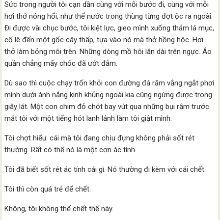
Sức trong người tôi cạn dần cùng với mỗi bước đi, cùng với mỗi
hơi thở nóng hổi, như thể nước trong thùng từng đợt ộc ra ngoài.
Đi được vài chục bước, tôi kiệt lực, gieo mình xuống thảm lá mục,
cố lê đến một gốc cây thấp, tựa vào nó mà thở hồng hộc. Hơi
thở làm bỏng môi trên. Những dòng mồ hôi lăn dài trên ngực. Áo
quần chẳng mấy chốc đã ướt đẫm.
Dù sao thì cuộc chạy trốn khỏi con đường đá răm vắng ngắt phơi
mình dưới ánh nắng kinh khủng ngoài kia cũng ngừng được trong
giây lát. Một con chim đỏ chót bay vút qua những bụi rậm trước
mắt tôi với một tiếng hót lanh lảnh làm tôi giật mình.
Tôi chợt hiểu: cái mà tôi đang chịu đựng không phải sốt rét
thường. Rất có thể nó là một cơn ác tính.
Tôi đã biết sốt rét ác tính cái gì. Nó thường đi kèm với cái chết.
Tôi thì còn quá trẻ để chết.
Không, tôi không thể chết thế này.