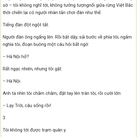
sờ – tôi không nghĩ tới, không tưởng tượngnổi giữa rừng Việt Bắc
thời chiến lại có người nhàn tản chơi đàn như thế.
Tiếng đàn đột ngột tắt.
Người đàn ông ngẩng lên. Rồi bật dậy, sải bước về phía tôi, ngắm
nghía tôi, đoạn buông một câu hỏi bất ngờ:
– Hà Nội hở?
Rất ngạc nhiên, nhưng tôi gật:
– Hà Nội.
Anh ta nhìn tôi chằm chằm, đặt tay lên trán tôi, rồi cười lớn:
– Lạy Trời, cậu sống rồi!
3
Tôi không tới được trạm quân y.