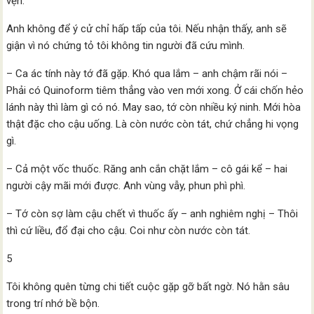
vẹn.
Anh không để ý cử chỉ hấp tấp của tôi. Nếu nhận thấy, anh sẽ
giận vì nó chứng tỏ tôi không tin người đã cứu mình.
– Ca ác tính này tớ đã gặp. Khó qua lắm – anh chậm rãi nói –
Phải có Quinoform tiêm thẳng vào ven mới xong. Ở cái chốn hẻo
lánh này thì làm gì có nó. May sao, tớ còn nhiều ký ninh. Mới hòa
thật đặc cho cậu uống. Là còn nước còn tát, chứ chẳng hi vọng
gì.
– Cả một vốc thuốc. Răng anh cắn chặt lắm – cô gái kể – hai
người cậy mãi mới được. Anh vùng vẫy, phun phì phì.
– Tớ còn sợ làm cậu chết vì thuốc ấy – anh nghiêm nghị – Thôi
thì cứ liều, đổ đại cho cậu. Coi như còn nước còn tát.
5
Tôi không quên từng chi tiết cuộc gặp gỡ bất ngờ. Nó hằn sâu
trong trí nhớ bề bộn.