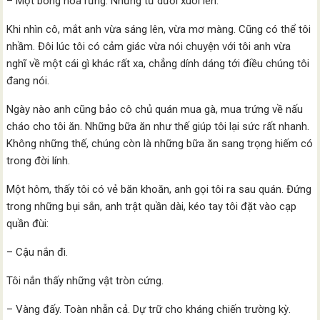
– Một bông hoa rừng. Nhưng từ dưới xuôi lên.
Khi nhìn cô, mắt anh vừa sáng lên, vừa mơ màng. Cũng có thể tôi
nhầm. Đôi lúc tôi có cảm giác vừa nói chuyện với tôi anh vừa
nghĩ về một cái gì khác rất xa, chẳng dính dáng tới điều chúng tôi
đang nói.
Ngày nào anh cũng bảo cô chủ quán mua gà, mua trứng về nấu
cháo cho tôi ăn. Những bữa ăn như thế giúp tôi lại sức rất nhanh.
Không những thế, chúng còn là những bữa ăn sang trọng hiếm có
trong đời lính.
Một hôm, thấy tôi có vẻ băn khoăn, anh gọi tôi ra sau quán. Đứng
trong những bụi sắn, anh trật quần dài, kéo tay tôi đặt vào cạp
quần đùi:
– Cậu nắn đi.
Tôi nắn thấy những vật tròn cứng.
– Vàng đấy. Toàn nhẫn cả. Dự trữ cho kháng chiến trường kỳ.