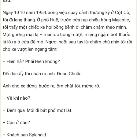
sau.
Ngày 10.10 năm 1954, xong việc quay cảnh thượng kỳ ở Cột Cờ,
tôi đi lang thang. Ở phố Huế, trước cửa rạp chiếu bóng Majestic,
tôi thấy một chiếc xe hơi bồng bềnh đi chầm chậm theo mình.
Một gương mặt lạ – mái tóc bóng mượt, miệng ngậm bót thuốc
lá ló ra ở cửa để mở. Người ngồi sau tay lái chăm chú nhìn tôi rồi
cho xe vượt lên ngang tầm:
– Hiên hả? Phải Hiên không?
Đến lúc ấy tôi nhận ra anh: Đoàn Chuẩn.
Anh cho xe dừng, bước ra, ôm chặt tôi, mừng rỡ.
– Về khi nào?
– Đêm qua. Mới đi bát phố một lát.
– Cậu ở đâu?
– Khách sạn Splendid.