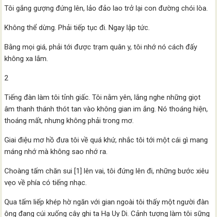
Tôi gắng gượng đứng lên, lảo đảo lao trở lại con đường chói lòa.
Không thể dừng. Phải tiếp tục đi. Ngay lập tức.
Bằng mọi giá, phải tới được trạm quân y, tôi nhớ nó cách đấy
không xa lắm.
2
Tiếng đàn làm tôi tỉnh giấc. Tôi nằm yên, lắng nghe những giọt
âm thanh thánh thót tan vào không gian im ắng. Nó thoáng hiện,
thoáng mất, nhưng không phải trong mơ.
Giai điệu mơ hồ đưa tôi về quá khứ, nhắc tôi tới một cái gì mang
máng nhớ mà không sao nhớ ra.
Choàng tấm chăn sui [1] lên vai, tôi đứng lên đi, những bước xiêu
vẹo về phía có tiếng nhạc.
Qua tấm liếp khép hờ ngăn với gian ngoài tôi thấy một người đàn
ông đang cúi xuống cây ghi ta Hạ Uy Di. Cảnh tượng làm tôi sững