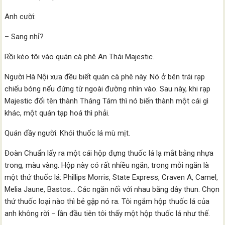
Anh cười:
– Sang nhỉ?
Rồi kéo tôi vào quán cà phê An Thái Majestic.
Người Hà Nội xưa đều biết quán cà phê này. Nó ở bên trái rạp
chiếu bóng nếu đứng từ ngoài đường nhìn vào. Sau này, khi rạp
Majestic đổi tên thành Tháng Tám thì nó biến thành một cái gì
khác, một quán tạp hoá thì phải.
Quán đầy người. Khói thuốc lá mù mịt.
Đoàn Chuẩn lấy ra một cái hộp đựng thuốc lá lạ mắt bằng nhựa
trong, màu vàng. Hộp này có rất nhiều ngăn, trong mỗi ngăn là
một thứ thuốc lá: Phillips Morris, State Express, Craven A, Camel,
Melia Jaune, Bastos… Các ngăn nối với nhau bằng dây thun. Chọn
thứ thuốc loại nào thì bẻ gập nó ra. Tôi ngắm hộp thuốc lá của
anh không rời – lần đầu tiên tôi thấy một hộp thuốc lá như thế.