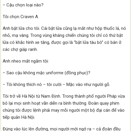
– Cậu chọn loại nào?
Tôi chọn Craven A.
Anh bật lửa cho tôi. Cái bật lửa cũng lạ mắt như hộp thuốc lá, nó
nhỏ, mạ vàng. Trong vùng kháng chiến chúng tôi chỉ có thứ bật
lửa có khắc hình xe tăng, được gọi là “bật lửa tàu bò” có bán ở
các chợ giáp ranh.
Anh nheo mắt ngắm tôi:
– Sao cậu không mặc uniforme (đồng phục)?
– Tôi không thích nó – tôi cười – Mặc vào như người gỗ.
Tôi trở về Hà Nội từ Nam Định. Trong thành phố người Pháp vừa
bỏ lại mọi sinh hoạt vẫn diễn ra bình thường. Đoàn quay phim
chúng tôi được lệnh phải may mỗi người một bộ đại cán để vào
tiếp quản Hà Nội.
Đúng vào lúc lên đường, mọi người mới ngớ ra – cả đoàn đều