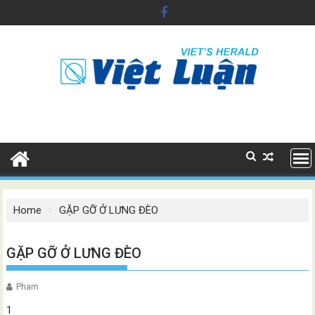
Skip
to
content
Home
GẶP GỠ Ở LƯNG ĐÈO
GẶP GỠ Ở LƯNG ĐÈO
Pham
1