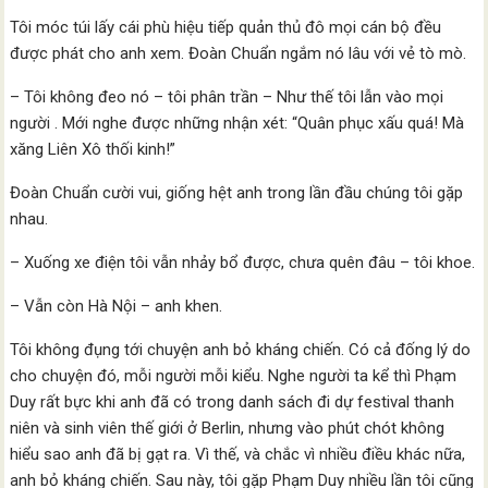
Tôi móc túi lấy cái phù hiệu tiếp quản thủ đô mọi cán bộ đều
được phát cho anh xem. Đoàn Chuẩn ngắm nó lâu với vẻ tò mò.
– Tôi không đeo nó – tôi phân trần – Như thế tôi lẫn vào mọi
người . Mới nghe được những nhận xét: “Quân phục xấu quá! Mà
xăng Liên Xô thối kinh!”
Đoàn Chuẩn cười vui, giống hệt anh trong lần đầu chúng tôi gặp
nhau.
– Xuống xe điện tôi vẫn nhảy bổ được, chưa quên đâu – tôi khoe.
– Vẫn còn Hà Nội – anh khen.
Tôi không đụng tới chuyện anh bỏ kháng chiến. Có cả đống lý do
cho chuyện đó, mỗi người mỗi kiểu. Nghe người ta kể thì Phạm
Duy rất bực khi anh đã có trong danh sách đi dự festival thanh
niên và sinh viên thế giới ở Berlin, nhưng vào phút chót không
hiểu sao anh đã bị gạt ra. Vì thế, và chắc vì nhiều điều khác nữa,
anh bỏ kháng chiến. Sau này, tôi gặp Phạm Duy nhiều lần tôi cũng