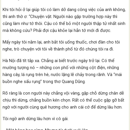
Khi tôi hỏi ở lại giúp tôi có làm dở dang công việc của anh không,
thì anh thờ ơ: “Chuyện vặt. Người nào gặp trường hợp này thì
cũng làm như tớ thôi. Cậu có thể bỏ một người thập tử nhất sinh
mà không cứu? Phải đợi cậu khỏe lại hẳn tớ mới đi được.
Mấy ngày tôi nằm lại, anh bắt tôi uống thuốc, chơi đàn cho tôi
nghe, trò chuyện với tôi về thành phố từ đó chúng tôi ra đi.
Hà Nội đã tít tắp xa. Chẳng ai biết trước ngày trở lại. Có thể
mường tượng nó – những con phố với những cột điện, những
hàng cây, lá rụng trên hè, nước lặng lẽ chảy trong rãnh. Và “mái
buồn nghe sấu rụng” trong thơ Quang Dũng.
Rõ ràng là con người này chẳng vội vàng, gặp chỗ dừng chân dễ
chịu thì dừng, chẳng buồn kén chọn. Rất có thể cuộc gặp gỡ bất
ngờ với người cùng quê hương cho anh cái cớ để dừng lâu hơn.
Tôi ngờ anh dừng lâu hơn vì cô gái.