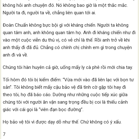
không hỏi anh chuyện đó. Nó không bao giờ là một thắc mắc.
Người ta đi, người ta về, chẳng liên quan tới ai.
Đoàn Chuẩn không bực bội gì với kháng chiến. Người ta không
quan tâm anh, anh không quan tâm họ. Anh đi kháng chiến như đi
vào một cuộc viễn du thú vị, có vẻ chỉ là thế. Rồi anh trở về khi
anh thấy đi đã đủ. Chẳng có chính chị chính em gì trong chuyện
anh đi và về.
Chúng tôi hàn huyên cả giờ, uống mấy ly cà phê rồi mới chia tay.
Tối hôm đó tôi bị kiểm điểm: “Vừa mới vào đã liên lạc với bọn tư
sản”. Tôi không biết mấy cậu bảo vệ đã tình cờ gặp tôi hay đi
theo tôi, họ đã báo cáo. Dường như những cuộc tiếp xúc giữa
chúng tôi với người ăn vận sang trọng đều bị coi là thiếu cảnh
giác với cái gọi là “viên đạn bọc đường”.
Họ bảo vệ tôi vì được dạy dỗ như thế. Chứ không có ý xấu.
7