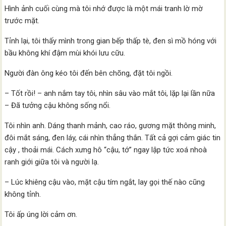
Hình ảnh cuối cùng mà tôi nhớ được là một mái tranh lờ mờ
trước mặt.
Tỉnh lại, tôi thấy mình trong gian bếp thấp tè, đen sì mồ hóng với
bầu không khí đậm mùi khói lưu cữu.
Người đàn ông kéo tôi đến bên chõng, đặt tôi ngồi.
– Tốt rồi! – anh nắm tay tôi, nhìn sâu vào mắt tôi, lặp lại lần nữa
– Đã tưởng cậu không sống nổi.
Tôi nhìn anh. Dáng thanh mảnh, cao ráo, gương mặt thông minh,
đôi mắt sáng, đen láy, cái nhìn thẳng thắn. Tất cả gợi cảm giác tin
cậy , thoải mái. Cách xưng hô “cậu, tớ” ngay lập tức xoá nhoà
ranh giới giữa tôi và người lạ.
– Lúc khiêng cậu vào, mặt cậu tím ngắt, lay gọi thế nào cũng
không tỉnh.
Tôi ấp úng lời cảm ơn.