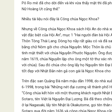
Pô Ro mê đã cho dời đến và khi vừa thấy mặt thì đã ph
Nữ Hoàng Ut cũng thế.”
Nhiều tài liệu nói đây là Công chúa Ngọc Khoa?
Nhưng về Công chúa Ngọc Khoa sách Hội An do nhà x
vật đặc biệt của Hội An”, mục 1 “Hai người đàn bà Hội 
Thôn Tông Thái Lang. Dòng họ nầy rất giàu có và đã sa
bằng chữ Nôm gởi cho chúa Nguyễn. Mộc Thôn là chủ mộ
tình mật thiết với chúa Nguyễn Phước Nguyên. Ông được
năm 1619, chúa Nguyễn lập cho ông một tờ thư xác nhậ
với chúa). Sau đó chúa cho ông lấy họ Nguyễn tên Đại
tốt đẹp với Nhật Bản nên gả con gái là Ngọc Khoa cho ôn
Trên đặc san Quảng Đà năm mậu dần 1998, do nhà xuất
6-1998, trong bài “Những nét đại cương về thành phố Hộ
“Công chúa kết hôn với một thương khách người Nhật B
Sotaro, tên Việt là Nguyễn Đại Lượng. Bà đã theo chố
ở lại Nagasaki, lấy tên Nhật là Okakutome, gọi tên thâ
Sotaro qua đời năm 1636 và công chúa Ngọc Khoa cũn