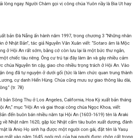
ải lòng ngay. Người Chàm gọi vị công chúa Yuôn nầy là Bia Ut hay
uất bản Đà Nẵng ấn hành năm 1997, trong chương 3 “Những nhân
An ở Nhật Bản”, tác giả Nguyễn Văn Xuân viết: “Sotaro âm là Mộc
ng ở Hội An rất sớm, bằng cớ còn lưu lại là một bức thư ngắn,
t chiếc tàu riêng. Ông cư trú tại đây làm ăn và gây nhiều cảm
 chúa Nguyễn tin cậy, giao cho nhiều trọng trách ở Hội An. Vào
n ông đã tự nguyện ở dưới gối (tức là làm chức quan trung thành
 Lương, cự danh Hiển Hùng. Chúa cũng mưu sự giao thông lâu dài,
g.” (tr. 78)
 bản Sông Thu ở Los Angeles, California, Hoa Kỳ xuất bản tháng
i An,” mục “Hội An và giai thoại công chúa Ngọc Khoa, viết:
ản đến buôn bán nhiều năm tại Hội An (1603-1619) tên là Araki
ng về Nhật năm 1620, gặp lúc Nhật cấm tàu buôn xuất dương, đành
n mật là Aniọ Họ sinh hạ được một người con gái, đặt tên là Yasụ
g mất vào năm 1645; ngôi mộ của hai người được chôn cất trong