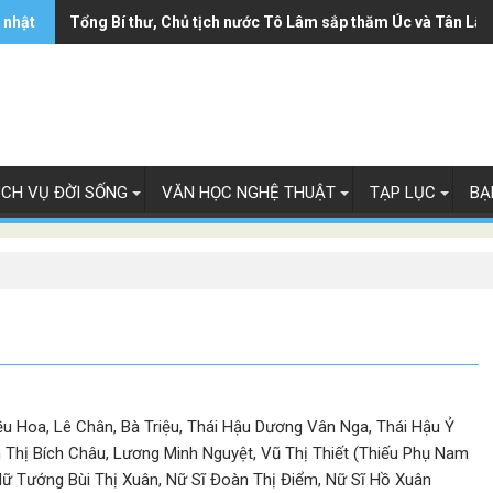
 nhật
Ông Trump ký sắc lệnh hạn chế luật 'sinh ở Mỹ là công dân
Tổng Bí thư, Chủ tịch nước Tô Lâm sắp thăm Úc và Tân Lây
ỊCH VỤ ĐỜI SỐNG
VĂN HỌC NGHỆ THUẬT
TẠP LỤC
BẠ
 Hoa, Lê Chân, Bà Triệu, Thái Hậu Dương Vân Nga, Thái Hậu Ỷ
Thị Bích Châu, Lương Minh Nguyệt, Vũ Thị Thiết (Thiếu Phụ Nam
 Tướng Bùi Thị Xuân, Nữ Sĩ Đoàn Thị Điểm, Nữ Sĩ Hồ Xuân