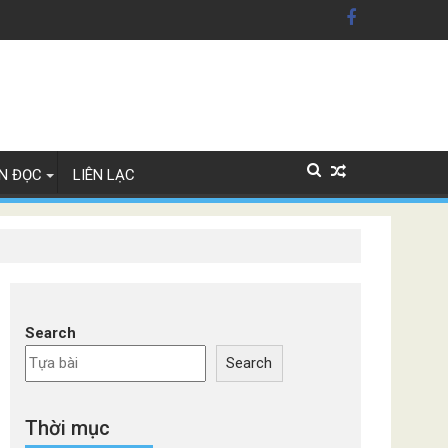
 Mỹ'
 Lan
N ĐỌC
LIÊN LẠC
Search
Search
Thời mục