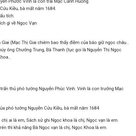
guyễn Phước Vĩnh là con trai Mạc Cảnh Huống.
n Cửu Kiều, bà mất năm 1684.
ấu tích.
ích gì về Ngọc Vạn
 Giai (Mạc Thị Giai chiêm bao thấy điềm của báo giữ ngọc châu…
húy ông Chưởng Trung, Bà Thanh (tục goi là Nguyễn Thị Ngọc
 Khoa…
 trấn thủ phó tướng Nguyễn Phúc Vinh. Vinh là con trưởng Mạc
 của phó tướng Nguyễn Cửu Kiều, bà mất năm 1684
chị ai là em, Sách sử ghi Ngọc khoa là chị, Ngọc vạn là em.
ên thì khả năng Bà Ngọc vạn là chị, Ngọc Khoa là em.