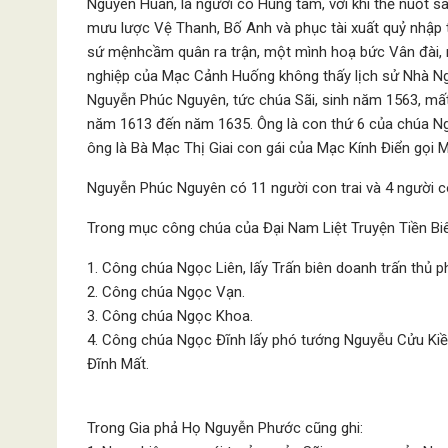
Nguyên Huân, là người có Hùng tâm, với khí thế nuốt s
mưu lược Vệ Thanh, Bố Anh và phục tài xuất quỷ nhập 
sứ mệnhcầm quân ra trận, một mình hoạ bức Vân đài, nh
nghiệp của Mạc Cảnh Huống không thấy lịch sử Nhà Ng
Nguyễn Phúc Nguyên, tức chúa Sãi, sinh năm 1563, mất
năm 1613 đến năm 1635. Ông là con thứ 6 của chúa N
ông là Bà Mạc Thị Giai con gái của Mạc Kính Điển gọi 
Nguyễn Phúc Nguyên có 11 người con trai và 4 người c
Trong mục công chúa của Đại Nam Liệt Truyện Tiền Biê
1. Công chúa Ngọc Liên, lấy Trấn biên doanh trấn thủ
2. Công chúa Ngọc Vạn.
3. Công chúa Ngọc Khoa.
4. Công chúa Ngọc Đĩnh lấy phó tướng Nguyễu Cửu Ki
Đĩnh Mất.
Trong Gia phả Họ Nguyễn Phước cũng ghi: