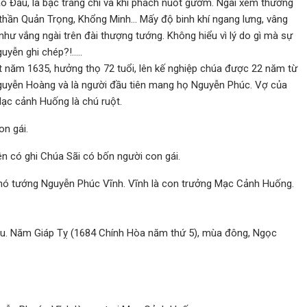
ao Đẩu, là bậc tráng chí và khí phách nuốt gươm. Ngài xem thường
thần Quản Trọng, Khổng Minh… Mấy độ binh khí ngang lưng, vâng
ư vắng ngài trên đài thượng tướng. Không hiểu vì lý do gì mà sự
uyễn ghi chép?!…..
 năm 1635, hưởng thọ 72 tuổi, lên kế nghiệp chúa được 22 năm từ
guyễn Hoàng và là người đầu tiên mang họ Nguyễn Phúc. Vợ của
Mạc cảnh Huống là chú ruột.
on gái.
n có ghi Chúa Sãi có bốn người con gái.
 phó tướng Nguyễn Phúc Vĩnh. Vĩnh là con trưởng Mạc Cảnh Huống.
ều. Năm Giáp Tỵ (1684 Chính Hòa năm thứ 5), mùa đông, Ngọc