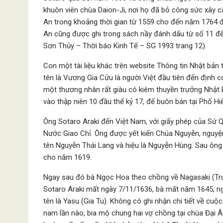
khuôn viên chùa Daion-Ji, nơi họ đã bỏ công sức xây c
An trong khoảng thời gian từ 1559 cho đến năm 1764 
An cũng được ghi trong sách nầy đánh dấu từ số 11 đến
Sơn Thủy – Thời báo Kinh Tế – SG 1993 trang 12).
Con một tài liệu khác trên website Thông tin Nhật bả
tên là Vương Gia Cửu là người Việt đầu tiên đến định
một thương nhân rất giàu có kiêm thuyền trưởng Nhật
vào thập niên 10 đầu thế kỷ 17, để buôn bán tại Phố H
Ông Sotaro Araki đến Việt Nam, với giấy phép của Sứ 
Nước Giao Chỉ. Ông được yết kiến Chúa Nguyễn, nguyệ
tên Nguyễn Thái Lang và hiệu là Nguyễn Hùng. Sau ông 
cho năm 1619.
Ngay sau đó bà Ngọc Hoa theo chồng về Nagasaki (Trườn
Sotaro Araki mất ngày 7/11/1636, bà mất năm 1645, ng
tên là Yasu (Gia Tu). Không có ghi nhận chi tiết về cuộ
nam lần nào, bia mộ chung hai vợ chồng tại chùa Đại 