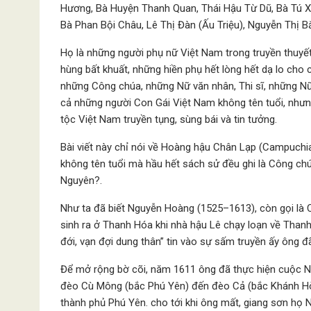
Hương, Bà Huyện Thanh Quan, Thái Hậu Từ Dũ, Bà Tú 
Bà Phan Bội Châu, Lê Thị Đàn (Ấu Triệu), Nguyễn Thị B
Họ là những người phụ nữ Việt Nam trong truyền thuyết
hùng bất khuất, những hiền phụ hết lòng hết dạ lo cho
những Công chúa, những Nữ văn nhân, Thi sĩ, những N
cả những người Con Gái Việt Nam không tên tuổi, nhưn
tộc Việt Nam truyền tụng, sùng bái và tin tưởng.
Bài viết này chỉ nói về Hoàng hậu Chân Lạp (Campuchi
không tên tuổi mà hầu hết sách sử đều ghi là Công c
Nguyên?.
Như ta đã biết Nguyễn Hoàng (1525–1613), còn gọi là 
sinh ra ở Thanh Hóa khi nhà hậu Lê chạy loạn về Tha
đới, vạn đợi dung thân” tin vào sự sấm truyền ấy ông
Để mở rộng bờ cõi, năm 1611 ông đã thực hiện cuộc Nam
đèo Cù Mông (bắc Phú Yên) đến đèo Cả (bắc Khánh Hòa
thành phủ Phú Yên. cho tới khi ông mất, giang sơn họ