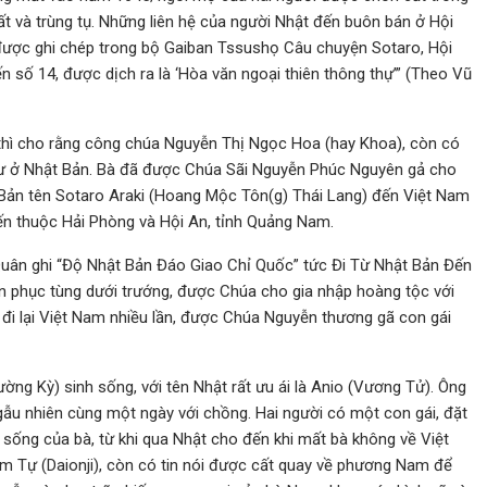
ất và trùng tụ. Những liên hệ của người Nhật đến buôn bán ở Hội
được ghi chép trong bộ Gaiban Tssushọ Câu chuyện Sotaro, Hội
 số 14, được dịch ra là ‘Hòa văn ngoại thiên thông thự’” (Theo Vũ
n thì cho rằng công chúa Nguyễn Thị Ngọc Hoa (hay Khoa), còn có
 cư ở Nhật Bản. Bà đã được Chúa Sãi Nguyễn Phúc Nguyên gả cho
 Bản tên Sotaro Araki (Hoang Mộc Tôn(g) Thái Lang) đến Việt Nam
iến thuộc Hải Phòng và Hội An, tỉnh Quảng Nam.
Quân ghi “Độ Nhật Bản Đáo Giao Chỉ Quốc” tức Đi Từ Nhật Bản Đến
n phục tùng dưới trướng, được Chúa cho gia nhập hoàng tộc với
đi lại Việt Nam nhiều lần, được Chúa Nguyễn thương gã con gái
g Kỳ) sinh sống, với tên Nhật rất ưu ái là Anio (Vương Tử). Ông
ẫu nhiên cùng một ngày với chồng. Hai người có một con gái, đặt
c sống của bà, từ khi qua Nhật cho đến khi mất bà không về Việt
Âm Tự (Daionji), còn có tin nói được cất quay về phương Nam để