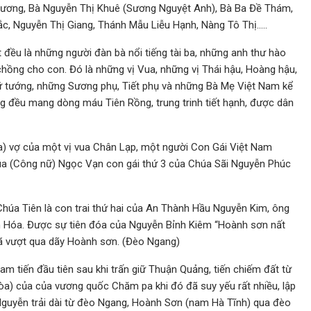
Xương, Bà Nguyễn Thị Khuê (Sương Nguyệt Anh), Bà Ba Đề Thám,
ắc, Nguyễn Thị Giang, Thánh Mẫu Liễu Hạnh, Nàng Tô Thị…..
 đều là những người đàn bà nổi tiếng tài ba, những anh thư hào
 chồng cho con. Đó là những vị Vua, những vị Thái hậu, Hoàng hậu,
ữ tướng, những Sương phụ, Tiết phụ và những Bà Mẹ Việt Nam kể
g đều mang dòng máu Tiên Rồng, trung trinh tiết hạnh, được dân
a) vợ của một vị vua Chân Lạp, một người Con Gái Việt Nam
húa (Công nữ) Ngọc Vạn con gái thứ 3 của Chúa Sãi Nguyễn Phúc
Chúa Tiên là con trai thứ hai của An Thành Hầu Nguyễn Kim, ông
nh Hóa. Được sự tiên đóa của Nguyễn Bỉnh Kiêm “Hoành sơn nất
 đã vượt qua dãy Hoành sơn. (Đèo Ngang)
 tiến đầu tiên sau khi trấn giữ Thuận Quảng, tiến chiếm đất từ
) của của vương quốc Chăm pa khi đó đã suy yếu rất nhiều, lập
 Nguyễn trải dài từ đèo Ngang, Hoành Sơn (nam Hà Tĩnh) qua đèo