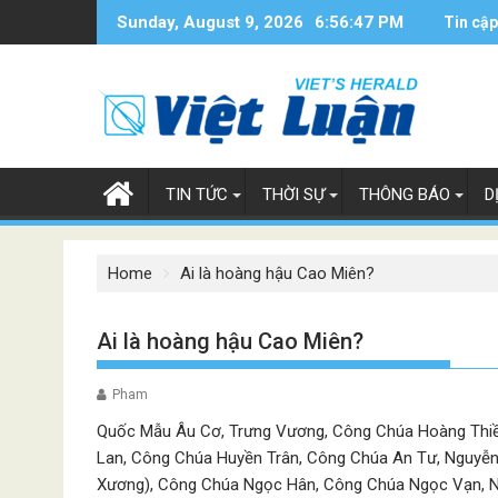
Skip
Sunday, August 9, 2026
6:56:48 PM
Tin cập
to
content
TIN TỨC
THỜI SỰ
THÔNG BÁO
D
Home
Ai là hoàng hậu Cao Miên?
Ai là hoàng hậu Cao Miên?
Pham
Quốc Mẫu Âu Cơ, Trưng Vương, Công Chúa Hoàng Thiều
Lan, Công Chúa Huyền Trân, Công Chúa An Tư, Nguyễn 
Xương), Công Chúa Ngọc Hân, Công Chúa Ngọc Vạn, Nữ