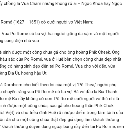
ấy chồng là Vua Chăm nhưng không rõ ai – Ngọc Khoa hay Ngọc
o Romé (1627 – 1651) có cưới người vợ Việt Nam:
 Vua Po Romé có ba vợ: hai người giống da sậm và một người
ng cung điện nhà vua.
é sinh được một công chúa gả cho ông hoàng Phik Cheek. Ông
ính háu sắc của Po Romé, vua ở Huế bèn chọn công chúa đẹp nhất
iếng cô nàng xinh đẹp đến tai Po Romé. Vua cho vời đến, vừa
àng Bia Út, hoàng hậu Út.
 Dorohiem cho biết theo lời của một vị “Pô Thea,” người phụ
âu chuyện rằng vua Pô Ro mê có ba vợ. Bà vợ đầu là Bia Thanh
 Ro mệ Bà nầy không có con. Pô Ro mê cưới người vợ thứ nhì là
 sinh được một công chúa, sau gả cho hoàng thân Phik Chơk.
gười Việt) và cho triều đình Huế rõ nhược điểm trong tâm tánh của
ôn đã cho một công chúa thật đẹp giả dạng làm khách thương
ữ khách thương duyên dáng ngoại bang nầy đến tai Pô Ro mê, nên