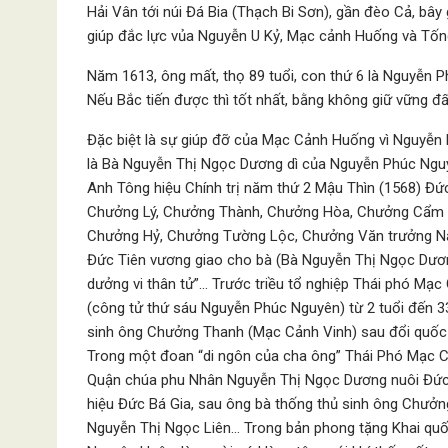
Hải Vân tới núi Đá Bia (Thạch Bi Sơn), gần đèo Cả, bây
giúp đắc lực vủa Nguyễn U Kỷ, Mạc cảnh Huống và Tốn
Năm 1613, ông mất, thọ 89 tuổi, con thứ 6 là Nguyễn P
Nếu Bắc tiến được thì tốt nhất, bằng không giữ vững 
Đặc biệt là sự giúp đỡ của Mạc Cảnh Huống vì Nguyễ
là Bà Nguyễn Thị Ngọc Dương dì của Nguyễn Phúc Nguyê
Anh Tông hiệu Chính trị năm thứ 2 Mậu Thìn (1568) Đứ
Chưởng Lý, Chưởng Thành, Chưởng Hòa, Chưởng Cẩm ở 
Chưởng Hỷ, Chưởng Tường Lộc, Chưởng Văn trưởng Nam
Đức Tiên vương giao cho bà (Bà Nguyễn Thị Ngọc Dươ
dưởng vi thân tử”… Trước triều tổ nghiệp Thái phó Mạ
(công tử thứ sáu Nguyễn Phúc Nguyên) từ 2 tuổi đến 33
sinh ông Chưởng Thanh (Mạc Cảnh Vinh) sau đổi quốc 
Trong một đoan “di ngôn của cha ông” Thái Phó Mạc Cả
Quận chúa phu Nhân Nguyễn Thị Ngọc Dương nuôi Đức 
hiệu Đức Bá Gia, sau ông bà thống thủ sinh ông Chưở
Nguyễn Thị Ngọc Liên… Trong bản phong tặng Khai quốc 