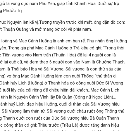
 giờ là vùng cực nam Phú Yên, giáp tỉnh Khánh Hòa. Dưới sự trợ
g Phước Trị
húc Nguyên lên kế vị.Tương truyền trước khi mất, ông dặn dò con:
đất Thuận Quảng và mở mang bờ cõi về phía nam.
n Hoàng và Mạc Cảnh Huống là anh em bạn rể, Phu nhân ông Huống
n. Trong gia phả Mạc Cảnh Huống ở Trà kiệu có ghi: “Trong thời
c Tiên vương vào Nam trấn (Thuận Hóa) để lại 4 người con là
lai quê cũ, và đem theo 6 người con vào Nam là Chưởng Thạch,
 là Thái bảo Hòa và Sải Vương. Sải vương là con thứ sáu của
ng) vợ ông Mạc Cảnh Huống làm con nuôi Thống “thủ thân di
c Cảnh húy Lịch (Huống) ở Thanh hóa có công nuôi Đức Sĩ Vương
 tuổi lấy của cải riêng để chiêu hiền đãi khách…Mạc Cảnh Lịch
tính là Nguyễn Cảnh Vinh lấy Bà Quận (Công nữ Ngọc Liên)…
nh huý Lịch, đạo hiệu Huống, cuới dì thân của Sãi Vương hiệu
Sãi Vương làm thân tử, Sãi vương cưới cháu ruột ông Thống thủ
ng Thanh cưới con ruột của Đức Sãi vương hiệu Bà Quận Thanh
công thần có ghi: Triều trước (Triều Lê) được tăng danh hiệu