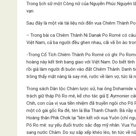
Trong lịch sữ một Công nữ của Nguyễn Phúc Nguyên l
vạn.
Sau đây là một vài tài liệu nói đến vua Chiêm Thành P
– Trong bài ca Chiêm Thành Ni Danak Po Romé có câu:
Việt Nam, cả ba người đều ghen nhau, cãi vã ồn ào tro
-Trong Cổ Tích Chiêm Thành Po Romé có ghi: Po Rom
hoàng này kết tình bang giao với Việt Nam. Do biết t
rồi giả làm người đi buôn vào đất Chiêm Thành. Danh t
trông thấy mặt nàng là say mê, rước về làm vợ, tức là n
Trong sách Dân tộc Chàm lược sử, hai ông Dohamide và
trách giữ tháp Pô Ro mê, kể cho tác giả Ẹ Aymonier c
Chih, con của vị vua tiền nhiệm đã truyền ngôi cho Pô
một cô gái gốc Ra đê, tên là Bia Thanh Chanh. Bà nầy
Hoàng thân Phik Chơk lại “liên kết với vua Yuôn (chỉ n
Pô Ro mê: sự yếu đuối trước sắc đẹp mỹ nhân. Vua Yu
sang nước Chàm. Do sự sắp xếp khéo léo, tin tức về n