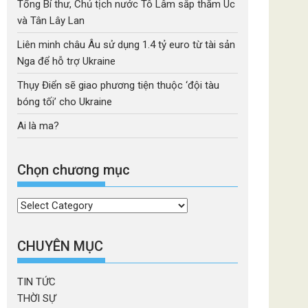
Tổng Bí thư, Chủ tịch nước Tô Lâm sắp thăm Úc
và Tân Lây Lan
Liên minh châu Âu sử dụng 1.4 tỷ euro từ tài sản
Nga để hỗ trợ Ukraine
Thụy Điển sẽ giao phương tiện thuộc ‘đội tàu
bóng tối’ cho Ukraine
Ai là ma?
Chọn chương mục
Chọn
chương
mục
CHUYÊN MỤC
TIN TỨC
THỜI SỰ