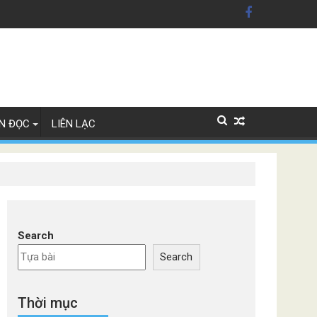
ãng xe Đức
N ĐỌC
LIÊN LẠC
Search
Search
Thời mục