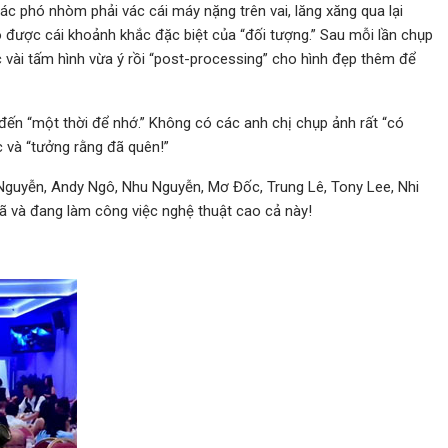
 phó nhòm phải vác cái máy nặng trên vai, lăng xăng qua lại
cho được cái khoảnh khắc đặc biệt của “đối tượng.” Sau mỗi lần chụp
ợc vài tấm hình vừa ý rồi “post-processing” cho hình đẹp thêm để
 đến “một thời để nhớ.” Không có các anh chị chụp ảnh rất “có
c và “tưởng rằng đã quên!”
 Nguyễn, Andy Ngô, Nhu Nguyễn, Mơ Đốc, Trung Lê, Tony Lee, Nhi
ã và đang làm công việc nghệ thuật cao cả này!