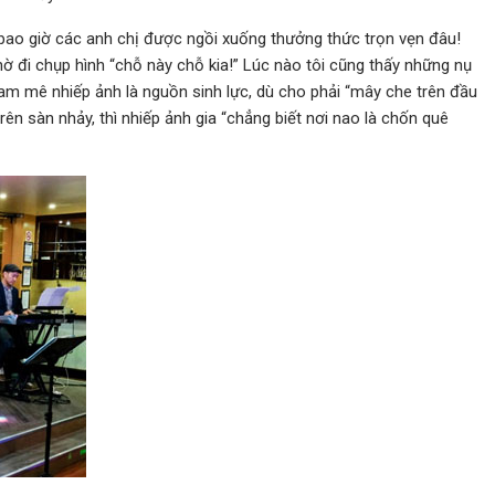
ó bao giờ các anh chị được ngồi xuống thưởng thức trọn vẹn đâu!
nhờ đi chụp hình “chỗ này chỗ kia!” Lúc nào tôi cũng thấy những nụ
am mê nhiếp ảnh là nguồn sinh lực, dù cho phải “mây che trên đầu
 trên sàn nhảy, thì nhiếp ảnh gia “chẳng biết nơi nao là chốn quê