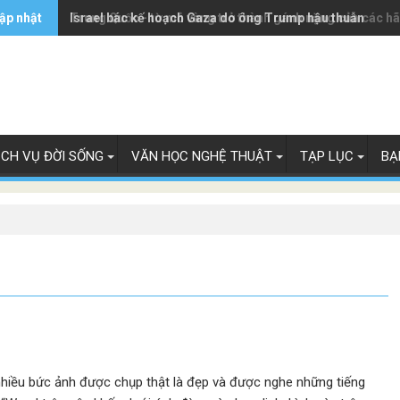
ập nhật
Trung Quốc - từ mỏ vàng trở thành gánh nặng của các h
Israel bác kế hoạch Gaza do ông Trump hậu thuẫn
ỊCH VỤ ĐỜI SỐNG
VĂN HỌC NGHỆ THUẬT
TẠP LỤC
BẠ
hiều bức ảnh được chụp thật là đẹp và được nghe những tiếng