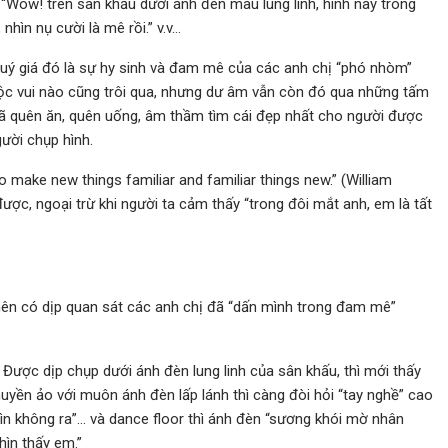
”; “Wow! trên sân khấu dưới ánh đèn màu lung linh, hình này trông
nhìn nụ cười là mê rồi.” v.v…
quý giá đó là sự hy sinh và đam mê của các anh chị “phó nhòm”
 cuộc vui nào cũng trôi qua, nhưng dư âm vẫn còn đó qua những tấm
 đã quên ăn, quên uống, âm thầm tìm cái đẹp nhất cho người được
gười chụp hình.
make new things familiar and familiar things new.” (William
 được, ngoại trừ khi người ta cảm thấy “trong đôi mắt anh, em là tất
nên có dịp quan sát các anh chị đã “dấn mình trong đam mê”
. Được dịp chụp dưới ánh đèn lung linh của sân khấu, thì mới thấy
uyền ảo với muôn ánh đèn lấp lánh thì càng đòi hỏi “tay nghề” cao
hìn không ra”… và dance floor thì ánh đèn “sương khói mờ nhân
hìn thấy em.”