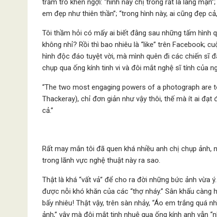
trầm trồ khen ngợi: “hình này chị trông rất là lãng mạn
em đẹp như thiên thần”; “trong hình này, ai cũng đẹp cả, 
Tôi thầm hỏi có mấy ai biết đằng sau những tấm hình 
không nhỉ? Rồi thì bao nhiêu là “like” trên Facebook;
hình độc đáo tuyệt vời, mà mình quên đi các chiến sĩ
chụp qua ống kính tinh vi và đôi mắt nghệ sĩ tính của n
“The two most engaging powers of a photograph are to 
Thackeray), chỉ đơn giản như vậy thôi, thế mà ít ai đạt
cả.”
Rất may mắn tôi đã quen khá nhiều anh chị chụp ảnh, 
trong lãnh vực nghệ thuật này ra sao.
Thật là khá “vất vả” để cho ra đời những bức ảnh vừa ý
được nỗi khó khăn của các “thợ nháy.” Sân khấu càng h
bấy nhiêu! Thật vậy, trên sàn nhảy, “Áo em trắng quá n
ảnh,” vậy mà đôi mắt tinh nhuệ qua ống kính anh vẫn “n