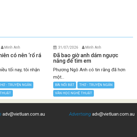
Minh Anh
31/07/2026
Minh Anh
niên có nên ‘rổ rá
Đã bao giờ anh dám ngược
nắng để tìm em
ều tối nay, tôi nhận
Phương Ngô Anh có tin rằng đã hơn
một...
THƠ - TRUYỆN NGẮN
BÀI NỔI BẬT
THƠ - TRUYỆN NGẮN
 THUẬT
VĂN HỌC NGHỆ THUẬT
o
adv@vietluan.com.au
Advertising
adv@vietluan.com.au