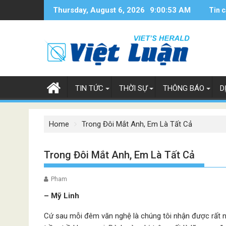
Skip
Thursday, August 6, 2026
9:00:54 AM
Tin c
to
content
TIN TỨC
THỜI SỰ
THÔNG BÁO
D
Home
Trong Đôi Mắt Anh, Em Là Tất Cả
Trong Đôi Mắt Anh, Em Là Tất Cả
Pham
– Mỹ Linh
Cứ sau mỗi đêm văn nghệ là chúng tôi nhận được rất n