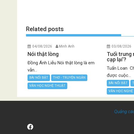
Related posts
04/08/2026
Minh Anh
03/08/2026
Nói thật lòng
Tuổi trung 
cạp lại’?
Đồng Ánh Liễu Nói thật lòng là em
Tuấn Loan Chi
vẫn...
được cuộc...
BÀI NỔI BẬT
THƠ - TRUYỆN NGẮN
BÀI NỔI BẬT
VĂN HỌC NGHỆ THUẬT
VĂN HỌC NGHỆ
Quảng cá
Facebook