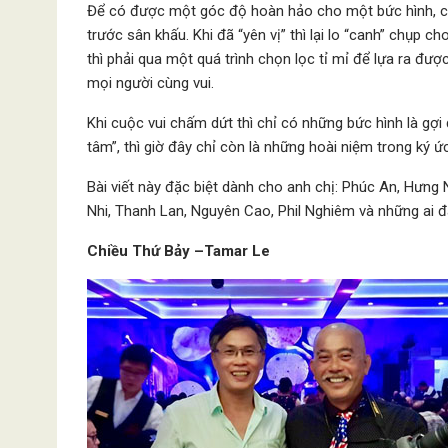
Để có được một góc độ hoàn hảo cho một bức hình, các
trước sân khấu. Khi đã “yên vị” thì lại lo “canh” chụp 
thì phải qua một quá trình chọn lọc tỉ mỉ để lựa ra đư
mọi người cùng vui.
Khi cuộc vui chấm dứt thì chỉ có những bức hình là gợi
tâm”, thì giờ đây chỉ còn là những hoài niệm trong ký ứ
Bài viết này đặc biệt dành cho anh chị: Phúc An, Hưng
Nhi, Thanh Lan, Nguyên Cao, Phil Nghiêm và những ai đ
Chiều Thứ Bảy
–Tamar Le