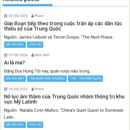
07/08/2026
Pham
Giai đoạn tiếp theo trong cuộc trấn áp các dân tộc
thiểu số của Trung Quốc
Nguồn: James Leibold và Tenzin Dorjee, “The Next Phase...
BÀI NỔI BẬT
THỜI SỰ
07/08/2026
Minh Anh
Ai là ma?
Đặng Duy Hưng Tối nay, quán rượu nào trong...
BÀI NỔI BẬT
TẢN MẠN VĂN CHƯƠNG
THƠ - TRUYỆN NGẮN
06/08/2026
Pham
Nỗ lực âm thầm của Trung Quốc nhằm thống trị khu
vực Mỹ Latinh
Nguồn: Natalia Cote-Muñoz, “China’s Quiet Quest to Dominate
Latin...
BÀI NỔI BẬT
THỜI SỰ