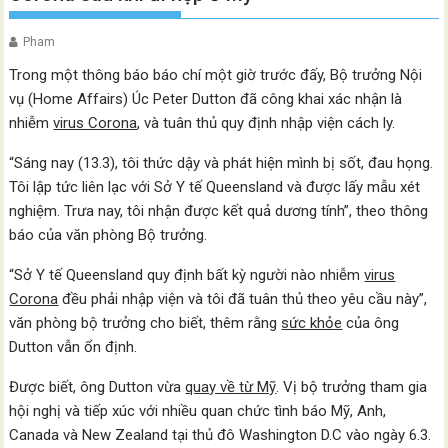
Pham
Trong một thông báo báo chí một giờ trước đấy, Bộ trưởng Nội
vụ (Home Affairs) Úc Peter Dutton đã công khai xác nhận là
nhiễm
virus Corona
, và tuân thủ quy định nhập viện cách ly.
“Sáng nay (13.3), tôi thức dậy và phát hiện mình bị sốt, đau họng.
Tôi lập tức liên lạc với Sở Y tế Queensland và được lấy mẫu xét
nghiệm. Trưa nay, tôi nhận được kết quả dương tính”, theo thông
báo của văn phòng Bộ trưởng.
“Sở Y tế Queensland quy định bất kỳ người nào nhiễm
virus
Corona
đều phải nhập viện và tôi đã tuân thủ theo yêu cầu này”,
văn phòng bộ trưởng cho biết, thêm rằng
sức khỏe
của ông
Dutton vẫn ổn định.
Được biết, ông Dutton vừa
quay về từ Mỹ
. Vị bộ trưởng tham gia
hội nghị và tiếp xúc với nhiều quan chức tình báo Mỹ, Anh,
Canada và New Zealand tại thủ đô Washington D.C vào ngày 6.3.