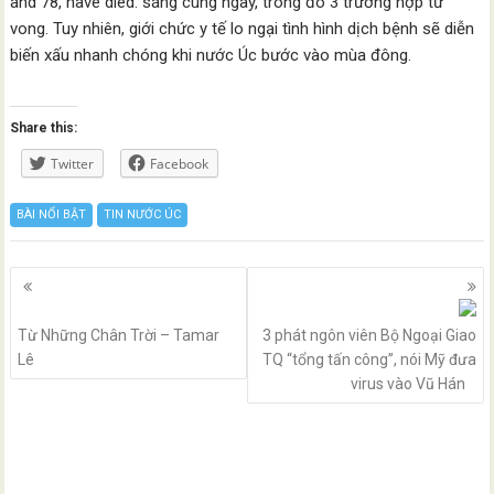
and 78, have died. sáng cùng ngày, trong đó 3 trường hợp tử
vong. Tuy nhiên, giới chức y tế lo ngại tình hình dịch bệnh sẽ diễn
biến xấu nhanh chóng khi nước Úc bước vào mùa đông.
Share this:
Twitter
Facebook
BÀI NỔI BẬT
TIN NƯỚC ÚC
Posts
navigation
Từ Những Chân Trời – Tamar
3 phát ngôn viên Bộ Ngoại Giao
Lê
TQ “tổng tấn công”, nói Mỹ đưa
virus vào Vũ Hán