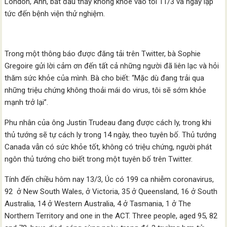
London, Anh, bắt đầu thấy không khỏe vào tối 11/3 và ngay lập
tức đến bệnh viện thử nghiệm.
Trong một thông báo được đăng tải trên Twitter, bà Sophie
Gregoire gửi lời cảm ơn đến tất cả những người đã liên lạc và hỏi
thăm sức khỏe của mình. Bà cho biết: “Mặc dù đang trải qua
những triệu chứng không thoải mái do virus, tôi sẽ sớm khỏe
mạnh trở lại”.
Phu nhân của ông Justin Trudeau đang được cách ly, trong khi
thủ tướng sẽ tự cách ly trong 14 ngày, theo tuyên bố. Thủ tướng
Canada vẫn có sức khỏe tốt, không có triệu chứng, người phát
ngôn thủ tướng cho biết trong một tuyên bố trên Twitter.
Tính đến chiều hôm nay 13/3, Úc có 199 ca nhiễm coronavirus,
92 ở New South Wales, ở Victoria, 35 ở Queensland, 16 ở South
Australia, 14 ở Western Australia, 4 ở Tasmania, 1 ở The
Northern Territory and one in the ACT. Three people, aged 95, 82