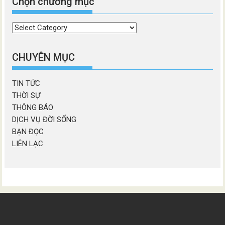
Chọn chương mục
Chọn
chương
mục
CHUYÊN MỤC
TIN TỨC
THỜI SỰ
THÔNG BÁO
DỊCH VỤ ĐỜI SỐNG
BẠN ĐỌC
LIÊN LẠC