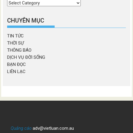
Chọn
chương
mục
CHUYÊN MỤC
TIN TỨC
THỜI SỰ
THÔNG BÁO
DỊCH VỤ ĐỜI SỐNG
BẠN ĐỌC
LIÊN LẠC
Quảng cáo
adv@vietluan.com.au