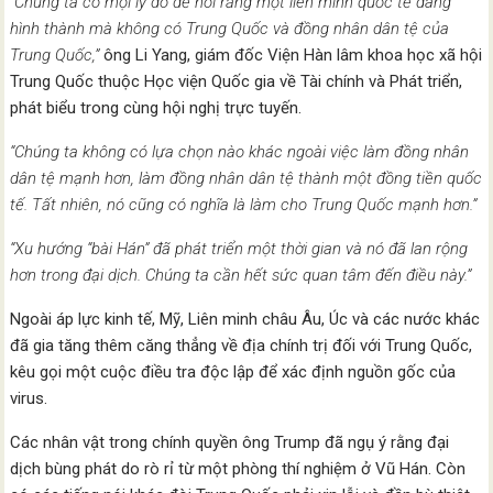
“Chúng ta có mọi lý do để nói rằng một liên minh quốc tế đang
hình thành mà không có Trung Quốc và đồng nhân dân tệ của
Trung Quốc,”
ông Li Yang, giám đốc Viện Hàn lâm khoa học xã hội
Trung Quốc thuộc Học viện Quốc gia về Tài chính và Phát triển,
phát biểu trong cùng hội nghị trực tuyến.
“Chúng ta không có lựa chọn nào khác ngoài việc làm đồng nhân
dân tệ mạnh hơn, làm đồng nhân dân tệ thành một đồng tiền quốc
tế. Tất nhiên, nó cũng có nghĩa là làm cho Trung Quốc mạnh hơn.”
“Xu hướng “bài Hán” đã phát triển một thời gian và nó đã lan rộng
hơn trong đại dịch. Chúng ta cần hết sức quan tâm đến điều này.”
Ngoài áp lực kinh tế, Mỹ, Liên minh châu Âu, Úc và các nước khác
đã gia tăng thêm căng thẳng về địa chính trị đối với Trung Quốc,
kêu gọi một cuộc điều tra độc lập để xác định nguồn gốc của
virus.
Các nhân vật trong chính quyền ông Trump đã ngụ ý rằng đại
dịch bùng phát do rò rỉ từ một phòng thí nghiệm ở Vũ Hán. Còn