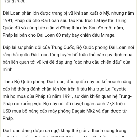
Trung-Pháp”.
Đài Loan phần lớn được trang bị vũ khí sản xuất ở Mỹ, nhưng năm
1991, Pháp đã cho Đài Loan sáu tàu khu trục Lafayette. Trung
Quốc đã vô cùng tức giận vì động thái này. Sau đó một năm,
Pháp lại bán cho Đài Loan 60 máy bay chiến đấu Mirage.
Đáp lại sự phản đối của Trung Quốc, Bộ Quốc phòng Đài Loan nói
rằng hải quân Đài Loan từng tuyên bố tuân thủ các quy định mua
bán liên quan tới vũ khí để đáp ứng “các nhu cầu chiến đấu” của
mình.
Theo Bộ Quốc phòng Đài Loan, đảo quốc này có kế hoạch nâng
cấp hệ thống đánh chặn tên lửa trên 6 tàu khu trục La Fayette
mà họ mua của Pháp từ năm 1991, sự kiện khiến quan hệ Trung-
Pháp rơi xuống vực. Bộ này nói đã duyệt ngân sách 27,8 triệu
USD mua bộ nâng cấp máy phóng Dagaie Mk2 và đạn dược từ
Pháp.
Đài Loan đang được ca ngợi khắp thế giới vì thành công trong