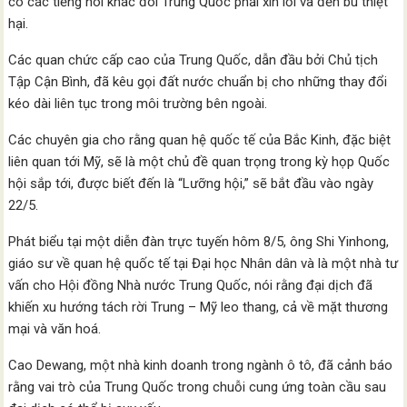
có các tiếng nói khác đòi Trung Quốc phải xin lỗi và đền bù thiệt
hại.
Các quan chức cấp cao của Trung Quốc, dẫn đầu bởi Chủ tịch
Tập Cận Bình, đã kêu gọi đất nước chuẩn bị cho những thay đổi
kéo dài liên tục trong môi trường bên ngoài.
Các chuyên gia cho rằng quan hệ quốc tế của Bắc Kinh, đặc biệt
liên quan tới Mỹ, sẽ là một chủ đề quan trọng trong kỳ họp Quốc
hội sắp tới, được biết đến là “Lưỡng hội,” sẽ bắt đầu vào ngày
22/5.
Phát biểu tại một diễn đàn trực tuyến hôm 8/5, ông Shi Yinhong,
giáo sư về quan hệ quốc tế tại Đại học Nhân dân và là một nhà tư
vấn cho Hội đồng Nhà nước Trung Quốc, nói rằng đại dịch đã
khiến xu hướng tách rời Trung – Mỹ leo thang, cả về mặt thương
mại và văn hoá.
Cao Dewang, một nhà kinh doanh trong ngành ô tô, đã cảnh báo
rằng vai trò của Trung Quốc trong chuỗi cung ứng toàn cầu sau