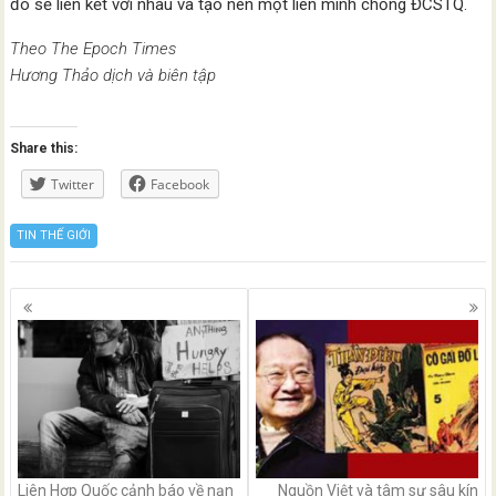
đó sẽ liên kết với nhau và tạo nên một liên minh chống ĐCSTQ.
Theo The Epoch Times
Hương Thảo dịch và biên tập
Share this:
Twitter
Facebook
TIN THẾ GIỚI
Posts
navigation
Liên Hợp Quốc cảnh báo về nạn
Nguồn Việt và tâm sự sâu kín