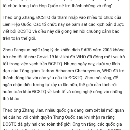
tổ chức trong Liên Hợp Quốc sẽ trở thành những vỏ rỗng”.
Theo ông Zhang, ĐCSTQ đã thâm nhập vào nhiều tổ chức của
Liên Hiệp Quốc. Các tổ chức này sẽ bám sát các kịch bản được
viết bởi ĐCSTQ và điều này đã gióng lên hồi chuông cảnh báo
trên toàn thế giới.
Zhou Fengsuo nghĩ rằng lý do khiến dịch SARS năm 2003 không
trở nên tồi tệ như Covid-19 là vì khi đó WHO đã đóng một vai trò
tốt trong việc vạch trần ĐCSTQ. Nhưng ngày nay, dưới sự lãnh
đạo của Tổng giám Tedros Adhanom Ghebreyesus, WHO đã trở
thành đồng lõa với các yêu cầu từ ĐCSTQ. Zhou nói rằng, để
ngăn chặn điều tương tự xảy ra lần nữa, thế giới cần tách rời
hoàn toàn khỏi ĐCSTQ về kinh tế và công nghệ cùng với những
thứ khác.
Theo ông Zhang Jian, nhiều quốc gia đang xem xét lại mối quan
hệ của họ với chính quyền Trung Quốc sau khi nhận ra rằng
ĐCSTQ đã gây hại cho toàn thế giới. Ông tin rằng, các quốc gia