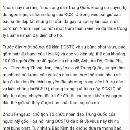
Nhóm này nói rằng “các công dân Trung Quốc không có quyền tự
do ngôn luận, và hành động của ĐCSTQ trong việc bắt giữ các
bác sĩ để dập tắt những tin đồn đã gây ra sự lây lan của virus
corona”. Nhóm hiện có hơn một trăm thành viên và đã thuê Công
ty Luật Berman đại diện cho họ.
Trước đây, một số nơi đã kiện ĐCSTQ về sự bùng phát virus, bao
gồm hai tiểu bang của Hoa Kỳ và các vụ kiện tập thể của khoảng
10.000 người đến từ 40 quốc gia như Mỹ, Anh, Ấn Độ, Châu Phi,
v.v… Theo ông Zhang Jian, chuyên gia về Trung Quốc, sự gia tăng
mạnh mẽ số lượng các vụ kiện của các thực thể khác nhau sẽ
tạo áp lực lớn lên chính quyền địa phương trong việc hỗ trợ các
vụ kiện chống lại ĐCSTQ, nhưng trong quá trình này, ĐCSTQ sẽ
tiếp tục dựng chuyện dối trá để đổ tội cho nước khác, và người
dân thế giới sẽ thấy được bản chất thực sự của nó.
Zhou Fengsuo, chủ tịch Tổ chức nhân đạo Trung Quốc của
người Mỹ gốc Hoa nói rằng ĐCSTQ đã biết về virus này khi nó
mới bùng phát. Tuy nhiên, Bắc Kinh đã không đưa ra thông báo