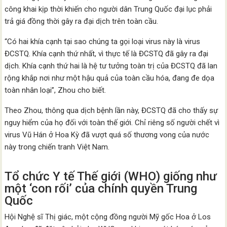
công khai kịp thời khiến cho người dân Trung Quốc đại lục phải
trả giá đồng thời gây ra đại dịch trên toàn cầu.
“Có hai khía cạnh tại sao chúng ta gọi loại virus này là virus
ĐCSTQ. Khía cạnh thứ nhất, vì thực tế là ĐCSTQ đã gây ra đại
dịch. Khía cạnh thứ hai là hệ tư tưởng toàn trị của ĐCSTQ đã lan
rộng khắp nơi như một hậu quả của toàn cầu hóa, đang đe dọa
toàn nhân loại”, Zhou cho biết.
Theo Zhou, thông qua dịch bệnh lần này, ĐCSTQ đã cho thấy sự
nguy hiểm của họ đối với toàn thế giới. Chỉ riêng số người chết vì
virus Vũ Hán ở Hoa Kỳ đã vượt quá số thương vong của nước
này trong chiến tranh Việt Nam.
Tổ chức Y tế Thế giới (WHO) giống như
một ‘con rối’ của chính quyền Trung
Quốc
Hội Nghệ sĩ Thị giác, một cộng đồng người Mỹ gốc Hoa ở Los