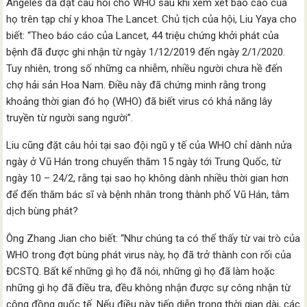
Angeles đã đặt câu hỏi cho WHO sau khi xem xét báo cáo của
họ trên tạp chí y khoa The Lancet. Chủ tịch của hội, Liu Yaya cho
biết: “Theo báo cáo của Lancet, 44 triệu chứng khởi phát của
bệnh đã được ghi nhận từ ngày 1/12/2019 đến ngày 2/1/2020.
Tuy nhiên, trong số những ca nhiễm, nhiều người chưa hề đến
chợ hải sản Hoa Nam. Điều này đã chứng minh rằng trong
khoảng thời gian đó họ (WHO) đã biết virus có khả năng lây
truyền từ người sang người”.
Liu cũng đặt câu hỏi tại sao đội ngũ y tế của WHO chỉ dành nửa
ngày ở Vũ Hán trong chuyến thăm 15 ngày tới Trung Quốc, từ
ngày 10 – 24/2, rằng tại sao họ không dành nhiều thời gian hơn
để đến thăm bác sĩ và bệnh nhân trong thành phố Vũ Hán, tâm
dịch bùng phát?
Ông Zhang Jian cho biết: “Như chúng ta có thể thấy từ vai trò của
WHO trong đợt bùng phát virus này, họ đã trở thành con rối của
ĐCSTQ. Bất kể những gì họ đã nói, những gì họ đã làm hoặc
những gì họ đã điều tra, đều không nhận được sự công nhận từ
cộng đồng quốc tế. Nếu điều này tiếp diễn trong thời gian dài, các