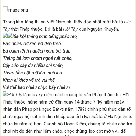
T
rong kho tàng thi ca Việt Nam chỉ thấy độc nhất một bài tả
Hội
Tây
thời Pháp thuộc. Đó là bài
Hội Tây
của Nguyễn Khuyến.
Kìa hội thăng bình tiếng pháo reo,
Bao nhiêu cờ kéo với đèn treo.
Bà quan tênh nghếch xem bơi trải,
Thằng bé lom khom nghé hát chèo,
Cậy sức cây đu nhiều chị nhún,
Tham tiền cột mỡ lắm anh leo.
Khen ai khéo vẽ trò vui thế,
Vui thế bao nhiêu nhục bấy nhiêu !
Hội Tây
là ngày kỷ niệm cách mạng tư sản Pháp thắng lợi. Hồi
Pháp thuộc, hàng năm cứ đến ngày 14 tháng 7 (kỷ niệm ngày
nhân dân Pháp phá ngục Bát-ti năm 1789) chính phủ thực dân tổ
chức ngày hội rất linh đình khắp các tỉnh lỵ, nhất là ở Hà Nội thì tổ
chức lại rầm rộ hơn. Quanh hồ Hoàn Kiếm, chúng tổ chức các trò
chơi rất đê tiện như liếm chảo, chọc thùng, leo cột mỡ v.v… để