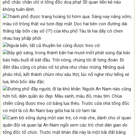
phố chắc chắn chỉ vì tổng đốc doạ phạt 50 quan tiền kẻ nào
không tuân lệnh.
Thành phố được trang hoàng từ hôm qua. Sáng nay nắng sớm,
màu cờ trông thật vui tươi đẹp mắt. Dọc hai bên con đường dài
thẳng tắp bốn cây số (!?) của khu phố Tàu là hai dãy cờ chen
nhau bay phấp phới.
Ngoài bến, tất cả thuyền bè cũng được treo cờ.
Bảy giờ sáng, trong thành bắn hai mươi mốt phát súng đại bác
báo hiệu buổi lễ bắt đầu. Trời nóng, chúng tôi đi từng đoàn. Đi
đến đâu cũng có pháo nổ tứ phía như chào mừng. Những quả
pháo nhỏ, kết thành chùm như xâu thịt, lúc nổ nghe như tiếng xé
lụa, khói bốc dày đặc.
Đường phố đầy người, đi lại khó khăn. Người An Nam nào cũng
hớn hở, diện quần áo đẹp. Màu xanh, màu đỏ, màu tím. Chùa
chiền cũng được treo cờ bằng lụa thêu. Trước cửa nhà tổng đốc
có một lá cờ An Nam bay giữa hai lá cờ tam tài.
Cạnh bờ sông dựng một sàn tre, có mái che, dành cho sĩ quan
quân đội và quan lại An Nam ngồi xem các trò chơi dân gian do
tổng đốc tổ chức. Trước mặt khán đài này là một bãi đất bằng