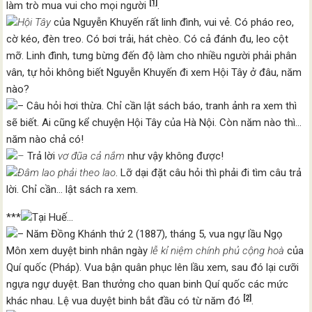
[1]
làm trò mua vui cho mọi người
.
Hội Tây
của Nguyễn Khuyến rất linh đình, vui vẻ. Có pháo reo,
cờ kéo, đèn treo. Có bơi trải, hát chèo. Có cả đánh đu, leo cột
mỡ. Linh đình, tưng bừng đến độ làm cho nhiều người phải phân
vân, tự hỏi không biết Nguyễn Khuyến đi xem Hội Tây ở đâu, năm
nào?
– Câu hỏi hơi thừa. Chỉ cần lật sách báo, tranh ảnh ra xem thì
sẽ biết. Ai cũng kể chuyện Hội Tây của Hà Nội. Còn năm nào thì…
năm nào chả có!
–
Trả lời
vơ đũa cả nắm
như vậy không được!
Đâm lao phải theo lao
. Lỡ dại đặt câu hỏi thì phải đi tìm câu trả
lời. Chỉ cần… lật sách ra xem.
***
Tại Huế…
– Năm Đồng Khánh thứ 2 (1887), tháng 5, vua ngự lầu Ngọ
Môn xem duyệt binh nhân ngày
lễ kỉ niệm chính phủ cộng hoà
của
Quí quốc (Pháp). Vua bận quân phục lên lầu xem, sau đó lại cưỡi
ngựa ngự duyệt. Ban thưởng cho quan binh Quí quốc các mức
[2]
khác nhau. Lệ vua duyệt binh bắt đầu có từ năm đó
.