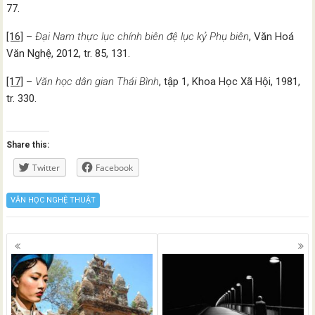
77.
[16]
–
Đại Nam thực lục chính biên đệ lục kỷ Phụ biên
, Văn Hoá
Văn Nghệ, 2012, tr. 85, 131.
[17]
–
Văn học dân gian Thái Bình
, tập 1, Khoa Học Xã Hội, 1981,
tr. 330.
Share this:
Twitter
Facebook
VĂN HỌC NGHỆ THUẬT
Posts
navigation