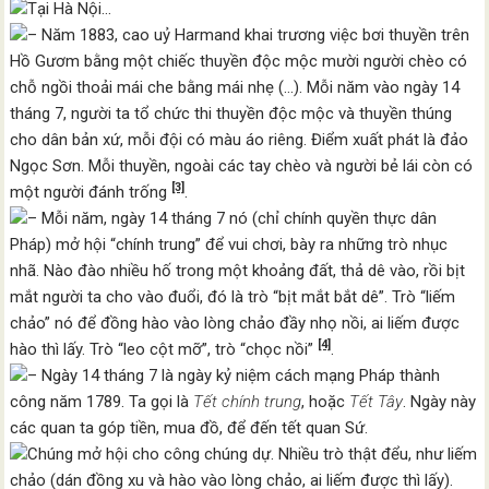
Tại Hà Nội…
– Năm 1883, cao uỷ Harmand khai trương việc bơi thuyền trên
Hồ Gươm bằng một chiếc thuyền độc mộc mười người chèo có
chỗ ngồi thoải mái che bằng mái nhẹ (…). Mỗi năm vào ngày 14
tháng 7, người ta tổ chức thi thuyền độc mộc và thuyền thúng
cho dân bản xứ, mỗi đội có màu áo riêng. Điểm xuất phát là đảo
Ngọc Sơn. Mỗi thuyền, ngoài các tay chèo và người bẻ lái còn có
[3]
một người đánh trống
.
– Mỗi năm, ngày 14 tháng 7 nó (chỉ chính quyền thực dân
Pháp) mở hội “chính trung” để vui chơi, bày ra những trò nhục
nhã. Nào đào nhiều hố trong một khoảng đất, thả dê vào, rồi bịt
mắt người ta cho vào đuổi, đó là trò “bịt mắt bắt dê”. Trò “liếm
chảo” nó để đồng hào vào lòng chảo đầy nhọ nồi, ai liếm được
[4]
hào thì lấy. Trò “leo cột mỡ”, trò “chọc nồi”
.
– Ngày 14 tháng 7 là ngày kỷ niệm cách mạng Pháp thành
công năm 1789. Ta gọi là
Tết chính trung
, hoặc
Tết Tây
. Ngày này
các quan ta góp tiền, mua đồ, để đến tết quan Sứ.
Chúng mở hội cho công chúng dự. Nhiều trò thật đểu, như liếm
chảo (dán đồng xu và hào vào lòng chảo, ai liếm được thì lấy).