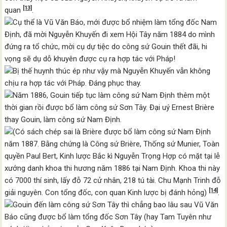
[13]
quan
.
Cụ thể là Vũ Văn Báo, mới được bổ nhiệm làm tổng đốc Nam
Định, đã mời Nguyễn Khuyến đi xem Hội Tây năm 1884 do mình
đứng ra tổ chức, mời cụ dự tiệc do công sứ Gouin thết đãi, hi
vọng sẽ dụ dỗ khuyên được cụ ra hợp tác với Pháp!
Bị thế huynh thúc ép như vậy mà Nguyễn Khuyến vẫn không
chịu ra hợp tác với Pháp. Đáng phục thay.
Năm 1886, Gouin tiếp tục làm công sứ Nam Định thêm một
thời gian rồi được bổ làm công sứ Sơn Tây. Đại uý Ernest Brière
thay Gouin, làm công sứ Nam Định.
(Có sách chép sai là Brière được bổ làm công sứ Nam Định
năm 1887. Bằng chứng là Công sứ Brière, Thống sứ Munier, Toàn
quyền Paul Bert, Kinh lược Bắc kì Nguyễn Trọng Hợp có mặt tại lễ
xướng danh khoa thi hương năm 1886 tại Nam Định. Khoa thi này
có 7000 thí sinh, lấy đỗ 72 cử nhân, 218 tú tài. Chu Mạnh Trinh đỗ
[14]
giải nguyên. Con tổng đốc, con quan Kinh lược bị đánh hỏng)
.
Gouin đến làm công sứ Sơn Tây thì chẳng bao lâu sau Vũ Văn
Báo cũng được bổ làm tổng đốc Sơn Tây (hay Tam Tuyên như