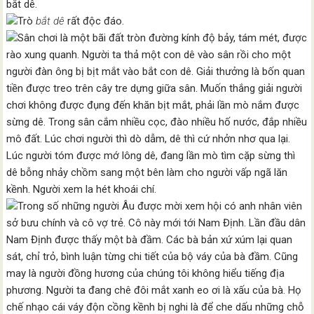
bắt dê.
Trò
bắt dê
rất độc đáo.
Sân chơi là một bãi đất tròn đường kính độ bảy, tám mét, được
rào xung quanh. Người ta thả một con dê vào sân rồi cho một
người đàn ông bị bịt mắt vào bắt con dê. Giải thưởng là bốn quan
tiền được treo trên cây tre dựng giữa sân. Muốn thắng giải người
chơi không được đụng đến khăn bịt mắt, phải lần mò nắm được
sừng dê. Trong sân cắm nhiều cọc, đào nhiều hố nước, đắp nhiều
mô đất. Lúc chơi người thì dò dẫm, dê thì cứ nhởn nhơ qua lại.
Lúc người tóm được mớ lông dê, đang lần mò tìm cặp sừng thì
dê bỗng nhảy chồm sang một bên làm cho người vấp ngã lăn
kềnh. Người xem la hét khoái chí.
Trong số những người Âu được mời xem hội có anh nhân viên
sở bưu chính và cô vợ trẻ. Cô này mới tới Nam Định. Lần đầu dân
Nam Định được thấy một bà đầm. Các bà bản xứ xúm lại quan
sát, chỉ trỏ, bình luận từng chi tiết của bộ váy của bà đầm. Cũng
may là người đồng hương của chúng tôi không hiểu tiếng địa
phương. Người ta đang chê đôi mắt xanh eo ơi là xấu của bà. Họ
chế nhạo cái váy độn cồng kềnh bị nghi là để che dấu những chỗ