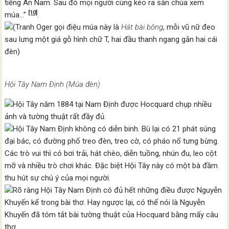
tiếng An Nam. Sau đó mọi người cùng kéo ra sân chùa xem
[10]
múa…”
.
(Tranh Oger gọi điệu múa này là
Hát bài bông
, mỗi vũ nữ đeo
sau lưng một giá gỗ hình chữ T, hai đầu thanh ngang gắn hai cái
đèn)
Hội Tây Nam Định (Múa đèn)
Hội Tây năm 1884 tại Nam Định được Hocquard chụp nhiều
ảnh và tường thuật rất đầy đủ.
Hội Tây Nam Định không có diễn binh. Bù lại có 21 phát súng
đại bác, có đường phố treo đèn, treo cờ, có pháo nổ tưng bừng.
Các trò vui thì có bơi trải, hát chèo, diễn tuồng, nhún đu, leo cột
mỡ và nhiều trò chơi khác. Đặc biệt Hội Tây này có một bà đầm
thu hút sự chú ý của mọi người.
Rõ ràng Hội Tây Nam Định có đủ hết những điều được Nguyễn
Khuyến kể trong bài thơ. Hay ngược lại, có thể nói là Nguyễn
Khuyến đã tóm tắt bài tường thuật của Hocquard bằng mấy câu
thơ.