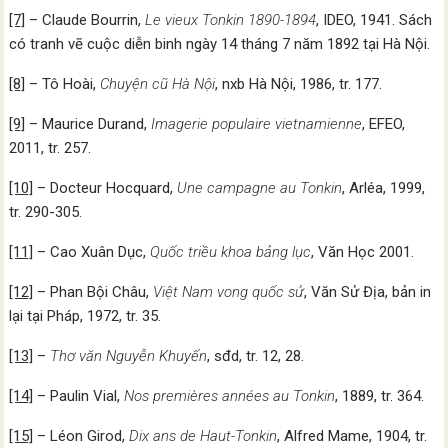
[7]
– Claude Bourrin,
Le vieux Tonkin 1890-1894
, IDEO, 1941. Sách
có tranh vẽ cuộc diễn binh ngày 14 tháng 7 năm 1892 tại Hà Nội.
[8]
– Tô Hoài,
Chuyện cũ Hà Nội
, nxb Hà Nội, 1986, tr. 177.
[9]
– Maurice Durand,
Imagerie
populaire vietnamienne
, EFEO,
2011, tr. 257.
[10]
– Docteur Hocquard,
Une campagne au Tonkin
, Arléa, 1999,
tr. 290-305.
[11]
– Cao Xuân Dục,
Quốc triều khoa bảng lục
, Văn Học 2001.
[12]
– Phan Bội Châu,
Việt Nam vong quốc sử
, Văn Sử Địa, bản in
lại tại Pháp, 1972, tr. 35.
[13]
–
Thơ văn Nguyễn Khuyến
, sđd, tr. 12, 28.
[14]
– Paulin Vial,
Nos premières années au Tonkin
, 1889, tr. 364.
[15]
– Léon Girod,
Dix ans de Haut-Tonkin
, Alfred Mame, 1904, tr.