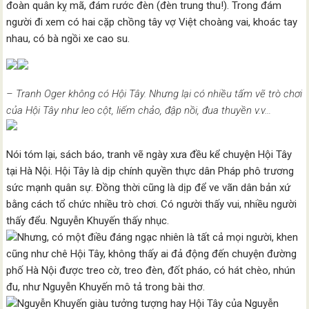
đoàn quân kỵ mã, đám rước đèn (đèn trung thu!). Trong đám
người đi xem có hai cặp chồng tây vợ Việt choàng vai, khoác tay
nhau, có bà ngồi xe cao su.
– Tranh Oger không có Hội Tây. Nhưng lại có nhiều tấm vẽ trò chơi
của Hội Tây như leo cột, liếm chảo, đập nồi, đua thuyền v.v…
Nói tóm lại, sách báo, tranh vẽ ngày xưa đều kể chuyện Hội Tây
tại Hà Nội. Hội Tây là dịp chính quyền thực dân Pháp phô trương
sức mạnh quân sự. Đồng thời cũng là dịp để ve vãn dân bản xứ
bằng cách tổ chức nhiều trò chơi. Có người thấy vui, nhiều người
thấy đểu. Nguyễn Khuyến thấy nhục.
Nhưng, có một điều đáng ngạc nhiên là tất cả mọi người, khen
cũng như chê Hội Tây, không thấy ai đả động đến chuyện đường
phố Hà Nội được treo cờ, treo đèn, đốt pháo, có hát chèo, nhún
đu, như Nguyễn Khuyến mô tả trong bài thơ.
Nguyễn Khuyến giàu tưởng tượng hay Hội Tây của Nguyễn