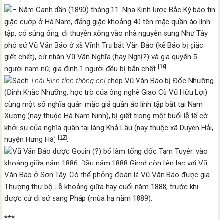
– Năm Canh dần (1890) tháng 11. Nha Kinh lược Bắc Kỳ báo tin
giặc cướp ở Hà Nam, đảng giặc khoảng 40 tên mặc quần áo lính
tập, có súng ống, đi thuyền xông vào nhà nguyên sung Như Tây
phó sứ Vũ Văn Báo ở xã Vĩnh Trụ bắt Văn Báo (kế Báo bị giặc
giết chết), cử nhân Vũ Văn Nghĩa (hay Nghị?) và gia quyến 5
[16]
người nam nữ, gia đinh 1 người đều bị bắn chết
.
Sách
Thái Bình tỉnh thông chí
chép Vũ Văn Báo bị Đốc Nhưỡng
(Đinh Khắc Nhưỡng, học trò của ông nghè Giao Cù Vũ Hữu Lợi)
cùng một số nghĩa quân mặc giả quần áo lính tập bắt tại Nam
Xương (nay thuộc Hà Nam Ninh), bị giết trong một buổi lễ tế cờ
khởi sự của nghĩa quân tại làng Khả Lậu (nay thuộc xã Duyên Hải,
[17]
huyện Hưng Hà)
.
Vũ Văn Báo được Gouin (?) bổ làm tổng đốc Tam Tuyên vào
khoảng giữa năm 1886. Đầu năm 1888 Girod còn liên lạc với Vũ
Văn Báo ở Sơn Tây. Có thể phỏng đoán là Vũ Văn Báo được gia
Thượng thư bộ Lễ khoảng giữa hay cuối năm 1888, trước khi
được cử đi sứ sang Pháp (mùa hạ năm 1889).
***