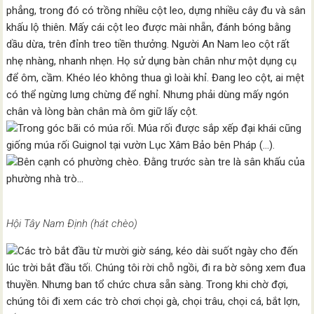
phẳng, trong đó có trồng nhiều cột leo, dựng nhiều cây đu và sân
khấu lộ thiên. Mấy cái cột leo được mài nhẵn, đánh bóng bằng
dầu dừa, trên đỉnh treo tiền thưởng. Người An Nam leo cột rất
nhẹ nhàng, nhanh nhẹn. Họ sử dụng bàn chân như một dụng cụ
để ôm, cầm. Khéo léo không thua gì loài khỉ. Đang leo cột, ai mệt
có thể ngừng lưng chừng để nghỉ. Nhưng phải dùng mấy ngón
chân và lòng bàn chân mà ôm giữ lấy cột.
Trong góc bãi có múa rối. Múa rối được sắp xếp đại khái cũng
giống múa rối Guignol tại vườn Lục Xâm Bảo bên Pháp (…).
Bên cạnh có phường chèo. Đằng trước sàn tre là sân khấu của
phường nhà trò…
Hội Tây Nam Định (hát chèo)
Các trò bắt đầu từ mười giờ sáng, kéo dài suốt ngày cho đến
lúc trời bắt đầu tối. Chúng tôi rời chỗ ngồi, đi ra bờ sông xem đua
thuyền. Nhưng ban tổ chức chưa sẵn sàng. Trong khi chờ đợi,
chúng tôi đi xem các trò chơi chọi gà, chọi trâu, chọi cá, bắt lợn,