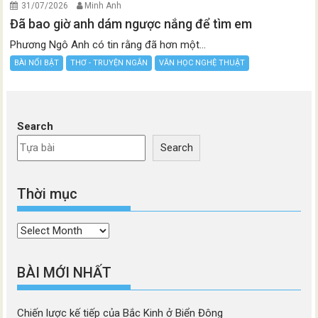
31/07/2026
Minh Anh
Đã bao giờ anh dám ngược nắng để tìm em
Phương Ngô Anh có tin rằng đã hơn một...
BÀI NỔI BẬT
THƠ - TRUYỆN NGẮN
VĂN HỌC NGHỆ THUẬT
Search
Search
Thời mục
Thời
mục
BÀI MỚI NHẤT
Chiến lược kế tiếp của Bắc Kinh ở Biển Đông