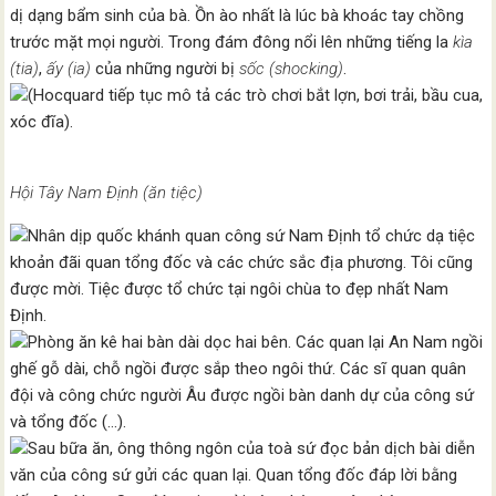
dị dạng bẩm sinh của bà. Ồn ào nhất là lúc bà khoác tay chồng
trước mặt mọi người. Trong đám đông nổi lên những tiếng la
kìa
(tia)
,
ấy (ia)
của những người bị
sốc (shocking)
.
(Hocquard tiếp tục mô tả các trò chơi bắt lợn, bơi trải, bầu cua,
xóc đĩa).
Hội Tây Nam Định (ăn tiệc)
Nhân dịp quốc khánh quan công sứ Nam Định tổ chức dạ tiệc
khoản đãi quan tổng đốc và các chức sắc địa phương. Tôi cũng
được mời. Tiệc được tổ chức tại ngôi chùa to đẹp nhất Nam
Định.
Phòng ăn kê hai bàn dài dọc hai bên. Các quan lại An Nam ngồi
ghế gỗ dài, chỗ ngồi được sắp theo ngôi thứ. Các sĩ quan quân
đội và công chức người Âu được ngồi bàn danh dự của công sứ
và tổng đốc (…).
Sau bữa ăn, ông thông ngôn của toà sứ đọc bản dịch bài diễn
văn của công sứ gửi các quan lại. Quan tổng đốc đáp lời bằng