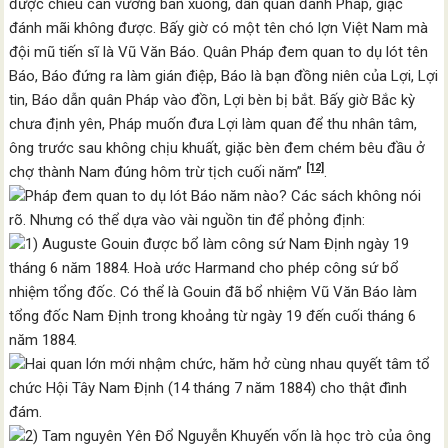
được chiếu cần vương ban xuống, dẫn quân đánh Pháp, giặc
đánh mãi không được. Bấy giờ có một tên chó lợn Việt Nam mà
đội mũ tiến sĩ là Vũ Văn Báo. Quân Pháp đem quan to dụ lót tên
Báo, Báo đứng ra làm gián điệp, Báo là bạn đồng niên của Lợi, Lợi
tin, Báo dẫn quân Pháp vào đồn, Lợi bèn bị bắt. Bấy giờ Bắc kỳ
chưa định yên, Pháp muốn đưa Lợi làm quan để thu nhân tâm,
ông trước sau không chịu khuất, giặc bèn đem chém bêu đầu ở
[12]
chợ thành Nam đúng hôm trừ tịch cuối năm”
.
Pháp đem quan to dụ lót Báo năm nào? Các sách không nói
rõ. Nhưng có thể dựa vào vài nguồn tin để phỏng định:
1) Auguste Gouin được bổ làm công sứ Nam Định ngày 19
tháng 6 năm 1884. Hoà ước Harmand cho phép công sứ bổ
nhiệm tổng đốc. Có thể là Gouin đã bổ nhiệm Vũ Văn Báo làm
tổng đốc Nam Định trong khoảng từ ngày 19 đến cuối tháng 6
năm 1884.
Hai quan lớn mới nhậm chức, hăm hở cùng nhau quyết tâm tổ
chức Hội Tây Nam Định (14 tháng 7 năm 1884) cho thật đình
đám.
2) Tam nguyên Yên Đổ Nguyễn Khuyến vốn là học trò của ông