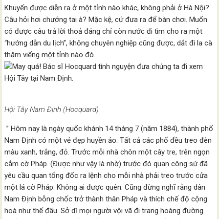
Khuyến được diễn ra ở một tỉnh nào khác, không phải ở Hà Nội?
Câu hỏi hơi chướng tai à? Mặc kệ, cứ đưa ra để bàn chơi. Muốn
có được câu trả lời thoả đáng chỉ còn nước đi tìm cho ra một
“hướng dẫn du lịch”, không chuyên nghiệp cũng được, dắt đi la cà
thăm viếng một tỉnh nào đó.
May quá! Bác sĩ Hocquard tình nguyện đưa chúng ta đi xem
Hội Tây tại Nam Định:
Hội Tây Nam Định (Hocquard)
” Hôm nay là ngày quốc khánh 14 tháng 7 (năm 1884), thành phố
Nam Định có một vẻ đẹp huyền ảo. Tất cả các phố đều treo đèn
màu xanh, trắng, đỏ. Trước mỗi nhà chôn một cây tre, trên ngọn
cắm cờ Pháp. (Được như vậy là nhờ) trước đó quan công sứ đã
yêu cầu quan tổng đốc ra lệnh cho mỗi nhà phải treo trước cửa
một lá cờ Pháp. Không ai được quên. Cũng đừng nghĩ rằng dân
Nam Định bỗng chốc trở thành thân Pháp và thích chế độ cộng
hoà như thế đâu. Sở dĩ mọi người vội vã đi trang hoàng đường