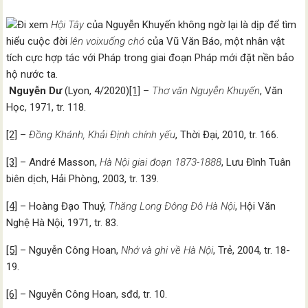
Đi xem
Hội Tây
của Nguyễn Khuyến không ngờ lại là dịp để tìm
hiểu cuộc đời
lên voi
xuống chó
của Vũ Văn Báo, một nhân vật
tích cực hợp tác với Pháp trong giai đoạn Pháp mới đặt nền bảo
hộ nước ta.
Nguyễn Dư
(Lyon, 4/2020)
[1]
–
Thơ văn Nguyễn Khuyến
, Văn
Học, 1971, tr. 118.
[2]
–
Đồng Khánh, Khải Định chính yếu
, Thời Đại, 2010, tr. 166.
[3]
– André Masson,
Hà Nội giai đoạn 1873-1888
, Lưu Đình Tuân
biên dịch, Hải Phòng, 2003, tr. 139.
[4]
– Hoàng Đạo Thuý,
Thăng Long Đông Đô Hà Nội
, Hội Văn
Nghệ Hà Nội, 1971, tr. 83.
[5]
– Nguyễn Công Hoan,
Nhớ và ghi về Hà Nội
, Trẻ, 2004, tr. 18-
19.
[6]
– Nguyễn Công Hoan, sđd, tr. 10.