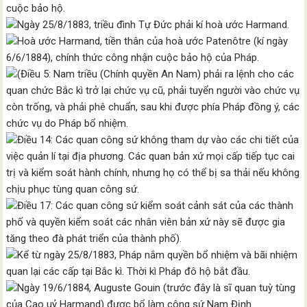
cuộc bảo hộ.
Ngày 25/8/1883, triều đình Tự Đức phải kí hoà ước Harmand.
Hoà ước Harmand, tiền thân của hoà ước Patenôtre (kí ngày
6/6/1884), chính thức công nhận cuộc bảo hộ của Pháp.
(Điều 5: Nam triều (Chính quyền An Nam) phải ra lệnh cho các
quan chức Bắc kì trở lại chức vụ cũ, phải tuyển người vào chức vụ
còn trống, và phải phê chuẩn, sau khi được phía Pháp đồng ý, các
chức vụ do Pháp bổ nhiệm.
Điều 14: Các quan công sứ không tham dự vào các chi tiết của
việc quản lí tại địa phương. Các quan bản xứ mọi cấp tiếp tục cai
trị và kiểm soát hành chính, nhưng họ có thể bị sa thải nếu không
chịu phục tùng quan công sứ.
Điều 17: Các quan công sứ kiểm soát cảnh sát của các thành
phố và quyền kiểm soát các nhân viên bản xứ này sẽ được gia
tăng theo đà phát triển của thành phố).
Kể từ ngày 25/8/1883, Pháp nắm quyền bổ nhiệm và bãi nhiệm
quan lại các cấp tại Bắc kì. Thời kì Pháp đô hộ bắt đầu.
Ngày 19/6/1884, Auguste Gouin (trước đây là sĩ quan tuỳ tùng
của Cao uỷ Harmand) được bổ làm công sứ Nam Định.