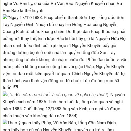
nghè Vũ Văn Lý, cha của Vũ Văn Báo. Nguyễn Khuyến nhận Vũ
Văn Báo là thế huynh.
“Ngày 17/12/1883, Pháp chiếm thành Sơn Tây. Tổng đốc Sơn
Tây Nguyễn Đình Nhuận bỏ chạy lên Hưng Hoá cùng Nguyễn
Quang Bích tổ chức kháng chiến. Do thực dân Pháp thúc ép phải
cử người thay thế, kinh lược Bắc kì hồi bấy giờ là Nguyễn Hữu Độ,
nhân danh triều đình cử Trực học sĩ Nguyễn Khuyến bấy giờ
đương dưỡng bệnh ở quê nhà làm quyền tổng đốc Sơn Tây
nhưng ông từ chối không đi nhậm chức đó. Phần đau buồn vì vận
nước, phần không muốn cộng tác với giặc Pháp, Nguyễn Khuyến
viện cớ đau mắt kiên quyết từ quan. Chính Nguyễn Khuyến đã tự
thân hành vào Kinh vận động xin từ chức. Lúc đó ông mới 50
[13]
tuổi”
.
(
Ta đến năm mươi tuổi là cáo quan về nghỉ
(
Tự thuật
). Nguyễn
Khuyến sinh năm 1835. Tính theo tuổi ta, ông cáo quan về nghỉ
năm 1884. Cuối tháng 12/1883 ông vào Kinh xin nghỉ và được
chấp thuận vào khoảng đầu năm 1884).
Theo ý quan thầy Pháp, Vũ Văn Báo, tổng đốc Nam Định,
con thầy học cũ của Nguyễn Khuyến, khuyên cụ trở ra làm