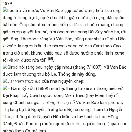
1889.
Lúc trở về nước, Vũ Văn Báo gặp sự cố đáng tiếc. Lúc ông
đang ở trang trại tại quê nhà thì bị giặc cướp giả dạng dân quân
bắt cóc. Ông năn nỉ xin mang hết gia tài ra chuộc mạng, nhưng
giặc cướp quyết trả thù, trói ông mang sang Bãi Sậy hành hạ, rồi
giết ông. Tôi mong rằng Vũ Văn Báo, cũng như nhiều sĩ phu Bắc
kì khác, là người hiểu đạo nhưng không có can đảm theo đạo,
trong giờ phút khủng khiếp này, sẽ được hưởng phúc lành, xưng
[15]
tội và xin được rửa tội”
.
Girod nói rằng sau ngày gặp nhau (tháng 7/1887), Vũ Văn Báo
được làm thượng thư bộ Lễ. Thông tin này đúng.
Đại Nam thực lục
của nhà Nguyễn chép:
– Năm Kỷ sửu (1889) mùa hạ, tháng tư sai sứ thông hiếu với
Đại Pháp. Lấy Quỳnh quốc công Miên Triệu (hay Miên Triện?)
sung Chánh sứ, gia
Thượng thư bộ Lễ
Vũ Văn Báo làm phó sứ,
Thị lang bộ Lễ Nguyễn Trừng làm Bội sứ cùng Tham tá Nguyễn
Thoại, thông dịch Nguyễn Hữu Mẫn và tuỳ hành là bọn Hồng
Dánh, Đoàn Phương mười người đem theo quốc thư (…) giao cho
sứ bộ theo đó mà làm.