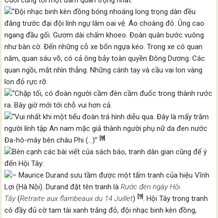
Cuối cùng tới một đám quan trọng nhất.
“Đội nhạc binh kèn đồng bóng nhoáng long trọng dàn đều
đằng trước đại đội lính ngự lâm oai vệ. Áo choàng đỏ. Ủng cao
ngang đầu gối. Gươm dài chấm khoeo. Đoàn quân bước vuông
như bàn cờ. Đến những cỗ xe bốn ngựa kéo. Trong xe có quan
năm, quan sáu võ, có cả ông bảy toàn quyền Đông Dương. Các
quan ngồi, mắt nhìn thẳng. Những cánh tay và cầu vai lon vàng
lon đỏ rực rỡ.
“Chặp tối, có đoàn người cầm đèn cầm đuốc trong thành rước
ra. Bây giờ mới tới chỗ vui hơn cả.
“Vui nhất khi một tiểu đoàn trá hình diễu qua. Đây là mấy trăm
người lính tập An nam mặc giả thành người phụ nữ da đen nước
[8]
Đa-hô-mây bên châu Phi (…)”
.
Bên cạnh các bài viết của sách báo, tranh dân gian cũng để ý
đến Hội Tây:
– Maurice Durand sưu tầm được một tấm tranh của hiệu Vĩnh
Lợi (Hà Nội). Durand đặt tên tranh là
Rước đèn ngày Hội
[9]
Tây
(
Retraite aux flambeaux du 14 Juillet
)
. Hội Tây trong tranh
có đầy đủ cờ tam tài xanh trắng đỏ, đội nhạc binh kèn đồng,