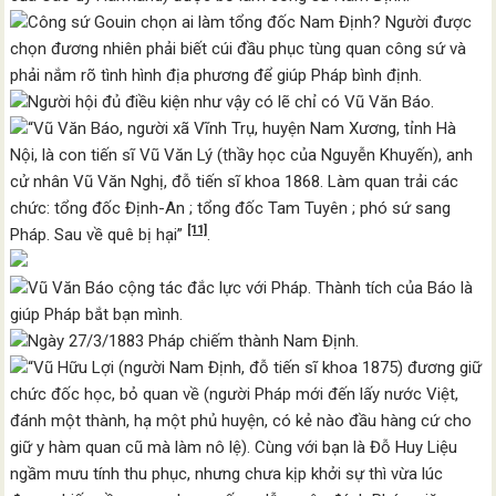
Công sứ Gouin chọn ai làm tổng đốc Nam Định? Người được
chọn đương nhiên phải biết cúi đầu phục tùng quan công sứ và
phải nắm rõ tình hình địa phương để giúp Pháp bình định.
Người hội đủ điều kiện như vậy có lẽ chỉ có Vũ Văn Báo.
“Vũ Văn Báo, người xã Vĩnh Trụ, huyện Nam Xương, tỉnh Hà
Nội, là con tiến sĩ Vũ Văn Lý (thầy học của Nguyễn Khuyến), anh
cử nhân Vũ Văn Nghị, đỗ tiến sĩ khoa 1868. Làm quan trải các
chức: tổng đốc Định-An ; tổng đốc Tam Tuyên ; phó sứ sang
[11]
Pháp. Sau về quê bị hại”
.
Vũ Văn Báo cộng tác đắc lực với Pháp. Thành tích của Báo là
giúp Pháp bắt bạn mình.
Ngày 27/3/1883 Pháp chiếm thành Nam Định.
“Vũ Hữu Lợi (người Nam Định, đỗ tiến sĩ khoa 1875) đương giữ
chức đốc học, bỏ quan về (người Pháp mới đến lấy nước Việt,
đánh một thành, hạ một phủ huyện, có kẻ nào đầu hàng cứ cho
giữ y hàm quan cũ mà làm nô lệ). Cùng với bạn là Đỗ Huy Liệu
ngầm mưu tính thu phục, nhưng chưa kịp khởi sự thì vừa lúc