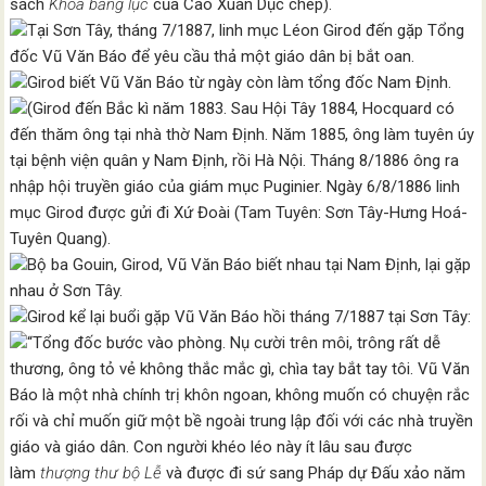
sách
Khoa bảng lục
của Cao Xuân Dục chép).
Tại Sơn Tây, tháng 7/1887, linh mục Léon Girod đến gặp Tổng
đốc Vũ Văn Báo để yêu cầu thả một giáo dân bị bắt oan.
Girod biết Vũ Văn Báo từ ngày còn làm tổng đốc Nam Định.
(Girod đến Bắc kì năm 1883. Sau Hội Tây 1884, Hocquard có
đến thăm ông tại nhà thờ Nam Định. Năm 1885, ông làm tuyên úy
tại bệnh viện quân y Nam Định, rồi Hà Nội. Tháng 8/1886 ông ra
nhập hội truyền giáo của giám mục Puginier. Ngày 6/8/1886 linh
mục Girod được gửi đi Xứ Đoài (Tam Tuyên: Sơn Tây-Hưng Hoá-
Tuyên Quang).
Bộ ba Gouin, Girod, Vũ Văn Báo biết nhau tại Nam Định, lại gặp
nhau ở Sơn Tây.
Girod kể lại buổi gặp Vũ Văn Báo hồi tháng 7/1887 tại Sơn Tây:
“Tổng đốc bước vào phòng. Nụ cười trên môi, trông rất dễ
thương, ông tỏ vẻ không thắc mắc gì, chìa tay bắt tay tôi. Vũ Văn
Báo là một nhà chính trị khôn ngoan, không muốn có chuyện rắc
rối và chỉ muốn giữ một bề ngoài trung lập đối với các nhà truyền
giáo và giáo dân. Con người khéo léo này ít lâu sau được
làm
thượng thư
bộ Lễ
và được đi sứ sang Pháp dự Đấu xảo năm