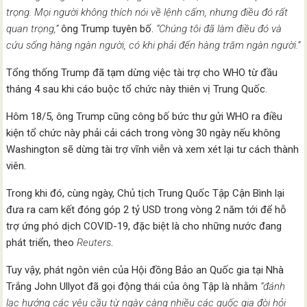
trọng. Mọi người không thích nói về lệnh cấm, nhưng điều đó rất
quan trọng,”
ông Trump tuyên bố.
“Chúng tôi đã làm điều đó và
cứu sống hàng ngàn người, có khi phải đến hàng trăm ngàn người.”
Tổng thống Trump đã tạm dừng việc tài trợ cho WHO từ đầu
tháng 4 sau khi cáo buộc tổ chức này thiên vị Trung Quốc.
Hôm 18/5, ông Trump cũng công bố bức thư gửi WHO ra điều
kiện tổ chức này phải cải cách trong vòng 30 ngày nếu không
Washington sẽ dừng tài trợ vĩnh viễn và xem xét lại tư cách thành
viên.
Trong khi đó, cùng ngày, Chủ tịch Trung Quốc Tập Cận Bình lại
đưa ra cam kết đóng góp 2 tỷ USD trong vòng 2 năm tới để hỗ
trợ ứng phó dịch COVID-19, đặc biệt là cho những nước đang
phát triển, theo
Reuters
.
Tuy vậy, phát ngôn viên của Hội đồng Bảo an Quốc gia tại Nhà
Trắng John Ullyot đã gọi động thái của ông Tập là nhằm
“đánh
lạc hướng các yêu cầu từ ngày càng nhiều các quốc gia đòi hỏi