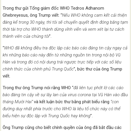
Trong thư gửi Tổng giám đốc WHO Tedros Adhanom
Ghebreyesus, ông Trump viết: “
Nếu WHO không cam kết cải thiện
đáng kể trong 30 ngày, thì tôi sẽ chuyển quyết định đóng băng tạm
thời tài trợ cho WHO thành dừng vĩnh viễn và xem xét lại tư cách
thành viên của chúng tôi
”.
“
WHO đã không điều tra độc lập các báo cáo đáng tin cậy ngay cả
khi những báo cáo này đến từ những nguồn tin trong nội bộ Vũ
Hán và trong đó có nội dung trái ngược trực tiếp với các số liệu
chính thức của chính phủ Trung Quốc
”, bức thư của ông Trump
viết.
Trong thư ông Trump nói rằng WHO “
đã liên tục phớt lờ các cáo
báo đáng tin cậy về sự lây lan của virus corona tại Vũ Hán vào đầu
tháng Mười Hai”
và kết luận bức thư bằng phát biểu rằng
“con
đường duy nhất phía trước cho WHO là liệu tổ chức này có thể
biểu hiện sự độc lập với Trung Quốc hay không
”.
Ông Trump cũng cho biết chính quyền của ông đã bắt đầu các