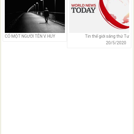
CÓ MỘT NGƯỜI TÊN V. HUY
Tin thế giới sáng thứ Tư
20/5/2020