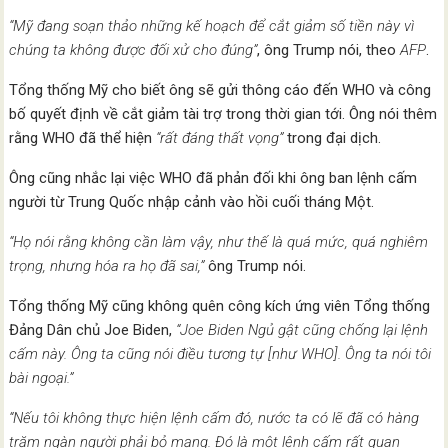
“Mỹ đang soạn thảo những kế hoạch để cắt giảm số tiền này vì
chúng ta không được đối xử cho đúng”
, ông Trump nói, theo
AFP
.
Tổng thống Mỹ cho biết ông sẽ gửi thông cáo đến WHO và công
bố quyết định về cắt giảm tài trợ trong thời gian tới. Ông nói thêm
rằng WHO đã thể hiện
“rất đáng thất vọng”
trong đại dịch.
Ông cũng nhắc lại việc WHO đã phản đối khi ông ban lệnh cấm
người từ Trung Quốc nhập cảnh vào hồi cuối tháng Một.
“Họ nói rằng không cần làm vậy, như thế là quá mức, quá nghiêm
trọng, nhưng hóa ra họ đã sai,”
ông Trump nói.
Tổng thống Mỹ cũng không quên công kích ứng viên Tổng thống
Đảng Dân chủ Joe Biden,
“Joe Biden Ngủ gật cũng chống lại lệnh
cấm này. Ông ta cũng nói điều tương tự [như WHO]. Ông ta nói tôi
bài ngoại.”
“Nếu tôi không thực hiện lệnh cấm đó, nước ta có lẽ đã có hàng
trăm ngàn người phải bỏ mạng. Đó là một lệnh cấm rất quan