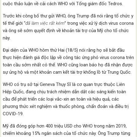
cuộc thảo luận về cải cách WHO với Tổng giám đốc Tedros.
Trước khi công bố thư gửi WHO, ông Trump đã nói rằng tổ chức y
tế thế giới “
đã làm việc rất kém
” trong việc xử lý dịch virus corona
và ông sẽ sớm quyết định về khoản tài trợ của Mỹ cho tổ chức
này.
Đại diện của WHO hôm thứ Hai (18/5) nói rằng họ sẽ bắt đầu
thực hiện đánh giá độc lập về công tác ứng phó virus corona trên
toàn cầu sớm nhất có thể. WHO cũng loan báo họ đã nhận được
sự ủng hộ và một khoản cam kết tài trợ khổng lồ từ Trung Quốc.
WHO có trụ sở tại Geneva Thụy Sĩ là cơ quan trực thuộc Liên
Hiệp Quốc, đang chịu trách nhiệm dẫn dắt các sáng kiến toàn
cầu để phát triển các loại vắc-xin an toàn và hiệu quả, các
phương thức xét nghiệm và thuốc phòng, chẩn đoán và điều trị
COVID-19.
Mỹ đã đóng góp hơn 400 triệu USD cho WHO trong năm 2019,
chiếm khoảng 15% ngân sách của tổ chức này. Ông Trump từng