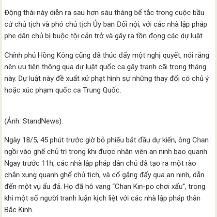
Động thái này diễn ra sau hơn sáu tháng bế tắc trong cuộc bầu
cử chủ tịch và phó chủ tịch Ủy ban Đối nội, với các nhà lập pháp
phe dân chủ bị buộc tội cản trở và gây ra tồn đọng các dự luật.
Chính phủ Hồng Kông cũng đã thúc đẩy một nghị quyết, nói rằng
nên ưu tiên thông qua dự luật quốc ca gây tranh cãi trong tháng
này. Dự luật này đề xuất xử phạt hình sự những thay đổi có chủ ý
hoặc xúc phạm quốc ca Trung Quốc.
(Ảnh: StandNews).
Ngày 18/5, 45 phút trước giờ bỏ phiếu bắt đầu dự kiến, ông Chan
ngồi vào ghế chủ trì trong khi được nhân viên an ninh bao quanh.
Ngay trước 11h, các nhà lập pháp dân chủ đã tạo ra một rào
chắn xung quanh ghế chủ tịch, và cố gắng đẩy qua an ninh, dẫn
đến một vụ ẩu đả. Họ đã hô vang “Chan Kin-po chơi xấu”, trong
khi một số người tranh luận kịch liệt với các nhà lập pháp thân
Bắc Kinh.