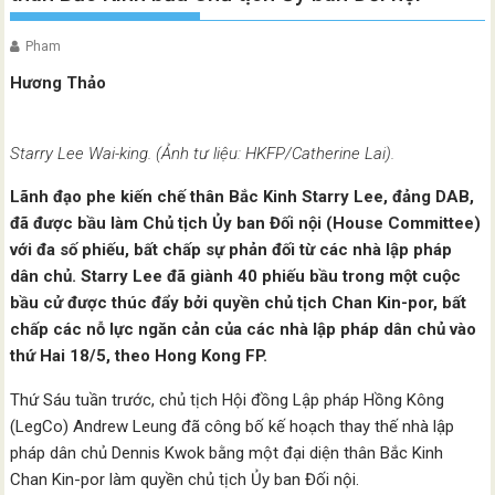
Pham
Hương Thảo
Starry Lee Wai-king. (Ảnh tư liệu: HKFP/Catherine Lai).
Lãnh đạo phe kiến chế thân Bắc Kinh Starry Lee, đảng DAB,
đã được bầu làm Chủ tịch Ủy ban Đối nội (House Committee)
với đa số phiếu, bất chấp sự phản đối từ các nhà lập pháp
dân chủ. Starry Lee đã giành 40 phiếu bầu trong một cuộc
bầu cử được thúc đẩy bởi quyền chủ tịch Chan Kin-por, bất
chấp các nỗ lực ngăn cản của các nhà lập pháp dân chủ vào
thứ Hai 18/5, theo Hong Kong FP.
Thứ Sáu tuần trước, chủ tịch Hội đồng Lập pháp Hồng Kông
(LegCo) Andrew Leung đã công bố kế hoạch thay thế nhà lập
pháp dân chủ Dennis Kwok bằng một đại diện thân Bắc Kinh
Chan Kin-por làm quyền chủ tịch Ủy ban Đối nội.