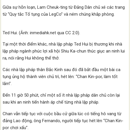
Giữa sự hỗn loạn, Lam Cheuk-ting từ Đảng Dân chủ xé các trang
từ “Quy tắc Tố tụng của LegCo” và ném chúng khắp phòng.
Ted Hui. (Ảnh: inmediahk.net qua CC 2.0).
Tại một thời điểm khác, nhà lập pháp Ted Hui bị thương khi nhà
lập pháp ngành phúc lợi xã hội Shiu Ka-chun thúc giục an ninh lui
ra, nói rằng Hui không thể thở.
Các nhà lập pháp thân Bắc Kinh sau đó đã bắt đầu một bài ca
tụng ủng hộ thành viên chủ trì, hét lên: “Chan Kin-por, làm tốt
lắm”.
Đến 11 giờ 50 phút, chỉ một số ít nhà lập pháp dân chủ còn lại
sau khi an ninh tiến hành áp chế từng nhà lập pháp.
Chan vẫn tiếp tục với cuộc bầu cử giữa lúc có tiếng hô vang từ
đảng Lao động, ông Fernando, người tiếp tục hét lên “Chan Kin-
por chơi xấu”.