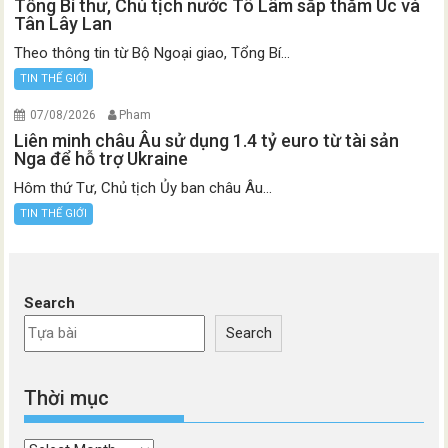
Tổng Bí thư, Chủ tịch nước Tô Lâm sắp thăm Úc và
Tân Lây Lan
Theo thông tin từ Bộ Ngoại giao, Tổng Bí...
TIN THẾ GIỚI
07/08/2026
Pham
Liên minh châu Âu sử dụng 1.4 tỷ euro từ tài sản
Nga để hỗ trợ Ukraine
Hôm thứ Tư, Chủ tịch Ủy ban châu Âu...
TIN THẾ GIỚI
Search
Search
Thời mục