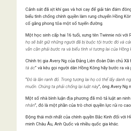
Cảnh sát đã xịt khí gas và hơi cay để giải tán đám đôn
biểu tình chống chính quyền làm rung chuyển Hồng Kôn
cố gắng phong tỏa một số tuyến đường.
Một học sinh cấp hai 16 tuổi, xưng tên Twinnie nói với R
họ sẽ bắt giữ những người đã bị buộc tội trước đó và cả
vẫn cần phải bước ra và biểu tình vì tương lai của Hồng
Chính trị gia Avery Ng của Đảng Liên đoàn Dân chủ Xã 
tà ác
” và kêu gọi người dân Hồng Kông hãy bước ra và p
“
Đó là lằn ranh đỏ. Trong tương lai họ có thể lấy danh ng
muốn. Chúng ta phải chống lại luật này
”, ông Avery Ng n
Một số nhà bình luận địa phương đã mô tả luật an ninh
nhân
”, đó là một phần của trò chơi quyền lực rủi ro c
Động thái mới nhất của chính quyền Bắc Kinh đối với 
minh Châu Âu, Anh Quốc và nhiều quốc gia khác.