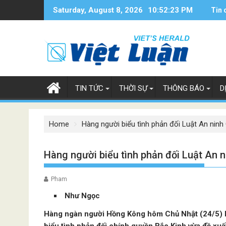
Skip
Saturday, August 8, 2026
10:52:24 PM
Tin 
to
content
TIN TỨC
THỜI SỰ
THÔNG BÁO
D
Home
Hàng người biểu tình phản đối Luật An nin
Hàng người biểu tình phản đối Luật An 
Pham
Như Ngọc
Hàng ngàn người Hồng Kông hôm Chủ Nhật (24/5) bấ