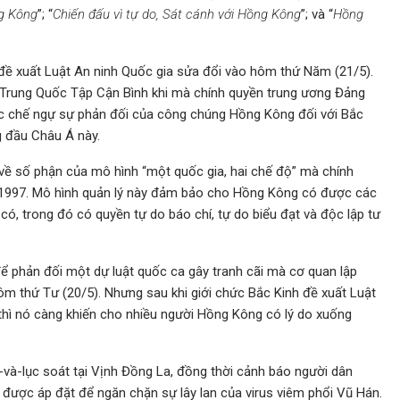
ng Kông
”; “
Chiến đấu vì tự do, Sát cánh với Hồng Kông
”; và “
Hồng
h đề xuất Luật An ninh Quốc gia sửa đổi vào hôm thứ Năm (21/5).
h Trung Quốc Tập Cận Bình khi mà chính quyền trung ương Đảng
c chế ngự sự phản đối của công chúng Hồng Kông đối với Bắc
g đầu Châu Á này.
n về số phận của mô hình “một quốc gia, hai chế độ” mà chính
1997. Mô hình quản lý này đảm bảo cho Hồng Kông có được các
ó, trong đó có quyền tự do báo chí, tự do biểu đạt và độc lập tư
ể phản đối một dự luật quốc ca gây tranh cãi mà cơ quan lập
ôm thứ Tư (20/5). Nhưng sau khi giới chức Bắc Kinh đề xuất Luật
hì nó càng khiến cho nhiều người Hồng Kông có lý do xuống
à-lục soát tại Vịnh Đồng La, đồng thời cảnh báo người dân
được áp đặt để ngăn chặn sự lây lan của virus viêm phổi Vũ Hán.