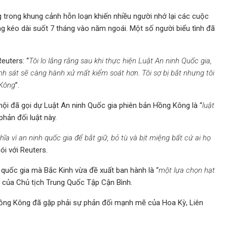
g trong khung cảnh hỗn loạn khiến nhiều người nhớ lại các cuộc
g kéo dài suốt 7 tháng vào năm ngoái. Một số người biểu tình đã
euters: “
Tôi lo lắng rằng sau khi thực hiện Luật An ninh Quốc gia,
nh sát sẽ càng hành xử mất kiểm soát hơn. Tôi sợ bị bắt nhưng tôi
 Kông
”.
hội đã gọi dự Luật An ninh Quốc gia phiên bản Hồng Kông là “
luật
hản đối luật này.
hĩa vì an ninh quốc gia để bắt giữ, bỏ tù và bịt miệng bất cứ ai họ
ói với Reuters.
 quốc gia mà Bắc Kinh vừa đề xuất ban hành là “
một lựa chọn hạt
ao của Chủ tịch Trung Quốc Tập Cận Bình.
Hồng Kông đã gặp phải sự phản đối mạnh mẽ của Hoa Kỳ, Liên