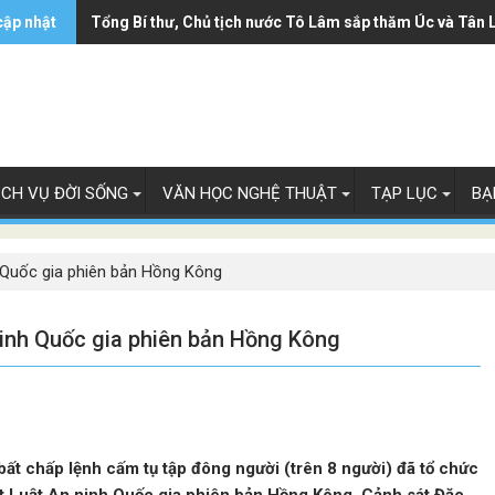
cập nhật
Tổng Bí thư, Chủ tịch nước Tô Lâm sắp thăm Úc và Tân 
ỊCH VỤ ĐỜI SỐNG
VĂN HỌC NGHỆ THUẬT
TẠP LỤC
BẠ
h Quốc gia phiên bản Hồng Kông
ninh Quốc gia phiên bản Hồng Kông
t chấp lệnh cấm tụ tập đông người (trên 8 người) đã tổ chức