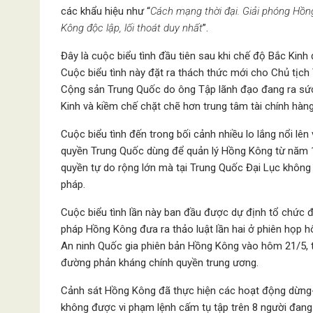
các khẩu hiệu như “
Cách mạng thời đại. Giải phóng Hồ
Kông độc lập, lối thoát duy nhất
”.
Đây là cuộc biểu tình đầu tiên sau khi chế độ Bắc Kin
Cuộc biểu tình này đặt ra thách thức mới cho Chủ tịc
Cộng sản Trung Quốc do ông Tập lãnh đạo đang ra sứ
Kinh và kiềm chế chặt chẽ hơn trung tâm tài chính hàn
Cuộc biểu tình đến trong bối cảnh nhiều lo lắng nổi lê
quyền Trung Quốc dùng để quản lý Hồng Kông từ năm 
quyền tự do rộng lớn mà tại Trung Quốc Đại Lục không c
pháp.
Cuộc biểu tình lần này ban đầu được dự định tổ chức đ
pháp Hồng Kông đưa ra thảo luật lần hai ở phiên họp h
An ninh Quốc gia phiên bản Hồng Kông vào hôm 21/5, t
đường phản kháng chính quyền trung ương.
Cảnh sát Hồng Kông đã thực hiện các hoạt động dừng-v
không được vi phạm lệnh cấm tụ tập trên 8 người đang 