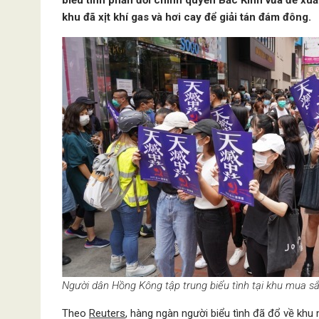
biểu tình phản đối chính quyền Bắc Kinh vừa đề xu
khu đã xịt khí gas và hơi cay để giải tán đám đông.
Người dân Hồng Kông tập trung biểu tình tại khu mua s
Theo
Reuters
, hàng ngàn người biểu tình đã đổ về kh