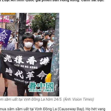
ất Luật An ninh Quốc gia phiên bản Hồng Kông. Cảnh sát Đặc
ắm sầm uất tại Vịnh Đồng La hôm 24/5. (Ảnh: Vision Times)
u mua sắm sầm uất tại Vịnh Đồng La (Causeway Bay). Họ hét vang