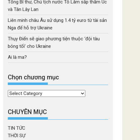
Tổng Bí thư, Chủ tịch nước Tô Lâm sắp thăm Úc
và Tân Lây Lan
Liên minh châu Âu sử dụng 1.4 tỷ euro từ tài sản
Nga để hỗ trợ Ukraine
Thụy Điển sẽ giao phương tiện thuộc ‘đội tàu
bóng tối’ cho Ukraine
Ai là ma?
Chọn chương mục
Chọn
chương
mục
CHUYÊN MỤC
TIN TỨC
THỜI SỰ