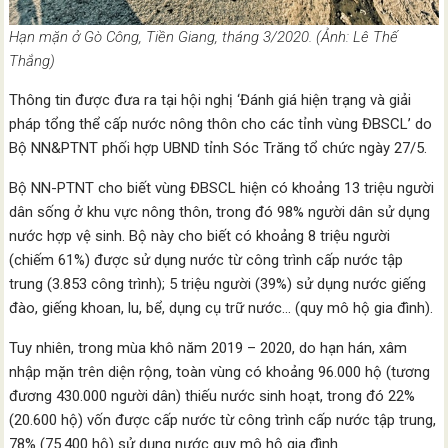
Hạn mặn ở Gò Công, Tiền Giang, tháng 3/2020. (Ảnh: Lê Thế
Thắng)
Thông tin được đưa ra tại hội nghị ‘Đánh giá hiện trạng và giải
pháp tổng thể cấp nước nông thôn cho các tỉnh vùng ĐBSCL’ do
Bộ NN&PTNT phối hợp UBND tỉnh Sóc Trăng tổ chức ngày 27/5.
Bộ NN-PTNT cho biết vùng ĐBSCL hiện có khoảng 13 triệu người
dân sống ở khu vực nông thôn, trong đó 98% người dân sử dụng
nước hợp vệ sinh. Bộ này cho biết có khoảng 8 triệu người
(chiếm 61%) được sử dụng nước từ công trình cấp nước tập
trung (3.853 công trình); 5 triệu người (39%) sử dụng nước giếng
đào, giếng khoan, lu, bể, dụng cụ trữ nước… (quy mô hộ gia đình).
Tuy nhiên, trong mùa khô năm 2019 – 2020, do hạn hán, xâm
nhập mặn trên diện rộng, toàn vùng có khoảng 96.000 hộ (tương
đương 430.000 người dân) thiếu nước sinh hoạt, trong đó 22%
(20.600 hộ) vốn được cấp nước từ công trình cấp nước tập trung,
78% (75.400 hộ) sử dụng nước quy mô hộ gia đình.