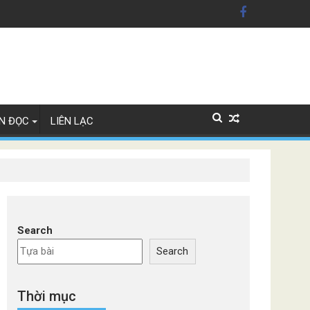
ỹ'
Lan
N ĐỌC
LIÊN LẠC
Search
Search
Thời mục