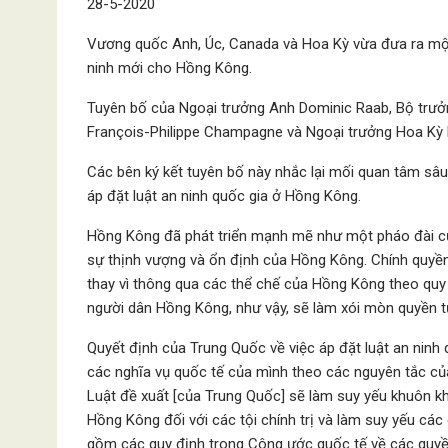
28-5-2020
Vương quốc Anh, Úc, Canada và Hoa Kỳ vừa đưa ra một 
ninh mới cho Hồng Kông.
Tuyên bố của Ngoại trưởng Anh Dominic Raab, Bộ trưở
François-Philippe Champagne và Ngoại trưởng Hoa Kỳ 
Các bên ký kết tuyên bố này nhắc lại mối quan tâm sâu
áp đặt luật an ninh quốc gia ở Hồng Kông.
Hồng Kông đã phát triển mạnh mẽ như một pháo đài của
sự thịnh vượng và ổn định của Hồng Kông. Chính quyền 
thay vì thông qua các thể chế của Hồng Kông theo quy 
người dân Hồng Kông, như vậy, sẽ làm xói mòn quyền t
Quyết định của Trung Quốc về việc áp đặt luật an ninh
các nghĩa vụ quốc tế của mình theo các nguyên tắc củ
Luật đề xuất [của Trung Quốc] sẽ làm suy yếu khuôn khổ
Hồng Kông đối với các tội chính trị và làm suy yếu c
gồm các quy định trong Công ước quốc tế về các quyền