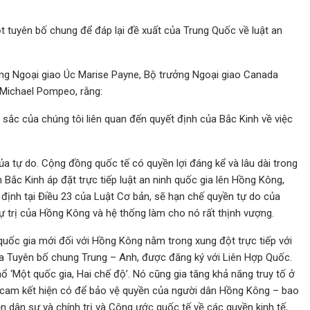
tuyên bố chung để đáp lại đề xuất của Trung Quốc về luật an
ng Ngoại giao Úc Marise Payne, Bộ trưởng Ngoại giao Canada
Michael Pompeo, rằng:
 sắc của chúng tôi liên quan đến quyết định của Bắc Kinh về việc
 tự do. Cộng đồng quốc tế có quyền lợi đáng kể và lâu dài trong
Bắc Kinh áp đặt trực tiếp luật an ninh quốc gia lên Hồng Kông,
định tại Điều 23 của Luật Cơ bản, sẽ hạn chế quyền tự do của
ự trị của Hồng Kông và hệ thống làm cho nó rất thịnh vượng.
 quốc gia mới đối với Hồng Kông nằm trong xung đột trực tiếp với
a Tuyên bố chung Trung – Anh, được đăng ký với Liên Hợp Quốc.
 ‘Một quốc gia, Hai chế độ’. Nó cũng gia tăng khả năng truy tố ở
ác cam kết hiện có để bảo vệ quyền của người dân Hồng Kông – bao
 dân sự và chính trị và Công ước quốc tế về các quyền kinh tế,