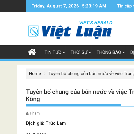
Skip
Friday, August 7, 2026
5:23:20 AM
Tin cập 
to
content
TIN TỨC
THỜI SỰ
THÔNG BÁO
D
Home
Tuyên bố chung của bốn nước về việc Trun
Tuyên bố chung của bốn nước về việc Tr
Kông
Pham
Dịch giả: Trúc Lam