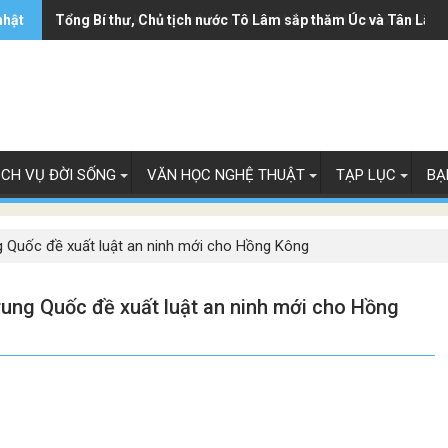
nhật
Ông Trump ký sắc lệnh hạn chế luật 'sinh ở Mỹ là công dân M
Tổng Bí thư, Chủ tịch nước Tô Lâm sắp thăm Úc và Tân Lây 
ỊCH VỤ ĐỜI SỐNG
VĂN HỌC NGHỆ THUẬT
TẠP LỤC
BẠ
g Quốc đề xuất luật an ninh mới cho Hồng Kông
ung Quốc đề xuất luật an ninh mới cho Hồng