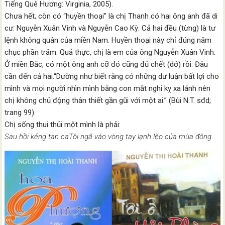
Tiếng Quê Hương: Virginia, 2005).
Chưa hết, còn có “huyền thoại” là chị Thanh có hai ông anh đã di
cư: Nguyễn Xuân Vinh và Nguyễn Cao Kỳ. Cả hai đều (từng) là tư
lệnh không quân của miền Nam. Huyền thoại này chỉ đúng năm
chục phần trăm. Quả thực, chị là em của ông Nguyễn Xuân Vinh.
Ở miền Bắc, có một ông anh cỡ đó cũng đủ chết (dở) rồi. Đâu
cần đến cả hai.“Dường như biết rằng có những dư luận bất lợi cho
mình và mọi người nhìn mình bằng con mắt nghi kỵ xa lánh nên
chị không chủ động thân thiết gần gũi với một ai.” (Bùi N.T. sđd,
trang 99).
Chị sống thui thủi một mình là phải:
Sau hồi kẻng tan caTôi ngã vào vòng tay lạnh lẽo của mùa đông.