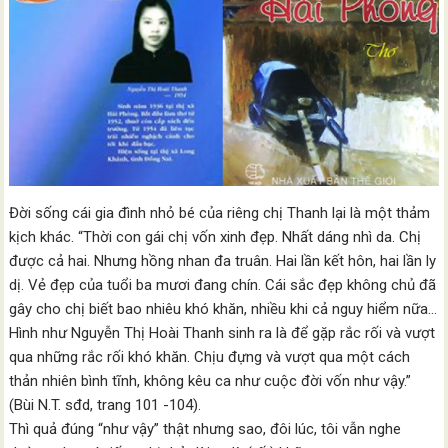
Đời sống cái gia đình nhỏ bé của riêng chị Thanh lại là một thảm
kịch khác. “Thời con gái chị vốn xinh đẹp. Nhất dáng nhì da. Chị
được cả hai. Nhưng hồng nhan đa truân. Hai lần kết hôn, hai lần ly
dị. Vẻ đẹp của tuổi ba mươi đang chín. Cái sắc đẹp không chủ đã
gây cho chị biết bao nhiêu khó khăn, nhiều khi cả nguy hiểm nữa…
Hình như Nguyễn Thị Hoài Thanh sinh ra là để gặp rắc rối và vượt
qua những rắc rối khó khăn. Chịu đựng và vượt qua một cách
thản nhiên bình tĩnh, không kêu ca như cuộc đời vốn như vậy.”
(Bùi N.T. sđd, trang 101 -104).
Thì quả đúng “như vậy” thật nhưng sao, đôi lúc, tôi vẫn nghe