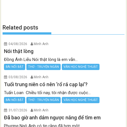
Related posts
04/08/2026
Minh Anh
Nói thật lòng
Đồng Ánh Liễu Nói thật lòng là em vẫn...
BÀI NỔI BẬT
THƠ - TRUYỆN NGẮN
VĂN HỌC NGHỆ THUẬT
03/08/2026
Minh Anh
Tuổi trung niên có nên ‘rổ rá cạp lại’?
Tuấn Loan Chiều tối nay, tôi nhận được cuộc...
BÀI NỔI BẬT
THƠ - TRUYỆN NGẮN
VĂN HỌC NGHỆ THUẬT
31/07/2026
Minh Anh
Đã bao giờ anh dám ngược nắng để tìm em
Phương Ngô Anh có tin rằng đã hơn một...