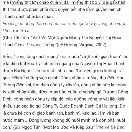
mà (
miếng thịt lợn chao ơi là vĩ đại, miếng thịt bò vĩ đại gấp hai
)
thịt thà được phân phối độc quyền bởi nhà cầm quyền nên chị
Thanh đành phải bán than:
Em lội giữa đống than như con cá mắc cạnCố vẫy vùng cho vượt
khỏi gian truân…
(Chu Tất Tiến. “Viết Về Một Người Mang Tên Nguyễn Thị Hoài
Thanh.”
Hoa Phượng
. Tiếng Quê Hương: Virginia, 2007).
Sống “trong lòng cách mạng” mà muốn “vượt khỏi gian truân” thì
e là điều bất khả. Lý lịch trích ngang của Nguyễn Thị Hoài Thanh
được Bùi Ngọc Tấn tóm tắt, như sau: “Có việc gì mà không trải
qua. Hãy kể những việc chính: Công nhân xi măng, thợ điện Hải
Phòng điện khí, thợ điện công ty xây lắp, công nhân bóc lạc công
ty xuất nhập khẩu, đứng máy bào cuốn xí nghiệp gỗ Trương Công
Định, công nhân công ty xếp dỡ, cấp dưỡng công ty vật liệu kiến
thiết, súc sạc ắc qui Công Ty Quốc Doanh Đánh Cá Hạ long…Đó
là chưa kể còn đi giao bánh rán, bánh mì, kẹo lạc, làm và bán
nước mắm … Đồng lương không đủ nuôi mình mà còn phải nuôi
con.” (Bùi Ngọc Tấn. “Một Mơ Ước Về Kiếp Sau.”
Viết Về Bè Bạn
.