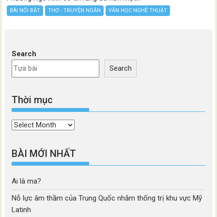
BÀI NỔI BẬT
THƠ - TRUYỆN NGẮN
VĂN HỌC NGHỆ THUẬT
Search
Search
Thời mục
Thời
mục
BÀI MỚI NHẤT
Ai là ma?
Nỗ lực âm thầm của Trung Quốc nhằm thống trị khu vực Mỹ
Latinh