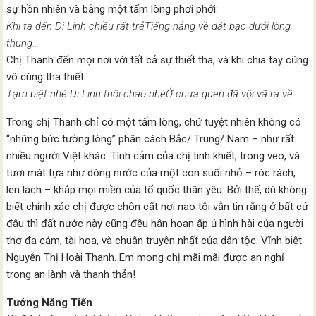
sự hồn nhiên và bằng một tấm lòng phơi phới:
Khi ta đến Di Linh chiều rất trẻTiếng nắng về dát bạc dưới lòng
thung…
Chị Thanh đến mọi nơi với tất cả sự thiết tha, và khi chia tay cũng
vô cùng tha thiết:
Tạm biệt nhé Di Linh thôi chào nhéỞ chưa quen đã vội vã ra về …
Trong chị Thanh chỉ có một tấm lòng, chứ tuyệt nhiên không có
“những bức tường lòng” phân cách Bắc/ Trung/ Nam – như rất
nhiều người Việt khác. Tình cảm của chị tinh khiết, trong veo, và
tươi mát tựa như dòng nước của một con suối nhỏ – róc rách,
len lách – khắp mọi miền của tổ quốc thân yêu. Bởi thế, dù không
biết chính xác chị được chôn cất nơi nao tôi vẫn tin rằng ở bất cứ
đâu thì đất nước này cũng đều hân hoan ấp ủ hình hài của người
thơ đa cảm, tài hoa, và chuân truyên nhất của dân tộc. Vĩnh biệt
Nguyễn Thị Hoài Thanh. Em mong chị mãi mãi được an nghỉ
trong an lành và thanh thản!
Tưởng Năng Tiến