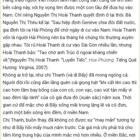
Hàng triệu người Việt muốn lánh nạn cộng sản cũng đã tìm đến
bến cảng này, với hy vọng tìm được một con tầu để đưa họ vào
Nam. Chỉ riêng Nguyễn Thị Hoài Thanh quyết định ở lại thôi. Bà
Nguyễn Thị Thêu kể lại: “Sau hiệp định Genève chia đôi đất nước,
gia đình tôi ra Hải Phòng để chờ ngày di cư vào Nam. Hoài Thanh
vốn là người Hải Phòng nên ba tháng hè chúng tôi thường xuyên
gặp nhau. Tôi rủ Hoài Thanh di cư vào Sài Gòn nhiều lần, nhưng
Hoài Thanh bảo: “Tao chờ anh Trúc ở ngoài kháng chiến
về.”(Nguyễn Thị Hoài Thanh. “Luyến Tiếc”.
Hoa Phượng
. Tiếng Quê
Hương: Virginia, 2007).
Không ai trở lại, như chị Thanh (và dì Bẩy) đã mong ngóng cả.
Người đời rồi cũng dần lãng quên cái giọng hát “khi cất lên cao thì
cao hơn tầm bay bổng của con cò, con vạc, cao vút tận mấy vì
sao đêm lấp lánh” của cô gái đưa đò (xuân sắc) năm xưa. Thời
gian cứ để mặc cho dì Bẩy sống mãi trong lặng lẽ và cô đơn,
cạnh một bến sông êm đềm, ở miền Nam.
Chị Thanh, buồn thay, đã không có được sự “may mắn” tương tự
như dì Bẩy hồi mấy muơi năm trước. Cái giá mà chị phải trả cho
tấm lòng trung hậu của mình mắc mỏ hơn nhiều. Ở miền Bắc, nơi