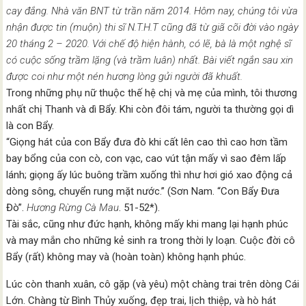
cay đắng. Nhà văn BNT từ trần năm 2014. Hôm nay, chúng tôi vừa
nhận được tin (muộn) thi sĩ N.T.H.T cũng đã từ giã cõi đời vào ngày
20 tháng 2 – 2020. Với chế độ hiện hành, có lẽ, bà là một nghệ sĩ
có cuộc sống trầm lặng (và trầm luân) nhất. Bài viết ngắn sau xin
được coi như một nén hương lòng gửi người đã khuất.
Trong những phụ nữ thuộc thế hệ chị và mẹ của mình, tôi thương
nhất chị Thanh và dì Bẩy. Khi còn đôi tám, người ta thường gọi dì
là con Bẩy.
“Giọng hát của con Bẩy đưa đò khi cất lên cao thì cao hơn tầm
bay bổng của con cò, con vạc, cao vút tận mấy vì sao đêm lấp
lánh; giọng ấy lúc buông trầm xuống thì như hơi gió xao động cả
dòng sông, chuyển rung mặt nước.” (Sơn Nam. “Con Bẩy Đưa
Đò”.
Hương Rừng Cà Mau
. 51-52*).
Tài sắc, cũng như đức hạnh, không mấy khi mang lại hạnh phúc
và may mắn cho những kẻ sinh ra trong thời ly loạn. Cuộc đời cô
Bẩy (rất) không may và (hoàn toàn) không hạnh phúc.
Lúc còn thanh xuân, cô gặp (và yêu) một chàng trai trên dòng Cái
Lớn. Chàng từ Bình Thủy xuống, đẹp trai, lịch thiệp, và hò hát