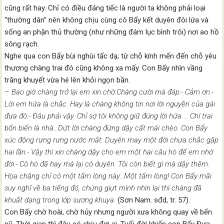
cũng rất hay. Chỉ có điều đáng tiếc là người ta không phải loại
“thường dân” nên không chịu cùng cô Bẩy kết duyên đôi lứa và
sống an phận thủ thường (như những đám lục bình trôi) nơi ao hồ
sông rạch.
Nghe qua con Bẩy bùi nghùi tấc dạ; từ chỗ kính mến đến chỗ yêu
thương chàng trai đó cũng không xa mấy. Con Bẩy nhìn vầng
trăng khuyết vừa hé lên khỏi ngọn bần.
– Bao giờ chàng trở lại em xin chờ.Chàng cười mà đáp:- Cảm ơn.-
Lời em hứa là chắc. Hay là chàng không tin nơi lời nguyền của gái
đưa đò.- Đâu phải vậy. Chỉ sợ tôi không giữ đúng lời hứa … Chí trai
bốn biển là nhà…Dứt lời chàng đứng dậy cất mái chèo. Con Bẩy
xúc động rưng rưng nước mắt. Duyên may một đời chưa chắc gặp
hai lần.- Vậy thì xin chàng dậy cho em một hai câu hò để em nhớ
đời.- Cô hò đã hay mà lại có duyên. Tôi còn biết gì mà dậy thêm.
Họa chăng chỉ có một tấm lòng này…Một tấm lòng! Con Bẩy mãi
suy nghĩ về ba tiếng đó, chừng giựt mình nhìn lại thì chàng đã
khuất dạng trong lớp sương khuya.
(Sơn Nam. sđd, tr. 57).
Con Bẩy chờ hoài, chờ hủy nhưng người xưa không quay về bến