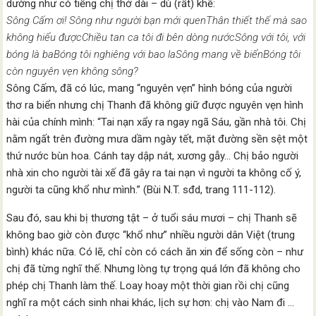
dường như có tiếng chị thở dài – dù (rất) khẽ:
Sông Cấm ơi! Sông như người bạn mới quenThân thiết thế mà sao
không hiểu đượcChiều tan ca tôi đi bên dòng nướcSông với tôi, với
bóng là baBóng tôi nghiêng với bao laSông mang về biểnBóng tôi
còn nguyên vẹn không sông?
Sông Cấm, đã có lúc, mang “nguyên vẹn” hình bóng của người
thơ ra biển nhưng chị Thanh đã không giữ được nguyên vẹn hình
hài của chính mình: “Tai nạn xẩy ra ngay ngã Sáu, gần nhà tôi. Chị
nằm ngất trên đường mưa dầm ngày tết, mặt đường sền sệt một
thứ nước bùn hoa. Cánh tay dập nát, xương gẫy… Chị bảo người
nhà xin cho người tài xế đã gây ra tai nạn vì người ta không cố ý,
người ta cũng khổ như mình.” (Bùi N.T. sđd, trang 111-112).
Sau đó, sau khi bị thương tật – ở tuổi sáu mươi – chị Thanh sẽ
không bao giờ còn được “khổ như” nhiều người dân Việt (trung
bình) khác nữa. Có lẽ, chỉ còn có cách ăn xin để sống còn – như
chị đã từng nghĩ thế. Nhưng lòng tự trọng quá lớn đã không cho
phép chị Thanh làm thế. Loay hoay một thời gian rồi chị cũng
nghĩ ra một cách sinh nhai khác, lịch sự hơn: chị vào Nam đi …