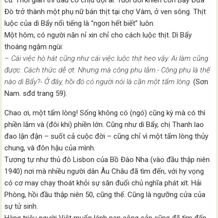
cũ. Thời gian thì đâu có chịu đợi ai. Tuổi đời khiến con Bẩy Đưa
Đò trở thành một phụ nữ bán thịt tại chợ Vàm, ở ven sông. Thịt
luộc của dì Bẩy nổi tiếng là “ngon hết biết” luôn.
Một hôm, có người năn nỉ xin chỉ cho cách luộc thịt. Dì Bẩy
thoáng ngậm ngùi:
– Cái việc hò hát cũng như cái việc luộc thịt heo vậy. Ai làm cũng
được. Cách thức dễ ợt. Nhưng mà công phu lắm.- Công phu là thế
nào dì Bẩy?- Ở đây, hồi đó có người nói là cần một tấm lòng.
(Sơn
Nam. sđd trang 59).
Chao ơi, một tấm lòng! Sống không có (ngó) cũng kỳ mà có thì
phiền lắm và (đôi khi) phiền lớn. Cũng như dì Bẩy, chị Thanh lao
đao lận đận – suốt cả cuộc đời – cũng chỉ vì một tấm lòng thủy
chung, và đôn hậu của mình.
Tương tự như thủ đô Lisbon của Bồ Đào Nha (vào đầu thập niên
1940) nơi mà nhiều người dân Âu Châu đã tìm đến, với hy vọng
có cơ may chạy thoát khỏi sự săn đuổi chủ nghĩa phát xít. Hải
Phòng, hồi đầu thập niên 50, cũng thế. Cũng là ngưỡng cửa của
sự tử sinh.