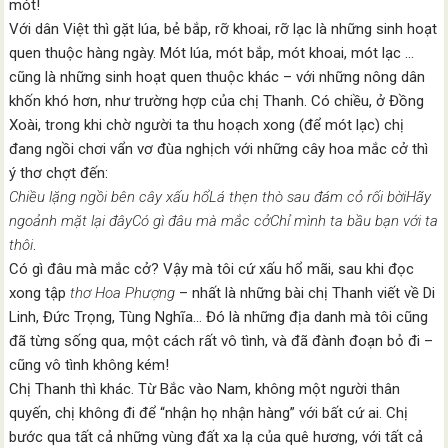
mót!
Với dân Việt thì gặt lúa, bẻ bắp, rỡ khoai, rỡ lạc là những sinh hoạt
quen thuộc hàng ngày. Mót lúa, mót bắp, mót khoai, mót lạc …
cũng là những sinh hoạt quen thuộc khác – với những nông dân
khốn khó hơn, như trường hợp của chị Thanh. Có chiều, ở Đồng
Xoài, trong khi chờ người ta thu hoạch xong (để mót lạc) chị
đang ngồi chơi vẩn vơ đùa nghịch với những cây hoa mắc cở thì
ý thơ chợt đến:
Chiều lặng ngồi bên cây xấu hổLá thẹn thò sau đám cỏ rối bờiHãy
ngoảnh mặt lại đâyCó gì đâu mà mắc cởChỉ mình ta bầu bạn với ta
thôi
.
Có gì đâu mà mắc cở? Vậy mà tôi cứ xấu hổ mãi, sau khi đọc
xong tập
thơ Hoa Phượng
– nhất là những bài chị Thanh viết về Di
Linh, Đức Trọng, Tùng Nghĩa… Đó là những địa danh mà tôi cũng
đã từng sống qua, một cách rất vô tình, và đã đành đoạn bỏ đi –
cũng vô tình không kém!
Chị Thanh thì khác. Từ Bắc vào Nam, không một người thân
quyến, chị không đi để “nhận họ nhận hàng” với bất cứ ai. Chị
bước qua tất cả những vùng đất xa lạ của quê hương, với tất cả