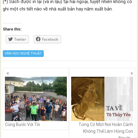
(*) Sách được in lại (và in lậu) tại hải ngoại, tuyệt nhiên không có
ghi một chi tiết nào về nhà xuất bản hay năm xuất bản.
Share this:
Twitter
Facebook
VĂN HỌC NGHỆ THUẬT
Posts
navigation
Cùng Bước Với Tôi
Từng Có Một Nơi Hoàn Cảnh
Không Thể Làm Hỏng Con