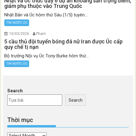
Nhật và Úc thúc đẩy 6 dự án khoáng sản trọng điểm,
giảm phụ thuộc vào Trung Quốc
Nhật Bản và Úc hôm thứ Sáu (1/5) tuyên...
TIN NƯỚC ÚC
10/03/2026
Pham
5 cầu thủ đội tuyển bóng đá nữ Iran được Úc cấp
quy chế tị nạn
Bộ trưởng Nội vụ Úc Tony Burke hôm thứ...
TIN NƯỚC ÚC
Search
Search
Thời mục
Thời