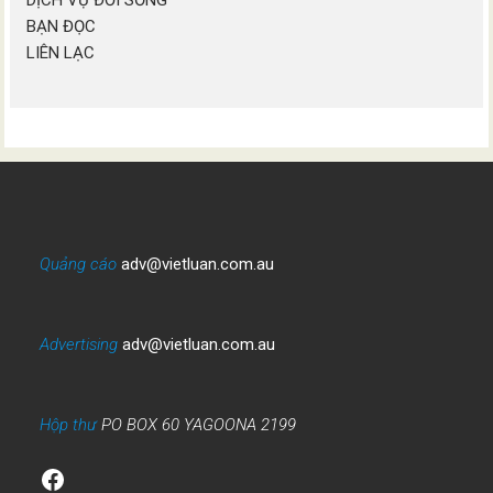
DỊCH VỤ ĐỜI SỐNG
BẠN ĐỌC
LIÊN LẠC
Quảng cáo
adv@vietluan.com.au
Advertising
adv@vietluan.com.au
Hộp thư
PO BOX 60 YAGOONA 2199
Facebook