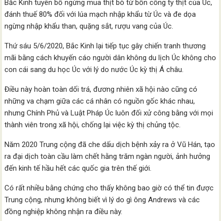
Bắc Kinh tuyên bố ngừng mua thịt bò từ bốn công ty thịt của Úc,
đánh thuế 80% đối với lúa mạch nhập khẩu từ Úc và đe dọa
ngừng nhập khẩu than, quặng sắt, rượu vang của Úc.
Thứ sáu 5/6/2020, Bắc Kinh lại tiếp tục gây chiến tranh thương
mãi bằng cách khuyến cáo người dân không du lịch Úc không cho
con cái sang du học Úc với lý do nước Úc kỳ thị Á châu.
Điều này hoàn toàn dối trá, đương nhiên xã hội nào cũng có
những va chạm giữa các cá nhân có nguồn gốc khác nhau,
nhưng Chính Phủ và Luật Pháp Úc luôn đối xử công bằng với mọi
thành viên trong xã hội, chống lại việc kỳ thị chủng tộc.
Năm 2020 Trung cộng đã che dấu dịch bệnh xảy ra ở Vũ Hán, tạo
ra đại dịch toàn cầu làm chết hằng trăm ngàn người, ảnh hưởng
đến kinh tế hầu hết các quốc gia trên thế giới.
Có rất nhiều bằng chứng cho thấy không bao giờ có thể tin được
Trung cộng, nhưng không biết vì lý do gì ông Andrews và các
đồng nghiệp không nhận ra điều này.