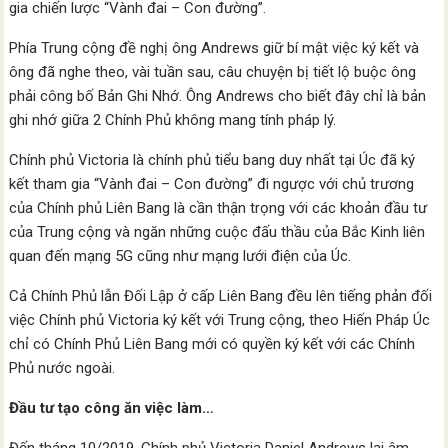
gia chiến lược “Vành đai – Con đường”.
Phía Trung cộng đề nghị ông Andrews giữ bí mật việc ký kết và
ông đã nghe theo, vài tuần sau, câu chuyện bị tiết lộ buộc ông
phải công bố Bản Ghi Nhớ. Ông Andrews cho biết đây chỉ là bản
ghi nhớ giữa 2 Chính Phủ không mang tính pháp lý.
Chính phủ Victoria là chính phủ tiểu bang duy nhất tại Úc đã ký
kết tham gia “Vành đai – Con đường” đi ngược với chủ trương
của Chính phủ Liên Bang là cần thận trọng với các khoản đầu tư
của Trung cộng và ngăn những cuộc đấu thầu của Bắc Kinh liên
quan đến mạng 5G cũng như mạng lưới điện của Úc.
Cả Chính Phủ lẫn Đối Lập ở cấp Liên Bang đều lên tiếng phản đối
việc Chính phủ Victoria ký kết với Trung cộng, theo Hiến Pháp Úc
chỉ có Chính Phủ Liên Bang mới có quyền ký kết với các Chính
Phủ nước ngoài.
Đầu tư tạo công ăn việc làm…