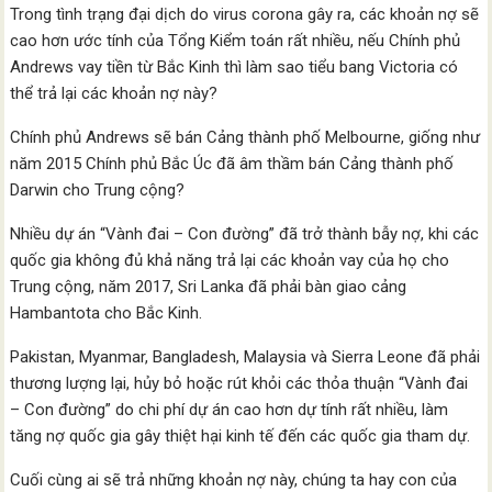
Trong tình trạng đại dịch do virus corona gây ra, các khoản nợ sẽ
cao hơn ước tính của Tổng Kiểm toán rất nhiều, nếu Chính phủ
Andrews vay tiền từ Bắc Kinh thì làm sao tiểu bang Victoria có
thể trả lại các khoản nợ này?
Chính phủ Andrews sẽ bán Cảng thành phố Melbourne, giống như
năm 2015 Chính phủ Bắc Úc đã âm thầm bán Cảng thành phố
Darwin cho Trung cộng?
Nhiều dự án “Vành đai – Con đường” đã trở thành bẫy nợ, khi các
quốc gia không đủ khả năng trả lại các khoản vay của họ cho
Trung cộng, năm 2017, Sri Lanka đã phải bàn giao cảng
Hambantota cho Bắc Kinh.
Pakistan, Myanmar, Bangladesh, Malaysia và Sierra Leone đã phải
thương lượng lại, hủy bỏ hoặc rút khỏi các thỏa thuận “Vành đai
– Con đường” do chi phí dự án cao hơn dự tính rất nhiều, làm
tăng nợ quốc gia gây thiệt hại kinh tế đến các quốc gia tham dự.
Cuối cùng ai sẽ trả những khoản nợ này, chúng ta hay con của