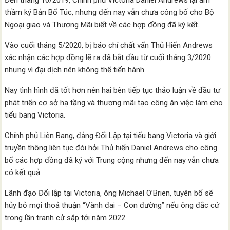
Đến tháng 10/2019, Chính phủ Victoria Daniel Andrews lại âm
thầm ký Bản Bổ Túc, nhưng đến nay vẫn chưa công bố cho Bộ
Ngoại giao và Thương Mãi biết về các hợp đồng đã ký kết.
Vào cuối tháng 5/2020, bị báo chí chất vấn Thủ Hiến Andrews
xác nhận các hợp đồng lẽ ra đã bắt đầu từ cuối tháng 3/2020
nhưng vì đại dịch nên không thể tiến hành.
Nay tình hình đã tốt hơn nên hai bên tiếp tục thảo luận về đầu tư
phát triển cơ sở hạ tầng và thương mãi tạo công ăn việc làm cho
tiểu bang Victoria.
Chính phủ Liên Bang, đảng Đối Lập tại tiểu bang Victoria và giới
truyền thông liên tục đòi hỏi Thủ hiến Daniel Andrews cho công
bố các hợp đồng đã ký với Trung cộng nhưng đến nay vẫn chưa
có kết quả.
Lãnh đạo Đối lập tại Victoria, ông Michael O’Brien, tuyên bố sẽ
hủy bỏ mọi thoả thuận “Vành đai – Con đường” nếu ông đắc cử
trong lần tranh cử sắp tới năm 2022.