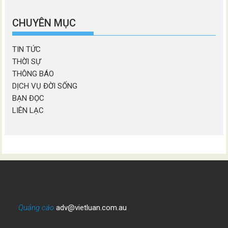
chương
mục
CHUYÊN MỤC
TIN TỨC
THỜI SỰ
THÔNG BÁO
DỊCH VỤ ĐỜI SỐNG
BẠN ĐỌC
LIÊN LẠC
Quảng cáo
adv@vietluan.com.au