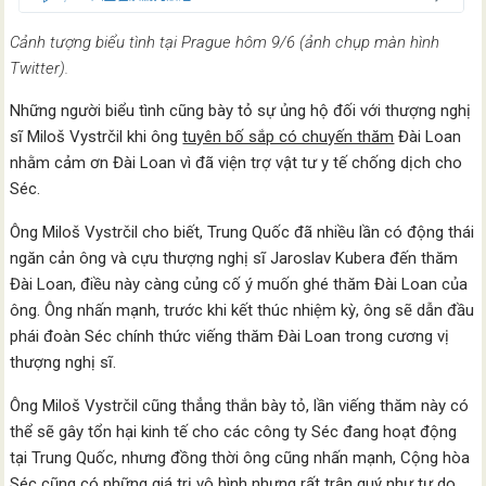
Cảnh tượng biểu tình tại Prague hôm 9/6 (ảnh chụp màn hình
Twitter).
Những người biểu tình cũng bày tỏ sự ủng hộ đối với thượng nghị
sĩ Miloš Vystrčil khi ông
tuyên bố sắp có chuyến thăm
Đài Loan
nhằm cảm ơn Đài Loan vì đã viện trợ vật tư y tế chống dịch cho
Séc.
Ông Miloš Vystrčil cho biết, Trung Quốc đã nhiều lần có động thái
ngăn cản ông và cựu thượng nghị sĩ Jaroslav Kubera đến thăm
Đài Loan, điều này càng củng cố ý muốn ghé thăm Đài Loan của
ông. Ông nhấn mạnh, trước khi kết thúc nhiệm kỳ, ông sẽ dẫn đầu
phái đoàn Séc chính thức viếng thăm Đài Loan trong cương vị
thượng nghị sĩ.
Ông Miloš Vystrčil cũng thẳng thắn bày tỏ, lần viếng thăm này có
thể sẽ gây tổn hại kinh tế cho các công ty Séc đang hoạt động
tại Trung Quốc, nhưng đồng thời ông cũng nhấn mạnh, Cộng hòa
Séc cũng có những giá trị vô hình nhưng rất trân quý như tự do