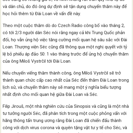
và dân chủ, do đó ông dự định sẽ tận dụng chuyến thăm này để
học hỏi thêm từ Đài Loan về vấn đề này.
Theo một cuộc thăm dò do Czech Radio công bố vào tháng 2,
có tới 2/3 người dân Séc nói rằng ngay cả khi Trung Quốc phản
đối, họ vẫn ủng hộ việc tăng cường mối quan hệ sâu sắc với Đài
Loan. Thượng viện Séc cũng đã thông qua một nghị quyết với tỷ
lệ bỏ phiếu áp đảo 50: 1 vào tháng trước để ủng hộ chuyến thăm
của ông Miloš Vystrčil tới Đài Loan.
Nếu chuyến viếng thăm thành công, ông Miloš Vystrčil sẽ trở
thành quan chức cấp cao nhất của Séc đến thăm Đài Loan trong
lịch sử, và chuyến thăm này sẽ mang một ý nghĩa biểu tượng
nhất định cho mối quan hệ giữa Đài Loan và Séc.
Filip Jirouš, một nhà nghiên cứu của Sinopsis và cũng là một nhà
tư tưởng người Séc, đã phân tích trong một cuộc phỏng vấn với
hãng thông tấn trung ương rằng Đài Loan đã chiến đấu thành
công với dịch virus corona và quyên tặng vật tư y tế cho Séc, và